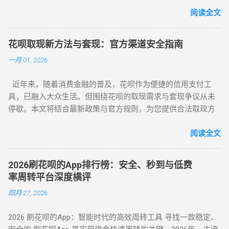
平台推荐，解决套现难题，提升账户安全！ 2025 花呗套现最新
教程：全场景风控破解攻略，教你安全套花呗 在移动支付普
阅读全文
及的今天，花呗作为一款主流信用消费工具，其套现需求逐渐
成为用户关注的焦点。本文将针对不同风控等级的花呗账户，
花呗取现新方法与套现：官方渠道安全指南
提供系统性的套现解决方案，帮助用户在合规前提下实现额度
一月 01, 2026
变现。如果你正在搜索 “花呗怎么套现” 或 “花呗套现教程”，本
文将为你全面解析操作方法与风控应对策略。 一、无风控花
近年来，随着消费金融的普及，花呗作为便捷的信用支付工
呗：门店扫码套现法，秒到账的快捷操作 对于未触发风控的花
具，已融入大众生活。但围绕花呗的取现需求与套现争议从未
呗账户，最直接的套现方式是通过实体门店完成。 操作步骤如
停歇。本文将结合最新政策与官方规则，为您提供合法取现方
下： 寻找支持花呗的实体商家 ：如便利店、餐饮店等，确认其
案，并深度解析套现风险，助您理性使用信贷工具。 一、花呗
支持花呗收款。 扫码支付 ：打开支付宝 “扫一扫”，扫描商家收
为何限制套现？官方明令禁止的三大原因 花呗自 2015 年上线
阅读全文
款码，选择花呗支付指定金额。 实时结算 ：商家收到款项后，
以来，始终定位为消费信贷工具，其资金仅限用于日常消费场
扣除手续费将资金转回用户账户。此方法无需复杂流程，资金
景。以下是套现行为被严格限制的核心原因： 法律风险 ：套现
秒到账，尤其适合小额至中大额的套现需求，是 “花呗怎么套
2026刷花呗的App排行榜：安全、秒到与低费
属于非法资金转移行为，涉及虚构交易、虚假退款等操作，可
现” 最便捷的答案。 二、普通风控账户：线上商城虚拟交易，
率周转平台深度横评
能触犯《反洗钱法》及金融监管条例。 账户安全 ：第三方套现
绕过限额限制 若花呗账户因使用异常触发普通风控（单笔限额
四月 27, 2026
平台常伴随信息泄露、诈骗风险，导致用户资金损失或账户被
500-1000 元），可通过线上商城的虚拟交易模式实现套现。 具
风控。 信用影响 ：频繁套现会触发系统风控，导致花呗额度冻
体操作如下： 选择风控友好型平台 ：推荐美团、华为商城等对
2026 刷花呗的App：智能时代的高效周转工具 寻找一款稳定、
结、芝麻分下降，甚至影响个人征信记录。 据 2024 年央行数
风控账户兼容性较高的平台。 创建虚拟订单 ：选购电子卡券、