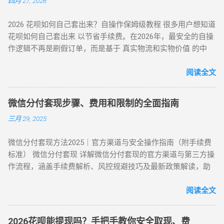
四月 27, 2026
信。 优势 ：10 分钟极速到账，操作极简 劣势 ：手续费偏高，
直接通过银行渠道取现，手续费约 1%-3%，日息 0.05%。 借呗
需严防 “虚假商家” 诈骗 （二）虚拟商品折现 —— 低风险主流方
/ 网商贷 ：纯线上信用贷款，额度独立，年化利率低至 7.3%。
2026 花呗如何自己套出来？自操作保姆级教程 很多用户想知道
案 方法 2：电商平台虚拟卡券套现 操作流程 ： 在淘宝 / 天猫
亲友代付 ：通过正规消费场景周转资...
花呗如何自己套出来 以节省手续费。在2026年，最安全的自操
购买京东 E 卡、加油卡等虚拟商品（单笔≤5000 元）； 通过
作逻辑不再是刷假订单，而是基于 真实物流和实物价值 的中
“京回收” 等卡券平台以 92-96 折出售，资金秒到银行卡。 优势
转。通过天猫旗舰店、手机数码回购平台或官方生活缴费通
：手续费 4%-8% 行业最低，交易隐蔽性强 劣势 ：受平台回收
道，用户可以绕过传统商家的层层抽成，实现资金的低折损回
阅读全文
政策波动影响 （三）实物交易型 —— 大额资金解决方案 方法类
笼。目前自操作的综合损耗可控制在 3% - 5% 左右。 不求人 低
型 操作核心 手续费区间 适用场景 方法 3：货到返现 购买手机
折损 高安全性 自操作的核心在于“隐蔽性”。如果你直接扫描自
/ 家电后协商退货 10%-25% 单笔需提现万元以上 方法 4：线下
微信分付套现步骤、费用和限制的全面指南
己的收款码，支付宝风控会瞬间识别为违规套现。以下是 2026
闪付套现 开通花呗闪付绑定手机 Pay 5%-10% 需实体店铺配合
三月 29, 2025
年依然有效的几种正确自操作姿势。 一、 2026 个人自操作三
（四）间接套现策略 —— 隐蔽性优化方案 方法 5：信用卡代还
大高效方案对比 方案名称 技术核心 预计折损 到账速度 电商实
通道 花呗为信用卡还款（支持支付宝通道）； 信用卡预借现金
微信分付套现方法2025｜官方渠道与安全操作指南（附手续费
物转手 天猫/京东买手机回购 约 5% T+1 / T+2 话费/流量代充
至银行卡，综合成本 1%-3%+ 信用卡手续费。 方法 6：亲友代
标准） 微信分付套现 详解微信分付套现的官方渠道与第三方操
帮亲友充值并代收现金 约 2% 即时 黄金/硬通货模式 支付宝黄
付模式 通过为亲友代购商品实现资金流转，零手续费但依赖人
作流程，涵盖手续费解析、风控规避技巧及最新政策解读，助
金回购或实物金 视金价波动 2-3个工作日 二、 深度步骤：花呗
际关系信任。 三、套现操作速查：3 大高频实用方案对比 方案
您安全实现额度变现。 一、微信分付套现政策与行业现状 2025
如何自己正确操作？ 方法 1：利用数码产品回购（最稳健） 这
名称 到账时间 手续费范围 推荐指数 适合场景 扫码秒提 10 分
年新规：微信支付强化分付风控，禁止直接套现（引用央行
阅读全文
是 2026 年权重最高的方法。在天猫旗舰店挑选一款热门手机
钟内 8%-15% ★★★☆☆ 小额紧急周转 虚拟卡券折现 1 小时内
2025年第3号公告） 市场需求：超45%用户存在分付套现需求
（如 iPh...
4%-8% ★★★★☆ 日常规律性套现 亲友代付 即时到账 0%
（第三方支付研究院数据） 主流方式：通过虚拟商品交易（占
★★★☆☆ 低频次隐私需求 四、2025 年花呗风控破解策略
2026花呗能提现吗？手把手教你安全取现、费