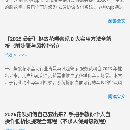
安全的 刷花呗App 是实现资金快速周转的关键。2026年，主流
据显示，因套现被关闭花呗功能的用户同比增长 37%，部分用
话费充值等虚拟商品，使用花呗支付。 模拟物流确认 ：商家提
的刷花呗工具已全面升级为 云端协议支付系统 。这种App通过
户更因违规操作被列入金融机构黑名单。 二、2025 年花呗取现
供虚假物流信息后，用户在订单页面点击 “确认收货”。 快速回
对接天猫、苏宁及线下大型连锁商超的支付接口，将用户的花
最新官方方法：备用金实时到账 为满足用户合理资金需求，支
款 ：系统确认交易完成后，商家将资金转账至用户账户。此方
呗额度通过模拟购物流程转化为可提现余额。目前主流App的综
阅读全文
付宝于近期升级「备用金」功能，实现花呗额度直接取现至银
法通过模拟真实购物场景，有效规避单笔限额，是 “花呗套现教
合手续费保持在 5.5% - 8% ，且支持 24 小时自动结算。 自动回
行卡。具体操作步骤如下： 入口激活 ：打开支付宝 APP → 点
程” 中针对普通风控的核心策略。 三、深度风控账户：代付模
款 多通道备份 隐私加密 在移动支付高度发达的今天，刷花呗
击「我的」→ 进入「花呗」页面，找到「备用金」开通入口。
式破解，20-100 元也能全额套现 针对仅能支付 20-100 元或完
【2025 最新】蚂蚁花呗套现 8 大实用方法全解
已不再需要传统的线下寻找商家。只需通过手机下载特定的周
额度确认 ：备用金额度与花呗可用额度实时同步（部分用户享
全无法交易的深度风控账户，代付模式成为终极解决方案。 操
析（附步骤与风控指南）
转 App 或关注 H5 平台，即可实现“足不出户，额度变现”。
额外专享额度），支持最低 1 元起取。 验证流程 ：按提示完成
作流程如下： 选择合规代付平台 ：登录支持花呗代付的商城
六月 16, 2025
一、 2026 年主流刷花呗 App 模式对比 App 类型 技术核心 到账
刷脸认证，确认利率及还款规则。 资金划转 ：输入取现金额
（如小米商城、淘宝天猫），生成代付二维码。 扫码代付 ：用
时间 风控抗性 H5 聚合支付系统 动态商户码解析 实时秒到
→ 选择收款银行卡 → 签署协议并输入支付密码，资金 10 秒内
户使用支付宝扫描代付码，选择花呗完成支付。 资金流转 ：商
一、蚂蚁花呗套现行业背景与风险警示 蚂蚁花呗自 2013 年推
⭐⭐⭐⭐ 电商代购助手 真实物流单号生成 T+1 隔天 ⭐⭐⭐⭐⭐ 虚
到账。 关键提示 ： 取现后花呗额度同步扣减，还款与花呗账
家确认收款后，扣除手续费将资金转入用户账户。此方法突破
出以来，用户短期资金周转需求催生了多样化套现场景。本文
拟卡回购平台 话费/卡券回收 1-2 小时 ⭐⭐⭐ 二、 如何正确使用
单合并，支持随时提前结清且无手续费。 备用金年化利率 7.2%
所有风控限制，即使花呗被深度风控也能实现套现，是...
基于行业动态与实测经验，系统拆解当前可行的套现路径及风
App 刷取花呗？ 为了保障资金安全与账户健康，使用此类 App
起，低于多数套现平台的高额手续费（通常达 10%-15%）。
控应对策略，旨在为用户提供合规操作参考（ 温馨提示：套现
时应遵循以下步骤： 实名注册： 优质的刷花呗 App 必...
三、套现操作的替代方案 尽管官方提供了合法取现渠道，仍有
行为存在账户限制风险，需谨慎评估 ）。 二、2025 年花呗套
阅读全文
部分用户尝试通过正规手段套现。 以下为常见套现方式： 套现
现 8 大核心方法（附详细步骤与优劣势对比） （一）扫码秒提
方式 操作流程 等级 到账时间 虚假交易 通过淘宝店铺刷单后退
型 —— 小额应急首选 方法 1：可信商家扫码套现 操作流程 ：
款 ★★★★★ 5-30分钟左右 第三方平台 使用「黎明花呗」等
2026花呗如何自己套出来？手把手教你个人自
通过资质认证平台获取实名商家收款码（需查验营业执照）；
工具转账 ★★★★☆ 5分钟左右 线下扫码套现 扫描商家二维码
操作低折损提现全流程（不求人保姆级教程）
花呗支付后，商家扣除 8%-15% 手续费实时返现至支付宝 / 微
后返现 ★★★☆☆ 5分钟左右 替代方案推荐 ： 信用卡取现 ：