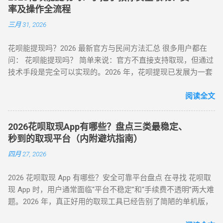
比68%）、线下商家合作（占比22%） 二、微信分付套现操作
（实操级指南） （一）行为模拟防监测技巧 金额控制 ：单次
率及操作全流程
指南（2025最新流程） 官方渠道：分付还款抵扣（合规但有限
提现≤额度 30%，避免整数交易（如 4980 元替代 5000 元） 时
三月 31, 2026
制） 路径：微信→钱包→分付→还款→使用分付额度还款 限
间间隔 ：两次操作间隔≥72 小时，模拟真实消费周期 场景多元
制：每月最高抵扣500元，手续费0% 第三方平台：虚拟商品交
化 ：交替使用扫码支付、生活缴费、电商购...
花呗能提现吗？2026 最新官方与民间方法汇总 很多用户都在
易（主流方法） 选择支持分付的电商平台（如美团、苏宁易
问： 花呗能提现吗？ 简单来说：官方不直接支持取现，但通过
购） 购买电子礼品卡/话费充值（建议≤2000元/笔） 联系回收
技术手段是完全可以实现的。2026 年，花呗提现已发展为一套
商变现，手续费8%-15% 线下商家合作：扫码套现（需深度信
成熟的 商业周转体系 。用户可以通过具备资质的商家码、天猫
任） 筛选带分付标识的商家（如连锁便利店） 扫码支付后商家
店铺回购或闲鱼平台交易，将花呗额度秒变余额。目前的合理
阅读全文
返款，手续费10%-12%...
费率区间在 5% - 8% 。 100%可行 资金秒到 安全隐私 虽然花呗
官方定位是“先消费、后还款”，但当面临紧急资金缺口时，提现
2026花呗取现App有哪些？盘点三类最稳定、
成为了很多人的首选。那么，具体怎么操作才最稳妥？ 一、 花
秒到的取现平台（内附避坑指南）
呗提现的三种常见操作方式 操作模式 到账时效 优点 缺点 扫码
四月 27, 2026
直取模式 秒到 速度最快，适合急用 对账号权重有一定要求 电
商中转模式 T+1 隔天 极度安全，抗风控 需要等待物流或收货
2026 花呗取现 App 有哪些？安全可靠平台盘点 在寻找 花呗取
卡券回购模式 2-4 小时 中间状态，较稳定 折损相对较高 二、
现 App 时，用户通常面临“平台不稳定”和“手续费不透明”两大难
2026 花呗提现的必备条件 想要成功提现，您的账号需要满足以
题。2026 年，真正好用的取现工具已经告别了简陋的单机版，
下基本条件： 功能正常： 花呗未被冻结，且尚有可用额度。
转向 云端商户解析系统 。目前市面上主流的平台可分为 H5 自
非黑名单： 近期没有频繁的违规逾期记录。 商户适配： 找到