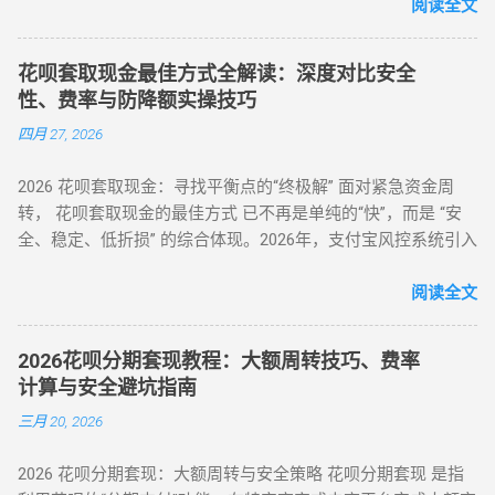
动回款系统、电商中转 App 以及专业卡券回收平台。平均费率
阅读全文
一...
保持在 6% - 10% ，确保资金在 5 分钟内安全结算。 很多用户
下载了不明来源的 App 后发现无法使用，甚至面临信息泄露风
花呗套取现金最佳方式全解读：深度对比安全
险。本文将为您详细梳理 2026 年依然活跃且稳定的三类取现工
性、费率与防降额实操技巧
具模式。 一、 2026 主流花呗取现 App 模式分类 App 模式 核心
四月 27, 2026
代表 到账速度 风控抗性 H5 智能解析 XX 支付、XX 回款系统 秒
到 ⭐⭐⭐⭐ 电商实物回购 XX 回收 App、苏宁代购助手 T+1 / 隔
2026 花呗套取现金：寻找平衡点的“终极解” 面对紧急资金周
天 ⭐⭐⭐⭐⭐ 话费/卡券回收 XX 充值、权益回收平台 1 - 3 小时
转， 花呗套取现金的最佳方式 已不再是单纯的“快”，而是 “安
⭐⭐⭐ 二、 深度解析：哪些 App 值得信任？ 1. H5 自动回款平台
全、稳定、低折损” 的综合体现。2026年，支付宝风控系统引入
推荐 这类平台无需通过应用市场下载，通常以 H5 网页形式存
了更敏锐的“语义识别”与“行为链追踪”，传统的粗暴套现已无立
在，通过微信或支付宝直接扫码进入。其优势在于“不占内
足之地。经过行业深度评测，目前的最佳方式被定义为基于真
阅读全文
存、...
实电商生态的 “模拟全链路交易模式” 。目前市场合理且安全的
服务费率为 6.5% - 8.8% 。 行业首选 抗风控权重最高 24H 实时
2026花呗分期套现教程：大额周转技巧、费率
响应 很多用户由于信息不对称，往往在“追求低费率”和“确保安
计算与安全避坑指南
全性”之间左右为难。本文将从职业周转人的视角，为您全方位
三月 20, 2026
拆解目前市面上所有主流方式的底层逻辑，帮您选出当下的“最
佳路径”。 一、 2026年花呗套取现金主流方式对比表 为了让您
2026 花呗分期套现：大额周转与安全策略 花呗分期套现 是指
一目了然，我们选取了目前存活率最高的四种模式进行深度横