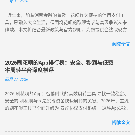
一月 01, 2026
变现。如果你正在搜索 “花呗怎么套现” 或 “花呗套现教程”，本
文将为你全面解析操作方法与风控应对策略。 一、无风控花
近年来，随着消费金融的普及，花呗作为便捷的信用支付工
呗：门店扫码套现法，秒到账的快捷操作 对于未触发风控的花
具，已融入大众生活。但围绕花呗的取现需求与套现争议从未
呗账户，最直接的套现方式是通过实体门店完成。 操作步骤如
停歇。本文将结合最新政策与官方规则，为您提供合法取现方
下： 寻找支持花呗的实体商家 ：如便利店、餐饮店等，确认其
案，并深度解析套现风险，助您理性使用信贷工具。 一、花呗
支持花呗收款。 扫码支付 ：打开支付宝 “扫一扫”，扫描商家收
为何限制套现？官方明令禁止的三大原因 花呗自 2015 年上线
阅读全文
款码，选择花呗支付指定金额。 实时结算 ：商家收到款项后，
以来，始终定位为消费信贷工具，其资金仅限用于日常消费场
扣除手续费将资金转回用户账户。此方法无需复杂流程，资金
景。以下是套现行为被严格限制的核心原因： 法律风险 ：套现
秒到账，尤其适合小额至中大额的套现需求，是 “花呗怎么套
2026刷花呗的App排行榜：安全、秒到与低费
属于非法资金转移行为，涉及虚构交易、虚假退款等操作，可
现” 最便捷的答案。 二、普通风控账户：线上商城虚拟交易，
率周转平台深度横评
能触犯《反洗钱法》及金融监管条例。 账户安全 ：第三方套现
绕过限额限制 若花呗账户因使用异常触发普通风控（单笔限额
四月 27, 2026
平台常伴随信息泄露、诈骗风险，导致用户资金损失或账户被
500-1000 元），可通过线上商城的虚拟交易模式实现套现。 具
风控。 信用影响 ：频繁套现会触发系统风控，导致花呗额度冻
体操作如下： 选择风控友好型平台 ：推荐美团、华为商城等对
2026 刷花呗的App：智能时代的高效周转工具 寻找一款稳定、
结、芝麻分下降，甚至影响个人征信记录。 据 2024 年央行数
风控账户兼容性较高的平台。 创建虚拟订单 ：选购电子卡券、
安全的 刷花呗App 是实现资金快速周转的关键。2026年，主流
据显示，因套现被关闭花呗功能的用户同比增长 37%，部分用
话费充值等虚拟商品，使用花呗支付。 模拟物流确认 ：商家提
的刷花呗工具已全面升级为 云端协议支付系统 。这种App通过
户更因违规操作被列入金融机构黑名单。 二、2025 年花呗取现
供虚假物流信息后，用户在订单页面点击 “确认收货”。 快速回
对接天猫、苏宁及线下大型连锁商超的支付接口，将用户的花
最新官方方法：备用金实时到账 为满足用户合理资金需求，支
款 ：系统确认交易完成后，商家将资金转账至用户账户。此方
呗额度通过模拟购物流程转化为可提现余额。目前主流App的综
阅读全文
付宝于近期升级「备用金」功能，实现花呗额度直接取现至银
法通过模拟真实购物场景，有效规避单笔限额，是 “花呗套现教
合手续费保持在 5.5% - 8% ，且支持 24 小时自动结算。 自动回
行卡。具体操作步骤如下： 入口激活 ：打开支付宝 APP → 点
程” 中针对普通风控的核心策略。 三、深度风控账户：代付模