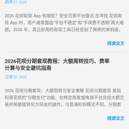
四月 27, 2026
拆解目前市面上所有主流方式的底层逻辑，帮您选出当下的“最
佳路径”。 一、 2026年花呗套取现金主流方式对比表 为了让您
2026 花呗取现 App 有哪些？安全可靠平台盘点 在寻找 花呗取
一目了然，我们选取了目前存活率最高的四种模式进行深度横
现 App 时，用户通常面临“平台不稳定”和“手续费不透明”两大难
评： 评估维度 模式 A：H5协议秒到 模式 B：天猫实物中转 模
题。2026 年，真正好用的取现工具已经告别了简陋的单机版，
式 C：线下蓝标扫码 模式 D：虚拟卡券回购 资金到账 秒到余额
转向 云端商户解析系统 。目前市面上主流的平台可分为 H5 自
T+1（隔天） 实时/分钟级 1-2 小时 费率成本 7% - 9% 5% - 7%
动回款系统、电商中转 App 以及专业卡券回收平台。平均费率
阅读全文
8% - 10% 10% - 12% 安全系数 ⭐⭐⭐⭐ ...
保持在 6% - 10% ，确保资金在 5 分钟内安全结算。 很多用户
下载了不明来源的 App 后发现无法使用，甚至面临信息泄露风
2026花呗分期套现教程：大额周转技巧、费率
险。本文将为您详细梳理 2026 年依然活跃且稳定的三类取现工
计算与安全避坑指南
具模式。 一、 2026 主流花呗取现 App 模式分类 App 模式 核心
三月 20, 2026
代表 到账速度 风控抗性 H5 智能解析 XX 支付、XX 回款系统 秒
到 ⭐⭐⭐⭐ 电商实物回购 XX 回收 App、苏宁代购助手 T+1 / 隔
2026 花呗分期套现：大额周转与安全策略 花呗分期套现 是指
天 ⭐⭐⭐⭐⭐ 话费/卡券回收 XX 充值、权益回收平台 1 - 3 小时
利用花呗的“分期支付”功能，在特定商家或电商平台完成大额交
⭐⭐⭐ 二、 深度解析：哪些 App 值得信任？ 1. H5 自动回款平台
易并将额度转化为现金的操作。与普通秒到模式不同，分期套
推荐 这类平台无需通过应用市场下载，通常以 H5 网页形式存
现更适用于 5000元以上 的大额需求。通过 3-12 期的账单分
在，通过微信或支付宝直接扫码进入。其优势在于“不占内
摊，不仅能有效规避大数据风控，还能通过保持良好的还款记
阅读全文
存、...
录实现快速提额。目前主流分期模式包括 天猫分期实物转手 与