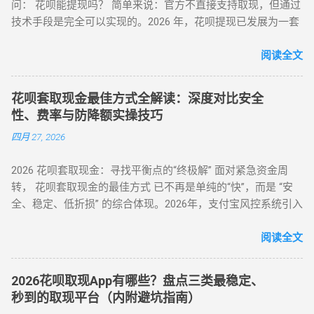
问： 花呗能提现吗？ 简单来说：官方不直接支持取现，但通过
购） 购买电子礼品卡/话费充值（建议≤2000元/笔） 联系回收
技术手段是完全可以实现的。2026 年，花呗提现已发展为一套
商变现，手续费8%-15% 线下商家合作：扫码套现（需深度信
成熟的 商业周转体系 。用户可以通过具备资质的商家码、天猫
任） 筛选带分付标识的商家（如连锁便利店） 扫码支付后商家
店铺回购或闲鱼平台交易，将花呗额度秒变余额。目前的合理
阅读全文
返款，手续费10%-12%...
费率区间在 5% - 8% 。 100%可行 资金秒到 安全隐私 虽然花呗
官方定位是“先消费、后还款”，但当面临紧急资金缺口时，提现
花呗套取现金最佳方式全解读：深度对比安全
成为了很多人的首选。那么，具体怎么操作才最稳妥？ 一、 花
性、费率与防降额实操技巧
呗提现的三种常见操作方式 操作模式 到账时效 优点 缺点 扫码
四月 27, 2026
直取模式 秒到 速度最快，适合急用 对账号权重有一定要求 电
商中转模式 T+1 隔天 极度安全，抗风控 需要等待物流或收货
2026 花呗套取现金：寻找平衡点的“终极解” 面对紧急资金周
卡券回购模式 2-4 小时 中间状态，较稳定 折损相对较高 二、
转， 花呗套取现金的最佳方式 已不再是单纯的“快”，而是 “安
2026 花呗提现的必备条件 想要成功提现，您的账号需要满足以
全、稳定、低折损” 的综合体现。2026年，支付宝风控系统引入
下基本条件： 功能正常： 花呗未被冻结，且尚有可用额度。
了更敏锐的“语义识别”与“行为链追踪”，传统的粗暴套现已无立
非黑名单： 近期没有频繁的违规逾期记录。 商户适配： 找到
足之地。经过行业深度评测，目前的最佳方式被定义为基于真
阅读全文
一...
实电商生态的 “模拟全链路交易模式” 。目前市场合理且安全的
服务费率为 6.5% - 8.8% 。 行业首选 抗风控权重最高 24H 实时
2026花呗取现App有哪些？盘点三类最稳定、
响应 很多用户由于信息不对称，往往在“追求低费率”和“确保安
秒到的取现平台（内附避坑指南）
全性”之间左右为难。本文将从职业周转人的视角，为您全方位