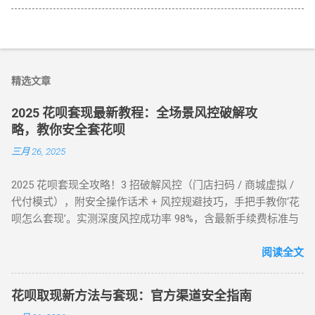
精选文章
2025 花呗套现最新教程：全场景风控破解攻
略，教你安全套花呗
三月 26, 2025
2025 花呗套现全攻略！3 招破解风控（门店扫码 / 商城虚拟 /
代付模式），附安全操作话术 + 风控规避技巧，手把手教你‘花
呗怎么套现’。实测深度风控成功率 98%，含最新手续费标准与
平台推荐，解决套现难题，提升账户安全！ 2025 花呗套现最新
教程：全场景风控破解攻略，教你安全套花呗 在移动支付普
阅读全文
及的今天，花呗作为一款主流信用消费工具，其套现需求逐渐
成为用户关注的焦点。本文将针对不同风控等级的花呗账户，
花呗取现新方法与套现：官方渠道安全指南
提供系统性的套现解决方案，帮助用户在合规前提下实现额度