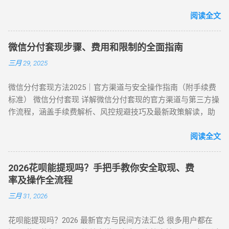
转。通过天猫旗舰店、手机数码回购平台或官方生活缴费通
：手续费 4%-8% 行业最低，交易隐蔽性强 劣势 ：受平台回收
道，用户可以绕过传统商家的层层抽成，实现资金的低折损回
阅读全文
政策波动影响 （三）实物交易型 —— 大额资金解决方案 方法类
笼。目前自操作的综合损耗可控制在 3% - 5% 左右。 不求人 低
型 操作核心 手续费区间 适用场景 方法 3：货到返现 购买手机
折损 高安全性 自操作的核心在于“隐蔽性”。如果你直接扫描自
/ 家电后协商退货 10%-25% 单笔需提现万元以上 方法 4：线下
微信分付套现步骤、费用和限制的全面指南
己的收款码，支付宝风控会瞬间识别为违规套现。以下是 2026
闪付套现 开通花呗闪付绑定手机 Pay 5%-10% 需实体店铺配合
三月 29, 2025
年依然有效的几种正确自操作姿势。 一、 2026 个人自操作三
（四）间接套现策略 —— 隐蔽性优化方案 方法 5：信用卡代还
大高效方案对比 方案名称 技术核心 预计折损 到账速度 电商实
通道 花呗为信用卡还款（支持支付宝通道）； 信用卡预借现金
微信分付套现方法2025｜官方渠道与安全操作指南（附手续费
物转手 天猫/京东买手机回购 约 5% T+1 / T+2 话费/流量代充
至银行卡，综合成本 1%-3%+ 信用卡手续费。 方法 6：亲友代
标准） 微信分付套现 详解微信分付套现的官方渠道与第三方操
帮亲友充值并代收现金 约 2% 即时 黄金/硬通货模式 支付宝黄
付模式 通过为亲友代购商品实现资金流转，零手续费但依赖人
作流程，涵盖手续费解析、风控规避技巧及最新政策解读，助
金回购或实物金 视金价波动 2-3个工作日 二、 深度步骤：花呗
际关系信任。 三、套现操作速查：3 大高频实用方案对比 方案
您安全实现额度变现。 一、微信分付套现政策与行业现状 2025
如何自己正确操作？ 方法 1：利用数码产品回购（最稳健） 这
名称 到账时间 手续费范围 推荐指数 适合场景 扫码秒提 10 分
年新规：微信支付强化分付风控，禁止直接套现（引用央行
阅读全文
是 2026 年权重最高的方法。在天猫旗舰店挑选一款热门手机
钟内 8%-15% ★★★☆☆ 小额紧急周转 虚拟卡券折现 1 小时内
2025年第3号公告） 市场需求：超45%用户存在分付套现需求
（如 iPh...
4%-8% ★★★★☆ 日常规律性套现 亲友代付 即时到账 0%
（第三方支付研究院数据） 主流方式：通过虚拟商品交易（占
★★★☆☆ 低频次隐私需求 四、2025 年花呗风控破解策略
2026花呗能提现吗？手把手教你安全取现、费
比68%）、线下商家合作（占比22%） 二、微信分付套现操作
（实操级指南） （一）行为模拟防监测技巧 金额控制 ：单次
率及操作全流程
指南（2025最新流程） 官方渠道：分付还款抵扣（合规但有限
提现≤额度 30%，避免整数交易（如 4980 元替代 5000 元） 时
三月 31, 2026
制） 路径：微信→钱包→分付→还款→使用分付额度还款 限
间间隔 ：两次操作间隔≥72 小时，模拟真实消费周期 场景多元
制：每月最高抵扣500元，手续费0% 第三方平台：虚拟商品交
化 ：交替使用扫码支付、生活缴费、电商购...
花呗能提现吗？2026 最新官方与民间方法汇总 很多用户都在
易（主流方法） 选择支持分付的电商平台（如美团、苏宁易