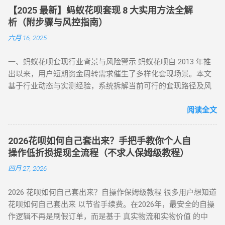
款 多通道备份 隐私加密 在移动支付高度发达的今天，刷花呗
击「我的」→ 进入「花呗」页面，找到「备用金」开通入口。
式破解，20-100 元也能全额套现 针对仅能支付 20-100 元或完
【2025 最新】蚂蚁花呗套现 8 大实用方法全解
已不再需要传统的线下寻找商家。只需通过手机下载特定的周
额度确认 ：备用金额度与花呗可用额度实时同步（部分用户享
全无法交易的深度风控账户，代付模式成为终极解决方案。 操
析（附步骤与风控指南）
转 App 或关注 H5 平台，即可实现“足不出户，额度变现”。
额外专享额度），支持最低 1 元起取。 验证流程 ：按提示完成
作流程如下： 选择合规代付平台 ：登录支持花呗代付的商城
六月 16, 2025
一、 2026 年主流刷花呗 App 模式对比 App 类型 技术核心 到账
刷脸认证，确认利率及还款规则。 资金划转 ：输入取现金额
（如小米商城、淘宝天猫），生成代付二维码。 扫码代付 ：用
时间 风控抗性 H5 聚合支付系统 动态商户码解析 实时秒到
→ 选择收款银行卡 → 签署协议并输入支付密码，资金 10 秒内
户使用支付宝扫描代付码，选择花呗完成支付。 资金流转 ：商
一、蚂蚁花呗套现行业背景与风险警示 蚂蚁花呗自 2013 年推
⭐⭐⭐⭐ 电商代购助手 真实物流单号生成 T+1 隔天 ⭐⭐⭐⭐⭐ 虚
到账。 关键提示 ： 取现后花呗额度同步扣减，还款与花呗账
家确认收款后，扣除手续费将资金转入用户账户。此方法突破
出以来，用户短期资金周转需求催生了多样化套现场景。本文
拟卡回购平台 话费/卡券回收 1-2 小时 ⭐⭐⭐ 二、 如何正确使用
单合并，支持随时提前结清且无手续费。 备用金年化利率 7.2%
所有风控限制，即使花呗被深度风控也能实现套现，是...
基于行业动态与实测经验，系统拆解当前可行的套现路径及风
App 刷取花呗？ 为了保障资金安全与账户健康，使用此类 App
起，低于多数套现平台的高额手续费（通常达 10%-15%）。
控应对策略，旨在为用户提供合规操作参考（ 温馨提示：套现
时应遵循以下步骤： 实名注册： 优质的刷花呗 App 必...
三、套现操作的替代方案 尽管官方提供了合法取现渠道，仍有
行为存在账户限制风险，需谨慎评估 ）。 二、2025 年花呗套
阅读全文
部分用户尝试通过正规手段套现。 以下为常见套现方式： 套现
现 8 大核心方法（附详细步骤与优劣势对比） （一）扫码秒提
方式 操作流程 等级 到账时间 虚假交易 通过淘宝店铺刷单后退
型 —— 小额应急首选 方法 1：可信商家扫码套现 操作流程 ：
款 ★★★★★ 5-30分钟左右 第三方平台 使用「黎明花呗」等
2026花呗如何自己套出来？手把手教你个人自
通过资质认证平台获取实名商家收款码（需查验营业执照）；
工具转账 ★★★★☆ 5分钟左右 线下扫码套现 扫描商家二维码
操作低折损提现全流程（不求人保姆级教程）
花呗支付后，商家扣除 8%-15% 手续费实时返现至支付宝 / 微
后返现 ★★★☆☆ 5分钟左右 替代方案推荐 ： 信用卡取现 ：
四月 27, 2026
信。 优势 ：10 分钟极速到账，操作极简 劣势 ：手续费偏高，
直接通过银行渠道取现，手续费约 1%-3%，日息 0.05%。 借呗
需严防 “虚假商家” 诈骗 （二）虚拟商品折现 —— 低风险主流方
/ 网商贷 ：纯线上信用贷款，额度独立，年化利率低至 7.3%。
2026 花呗如何自己套出来？自操作保姆级教程 很多用户想知道
案 方法 2：电商平台虚拟卡券套现 操作流程 ： 在淘宝 / 天猫
亲友代付 ：通过正规消费场景周转资...
花呗如何自己套出来 以节省手续费。在2026年，最安全的自操
购买京东 E 卡、加油卡等虚拟商品（单笔≤5000 元）； 通过
作逻辑不再是刷假订单，而是基于 真实物流和实物价值 的中
“京回收” 等卡券平台以 92-96 折出售，资金秒到银行卡。 优势