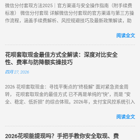
通道 花呗为信用卡还款（支持支付宝通道）； 信用卡预借现金
微信分付套现方法2025｜官方渠道与安全操作指南（附手续费
物转手 天猫/京东买手机回购 约 5% T+1 / T+2 话费/流量代充
至银行卡，综合成本 1%-3%+ 信用卡手续费。 方法 6：亲友代
标准） 微信分付套现 详解微信分付套现的官方渠道与第三方操
帮亲友充值并代收现金 约 2% 即时 黄金/硬通货模式 支付宝黄
付模式 通过为亲友代购商品实现资金流转，零手续费但依赖人
作流程，涵盖手续费解析、风控规避技巧及最新政策解读，助
金回购或实物金 视金价波动 2-3个工作日 二、 深度步骤：花呗
际关系信任。 三、套现操作速查：3 大高频实用方案对比 方案
您安全实现额度变现。 一、微信分付套现政策与行业现状 2025
如何自己正确操作？ 方法 1：利用数码产品回购（最稳健） 这
名称 到账时间 手续费范围 推荐指数 适合场景 扫码秒提 10 分
年新规：微信支付强化分付风控，禁止直接套现（引用央行
阅读全文
是 2026 年权重最高的方法。在天猫旗舰店挑选一款热门手机
钟内 8%-15% ★★★☆☆ 小额紧急周转 虚拟卡券折现 1 小时内
2025年第3号公告） 市场需求：超45%用户存在分付套现需求
（如 iPh...
4%-8% ★★★★☆ 日常规律性套现 亲友代付 即时到账 0%
（第三方支付研究院数据） 主流方式：通过虚拟商品交易（占
★★★☆☆ 低频次隐私需求 四、2025 年花呗风控破解策略
花呗套取现金最佳方式全解读：深度对比安全
比68%）、线下商家合作（占比22%） 二、微信分付套现操作
（实操级指南） （一）行为模拟防监测技巧 金额控制 ：单次
性、费率与防降额实操技巧
指南（2025最新流程） 官方渠道：分付还款抵扣（合规但有限
提现≤额度 30%，避免整数交易（如 4980 元替代 5000 元） 时
四月 27, 2026
制） 路径：微信→钱包→分付→还款→使用分付额度还款 限
间间隔 ：两次操作间隔≥72 小时，模拟真实消费周期 场景多元
制：每月最高抵扣500元，手续费0% 第三方平台：虚拟商品交
化 ：交替使用扫码支付、生活缴费、电商购...
2026 花呗套取现金：寻找平衡点的“终极解” 面对紧急资金周
易（主流方法） 选择支持分付的电商平台（如美团、苏宁易
转， 花呗套取现金的最佳方式 已不再是单纯的“快”，而是 “安
购） 购买电子礼品卡/话费充值（建议≤2000元/笔） 联系回收
全、稳定、低折损” 的综合体现。2026年，支付宝风控系统引入
商变现，手续费8%-15% 线下商家合作：扫码套现（需深度信
了更敏锐的“语义识别”与“行为链追踪”，传统的粗暴套现已无立
任） 筛选带分付标识的商家（如连锁便利店） 扫码支付后商家
足之地。经过行业深度评测，目前的最佳方式被定义为基于真
阅读全文
返款，手续费10%-12%...
实电商生态的 “模拟全链路交易模式” 。目前市场合理且安全的
服务费率为 6.5% - 8.8% 。 行业首选 抗风控权重最高 24H 实时
2026花呗能提现吗？手把手教你安全取现、费
响应 很多用户由于信息不对称，往往在“追求低费率”和“确保安