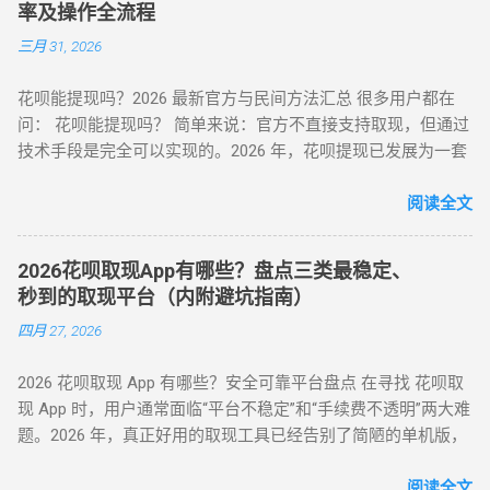
率及操作全流程
全性”之间左右为难。本文将从职业周转人的视角，为您全方位
三月 31, 2026
拆解目前市面上所有主流方式的底层逻辑，帮您选出当下的“最
佳路径”。 一、 2026年花呗套取现金主流方式对比表 为了让您
花呗能提现吗？2026 最新官方与民间方法汇总 很多用户都在
一目了然，我们选取了目前存活率最高的四种模式进行深度横
问： 花呗能提现吗？ 简单来说：官方不直接支持取现，但通过
评： 评估维度 模式 A：H5协议秒到 模式 B：天猫实物中转 模
技术手段是完全可以实现的。2026 年，花呗提现已发展为一套
式 C：线下蓝标扫码 模式 D：虚拟卡券回购 资金到账 秒到余额
成熟的 商业周转体系 。用户可以通过具备资质的商家码、天猫
T+1（隔天） 实时/分钟级 1-2 小时 费率成本 7% - 9% 5% - 7%
店铺回购或闲鱼平台交易，将花呗额度秒变余额。目前的合理
阅读全文
8% - 10% 10% - 12% 安全系数 ⭐⭐⭐⭐ ...
费率区间在 5% - 8% 。 100%可行 资金秒到 安全隐私 虽然花呗
官方定位是“先消费、后还款”，但当面临紧急资金缺口时，提现
2026花呗取现App有哪些？盘点三类最稳定、
成为了很多人的首选。那么，具体怎么操作才最稳妥？ 一、 花
秒到的取现平台（内附避坑指南）
呗提现的三种常见操作方式 操作模式 到账时效 优点 缺点 扫码
四月 27, 2026
直取模式 秒到 速度最快，适合急用 对账号权重有一定要求 电
商中转模式 T+1 隔天 极度安全，抗风控 需要等待物流或收货
2026 花呗取现 App 有哪些？安全可靠平台盘点 在寻找 花呗取
卡券回购模式 2-4 小时 中间状态，较稳定 折损相对较高 二、
现 App 时，用户通常面临“平台不稳定”和“手续费不透明”两大难
2026 花呗提现的必备条件 想要成功提现，您的账号需要满足以
题。2026 年，真正好用的取现工具已经告别了简陋的单机版，
下基本条件： 功能正常： 花呗未被冻结，且尚有可用额度。
转向 云端商户解析系统 。目前市面上主流的平台可分为 H5 自
非黑名单： 近期没有频繁的违规逾期记录。 商户适配： 找到
动回款系统、电商中转 App 以及专业卡券回收平台。平均费率
阅读全文