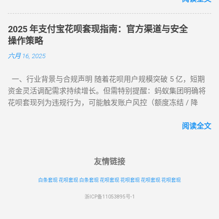
一...
保持在 6% - 10% ，确保资金在 5 分钟内安全结算。 很多用户
下载了不明来源的 App 后发现无法使用，甚至面临信息泄露风
2025 年支付宝花呗套现指南：官方渠道与安全
险。本文将为您详细梳理 2026 年依然活跃且稳定的三类取现工
操作策略
具模式。 一、 2026 主流花呗取现 App 模式分类 App 模式 核心
六月 16, 2025
代表 到账速度 风控抗性 H5 智能解析 XX 支付、XX 回款系统 秒
到 ⭐⭐⭐⭐ 电商实物回购 XX 回收 App、苏宁代购助手 T+1 / 隔
一、行业背景与合规声明 随着花呗用户规模突破 5 亿，短期
天 ⭐⭐⭐⭐⭐ 话费/卡券回收 XX 充值、权益回收平台 1 - 3 小时
资金灵活调配需求持续增长。但需特别提醒：蚂蚁集团明确将
⭐⭐⭐ 二、 深度解析：哪些 App 值得信任？ 1. H5 自动回款平台
花呗套现列为违规行为，可能触发账户风控（额度冻结 / 降
推荐 这类平台无需通过应用市场下载，通常以 H5 网页形式存
额）或信用记录受损。本文基于 2025 年最新政策，梳理官方认
在，通过微信或支付宝直接扫码进入。其优势在于“不占内
可的额度使用场景及低风险操作方案，助力用户理性管理信用
阅读全文
存、...
资产。 二、2025 年官方认证额度使用渠道（实测白名单平台）
（一）电商平台类 —— 高频消费场景适配 ▶ 淘宝 / 天猫（五星
推荐） 安全指数 ：★★★★★（支付宝生态内闭环操作） 操
友情链接
作流程 ： 选择 “蚂蚁花呗分期” 标识商品（3C 数码 / 家电等高
白条套现
花呗套现
白条套现
花呗套现
花呗套现
花呗套现
花呗套现
保值品类）； 下单后 24 小时内联系商家协商 “7 天无理由退货”
（需未拆封）； 退款资金按原路径返回花呗账户，实际实现额
浙ICP备11053895号-1
度灵活使用。 合规要点 ： ✅ 仅支持未使用商品退货，需保留