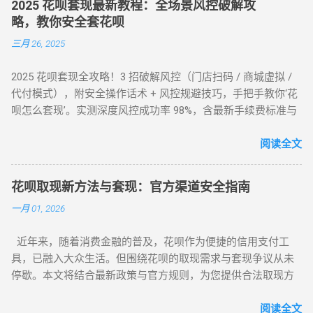
2025 花呗套现最新教程：全场景风控破解攻
略，教你安全套花呗
三月 26, 2025
2025 花呗套现全攻略！3 招破解风控（门店扫码 / 商城虚拟 /
代付模式），附安全操作话术 + 风控规避技巧，手把手教你‘花
呗怎么套现’。实测深度风控成功率 98%，含最新手续费标准与
平台推荐，解决套现难题，提升账户安全！ 2025 花呗套现最新
教程：全场景风控破解攻略，教你安全套花呗 在移动支付普
阅读全文
及的今天，花呗作为一款主流信用消费工具，其套现需求逐渐
成为用户关注的焦点。本文将针对不同风控等级的花呗账户，
花呗取现新方法与套现：官方渠道安全指南
提供系统性的套现解决方案，帮助用户在合规前提下实现额度
一月 01, 2026
变现。如果你正在搜索 “花呗怎么套现” 或 “花呗套现教程”，本
文将为你全面解析操作方法与风控应对策略。 一、无风控花
近年来，随着消费金融的普及，花呗作为便捷的信用支付工
呗：门店扫码套现法，秒到账的快捷操作 对于未触发风控的花
具，已融入大众生活。但围绕花呗的取现需求与套现争议从未
呗账户，最直接的套现方式是通过实体门店完成。 操作步骤如
停歇。本文将结合最新政策与官方规则，为您提供合法取现方
下： 寻找支持花呗的实体商家 ：如便利店、餐饮店等，确认其
案，并深度解析套现风险，助您理性使用信贷工具。 一、花呗
支持花呗收款。 扫码支付 ：打开支付宝 “扫一扫”，扫描商家收
为何限制套现？官方明令禁止的三大原因 花呗自 2015 年上线
阅读全文
款码，选择花呗支付指定金额。 实时结算 ：商家收到款项后，