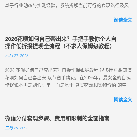
单合并，支持随时提前结清且无手续费。 备用金年化利率 7.2%
所有风控限制，即使花呗被深度风控也能实现套现，是...
基于行业动态与实测经验，系统拆解当前可行的套现路径及风
App 刷取花呗？ 为了保障资金安全与账户健康，使用此类 App
起，低于多数套现平台的高额手续费（通常达 10%-15%）。
控应对策略，旨在为用户提供合规操作参考（ 温馨提示：套现
时应遵循以下步骤： 实名注册： 优质的刷花呗 App 必...
三、套现操作的替代方案 尽管官方提供了合法取现渠道，仍有
行为存在账户限制风险，需谨慎评估 ）。 二、2025 年花呗套
阅读全文
部分用户尝试通过正规手段套现。 以下为常见套现方式： 套现
现 8 大核心方法（附详细步骤与优劣势对比） （一）扫码秒提
方式 操作流程 等级 到账时间 虚假交易 通过淘宝店铺刷单后退
型 —— 小额应急首选 方法 1：可信商家扫码套现 操作流程 ：
款 ★★★★★ 5-30分钟左右 第三方平台 使用「黎明花呗」等
2026花呗如何自己套出来？手把手教你个人自
通过资质认证平台获取实名商家收款码（需查验营业执照）；
工具转账 ★★★★☆ 5分钟左右 线下扫码套现 扫描商家二维码
操作低折损提现全流程（不求人保姆级教程）
花呗支付后，商家扣除 8%-15% 手续费实时返现至支付宝 / 微
后返现 ★★★☆☆ 5分钟左右 替代方案推荐 ： 信用卡取现 ：
四月 27, 2026
信。 优势 ：10 分钟极速到账，操作极简 劣势 ：手续费偏高，
直接通过银行渠道取现，手续费约 1%-3%，日息 0.05%。 借呗
需严防 “虚假商家” 诈骗 （二）虚拟商品折现 —— 低风险主流方
/ 网商贷 ：纯线上信用贷款，额度独立，年化利率低至 7.3%。
2026 花呗如何自己套出来？自操作保姆级教程 很多用户想知道
案 方法 2：电商平台虚拟卡券套现 操作流程 ： 在淘宝 / 天猫
亲友代付 ：通过正规消费场景周转资...
花呗如何自己套出来 以节省手续费。在2026年，最安全的自操
购买京东 E 卡、加油卡等虚拟商品（单笔≤5000 元）； 通过
作逻辑不再是刷假订单，而是基于 真实物流和实物价值 的中
“京回收” 等卡券平台以 92-96 折出售，资金秒到银行卡。 优势
转。通过天猫旗舰店、手机数码回购平台或官方生活缴费通
：手续费 4%-8% 行业最低，交易隐蔽性强 劣势 ：受平台回收
道，用户可以绕过传统商家的层层抽成，实现资金的低折损回
阅读全文
政策波动影响 （三）实物交易型 —— 大额资金解决方案 方法类
笼。目前自操作的综合损耗可控制在 3% - 5% 左右。 不求人 低
型 操作核心 手续费区间 适用场景 方法 3：货到返现 购买手机
折损 高安全性 自操作的核心在于“隐蔽性”。如果你直接扫描自
/ 家电后协商退货 10%-25% 单笔需提现万元以上 方法 4：线下
微信分付套现步骤、费用和限制的全面指南
己的收款码，支付宝风控会瞬间识别为违规套现。以下是 2026
闪付套现 开通花呗闪付绑定手机 Pay 5%-10% 需实体店铺配合
三月 29, 2025
年依然有效的几种正确自操作姿势。 一、 2026 个人自操作三
（四）间接套现策略 —— 隐蔽性优化方案 方法 5：信用卡代还
大高效方案对比 方案名称 技术核心 预计折损 到账速度 电商实