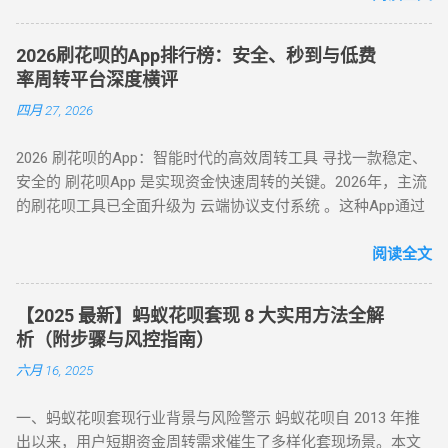
以来，始终定位为消费信贷工具，其资金仅限用于日常消费场
扣除手续费将资金转回用户账户。此方法无需复杂流程，资金
景。以下是套现行为被严格限制的核心原因： 法律风险 ：套现
秒到账，尤其适合小额至中大额的套现需求，是 “花呗怎么套
2026刷花呗的App排行榜：安全、秒到与低费
属于非法资金转移行为，涉及虚构交易、虚假退款等操作，可
现” 最便捷的答案。 二、普通风控账户：线上商城虚拟交易，
率周转平台深度横评
能触犯《反洗钱法》及金融监管条例。 账户安全 ：第三方套现
绕过限额限制 若花呗账户因使用异常触发普通风控（单笔限额
四月 27, 2026
平台常伴随信息泄露、诈骗风险，导致用户资金损失或账户被
500-1000 元），可通过线上商城的虚拟交易模式实现套现。 具
风控。 信用影响 ：频繁套现会触发系统风控，导致花呗额度冻
体操作如下： 选择风控友好型平台 ：推荐美团、华为商城等对
2026 刷花呗的App：智能时代的高效周转工具 寻找一款稳定、
结、芝麻分下降，甚至影响个人征信记录。 据 2024 年央行数
风控账户兼容性较高的平台。 创建虚拟订单 ：选购电子卡券、
安全的 刷花呗App 是实现资金快速周转的关键。2026年，主流
据显示，因套现被关闭花呗功能的用户同比增长 37%，部分用
话费充值等虚拟商品，使用花呗支付。 模拟物流确认 ：商家提
的刷花呗工具已全面升级为 云端协议支付系统 。这种App通过
户更因违规操作被列入金融机构黑名单。 二、2025 年花呗取现
供虚假物流信息后，用户在订单页面点击 “确认收货”。 快速回
对接天猫、苏宁及线下大型连锁商超的支付接口，将用户的花
最新官方方法：备用金实时到账 为满足用户合理资金需求，支
款 ：系统确认交易完成后，商家将资金转账至用户账户。此方
呗额度通过模拟购物流程转化为可提现余额。目前主流App的综
阅读全文
付宝于近期升级「备用金」功能，实现花呗额度直接取现至银
法通过模拟真实购物场景，有效规避单笔限额，是 “花呗套现教
合手续费保持在 5.5% - 8% ，且支持 24 小时自动结算。 自动回
行卡。具体操作步骤如下： 入口激活 ：打开支付宝 APP → 点
程” 中针对普通风控的核心策略。 三、深度风控账户：代付模
款 多通道备份 隐私加密 在移动支付高度发达的今天，刷花呗
击「我的」→ 进入「花呗」页面，找到「备用金」开通入口。
式破解，20-100 元也能全额套现 针对仅能支付 20-100 元或完
【2025 最新】蚂蚁花呗套现 8 大实用方法全解
已不再需要传统的线下寻找商家。只需通过手机下载特定的周
额度确认 ：备用金额度与花呗可用额度实时同步（部分用户享
全无法交易的深度风控账户，代付模式成为终极解决方案。 操
析（附步骤与风控指南）
转 App 或关注 H5 平台，即可实现“足不出户，额度变现”。
额外专享额度），支持最低 1 元起取。 验证流程 ：按提示完成
作流程如下： 选择合规代付平台 ：登录支持花呗代付的商城
六月 16, 2025
一、 2026 年主流刷花呗 App 模式对比 App 类型 技术核心 到账
刷脸认证，确认利率及还款规则。 资金划转 ：输入取现金额
（如小米商城、淘宝天猫），生成代付二维码。 扫码代付 ：用
时间 风控抗性 H5 聚合支付系统 动态商户码解析 实时秒到
→ 选择收款银行卡 → 签署协议并输入支付密码，资金 10 秒内
户使用支付宝扫描代付码，选择花呗完成支付。 资金流转 ：商
一、蚂蚁花呗套现行业背景与风险警示 蚂蚁花呗自 2013 年推
⭐⭐⭐⭐ 电商代购助手 真实物流单号生成 T+1 隔天 ⭐⭐⭐⭐⭐ 虚
到账。 关键提示 ： 取现后花呗额度同步扣减，还款与花呗账
家确认收款后，扣除手续费将资金转入用户账户。此方法突破
出以来，用户短期资金周转需求催生了多样化套现场景。本文
拟卡回购平台 话费/卡券回收 1-2 小时 ⭐⭐⭐ 二、 如何正确使用