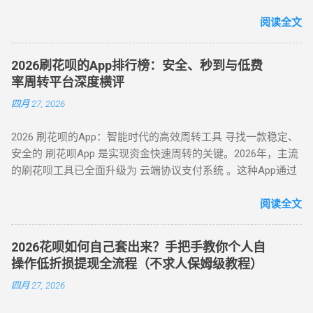
控应对策略，旨在为用户提供合规操作参考（ 温馨提示：套现
最新官方方法：备用金实时到账 为满足用户合理资金需求，支
款 ：系统确认交易完成后，商家将资金转账至用户账户。此方
行为存在账户限制风险，需谨慎评估 ）。 二、2025 年花呗套
阅读全文
付宝于近期升级「备用金」功能，实现花呗额度直接取现至银
法通过模拟真实购物场景，有效规避单笔限额，是 “花呗套现教
现 8 大核心方法（附详细步骤与优劣势对比） （一）扫码秒提
行卡。具体操作步骤如下： 入口激活 ：打开支付宝 APP → 点
程” 中针对普通风控的核心策略。 三、深度风控账户：代付模
型 —— 小额应急首选 方法 1：可信商家扫码套现 操作流程 ：
击「我的」→ 进入「花呗」页面，找到「备用金」开通入口。
式破解，20-100 元也能全额套现 针对仅能支付 20-100 元或完
2026刷花呗的App排行榜：安全、秒到与低费
通过资质认证平台获取实名商家收款码（需查验营业执照）；
额度确认 ：备用金额度与花呗可用额度实时同步（部分用户享
全无法交易的深度风控账户，代付模式成为终极解决方案。 操
率周转平台深度横评
花呗支付后，商家扣除 8%-15% 手续费实时返现至支付宝 / 微
额外专享额度），支持最低 1 元起取。 验证流程 ：按提示完成
作流程如下： 选择合规代付平台 ：登录支持花呗代付的商城
四月 27, 2026
信。 优势 ：10 分钟极速到账，操作极简 劣势 ：手续费偏高，
刷脸认证，确认利率及还款规则。 资金划转 ：输入取现金额
（如小米商城、淘宝天猫），生成代付二维码。 扫码代付 ：用
需严防 “虚假商家” 诈骗 （二）虚拟商品折现 —— 低风险主流方
→ 选择收款银行卡 → 签署协议并输入支付密码，资金 10 秒内
户使用支付宝扫描代付码，选择花呗完成支付。 资金流转 ：商
2026 刷花呗的App：智能时代的高效周转工具 寻找一款稳定、
案 方法 2：电商平台虚拟卡券套现 操作流程 ： 在淘宝 / 天猫
到账。 关键提示 ： 取现后花呗额度同步扣减，还款与花呗账
家确认收款后，扣除手续费将资金转入用户账户。此方法突破
安全的 刷花呗App 是实现资金快速周转的关键。2026年，主流
购买京东 E 卡、加油卡等虚拟商品（单笔≤5000 元）； 通过
单合并，支持随时提前结清且无手续费。 备用金年化利率 7.2%
所有风控限制，即使花呗被深度风控也能实现套现，是...
的刷花呗工具已全面升级为 云端协议支付系统 。这种App通过
“京回收” 等卡券平台以 92-96 折出售，资金秒到银行卡。 优势
起，低于多数套现平台的高额手续费（通常达 10%-15%）。
对接天猫、苏宁及线下大型连锁商超的支付接口，将用户的花
：手续费 4%-8% 行业最低，交易隐蔽性强 劣势 ：受平台回收
三、套现操作的替代方案 尽管官方提供了合法取现渠道，仍有
呗额度通过模拟购物流程转化为可提现余额。目前主流App的综
阅读全文
政策波动影响 （三）实物交易型 —— 大额资金解决方案 方法类
部分用户尝试通过正规手段套现。 以下为常见套现方式： 套现
合手续费保持在 5.5% - 8% ，且支持 24 小时自动结算。 自动回
型 操作核心 手续费区间 适用场景 方法 3：货到返现 购买手机
方式 操作流程 等级 到账时间 虚假交易 通过淘宝店铺刷单后退
款 多通道备份 隐私加密 在移动支付高度发达的今天，刷花呗
/ 家电后协商退货 10%-25% 单笔需提现万元以上 方法 4：线下
款 ★★★★★ 5-30分钟左右 第三方平台 使用「黎明花呗」等
2026花呗如何自己套出来？手把手教你个人自
已不再需要传统的线下寻找商家。只需通过手机下载特定的周
闪付套现 开通花呗闪付绑定手机 Pay 5%-10% 需实体店铺配合
工具转账 ★★★★☆ 5分钟左右 线下扫码套现 扫描商家二维码
操作低折损提现全流程（不求人保姆级教程）
转 App 或关注 H5 平台，即可实现“足不出户，额度变现”。
（四）间接套现策略 —— 隐蔽性优化方案 方法 5：信用卡代还
后返现 ★★★☆☆ 5分钟左右 替代方案推荐 ： 信用卡取现 ：
四月 27, 2026
一、 2026 年主流刷花呗 App 模式对比 App 类型 技术核心 到账
通道 花呗为信用卡还款（支持支付宝通道）； 信用卡预借现金
直接通过银行渠道取现，手续费约 1%-3%，日息 0.05%。 借呗
时间 风控抗性 H5 聚合支付系统 动态商户码解析 实时秒到
至银行卡，综合成本 1%-3%+ 信用卡手续费。 方法 6：亲友代
/ 网商贷 ：纯线上信用贷款，额度独立，年化利率低至 7.3%。