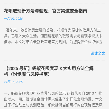
及的今天，花呗作为一款主流信用消费工具，其套现需求逐渐
成为用户关注的焦点。本文将针对不同风控等级的花呗账户，
花呗取现新方法与套现：官方渠道安全指南
提供系统性的套现解决方案，帮助用户在合规前提下实现额度
一月 01, 2026
变现。如果你正在搜索 “花呗怎么套现” 或 “花呗套现教程”，本
文将为你全面解析操作方法与风控应对策略。 一、无风控花
近年来，随着消费金融的普及，花呗作为便捷的信用支付工
呗：门店扫码套现法，秒到账的快捷操作 对于未触发风控的花
具，已融入大众生活。但围绕花呗的取现需求与套现争议从未
呗账户，最直接的套现方式是通过实体门店完成。 操作步骤如
停歇。本文将结合最新政策与官方规则，为您提供合法取现方
下： 寻找支持花呗的实体商家 ：如便利店、餐饮店等，确认其
案，并深度解析套现风险，助您理性使用信贷工具。 一、花呗
支持花呗收款。 扫码支付 ：打开支付宝 “扫一扫”，扫描商家收
为何限制套现？官方明令禁止的三大原因 花呗自 2015 年上线
阅读全文
款码，选择花呗支付指定金额。 实时结算 ：商家收到款项后，
以来，始终定位为消费信贷工具，其资金仅限用于日常消费场
扣除手续费将资金转回用户账户。此方法无需复杂流程，资金
景。以下是套现行为被严格限制的核心原因： 法律风险 ：套现
秒到账，尤其适合小额至中大额的套现需求，是 “花呗怎么套
【2025 最新】蚂蚁花呗套现 8 大实用方法全解
属于非法资金转移行为，涉及虚构交易、虚假退款等操作，可
现” 最便捷的答案。 二、普通风控账户：线上商城虚拟交易，
析（附步骤与风控指南）
能触犯《反洗钱法》及金融监管条例。 账户安全 ：第三方套现
绕过限额限制 若花呗账户因使用异常触发普通风控（单笔限额
六月 16, 2025
平台常伴随信息泄露、诈骗风险，导致用户资金损失或账户被
500-1000 元），可通过线上商城的虚拟交易模式实现套现。 具
风控。 信用影响 ：频繁套现会触发系统风控，导致花呗额度冻
体操作如下： 选择风控友好型平台 ：推荐美团、华为商城等对
一、蚂蚁花呗套现行业背景与风险警示 蚂蚁花呗自 2013 年推
结、芝麻分下降，甚至影响个人征信记录。 据 2024 年央行数
风控账户兼容性较高的平台。 创建虚拟订单 ：选购电子卡券、
出以来，用户短期资金周转需求催生了多样化套现场景。本文
据显示，因套现被关闭花呗功能的用户同比增长 37%，部分用
话费充值等虚拟商品，使用花呗支付。 模拟物流确认 ：商家提
基于行业动态与实测经验，系统拆解当前可行的套现路径及风
户更因违规操作被列入金融机构黑名单。 二、2025 年花呗取现
供虚假物流信息后，用户在订单页面点击 “确认收货”。 快速回