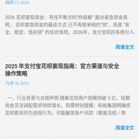
四月 27, 2026
制） 路径：微信→钱包→分付→还款→使用分付额度还款 限
制：每月最高抵扣500元，手续费0% 第三方平台：虚拟商品交
2026 花呗套取现金：寻找平衡点的“终极解” 面对紧急资金周
易（主流方法） 选择支持分付的电商平台（如美团、苏宁易
转， 花呗套取现金的最佳方式 已不再是单纯的“快”，而是 “安
购） 购买电子礼品卡/话费充值（建议≤2000元/笔） 联系回收
全、稳定、低折损” 的综合体现。2026年，支付宝风控系统引入
商变现，手续费8%-15% 线下商家合作：扫码套现（需深度信
了更敏锐的“语义识别”与“行为链追踪”，传统的粗暴套现已无立
任） 筛选带分付标识的商家（如连锁便利店） 扫码支付后商家
足之地。经过行业深度评测，目前的最佳方式被定义为基于真
阅读全文
返款，手续费10%-12%...
实电商生态的 “模拟全链路交易模式” 。目前市场合理且安全的
服务费率为 6.5% - 8.8% 。 行业首选 抗风控权重最高 24H 实时
2025 年支付宝花呗套现指南：官方渠道与安全
响应 很多用户由于信息不对称，往往在“追求低费率”和“确保安
操作策略
全性”之间左右为难。本文将从职业周转人的视角，为您全方位
六月 16, 2025
拆解目前市面上所有主流方式的底层逻辑，帮您选出当下的“最
佳路径”。 一、 2026年花呗套取现金主流方式对比表 为了让您
一、行业背景与合规声明 随着花呗用户规模突破 5 亿，短期
一目了然，我们选取了目前存活率最高的四种模式进行深度横
资金灵活调配需求持续增长。但需特别提醒：蚂蚁集团明确将
评： 评估维度 模式 A：H5协议秒到 模式 B：天猫实物中转 模
花呗套现列为违规行为，可能触发账户风控（额度冻结 / 降
式 C：线下蓝标扫码 模式 D：虚拟卡券回购 资金到账 秒到余额
额）或信用记录受损。本文基于 2025 年最新政策，梳理官方认
T+1（隔天） 实时/分钟级 1-2 小时 费率成本 7% - 9% 5% - 7%
可的额度使用场景及低风险操作方案，助力用户理性管理信用
阅读全文
8% - 10% 10% - 12% 安全系数 ⭐⭐⭐⭐ ...
资产。 二、2025 年官方认证额度使用渠道（实测白名单平台）