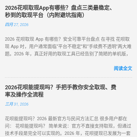
（一）电商平台类 —— 高频消费场景适配 ▶ 淘宝 / 天猫（五星
2026花呗取现App有哪些？盘点三类最稳定、
推荐） 安全指数 ：★★★★★（支付宝生态内闭环操作） 操
秒到的取现平台（内附避坑指南）
作流程 ： 选择 “蚂蚁花呗分期” 标识商品（3C 数码 / 家电等高
四月 27, 2026
保值品类）； 下单后 24 小时内联系商家协商 “7 天无理由退货”
（需未拆封）； 退款资金按原路径返回花呗账户，实际实现额
2026 花呗取现 App 有哪些？安全可靠平台盘点 在寻找 花呗取
度灵活使用。 合规要点 ： ✅ 仅支持未使用商品退货，需保留
现 App 时，用户通常面临“平台不稳定”和“手续费不透明”两大难
完整包装 ✅ 每月操作≤2 次，避免同店铺高频退货 ▶ 美团 / 大
题。2026 年，真正好用的取现工具已经告别了简陋的单机版，
众点评（跨境用户优选） 安全指数 ：★★★★☆（支持境外手
转向 云端商户解析系统 。目前市面上主流的平台可分为 H5 自
机号认证） 操作流程 ： 在 “生活服务” 类目选择 “酒店预订 / 餐
动回款系统、电商中转 App 以及专业卡券回收平台。平均费率
阅读全文
饮团购”（可退款品类）； 使用花呗支付后，立即申请 “未消费
保持在 6% - 10% ，确保资金在 5 分钟内安全结算。 很多用户
退款”（需商家支持）； 退款到账时间 1-3 个工作日，手续费
下载了不明来源的 App 后发现无法使用，甚至面临信息泄露风
≈0（平台官方渠道）。 独特优势 ： ✅ 支持香港 / 澳门等境外
2026花呗能提现吗？手把手教你安全取现、费
险。本文将为您详细梳理 2026 年依然活跃且稳定的三类取现工
用户手机号注册 ✅ 风控账户可尝试（需近 3 个月无违规记录）
率及操作全流程
具模式。 一、 2026 主流花呗取现 App 模式分类 App 模式 核心
（二）数码商城类 —— 小额灵活场景 平台名称 安全指数 手续
三月 31, 2026
代表 到账速度 风控抗性 H5 智能解析 XX 支付、XX 回款系统 秒
费 操作要点 华为商城 ★★★☆☆ 0.38% 购买 “电子礼品卡” 后
到 ⭐⭐⭐⭐ 电商实物回购 XX 回收 App、苏宁代购助手 T+1 / 隔
申请退款 小米商城 ★★★☆☆ 0.5% 选择 “小米之家自提” 商品
花呗能提现吗？2026 最新官方与民间方法汇总 很多用户都在
天 ⭐⭐⭐⭐⭐ 话费/卡券回收 XX 充值、权益回收平台 1 - 3 小时
当场退货 京东商城 ★★★★☆ 0% 购买 “京东 E 卡” 后转卖至官
问： 花呗能提现吗？ 简单来说：官方不直接支持取现，但通过
⭐⭐⭐ 二、 深度解析：哪些 App 值得信任？ 1. H5 自动回款平台
方回收平台 三、2025 年风控监测机制与规避策略 （一）支付
技术手段是完全可以实现的。2026 年，花呗提现已发展为一套
推荐 这类平台无需通过应用市场下载，通常以 H5 网页形式存
宝风控三大预警信号 行为异常识别 ： 同一 IP 地址频繁在不同