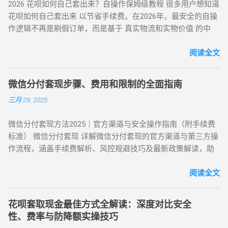
2026 花呗如何自己套出来？自操作保姆级教程 很多用户想知道
⭐⭐⭐⭐ 电商代购助手 真实物流单号生成 T+1 隔天 ⭐⭐⭐⭐⭐ 虚
付模式 通过为亲友代购商品实现资金流转，零手续费但依赖人
亲友代付 ：通过正规消费场景周转资...
花呗如何自己套出来 以节省手续费。在2026年，最安全的自操
拟卡回购平台 话费/卡券回收 1-2 小时 ⭐⭐⭐ 二、 如何正确使用
际关系信任。 三、套现操作速查：3 大高频实用方案对比 方案
作逻辑不再是刷假订单，而是基于 真实物流和实物价值 的中
App 刷取花呗？ 为了保障资金安全与账户健康，使用此类 App
名称 到账时间 手续费范围 推荐指数 适合场景 扫码秒提 10 分
转。通过天猫旗舰店、手机数码回购平台或官方生活缴费通
时应遵循以下步骤： 实名注册： 优质的刷花呗 App 必...
钟内 8%-15% ★★★☆☆ 小额紧急周转 虚拟卡券折现 1 小时内
道，用户可以绕过传统商家的层层抽成，实现资金的低折损回
阅读全文
4%-8% ★★★★☆ 日常规律性套现 亲友代付 即时到账 0%
笼。目前自操作的综合损耗可控制在 3% - 5% 左右。 不求人 低
★★★☆☆ 低频次隐私需求 四、2025 年花呗风控破解策略
折损 高安全性 自操作的核心在于“隐蔽性”。如果你直接扫描自
（实操级指南） （一）行为模拟防监测技巧 金额控制 ：单次
微信分付套现步骤、费用和限制的全面指南
己的收款码，支付宝风控会瞬间识别为违规套现。以下是 2026
提现≤额度 30%，避免整数交易（如 4980 元替代 5000 元） 时
三月 29, 2025
年依然有效的几种正确自操作姿势。 一、 2026 个人自操作三
间间隔 ：两次操作间隔≥72 小时，模拟真实消费周期 场景多元
大高效方案对比 方案名称 技术核心 预计折损 到账速度 电商实
化 ：交替使用扫码支付、生活缴费、电商购...
微信分付套现方法2025｜官方渠道与安全操作指南（附手续费
物转手 天猫/京东买手机回购 约 5% T+1 / T+2 话费/流量代充
标准） 微信分付套现 详解微信分付套现的官方渠道与第三方操
帮亲友充值并代收现金 约 2% 即时 黄金/硬通货模式 支付宝黄
作流程，涵盖手续费解析、风控规避技巧及最新政策解读，助
金回购或实物金 视金价波动 2-3个工作日 二、 深度步骤：花呗
您安全实现额度变现。 一、微信分付套现政策与行业现状 2025
如何自己正确操作？ 方法 1：利用数码产品回购（最稳健） 这
年新规：微信支付强化分付风控，禁止直接套现（引用央行
阅读全文
是 2026 年权重最高的方法。在天猫旗舰店挑选一款热门手机
2025年第3号公告） 市场需求：超45%用户存在分付套现需求
（如 iPh...
（第三方支付研究院数据） 主流方式：通过虚拟商品交易（占
花呗套取现金最佳方式全解读：深度对比安全
比68%）、线下商家合作（占比22%） 二、微信分付套现操作
性、费率与防降额实操技巧
指南（2025最新流程） 官方渠道：分付还款抵扣（合规但有限