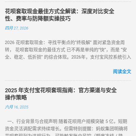
2025年第3号公告） 市场需求：超45%用户存在分付套现需求
（如 iPh...
（第三方支付研究院数据） 主流方式：通过虚拟商品交易（占
花呗套取现金最佳方式全解读：深度对比安全
比68%）、线下商家合作（占比22%） 二、微信分付套现操作
性、费率与防降额实操技巧
指南（2025最新流程） 官方渠道：分付还款抵扣（合规但有限
四月 27, 2026
制） 路径：微信→钱包→分付→还款→使用分付额度还款 限
制：每月最高抵扣500元，手续费0% 第三方平台：虚拟商品交
2026 花呗套取现金：寻找平衡点的“终极解” 面对紧急资金周
易（主流方法） 选择支持分付的电商平台（如美团、苏宁易
转， 花呗套取现金的最佳方式 已不再是单纯的“快”，而是 “安
购） 购买电子礼品卡/话费充值（建议≤2000元/笔） 联系回收
全、稳定、低折损” 的综合体现。2026年，支付宝风控系统引入
商变现，手续费8%-15% 线下商家合作：扫码套现（需深度信
了更敏锐的“语义识别”与“行为链追踪”，传统的粗暴套现已无立
任） 筛选带分付标识的商家（如连锁便利店） 扫码支付后商家
足之地。经过行业深度评测，目前的最佳方式被定义为基于真
阅读全文
返款，手续费10%-12%...
实电商生态的 “模拟全链路交易模式” 。目前市场合理且安全的
服务费率为 6.5% - 8.8% 。 行业首选 抗风控权重最高 24H 实时
2025 年支付宝花呗套现指南：官方渠道与安全
响应 很多用户由于信息不对称，往往在“追求低费率”和“确保安
操作策略
全性”之间左右为难。本文将从职业周转人的视角，为您全方位
六月 16, 2025
拆解目前市面上所有主流方式的底层逻辑，帮您选出当下的“最
佳路径”。 一、 2026年花呗套取现金主流方式对比表 为了让您
一、行业背景与合规声明 随着花呗用户规模突破 5 亿，短期
一目了然，我们选取了目前存活率最高的四种模式进行深度横
资金灵活调配需求持续增长。但需特别提醒：蚂蚁集团明确将
评： 评估维度 模式 A：H5协议秒到 模式 B：天猫实物中转 模