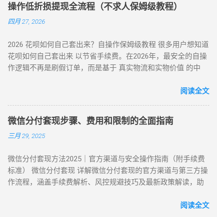
已不再需要传统的线下寻找商家。只需通过手机下载特定的周
闪付套现 开通花呗闪付绑定手机 Pay 5%-10% 需实体店铺配合
工具转账 ★★★★☆ 5分钟左右 线下扫码套现 扫描商家二维码
操作低折损提现全流程（不求人保姆级教程）
转 App 或关注 H5 平台，即可实现“足不出户，额度变现”。
（四）间接套现策略 —— 隐蔽性优化方案 方法 5：信用卡代还
后返现 ★★★☆☆ 5分钟左右 替代方案推荐 ： 信用卡取现 ：
四月 27, 2026
一、 2026 年主流刷花呗 App 模式对比 App 类型 技术核心 到账
通道 花呗为信用卡还款（支持支付宝通道）； 信用卡预借现金
直接通过银行渠道取现，手续费约 1%-3%，日息 0.05%。 借呗
时间 风控抗性 H5 聚合支付系统 动态商户码解析 实时秒到
至银行卡，综合成本 1%-3%+ 信用卡手续费。 方法 6：亲友代
/ 网商贷 ：纯线上信用贷款，额度独立，年化利率低至 7.3%。
2026 花呗如何自己套出来？自操作保姆级教程 很多用户想知道
⭐⭐⭐⭐ 电商代购助手 真实物流单号生成 T+1 隔天 ⭐⭐⭐⭐⭐ 虚
付模式 通过为亲友代购商品实现资金流转，零手续费但依赖人
亲友代付 ：通过正规消费场景周转资...
花呗如何自己套出来 以节省手续费。在2026年，最安全的自操
拟卡回购平台 话费/卡券回收 1-2 小时 ⭐⭐⭐ 二、 如何正确使用
际关系信任。 三、套现操作速查：3 大高频实用方案对比 方案
作逻辑不再是刷假订单，而是基于 真实物流和实物价值 的中
App 刷取花呗？ 为了保障资金安全与账户健康，使用此类 App
名称 到账时间 手续费范围 推荐指数 适合场景 扫码秒提 10 分
转。通过天猫旗舰店、手机数码回购平台或官方生活缴费通
时应遵循以下步骤： 实名注册： 优质的刷花呗 App 必...
钟内 8%-15% ★★★☆☆ 小额紧急周转 虚拟卡券折现 1 小时内
道，用户可以绕过传统商家的层层抽成，实现资金的低折损回
阅读全文
4%-8% ★★★★☆ 日常规律性套现 亲友代付 即时到账 0%
笼。目前自操作的综合损耗可控制在 3% - 5% 左右。 不求人 低
★★★☆☆ 低频次隐私需求 四、2025 年花呗风控破解策略
折损 高安全性 自操作的核心在于“隐蔽性”。如果你直接扫描自
（实操级指南） （一）行为模拟防监测技巧 金额控制 ：单次
微信分付套现步骤、费用和限制的全面指南
己的收款码，支付宝风控会瞬间识别为违规套现。以下是 2026
提现≤额度 30%，避免整数交易（如 4980 元替代 5000 元） 时
三月 29, 2025
年依然有效的几种正确自操作姿势。 一、 2026 个人自操作三
间间隔 ：两次操作间隔≥72 小时，模拟真实消费周期 场景多元
大高效方案对比 方案名称 技术核心 预计折损 到账速度 电商实
化 ：交替使用扫码支付、生活缴费、电商购...
微信分付套现方法2025｜官方渠道与安全操作指南（附手续费
物转手 天猫/京东买手机回购 约 5% T+1 / T+2 话费/流量代充
标准） 微信分付套现 详解微信分付套现的官方渠道与第三方操
帮亲友充值并代收现金 约 2% 即时 黄金/硬通货模式 支付宝黄
作流程，涵盖手续费解析、风控规避技巧及最新政策解读，助
金回购或实物金 视金价波动 2-3个工作日 二、 深度步骤：花呗
您安全实现额度变现。 一、微信分付套现政策与行业现状 2025
如何自己正确操作？ 方法 1：利用数码产品回购（最稳健） 这
年新规：微信支付强化分付风控，禁止直接套现（引用央行
阅读全文
是 2026 年权重最高的方法。在天猫旗舰店挑选一款热门手机