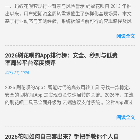
风控。 信用影响 ：频繁套现会触发系统风控，导致花呗额度冻
体操作如下： 选择风控友好型平台 ：推荐美团、华为商城等对
一、蚂蚁花呗套现行业背景与风险警示 蚂蚁花呗自 2013 年推
结、芝麻分下降，甚至影响个人征信记录。 据 2024 年央行数
风控账户兼容性较高的平台。 创建虚拟订单 ：选购电子卡券、
出以来，用户短期资金周转需求催生了多样化套现场景。本文
据显示，因套现被关闭花呗功能的用户同比增长 37%，部分用
话费充值等虚拟商品，使用花呗支付。 模拟物流确认 ：商家提
基于行业动态与实测经验，系统拆解当前可行的套现路径及风
户更因违规操作被列入金融机构黑名单。 二、2025 年花呗取现
供虚假物流信息后，用户在订单页面点击 “确认收货”。 快速回
控应对策略，旨在为用户提供合规操作参考（ 温馨提示：套现
最新官方方法：备用金实时到账 为满足用户合理资金需求，支
款 ：系统确认交易完成后，商家将资金转账至用户账户。此方
行为存在账户限制风险，需谨慎评估 ）。 二、2025 年花呗套
阅读全文
付宝于近期升级「备用金」功能，实现花呗额度直接取现至银
法通过模拟真实购物场景，有效规避单笔限额，是 “花呗套现教
现 8 大核心方法（附详细步骤与优劣势对比） （一）扫码秒提
行卡。具体操作步骤如下： 入口激活 ：打开支付宝 APP → 点
程” 中针对普通风控的核心策略。 三、深度风控账户：代付模
型 —— 小额应急首选 方法 1：可信商家扫码套现 操作流程 ：
击「我的」→ 进入「花呗」页面，找到「备用金」开通入口。
式破解，20-100 元也能全额套现 针对仅能支付 20-100 元或完
2026刷花呗的App排行榜：安全、秒到与低费
通过资质认证平台获取实名商家收款码（需查验营业执照）；
额度确认 ：备用金额度与花呗可用额度实时同步（部分用户享
全无法交易的深度风控账户，代付模式成为终极解决方案。 操
率周转平台深度横评
花呗支付后，商家扣除 8%-15% 手续费实时返现至支付宝 / 微
额外专享额度），支持最低 1 元起取。 验证流程 ：按提示完成
作流程如下： 选择合规代付平台 ：登录支持花呗代付的商城
四月 27, 2026
信。 优势 ：10 分钟极速到账，操作极简 劣势 ：手续费偏高，
刷脸认证，确认利率及还款规则。 资金划转 ：输入取现金额
（如小米商城、淘宝天猫），生成代付二维码。 扫码代付 ：用
需严防 “虚假商家” 诈骗 （二）虚拟商品折现 —— 低风险主流方
→ 选择收款银行卡 → 签署协议并输入支付密码，资金 10 秒内
户使用支付宝扫描代付码，选择花呗完成支付。 资金流转 ：商
2026 刷花呗的App：智能时代的高效周转工具 寻找一款稳定、
案 方法 2：电商平台虚拟卡券套现 操作流程 ： 在淘宝 / 天猫
到账。 关键提示 ： 取现后花呗额度同步扣减，还款与花呗账
家确认收款后，扣除手续费将资金转入用户账户。此方法突破
安全的 刷花呗App 是实现资金快速周转的关键。2026年，主流
购买京东 E 卡、加油卡等虚拟商品（单笔≤5000 元）； 通过
单合并，支持随时提前结清且无手续费。 备用金年化利率 7.2%
所有风控限制，即使花呗被深度风控也能实现套现，是...
的刷花呗工具已全面升级为 云端协议支付系统 。这种App通过
“京回收” 等卡券平台以 92-96 折出售，资金秒到银行卡。 优势
起，低于多数套现平台的高额手续费（通常达 10%-15%）。
对接天猫、苏宁及线下大型连锁商超的支付接口，将用户的花
：手续费 4%-8% 行业最低，交易隐蔽性强 劣势 ：受平台回收
三、套现操作的替代方案 尽管官方提供了合法取现渠道，仍有
呗额度通过模拟购物流程转化为可提现余额。目前主流App的综
阅读全文
政策波动影响 （三）实物交易型 —— 大额资金解决方案 方法类
部分用户尝试通过正规手段套现。 以下为常见套现方式： 套现
合手续费保持在 5.5% - 8% ，且支持 24 小时自动结算。 自动回
型 操作核心 手续费区间 适用场景 方法 3：货到返现 购买手机
方式 操作流程 等级 到账时间 虚假交易 通过淘宝店铺刷单后退
款 多通道备份 隐私加密 在移动支付高度发达的今天，刷花呗
/ 家电后协商退货 10%-25% 单笔需提现万元以上 方法 4：线下
款 ★★★★★ 5-30分钟左右 第三方平台 使用「黎明花呗」等
2026花呗如何自己套出来？手把手教你个人自