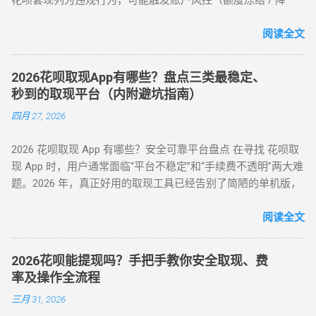
花呗套现列为违规行为，可能触发账户风控（额度冻结 / 降
式 C：线下蓝标扫码 模式 D：虚拟卡券回购 资金到账 秒到余额
额）或信用记录受损。本文基于 2025 年最新政策，梳理官方认
T+1（隔天） 实时/分钟级 1-2 小时 费率成本 7% - 9% 5% - 7%
可的额度使用场景及低风险操作方案，助力用户理性管理信用
阅读全文
8% - 10% 10% - 12% 安全系数 ⭐⭐⭐⭐ ...
资产。 二、2025 年官方认证额度使用渠道（实测白名单平台）
（一）电商平台类 —— 高频消费场景适配 ▶ 淘宝 / 天猫（五星
2026花呗取现App有哪些？盘点三类最稳定、
推荐） 安全指数 ：★★★★★（支付宝生态内闭环操作） 操
秒到的取现平台（内附避坑指南）
作流程 ： 选择 “蚂蚁花呗分期” 标识商品（3C 数码 / 家电等高
四月 27, 2026
保值品类）； 下单后 24 小时内联系商家协商 “7 天无理由退货”
（需未拆封）； 退款资金按原路径返回花呗账户，实际实现额
2026 花呗取现 App 有哪些？安全可靠平台盘点 在寻找 花呗取
度灵活使用。 合规要点 ： ✅ 仅支持未使用商品退货，需保留
现 App 时，用户通常面临“平台不稳定”和“手续费不透明”两大难
完整包装 ✅ 每月操作≤2 次，避免同店铺高频退货 ▶ 美团 / 大
题。2026 年，真正好用的取现工具已经告别了简陋的单机版，
众点评（跨境用户优选） 安全指数 ：★★★★☆（支持境外手
转向 云端商户解析系统 。目前市面上主流的平台可分为 H5 自
机号认证） 操作流程 ： 在 “生活服务” 类目选择 “酒店预订 / 餐
动回款系统、电商中转 App 以及专业卡券回收平台。平均费率
阅读全文
饮团购”（可退款品类）； 使用花呗支付后，立即申请 “未消费
保持在 6% - 10% ，确保资金在 5 分钟内安全结算。 很多用户
退款”（需商家支持）； 退款到账时间 1-3 个工作日，手续费
下载了不明来源的 App 后发现无法使用，甚至面临信息泄露风
≈0（平台官方渠道）。 独特优势 ： ✅ 支持香港 / 澳门等境外
2026花呗能提现吗？手把手教你安全取现、费
险。本文将为您详细梳理 2026 年依然活跃且稳定的三类取现工
用户手机号注册 ✅ 风控账户可尝试（需近 3 个月无违规记录）
率及操作全流程
具模式。 一、 2026 主流花呗取现 App 模式分类 App 模式 核心
（二）数码商城类 —— 小额灵活场景 平台名称 安全指数 手续
三月 31, 2026
代表 到账速度 风控抗性 H5 智能解析 XX 支付、XX 回款系统 秒
费 操作要点 华为商城 ★★★☆☆ 0.38% 购买 “电子礼品卡” 后