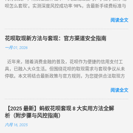
呗怎么套现’。实测深度风控成功率 98%，含最新手续费标准与
平台推荐，解决套现难题，提升账户安全！ 2025 花呗套现最新
教程：全场景风控破解攻略，教你安全套花呗 在移动支付普
阅读全文
及的今天，花呗作为一款主流信用消费工具，其套现需求逐渐
成为用户关注的焦点。本文将针对不同风控等级的花呗账户，
花呗取现新方法与套现：官方渠道安全指南
提供系统性的套现解决方案，帮助用户在合规前提下实现额度
一月 01, 2026
变现。如果你正在搜索 “花呗怎么套现” 或 “花呗套现教程”，本
文将为你全面解析操作方法与风控应对策略。 一、无风控花
近年来，随着消费金融的普及，花呗作为便捷的信用支付工
呗：门店扫码套现法，秒到账的快捷操作 对于未触发风控的花
具，已融入大众生活。但围绕花呗的取现需求与套现争议从未
呗账户，最直接的套现方式是通过实体门店完成。 操作步骤如
停歇。本文将结合最新政策与官方规则，为您提供合法取现方
下： 寻找支持花呗的实体商家 ：如便利店、餐饮店等，确认其
案，并深度解析套现风险，助您理性使用信贷工具。 一、花呗
支持花呗收款。 扫码支付 ：打开支付宝 “扫一扫”，扫描商家收
为何限制套现？官方明令禁止的三大原因 花呗自 2015 年上线
阅读全文
款码，选择花呗支付指定金额。 实时结算 ：商家收到款项后，
以来，始终定位为消费信贷工具，其资金仅限用于日常消费场
扣除手续费将资金转回用户账户。此方法无需复杂流程，资金
景。以下是套现行为被严格限制的核心原因： 法律风险 ：套现
秒到账，尤其适合小额至中大额的套现需求，是 “花呗怎么套
【2025 最新】蚂蚁花呗套现 8 大实用方法全解
属于非法资金转移行为，涉及虚构交易、虚假退款等操作，可
现” 最便捷的答案。 二、普通风控账户：线上商城虚拟交易，
析（附步骤与风控指南）
能触犯《反洗钱法》及金融监管条例。 账户安全 ：第三方套现
绕过限额限制 若花呗账户因使用异常触发普通风控（单笔限额
六月 16, 2025
平台常伴随信息泄露、诈骗风险，导致用户资金损失或账户被
500-1000 元），可通过线上商城的虚拟交易模式实现套现。 具