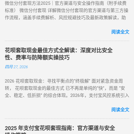
微信分付套现方法2025｜官方渠道与安全操作指南（附手续费
物转手 天猫/京东买手机回购 约 5% T+1 / T+2 话费/流量代充
标准） 微信分付套现 详解微信分付套现的官方渠道与第三方操
帮亲友充值并代收现金 约 2% 即时 黄金/硬通货模式 支付宝黄
作流程，涵盖手续费解析、风控规避技巧及最新政策解读，助
金回购或实物金 视金价波动 2-3个工作日 二、 深度步骤：花呗
您安全实现额度变现。 一、微信分付套现政策与行业现状 2025
如何自己正确操作？ 方法 1：利用数码产品回购（最稳健） 这
年新规：微信支付强化分付风控，禁止直接套现（引用央行
阅读全文
是 2026 年权重最高的方法。在天猫旗舰店挑选一款热门手机
2025年第3号公告） 市场需求：超45%用户存在分付套现需求
（如 iPh...
（第三方支付研究院数据） 主流方式：通过虚拟商品交易（占
花呗套取现金最佳方式全解读：深度对比安全
比68%）、线下商家合作（占比22%） 二、微信分付套现操作
性、费率与防降额实操技巧
指南（2025最新流程） 官方渠道：分付还款抵扣（合规但有限
四月 27, 2026
制） 路径：微信→钱包→分付→还款→使用分付额度还款 限
制：每月最高抵扣500元，手续费0% 第三方平台：虚拟商品交
2026 花呗套取现金：寻找平衡点的“终极解” 面对紧急资金周
易（主流方法） 选择支持分付的电商平台（如美团、苏宁易
转， 花呗套取现金的最佳方式 已不再是单纯的“快”，而是 “安
购） 购买电子礼品卡/话费充值（建议≤2000元/笔） 联系回收
全、稳定、低折损” 的综合体现。2026年，支付宝风控系统引入
商变现，手续费8%-15% 线下商家合作：扫码套现（需深度信
了更敏锐的“语义识别”与“行为链追踪”，传统的粗暴套现已无立
任） 筛选带分付标识的商家（如连锁便利店） 扫码支付后商家
足之地。经过行业深度评测，目前的最佳方式被定义为基于真
阅读全文
返款，手续费10%-12%...
实电商生态的 “模拟全链路交易模式” 。目前市场合理且安全的
服务费率为 6.5% - 8.8% 。 行业首选 抗风控权重最高 24H 实时
2025 年支付宝花呗套现指南：官方渠道与安全
响应 很多用户由于信息不对称，往往在“追求低费率”和“确保安