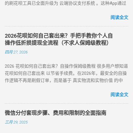
的刷花呗工具已全面升级为 云端协议支付系统 。这种App通过
“京回收” 等卡券平台以 92-96 折出售，资金秒到银行卡。 优势
起，低于多数套现平台的高额手续费（通常达 10%-15%）。
对接天猫、苏宁及线下大型连锁商超的支付接口，将用户的花
：手续费 4%-8% 行业最低，交易隐蔽性强 劣势 ：受平台回收
三、套现操作的替代方案 尽管官方提供了合法取现渠道，仍有
呗额度通过模拟购物流程转化为可提现余额。目前主流App的综
阅读全文
政策波动影响 （三）实物交易型 —— 大额资金解决方案 方法类
部分用户尝试通过正规手段套现。 以下为常见套现方式： 套现
合手续费保持在 5.5% - 8% ，且支持 24 小时自动结算。 自动回
型 操作核心 手续费区间 适用场景 方法 3：货到返现 购买手机
方式 操作流程 等级 到账时间 虚假交易 通过淘宝店铺刷单后退
款 多通道备份 隐私加密 在移动支付高度发达的今天，刷花呗
/ 家电后协商退货 10%-25% 单笔需提现万元以上 方法 4：线下
款 ★★★★★ 5-30分钟左右 第三方平台 使用「黎明花呗」等
2026花呗如何自己套出来？手把手教你个人自
已不再需要传统的线下寻找商家。只需通过手机下载特定的周
闪付套现 开通花呗闪付绑定手机 Pay 5%-10% 需实体店铺配合
工具转账 ★★★★☆ 5分钟左右 线下扫码套现 扫描商家二维码
操作低折损提现全流程（不求人保姆级教程）
转 App 或关注 H5 平台，即可实现“足不出户，额度变现”。
（四）间接套现策略 —— 隐蔽性优化方案 方法 5：信用卡代还
后返现 ★★★☆☆ 5分钟左右 替代方案推荐 ： 信用卡取现 ：
四月 27, 2026
一、 2026 年主流刷花呗 App 模式对比 App 类型 技术核心 到账
通道 花呗为信用卡还款（支持支付宝通道）； 信用卡预借现金
直接通过银行渠道取现，手续费约 1%-3%，日息 0.05%。 借呗
时间 风控抗性 H5 聚合支付系统 动态商户码解析 实时秒到
至银行卡，综合成本 1%-3%+ 信用卡手续费。 方法 6：亲友代
/ 网商贷 ：纯线上信用贷款，额度独立，年化利率低至 7.3%。
2026 花呗如何自己套出来？自操作保姆级教程 很多用户想知道
⭐⭐⭐⭐ 电商代购助手 真实物流单号生成 T+1 隔天 ⭐⭐⭐⭐⭐ 虚
付模式 通过为亲友代购商品实现资金流转，零手续费但依赖人
亲友代付 ：通过正规消费场景周转资...
花呗如何自己套出来 以节省手续费。在2026年，最安全的自操
拟卡回购平台 话费/卡券回收 1-2 小时 ⭐⭐⭐ 二、 如何正确使用
际关系信任。 三、套现操作速查：3 大高频实用方案对比 方案
作逻辑不再是刷假订单，而是基于 真实物流和实物价值 的中
App 刷取花呗？ 为了保障资金安全与账户健康，使用此类 App
名称 到账时间 手续费范围 推荐指数 适合场景 扫码秒提 10 分
转。通过天猫旗舰店、手机数码回购平台或官方生活缴费通
时应遵循以下步骤： 实名注册： 优质的刷花呗 App 必...
钟内 8%-15% ★★★☆☆ 小额紧急周转 虚拟卡券折现 1 小时内
道，用户可以绕过传统商家的层层抽成，实现资金的低折损回
阅读全文
4%-8% ★★★★☆ 日常规律性套现 亲友代付 即时到账 0%
笼。目前自操作的综合损耗可控制在 3% - 5% 左右。 不求人 低
★★★☆☆ 低频次隐私需求 四、2025 年花呗风控破解策略
折损 高安全性 自操作的核心在于“隐蔽性”。如果你直接扫描自
（实操级指南） （一）行为模拟防监测技巧 金额控制 ：单次
微信分付套现步骤、费用和限制的全面指南
己的收款码，支付宝风控会瞬间识别为违规套现。以下是 2026
提现≤额度 30%，避免整数交易（如 4980 元替代 5000 元） 时
三月 29, 2025
年依然有效的几种正确自操作姿势。 一、 2026 个人自操作三
间间隔 ：两次操作间隔≥72 小时，模拟真实消费周期 场景多元
大高效方案对比 方案名称 技术核心 预计折损 到账速度 电商实
化 ：交替使用扫码支付、生活缴费、电商购...