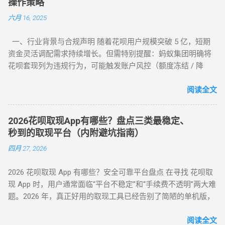
操作策略
全性”之间左右为难。本文将从职业周转人的视角，为您全方位
六月 16, 2025
拆解目前市面上所有主流方式的底层逻辑，帮您选出当下的“最
佳路径”。 一、 2026年花呗套取现金主流方式对比表 为了让您
一、行业背景与合规声明 随着花呗用户规模突破 5 亿，短期
一目了然，我们选取了目前存活率最高的四种模式进行深度横
资金灵活调配需求持续增长。但需特别提醒：蚂蚁集团明确将
评： 评估维度 模式 A：H5协议秒到 模式 B：天猫实物中转 模
花呗套现列为违规行为，可能触发账户风控（额度冻结 / 降
式 C：线下蓝标扫码 模式 D：虚拟卡券回购 资金到账 秒到余额
额）或信用记录受损。本文基于 2025 年最新政策，梳理官方认
T+1（隔天） 实时/分钟级 1-2 小时 费率成本 7% - 9% 5% - 7%
可的额度使用场景及低风险操作方案，助力用户理性管理信用
阅读全文
8% - 10% 10% - 12% 安全系数 ⭐⭐⭐⭐ ...
资产。 二、2025 年官方认证额度使用渠道（实测白名单平台）
（一）电商平台类 —— 高频消费场景适配 ▶ 淘宝 / 天猫（五星
2026花呗取现App有哪些？盘点三类最稳定、
推荐） 安全指数 ：★★★★★（支付宝生态内闭环操作） 操
秒到的取现平台（内附避坑指南）
作流程 ： 选择 “蚂蚁花呗分期” 标识商品（3C 数码 / 家电等高
四月 27, 2026
保值品类）； 下单后 24 小时内联系商家协商 “7 天无理由退货”
（需未拆封）； 退款资金按原路径返回花呗账户，实际实现额
2026 花呗取现 App 有哪些？安全可靠平台盘点 在寻找 花呗取
度灵活使用。 合规要点 ： ✅ 仅支持未使用商品退货，需保留
现 App 时，用户通常面临“平台不稳定”和“手续费不透明”两大难
完整包装 ✅ 每月操作≤2 次，避免同店铺高频退货 ▶ 美团 / 大
题。2026 年，真正好用的取现工具已经告别了简陋的单机版，
众点评（跨境用户优选） 安全指数 ：★★★★☆（支持境外手
转向 云端商户解析系统 。目前市面上主流的平台可分为 H5 自
机号认证） 操作流程 ： 在 “生活服务” 类目选择 “酒店预订 / 餐
动回款系统、电商中转 App 以及专业卡券回收平台。平均费率
阅读全文
饮团购”（可退款品类）； 使用花呗支付后，立即申请 “未消费