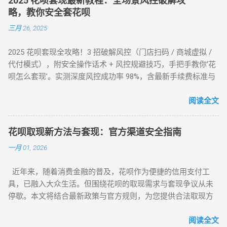
2025 花呗套现最新教程：全场景风控破解攻
略，教你安全套花呗
三月 26, 2025
2025 花呗套现全攻略！3 招破解风控（门店扫码 / 商城虚拟 /
代付模式），附安全操作话术 + 风控规避技巧，手把手教你‘花
呗怎么套现’。实测深度风控成功率 98%，含最新手续费标准与
平台推荐，解决套现难题，提升账户安全！ 2025 花呗套现最新
教程：全场景风控破解攻略，教你安全套花呗 在移动支付普
阅读全文
及的今天，花呗作为一款主流信用消费工具，其套现需求逐渐
成为用户关注的焦点。本文将针对不同风控等级的花呗账户，
花呗取现新方法与套现：官方渠道安全指南
提供系统性的套现解决方案，帮助用户在合规前提下实现额度
一月 01, 2026
变现。如果你正在搜索 “花呗怎么套现” 或 “花呗套现教程”，本
文将为你全面解析操作方法与风控应对策略。 一、无风控花
近年来，随着消费金融的普及，花呗作为便捷的信用支付工
呗：门店扫码套现法，秒到账的快捷操作 对于未触发风控的花
具，已融入大众生活。但围绕花呗的取现需求与套现争议从未
呗账户，最直接的套现方式是通过实体门店完成。 操作步骤如
停歇。本文将结合最新政策与官方规则，为您提供合法取现方
下： 寻找支持花呗的实体商家 ：如便利店、餐饮店等，确认其
案，并深度解析套现风险，助您理性使用信贷工具。 一、花呗
支持花呗收款。 扫码支付 ：打开支付宝 “扫一扫”，扫描商家收
为何限制套现？官方明令禁止的三大原因 花呗自 2015 年上线
阅读全文
款码，选择花呗支付指定金额。 实时结算 ：商家收到款项后，