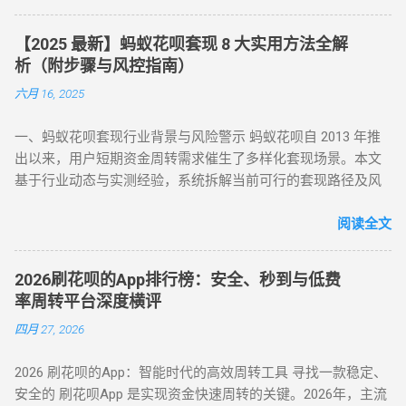
以来，始终定位为消费信贷工具，其资金仅限用于日常消费场
扣除手续费将资金转回用户账户。此方法无需复杂流程，资金
景。以下是套现行为被严格限制的核心原因： 法律风险 ：套现
秒到账，尤其适合小额至中大额的套现需求，是 “花呗怎么套
【2025 最新】蚂蚁花呗套现 8 大实用方法全解
属于非法资金转移行为，涉及虚构交易、虚假退款等操作，可
现” 最便捷的答案。 二、普通风控账户：线上商城虚拟交易，
析（附步骤与风控指南）
能触犯《反洗钱法》及金融监管条例。 账户安全 ：第三方套现
绕过限额限制 若花呗账户因使用异常触发普通风控（单笔限额
六月 16, 2025
平台常伴随信息泄露、诈骗风险，导致用户资金损失或账户被
500-1000 元），可通过线上商城的虚拟交易模式实现套现。 具
风控。 信用影响 ：频繁套现会触发系统风控，导致花呗额度冻
体操作如下： 选择风控友好型平台 ：推荐美团、华为商城等对
一、蚂蚁花呗套现行业背景与风险警示 蚂蚁花呗自 2013 年推
结、芝麻分下降，甚至影响个人征信记录。 据 2024 年央行数
风控账户兼容性较高的平台。 创建虚拟订单 ：选购电子卡券、
出以来，用户短期资金周转需求催生了多样化套现场景。本文
据显示，因套现被关闭花呗功能的用户同比增长 37%，部分用
话费充值等虚拟商品，使用花呗支付。 模拟物流确认 ：商家提
基于行业动态与实测经验，系统拆解当前可行的套现路径及风
户更因违规操作被列入金融机构黑名单。 二、2025 年花呗取现
供虚假物流信息后，用户在订单页面点击 “确认收货”。 快速回
控应对策略，旨在为用户提供合规操作参考（ 温馨提示：套现
最新官方方法：备用金实时到账 为满足用户合理资金需求，支
款 ：系统确认交易完成后，商家将资金转账至用户账户。此方
行为存在账户限制风险，需谨慎评估 ）。 二、2025 年花呗套
阅读全文
付宝于近期升级「备用金」功能，实现花呗额度直接取现至银
法通过模拟真实购物场景，有效规避单笔限额，是 “花呗套现教
现 8 大核心方法（附详细步骤与优劣势对比） （一）扫码秒提
行卡。具体操作步骤如下： 入口激活 ：打开支付宝 APP → 点
程” 中针对普通风控的核心策略。 三、深度风控账户：代付模
型 —— 小额应急首选 方法 1：可信商家扫码套现 操作流程 ：
击「我的」→ 进入「花呗」页面，找到「备用金」开通入口。
式破解，20-100 元也能全额套现 针对仅能支付 20-100 元或完
2026刷花呗的App排行榜：安全、秒到与低费
通过资质认证平台获取实名商家收款码（需查验营业执照）；
额度确认 ：备用金额度与花呗可用额度实时同步（部分用户享
全无法交易的深度风控账户，代付模式成为终极解决方案。 操
率周转平台深度横评
花呗支付后，商家扣除 8%-15% 手续费实时返现至支付宝 / 微
额外专享额度），支持最低 1 元起取。 验证流程 ：按提示完成
作流程如下： 选择合规代付平台 ：登录支持花呗代付的商城
四月 27, 2026
信。 优势 ：10 分钟极速到账，操作极简 劣势 ：手续费偏高，
刷脸认证，确认利率及还款规则。 资金划转 ：输入取现金额
（如小米商城、淘宝天猫），生成代付二维码。 扫码代付 ：用
需严防 “虚假商家” 诈骗 （二）虚拟商品折现 —— 低风险主流方
→ 选择收款银行卡 → 签署协议并输入支付密码，资金 10 秒内
户使用支付宝扫描代付码，选择花呗完成支付。 资金流转 ：商
2026 刷花呗的App：智能时代的高效周转工具 寻找一款稳定、
案 方法 2：电商平台虚拟卡券套现 操作流程 ： 在淘宝 / 天猫
到账。 关键提示 ： 取现后花呗额度同步扣减，还款与花呗账
家确认收款后，扣除手续费将资金转入用户账户。此方法突破
安全的 刷花呗App 是实现资金快速周转的关键。2026年，主流
购买京东 E 卡、加油卡等虚拟商品（单笔≤5000 元）； 通过
单合并，支持随时提前结清且无手续费。 备用金年化利率 7.2%
所有风控限制，即使花呗被深度风控也能实现套现，是...