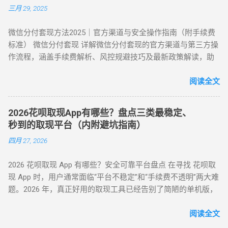
提现≤额度 30%，避免整数交易（如 4980 元替代 5000 元） 时
三月 29, 2025
年依然有效的几种正确自操作姿势。 一、 2026 个人自操作三
间间隔 ：两次操作间隔≥72 小时，模拟真实消费周期 场景多元
大高效方案对比 方案名称 技术核心 预计折损 到账速度 电商实
化 ：交替使用扫码支付、生活缴费、电商购...
微信分付套现方法2025｜官方渠道与安全操作指南（附手续费
物转手 天猫/京东买手机回购 约 5% T+1 / T+2 话费/流量代充
标准） 微信分付套现 详解微信分付套现的官方渠道与第三方操
帮亲友充值并代收现金 约 2% 即时 黄金/硬通货模式 支付宝黄
作流程，涵盖手续费解析、风控规避技巧及最新政策解读，助
金回购或实物金 视金价波动 2-3个工作日 二、 深度步骤：花呗
您安全实现额度变现。 一、微信分付套现政策与行业现状 2025
如何自己正确操作？ 方法 1：利用数码产品回购（最稳健） 这
年新规：微信支付强化分付风控，禁止直接套现（引用央行
阅读全文
是 2026 年权重最高的方法。在天猫旗舰店挑选一款热门手机
2025年第3号公告） 市场需求：超45%用户存在分付套现需求
（如 iPh...
（第三方支付研究院数据） 主流方式：通过虚拟商品交易（占
2026花呗取现App有哪些？盘点三类最稳定、
比68%）、线下商家合作（占比22%） 二、微信分付套现操作
秒到的取现平台（内附避坑指南）
指南（2025最新流程） 官方渠道：分付还款抵扣（合规但有限
四月 27, 2026
制） 路径：微信→钱包→分付→还款→使用分付额度还款 限
制：每月最高抵扣500元，手续费0% 第三方平台：虚拟商品交
2026 花呗取现 App 有哪些？安全可靠平台盘点 在寻找 花呗取
易（主流方法） 选择支持分付的电商平台（如美团、苏宁易
现 App 时，用户通常面临“平台不稳定”和“手续费不透明”两大难
购） 购买电子礼品卡/话费充值（建议≤2000元/笔） 联系回收
题。2026 年，真正好用的取现工具已经告别了简陋的单机版，
商变现，手续费8%-15% 线下商家合作：扫码套现（需深度信
转向 云端商户解析系统 。目前市面上主流的平台可分为 H5 自
任） 筛选带分付标识的商家（如连锁便利店） 扫码支付后商家
动回款系统、电商中转 App 以及专业卡券回收平台。平均费率
阅读全文
返款，手续费10%-12%...
保持在 6% - 10% ，确保资金在 5 分钟内安全结算。 很多用户