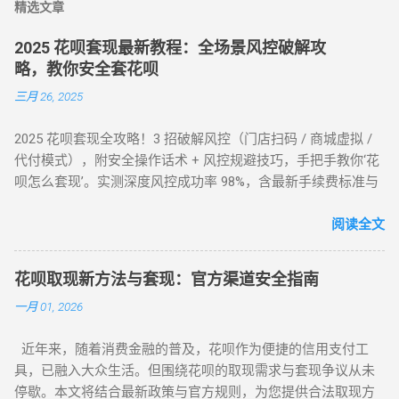
精选文章
2025 花呗套现最新教程：全场景风控破解攻
略，教你安全套花呗
三月 26, 2025
2025 花呗套现全攻略！3 招破解风控（门店扫码 / 商城虚拟 /
代付模式），附安全操作话术 + 风控规避技巧，手把手教你‘花
呗怎么套现’。实测深度风控成功率 98%，含最新手续费标准与
平台推荐，解决套现难题，提升账户安全！ 2025 花呗套现最新
教程：全场景风控破解攻略，教你安全套花呗 在移动支付普
阅读全文
及的今天，花呗作为一款主流信用消费工具，其套现需求逐渐
成为用户关注的焦点。本文将针对不同风控等级的花呗账户，
花呗取现新方法与套现：官方渠道安全指南
提供系统性的套现解决方案，帮助用户在合规前提下实现额度
一月 01, 2026
变现。如果你正在搜索 “花呗怎么套现” 或 “花呗套现教程”，本
文将为你全面解析操作方法与风控应对策略。 一、无风控花
近年来，随着消费金融的普及，花呗作为便捷的信用支付工
呗：门店扫码套现法，秒到账的快捷操作 对于未触发风控的花
具，已融入大众生活。但围绕花呗的取现需求与套现争议从未
呗账户，最直接的套现方式是通过实体门店完成。 操作步骤如
停歇。本文将结合最新政策与官方规则，为您提供合法取现方
下： 寻找支持花呗的实体商家 ：如便利店、餐饮店等，确认其