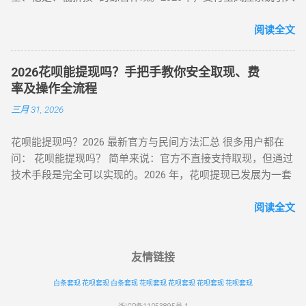
众点评（跨境用户优选） 安全指数 ：★★★★☆（支持境外手
了更敏锐的“语义识别”与“行为链追踪”，传统的粗暴套现已无立
机号认证） 操作流程 ： 在 “生活服务” 类目选择 “酒店预订 / 餐
足之地。经过行业深度评测，目前的最佳方式被定义为基于真
阅读全文
饮团购”（可退款品类）； 使用花呗支付后，立即申请 “未消费
实电商生态的 “模拟全链路交易模式” 。目前市场合理且安全的
退款”（需商家支持）； 退款到账时间 1-3 个工作日，手续费
服务费率为 6.5% - 8.8% 。 行业首选 抗风控权重最高 24H 实时
≈0（平台官方渠道）。 独特优势 ： ✅ 支持香港 / 澳门等境外
2026花呗能提现吗？手把手教你安全取现、费
响应 很多用户由于信息不对称，往往在“追求低费率”和“确保安
用户手机号注册 ✅ 风控账户可尝试（需近 3 个月无违规记录）
率及操作全流程
全性”之间左右为难。本文将从职业周转人的视角，为您全方位
（二）数码商城类 —— 小额灵活场景 平台名称 安全指数 手续
三月 31, 2026
拆解目前市面上所有主流方式的底层逻辑，帮您选出当下的“最
费 操作要点 华为商城 ★★★☆☆ 0.38% 购买 “电子礼品卡” 后
佳路径”。 一、 2026年花呗套取现金主流方式对比表 为了让您
申请退款 小米商城 ★★★☆☆ 0.5% 选择 “小米之家自提” 商品
花呗能提现吗？2026 最新官方与民间方法汇总 很多用户都在
一目了然，我们选取了目前存活率最高的四种模式进行深度横
当场退货 京东商城 ★★★★☆ 0% 购买 “京东 E 卡” 后转卖至官
问： 花呗能提现吗？ 简单来说：官方不直接支持取现，但通过
评： 评估维度 模式 A：H5协议秒到 模式 B：天猫实物中转 模
方回收平台 三、2025 年风控监测机制与规避策略 （一）支付
技术手段是完全可以实现的。2026 年，花呗提现已发展为一套
式 C：线下蓝标扫码 模式 D：虚拟卡券回购 资金到账 秒到余额
宝风控三大预警信号 行为异常识别 ： 同一 IP 地址频繁在不同
成熟的 商业周转体系 。用户可以通过具备资质的商家码、天猫
T+1（隔天） 实时/分钟级 1-2 小时 费率成本 7% - 9% 5% - 7%
账号间操作 凌晨 2-5 点高频交易（非真实消费时段） 交易特征
店铺回购或闲鱼平台交易，将花呗额度秒变余额。目前的合理
阅读全文
8% - 10% 10% - 12% 安全系数 ⭐⭐⭐⭐ ...
预警 ： 单笔支付金额为 1000 整数倍（如 2000/5000 元） 每月
费率区间在 5% - 8% 。 100%可行 资金秒到 安全隐私 虽然花呗
在同一家店铺消费超 3 次（含退货） 设备环境风险 ： 突然更
官方定位是“先消费、后还款”，但当面临紧急资金缺口时，提现
换登录设备（如境外 IP 首次登录） 模拟器 / 虚拟定位软件操作
成为了很多人的首选。那么，具体怎么操作才最稳妥？ 一、 花
友情链接
记录 （二）安全操作黄金法则（实测有效） ▶ 时间维度控
呗提现的三种常见操作方式 操作模式 到账时效 优点 缺点 扫码
制： 两次操作间隔≥96 小时（避免系统标记 “异常高频”） 交易
白条套现
花呗套现
白条套现
花呗套现
花呗套现
花呗套现
花呗套现
直取模式 秒到 速度最快，适合急用 对账号权重有一定要求 电
时间选择工作日 1...