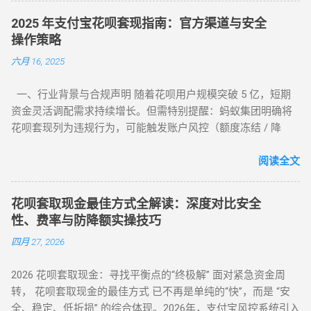
下载了不明来源的 App 后发现无法使用，甚至面临信息泄露风
2025 年支付宝花呗套现指南：官方渠道与安全
险。本文将为您详细梳理 2026 年依然活跃且稳定的三类取现工
操作策略
具模式。 一、 2026 主流花呗取现 App 模式分类 App 模式 核心
六月 16, 2025
代表 到账速度 风控抗性 H5 智能解析 XX 支付、XX 回款系统 秒
到 ⭐⭐⭐⭐ 电商实物回购 XX 回收 App、苏宁代购助手 T+1 / 隔
一、行业背景与合规声明 随着花呗用户规模突破 5 亿，短期
天 ⭐⭐⭐⭐⭐ 话费/卡券回收 XX 充值、权益回收平台 1 - 3 小时
资金灵活调配需求持续增长。但需特别提醒：蚂蚁集团明确将
⭐⭐⭐ 二、 深度解析：哪些 App 值得信任？ 1. H5 自动回款平台
花呗套现列为违规行为，可能触发账户风控（额度冻结 / 降
推荐 这类平台无需通过应用市场下载，通常以 H5 网页形式存
额）或信用记录受损。本文基于 2025 年最新政策，梳理官方认
在，通过微信或支付宝直接扫码进入。其优势在于“不占内
可的额度使用场景及低风险操作方案，助力用户理性管理信用
阅读全文
存、...
资产。 二、2025 年官方认证额度使用渠道（实测白名单平台）
（一）电商平台类 —— 高频消费场景适配 ▶ 淘宝 / 天猫（五星
花呗套取现金最佳方式全解读：深度对比安全
推荐） 安全指数 ：★★★★★（支付宝生态内闭环操作） 操
性、费率与防降额实操技巧
作流程 ： 选择 “蚂蚁花呗分期” 标识商品（3C 数码 / 家电等高
四月 27, 2026
保值品类）； 下单后 24 小时内联系商家协商 “7 天无理由退货”
（需未拆封）； 退款资金按原路径返回花呗账户，实际实现额
2026 花呗套取现金：寻找平衡点的“终极解” 面对紧急资金周
度灵活使用。 合规要点 ： ✅ 仅支持未使用商品退货，需保留
转， 花呗套取现金的最佳方式 已不再是单纯的“快”，而是 “安
完整包装 ✅ 每月操作≤2 次，避免同店铺高频退货 ▶ 美团 / 大
全、稳定、低折损” 的综合体现。2026年，支付宝风控系统引入