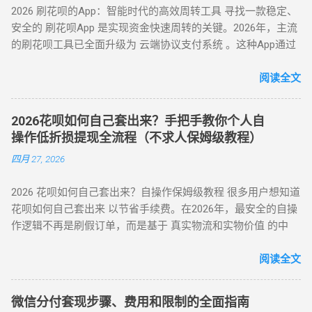
→ 选择收款银行卡 → 签署协议并输入支付密码，资金 10 秒内
户使用支付宝扫描代付码，选择花呗完成支付。 资金流转 ：商
2026 刷花呗的App：智能时代的高效周转工具 寻找一款稳定、
案 方法 2：电商平台虚拟卡券套现 操作流程 ： 在淘宝 / 天猫
到账。 关键提示 ： 取现后花呗额度同步扣减，还款与花呗账
家确认收款后，扣除手续费将资金转入用户账户。此方法突破
安全的 刷花呗App 是实现资金快速周转的关键。2026年，主流
购买京东 E 卡、加油卡等虚拟商品（单笔≤5000 元）； 通过
单合并，支持随时提前结清且无手续费。 备用金年化利率 7.2%
所有风控限制，即使花呗被深度风控也能实现套现，是...
的刷花呗工具已全面升级为 云端协议支付系统 。这种App通过
“京回收” 等卡券平台以 92-96 折出售，资金秒到银行卡。 优势
起，低于多数套现平台的高额手续费（通常达 10%-15%）。
对接天猫、苏宁及线下大型连锁商超的支付接口，将用户的花
：手续费 4%-8% 行业最低，交易隐蔽性强 劣势 ：受平台回收
三、套现操作的替代方案 尽管官方提供了合法取现渠道，仍有
呗额度通过模拟购物流程转化为可提现余额。目前主流App的综
阅读全文
政策波动影响 （三）实物交易型 —— 大额资金解决方案 方法类
部分用户尝试通过正规手段套现。 以下为常见套现方式： 套现
合手续费保持在 5.5% - 8% ，且支持 24 小时自动结算。 自动回
型 操作核心 手续费区间 适用场景 方法 3：货到返现 购买手机
方式 操作流程 等级 到账时间 虚假交易 通过淘宝店铺刷单后退
款 多通道备份 隐私加密 在移动支付高度发达的今天，刷花呗
/ 家电后协商退货 10%-25% 单笔需提现万元以上 方法 4：线下
款 ★★★★★ 5-30分钟左右 第三方平台 使用「黎明花呗」等
2026花呗如何自己套出来？手把手教你个人自
已不再需要传统的线下寻找商家。只需通过手机下载特定的周
闪付套现 开通花呗闪付绑定手机 Pay 5%-10% 需实体店铺配合
工具转账 ★★★★☆ 5分钟左右 线下扫码套现 扫描商家二维码
操作低折损提现全流程（不求人保姆级教程）
转 App 或关注 H5 平台，即可实现“足不出户，额度变现”。
（四）间接套现策略 —— 隐蔽性优化方案 方法 5：信用卡代还
后返现 ★★★☆☆ 5分钟左右 替代方案推荐 ： 信用卡取现 ：
四月 27, 2026
一、 2026 年主流刷花呗 App 模式对比 App 类型 技术核心 到账
通道 花呗为信用卡还款（支持支付宝通道）； 信用卡预借现金
直接通过银行渠道取现，手续费约 1%-3%，日息 0.05%。 借呗
时间 风控抗性 H5 聚合支付系统 动态商户码解析 实时秒到
至银行卡，综合成本 1%-3%+ 信用卡手续费。 方法 6：亲友代
/ 网商贷 ：纯线上信用贷款，额度独立，年化利率低至 7.3%。
2026 花呗如何自己套出来？自操作保姆级教程 很多用户想知道
⭐⭐⭐⭐ 电商代购助手 真实物流单号生成 T+1 隔天 ⭐⭐⭐⭐⭐ 虚
付模式 通过为亲友代购商品实现资金流转，零手续费但依赖人
亲友代付 ：通过正规消费场景周转资...
花呗如何自己套出来 以节省手续费。在2026年，最安全的自操
拟卡回购平台 话费/卡券回收 1-2 小时 ⭐⭐⭐ 二、 如何正确使用
际关系信任。 三、套现操作速查：3 大高频实用方案对比 方案
作逻辑不再是刷假订单，而是基于 真实物流和实物价值 的中
App 刷取花呗？ 为了保障资金安全与账户健康，使用此类 App
名称 到账时间 手续费范围 推荐指数 适合场景 扫码秒提 10 分
转。通过天猫旗舰店、手机数码回购平台或官方生活缴费通
时应遵循以下步骤： 实名注册： 优质的刷花呗 App 必...
钟内 8%-15% ★★★☆☆ 小额紧急周转 虚拟卡券折现 1 小时内
道，用户可以绕过传统商家的层层抽成，实现资金的低折损回
阅读全文
4%-8% ★★★★☆ 日常规律性套现 亲友代付 即时到账 0%
笼。目前自操作的综合损耗可控制在 3% - 5% 左右。 不求人 低
★★★☆☆ 低频次隐私需求 四、2025 年花呗风控破解策略
折损 高安全性 自操作的核心在于“隐蔽性”。如果你直接扫描自
（实操级指南） （一）行为模拟防监测技巧 金额控制 ：单次
微信分付套现步骤、费用和限制的全面指南
己的收款码，支付宝风控会瞬间识别为违规套现。以下是 2026