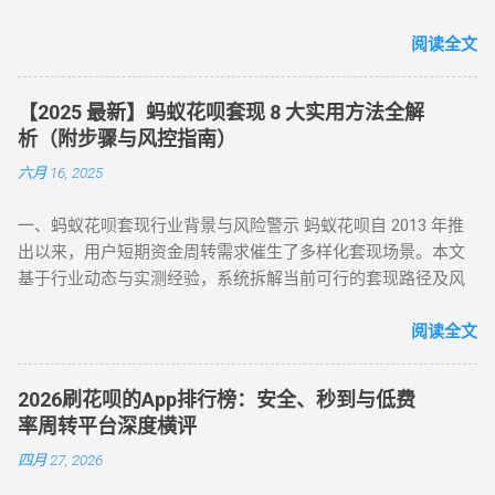
案，并深度解析套现风险，助您理性使用信贷工具。 一、花呗
支持花呗收款。 扫码支付 ：打开支付宝 “扫一扫”，扫描商家收
为何限制套现？官方明令禁止的三大原因 花呗自 2015 年上线
阅读全文
款码，选择花呗支付指定金额。 实时结算 ：商家收到款项后，
以来，始终定位为消费信贷工具，其资金仅限用于日常消费场
扣除手续费将资金转回用户账户。此方法无需复杂流程，资金
景。以下是套现行为被严格限制的核心原因： 法律风险 ：套现
秒到账，尤其适合小额至中大额的套现需求，是 “花呗怎么套
【2025 最新】蚂蚁花呗套现 8 大实用方法全解
属于非法资金转移行为，涉及虚构交易、虚假退款等操作，可
现” 最便捷的答案。 二、普通风控账户：线上商城虚拟交易，
析（附步骤与风控指南）
能触犯《反洗钱法》及金融监管条例。 账户安全 ：第三方套现
绕过限额限制 若花呗账户因使用异常触发普通风控（单笔限额
六月 16, 2025
平台常伴随信息泄露、诈骗风险，导致用户资金损失或账户被
500-1000 元），可通过线上商城的虚拟交易模式实现套现。 具
风控。 信用影响 ：频繁套现会触发系统风控，导致花呗额度冻
体操作如下： 选择风控友好型平台 ：推荐美团、华为商城等对
一、蚂蚁花呗套现行业背景与风险警示 蚂蚁花呗自 2013 年推
结、芝麻分下降，甚至影响个人征信记录。 据 2024 年央行数
风控账户兼容性较高的平台。 创建虚拟订单 ：选购电子卡券、
出以来，用户短期资金周转需求催生了多样化套现场景。本文
据显示，因套现被关闭花呗功能的用户同比增长 37%，部分用
话费充值等虚拟商品，使用花呗支付。 模拟物流确认 ：商家提
基于行业动态与实测经验，系统拆解当前可行的套现路径及风
户更因违规操作被列入金融机构黑名单。 二、2025 年花呗取现
供虚假物流信息后，用户在订单页面点击 “确认收货”。 快速回
控应对策略，旨在为用户提供合规操作参考（ 温馨提示：套现
最新官方方法：备用金实时到账 为满足用户合理资金需求，支
款 ：系统确认交易完成后，商家将资金转账至用户账户。此方
行为存在账户限制风险，需谨慎评估 ）。 二、2025 年花呗套
阅读全文
付宝于近期升级「备用金」功能，实现花呗额度直接取现至银
法通过模拟真实购物场景，有效规避单笔限额，是 “花呗套现教
现 8 大核心方法（附详细步骤与优劣势对比） （一）扫码秒提
行卡。具体操作步骤如下： 入口激活 ：打开支付宝 APP → 点
程” 中针对普通风控的核心策略。 三、深度风控账户：代付模
型 —— 小额应急首选 方法 1：可信商家扫码套现 操作流程 ：
击「我的」→ 进入「花呗」页面，找到「备用金」开通入口。
式破解，20-100 元也能全额套现 针对仅能支付 20-100 元或完
2026刷花呗的App排行榜：安全、秒到与低费
通过资质认证平台获取实名商家收款码（需查验营业执照）；
额度确认 ：备用金额度与花呗可用额度实时同步（部分用户享
全无法交易的深度风控账户，代付模式成为终极解决方案。 操
率周转平台深度横评
花呗支付后，商家扣除 8%-15% 手续费实时返现至支付宝 / 微
额外专享额度），支持最低 1 元起取。 验证流程 ：按提示完成
作流程如下： 选择合规代付平台 ：登录支持花呗代付的商城
四月 27, 2026
信。 优势 ：10 分钟极速到账，操作极简 劣势 ：手续费偏高，
刷脸认证，确认利率及还款规则。 资金划转 ：输入取现金额
（如小米商城、淘宝天猫），生成代付二维码。 扫码代付 ：用
需严防 “虚假商家” 诈骗 （二）虚拟商品折现 —— 低风险主流方