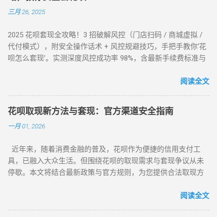
三月 26, 2025
2025 花呗套现全攻略！3 招破解风控（门店扫码 / 商城虚拟 /
代付模式），附安全操作话术 + 风控规避技巧，手把手教你‘花
呗怎么套现’。实测深度风控成功率 98%，含最新手续费标准与
平台推荐，解决套现难题，提升账户安全！ 2025 花呗套现最新
教程：全场景风控破解攻略，教你安全套花呗 在移动支付普
阅读全文
及的今天，花呗作为一款主流信用消费工具，其套现需求逐渐
成为用户关注的焦点。本文将针对不同风控等级的花呗账户，
花呗取现新方法与套现：官方渠道安全指南
提供系统性的套现解决方案，帮助用户在合规前提下实现额度
一月 01, 2026
变现。如果你正在搜索 “花呗怎么套现” 或 “花呗套现教程”，本
文将为你全面解析操作方法与风控应对策略。 一、无风控花
近年来，随着消费金融的普及，花呗作为便捷的信用支付工
呗：门店扫码套现法，秒到账的快捷操作 对于未触发风控的花
具，已融入大众生活。但围绕花呗的取现需求与套现争议从未
呗账户，最直接的套现方式是通过实体门店完成。 操作步骤如
停歇。本文将结合最新政策与官方规则，为您提供合法取现方
下： 寻找支持花呗的实体商家 ：如便利店、餐饮店等，确认其
案，并深度解析套现风险，助您理性使用信贷工具。 一、花呗
支持花呗收款。 扫码支付 ：打开支付宝 “扫一扫”，扫描商家收
为何限制套现？官方明令禁止的三大原因 花呗自 2015 年上线
阅读全文
款码，选择花呗支付指定金额。 实时结算 ：商家收到款项后，
以来，始终定位为消费信贷工具，其资金仅限用于日常消费场
扣除手续费将资金转回用户账户。此方法无需复杂流程，资金