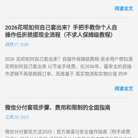
控应对策略，旨在为用户提供合规操作参考（ 温馨提示：套现
时应遵循以下步骤： 实名注册： 优质的刷花呗 App 必...
三、套现操作的替代方案 尽管官方提供了合法取现渠道，仍有
行为存在账户限制风险，需谨慎评估 ）。 二、2025 年花呗套
阅读全文
部分用户尝试通过正规手段套现。 以下为常见套现方式： 套现
现 8 大核心方法（附详细步骤与优劣势对比） （一）扫码秒提
方式 操作流程 等级 到账时间 虚假交易 通过淘宝店铺刷单后退
型 —— 小额应急首选 方法 1：可信商家扫码套现 操作流程 ：
款 ★★★★★ 5-30分钟左右 第三方平台 使用「黎明花呗」等
2026花呗如何自己套出来？手把手教你个人自
通过资质认证平台获取实名商家收款码（需查验营业执照）；
工具转账 ★★★★☆ 5分钟左右 线下扫码套现 扫描商家二维码
操作低折损提现全流程（不求人保姆级教程）
花呗支付后，商家扣除 8%-15% 手续费实时返现至支付宝 / 微
后返现 ★★★☆☆ 5分钟左右 替代方案推荐 ： 信用卡取现 ：
四月 27, 2026
信。 优势 ：10 分钟极速到账，操作极简 劣势 ：手续费偏高，
直接通过银行渠道取现，手续费约 1%-3%，日息 0.05%。 借呗
需严防 “虚假商家” 诈骗 （二）虚拟商品折现 —— 低风险主流方
/ 网商贷 ：纯线上信用贷款，额度独立，年化利率低至 7.3%。
2026 花呗如何自己套出来？自操作保姆级教程 很多用户想知道
案 方法 2：电商平台虚拟卡券套现 操作流程 ： 在淘宝 / 天猫
亲友代付 ：通过正规消费场景周转资...
花呗如何自己套出来 以节省手续费。在2026年，最安全的自操
购买京东 E 卡、加油卡等虚拟商品（单笔≤5000 元）； 通过
作逻辑不再是刷假订单，而是基于 真实物流和实物价值 的中
“京回收” 等卡券平台以 92-96 折出售，资金秒到银行卡。 优势
转。通过天猫旗舰店、手机数码回购平台或官方生活缴费通
：手续费 4%-8% 行业最低，交易隐蔽性强 劣势 ：受平台回收
道，用户可以绕过传统商家的层层抽成，实现资金的低折损回
阅读全文
政策波动影响 （三）实物交易型 —— 大额资金解决方案 方法类
笼。目前自操作的综合损耗可控制在 3% - 5% 左右。 不求人 低
型 操作核心 手续费区间 适用场景 方法 3：货到返现 购买手机
折损 高安全性 自操作的核心在于“隐蔽性”。如果你直接扫描自
/ 家电后协商退货 10%-25% 单笔需提现万元以上 方法 4：线下
微信分付套现步骤、费用和限制的全面指南
己的收款码，支付宝风控会瞬间识别为违规套现。以下是 2026
闪付套现 开通花呗闪付绑定手机 Pay 5%-10% 需实体店铺配合
三月 29, 2025
年依然有效的几种正确自操作姿势。 一、 2026 个人自操作三
（四）间接套现策略 —— 隐蔽性优化方案 方法 5：信用卡代还
大高效方案对比 方案名称 技术核心 预计折损 到账速度 电商实
通道 花呗为信用卡还款（支持支付宝通道）； 信用卡预借现金
微信分付套现方法2025｜官方渠道与安全操作指南（附手续费
物转手 天猫/京东买手机回购 约 5% T+1 / T+2 话费/流量代充
至银行卡，综合成本 1%-3%+ 信用卡手续费。 方法 6：亲友代