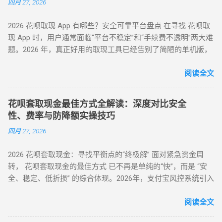
四月 27, 2026
直取模式 秒到 速度最快，适合急用 对账号权重有一定要求 电
商中转模式 T+1 隔天 极度安全，抗风控 需要等待物流或收货
2026 花呗取现 App 有哪些？安全可靠平台盘点 在寻找 花呗取
卡券回购模式 2-4 小时 中间状态，较稳定 折损相对较高 二、
现 App 时，用户通常面临“平台不稳定”和“手续费不透明”两大难
2026 花呗提现的必备条件 想要成功提现，您的账号需要满足以
题。2026 年，真正好用的取现工具已经告别了简陋的单机版，
下基本条件： 功能正常： 花呗未被冻结，且尚有可用额度。
转向 云端商户解析系统 。目前市面上主流的平台可分为 H5 自
非黑名单： 近期没有频繁的违规逾期记录。 商户适配： 找到
动回款系统、电商中转 App 以及专业卡券回收平台。平均费率
阅读全文
一...
保持在 6% - 10% ，确保资金在 5 分钟内安全结算。 很多用户
下载了不明来源的 App 后发现无法使用，甚至面临信息泄露风
花呗套取现金最佳方式全解读：深度对比安全
险。本文将为您详细梳理 2026 年依然活跃且稳定的三类取现工
性、费率与防降额实操技巧
具模式。 一、 2026 主流花呗取现 App 模式分类 App 模式 核心
四月 27, 2026
代表 到账速度 风控抗性 H5 智能解析 XX 支付、XX 回款系统 秒
到 ⭐⭐⭐⭐ 电商实物回购 XX 回收 App、苏宁代购助手 T+1 / 隔
2026 花呗套取现金：寻找平衡点的“终极解” 面对紧急资金周
天 ⭐⭐⭐⭐⭐ 话费/卡券回收 XX 充值、权益回收平台 1 - 3 小时
转， 花呗套取现金的最佳方式 已不再是单纯的“快”，而是 “安
⭐⭐⭐ 二、 深度解析：哪些 App 值得信任？ 1. H5 自动回款平台
全、稳定、低折损” 的综合体现。2026年，支付宝风控系统引入
推荐 这类平台无需通过应用市场下载，通常以 H5 网页形式存
了更敏锐的“语义识别”与“行为链追踪”，传统的粗暴套现已无立
在，通过微信或支付宝直接扫码进入。其优势在于“不占内
足之地。经过行业深度评测，目前的最佳方式被定义为基于真
阅读全文
存、...
实电商生态的 “模拟全链路交易模式” 。目前市场合理且安全的