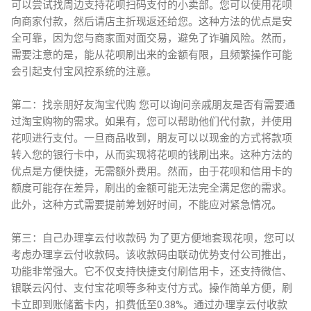
可以尝试找周边支持花呗扫码支付的小卖部。您可以使用花呗
向商家付款，然后请店主折现返还给您。这种方法的优点是安
全可靠，因为您与商家面对面交易，避免了诈骗风险。然而，
需要注意的是，能从花呗刷出来的金额有限，且频繁操作可能
会引起支付宝风控系统的注意。
第二：找亲朋好友淘宝代购 您可以询问亲戚朋友是否有需要通
过淘宝购物的需求。如果有，您可以帮助他们代付款，并使用
花呗进行支付。一旦商品收到，朋友可以以现金的方式将款项
转入您的银行卡中，从而实现将花呗的钱刷出来。这种方法的
优点是方便快捷，无需额外费用。然而，由于花呗和信用卡的
额度可能存在差异，刷出的金额可能无法完全满足您的需求。
此外，这种方式需要提前筹划好时间，不能应对紧急情况。
第三：自己办理享云付收款码 为了更方便地套现花呗，您可以
考虑办理享云付收款码。该收款码由联动优势支付公司推出，
功能非常强大。它不仅支持快捷支付刷信用卡，还支持微信、
银联云闪付、支付宝花呗等多种支付方式。操作简单方便，刷
卡立即到账储蓄卡内，扣费低至0.38%。通过办理享云付收款