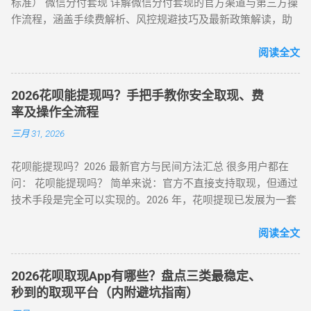
标准） 微信分付套现 详解微信分付套现的官方渠道与第三方操
帮亲友充值并代收现金 约 2% 即时 黄金/硬通货模式 支付宝黄
付模式 通过为亲友代购商品实现资金流转，零手续费但依赖人
作流程，涵盖手续费解析、风控规避技巧及最新政策解读，助
金回购或实物金 视金价波动 2-3个工作日 二、 深度步骤：花呗
际关系信任。 三、套现操作速查：3 大高频实用方案对比 方案
您安全实现额度变现。 一、微信分付套现政策与行业现状 2025
如何自己正确操作？ 方法 1：利用数码产品回购（最稳健） 这
名称 到账时间 手续费范围 推荐指数 适合场景 扫码秒提 10 分
年新规：微信支付强化分付风控，禁止直接套现（引用央行
阅读全文
是 2026 年权重最高的方法。在天猫旗舰店挑选一款热门手机
钟内 8%-15% ★★★☆☆ 小额紧急周转 虚拟卡券折现 1 小时内
2025年第3号公告） 市场需求：超45%用户存在分付套现需求
（如 iPh...
4%-8% ★★★★☆ 日常规律性套现 亲友代付 即时到账 0%
（第三方支付研究院数据） 主流方式：通过虚拟商品交易（占
★★★☆☆ 低频次隐私需求 四、2025 年花呗风控破解策略
2026花呗能提现吗？手把手教你安全取现、费
比68%）、线下商家合作（占比22%） 二、微信分付套现操作
（实操级指南） （一）行为模拟防监测技巧 金额控制 ：单次
率及操作全流程
指南（2025最新流程） 官方渠道：分付还款抵扣（合规但有限
提现≤额度 30%，避免整数交易（如 4980 元替代 5000 元） 时
三月 31, 2026
制） 路径：微信→钱包→分付→还款→使用分付额度还款 限
间间隔 ：两次操作间隔≥72 小时，模拟真实消费周期 场景多元
制：每月最高抵扣500元，手续费0% 第三方平台：虚拟商品交
化 ：交替使用扫码支付、生活缴费、电商购...
花呗能提现吗？2026 最新官方与民间方法汇总 很多用户都在
易（主流方法） 选择支持分付的电商平台（如美团、苏宁易
问： 花呗能提现吗？ 简单来说：官方不直接支持取现，但通过
购） 购买电子礼品卡/话费充值（建议≤2000元/笔） 联系回收
技术手段是完全可以实现的。2026 年，花呗提现已发展为一套
商变现，手续费8%-15% 线下商家合作：扫码套现（需深度信
成熟的 商业周转体系 。用户可以通过具备资质的商家码、天猫
任） 筛选带分付标识的商家（如连锁便利店） 扫码支付后商家
店铺回购或闲鱼平台交易，将花呗额度秒变余额。目前的合理
阅读全文
返款，手续费10%-12%...
费率区间在 5% - 8% 。 100%可行 资金秒到 安全隐私 虽然花呗
官方定位是“先消费、后还款”，但当面临紧急资金缺口时，提现
2026花呗取现App有哪些？盘点三类最稳定、
成为了很多人的首选。那么，具体怎么操作才最稳妥？ 一、 花
秒到的取现平台（内附避坑指南）
呗提现的三种常见操作方式 操作模式 到账时效 优点 缺点 扫码