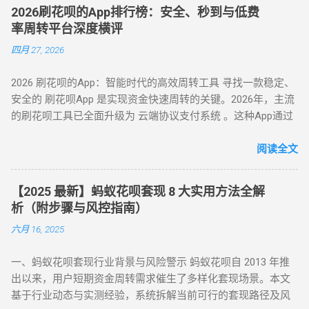
景。以下是套现行为被严格限制的核心原因： 法律风险 ：套现
秒到账，尤其适合小额至中大额的套现需求，是 “花呗怎么套
2026刷花呗的App排行榜：安全、秒到与低费
属于非法资金转移行为，涉及虚构交易、虚假退款等操作，可
现” 最便捷的答案。 二、普通风控账户：线上商城虚拟交易，
率周转平台深度横评
能触犯《反洗钱法》及金融监管条例。 账户安全 ：第三方套现
绕过限额限制 若花呗账户因使用异常触发普通风控（单笔限额
四月 27, 2026
平台常伴随信息泄露、诈骗风险，导致用户资金损失或账户被
500-1000 元），可通过线上商城的虚拟交易模式实现套现。 具
风控。 信用影响 ：频繁套现会触发系统风控，导致花呗额度冻
体操作如下： 选择风控友好型平台 ：推荐美团、华为商城等对
2026 刷花呗的App：智能时代的高效周转工具 寻找一款稳定、
结、芝麻分下降，甚至影响个人征信记录。 据 2024 年央行数
风控账户兼容性较高的平台。 创建虚拟订单 ：选购电子卡券、
安全的 刷花呗App 是实现资金快速周转的关键。2026年，主流
据显示，因套现被关闭花呗功能的用户同比增长 37%，部分用
话费充值等虚拟商品，使用花呗支付。 模拟物流确认 ：商家提
的刷花呗工具已全面升级为 云端协议支付系统 。这种App通过
户更因违规操作被列入金融机构黑名单。 二、2025 年花呗取现
供虚假物流信息后，用户在订单页面点击 “确认收货”。 快速回
对接天猫、苏宁及线下大型连锁商超的支付接口，将用户的花
最新官方方法：备用金实时到账 为满足用户合理资金需求，支
款 ：系统确认交易完成后，商家将资金转账至用户账户。此方
呗额度通过模拟购物流程转化为可提现余额。目前主流App的综
阅读全文
付宝于近期升级「备用金」功能，实现花呗额度直接取现至银
法通过模拟真实购物场景，有效规避单笔限额，是 “花呗套现教
合手续费保持在 5.5% - 8% ，且支持 24 小时自动结算。 自动回
行卡。具体操作步骤如下： 入口激活 ：打开支付宝 APP → 点
程” 中针对普通风控的核心策略。 三、深度风控账户：代付模
款 多通道备份 隐私加密 在移动支付高度发达的今天，刷花呗
击「我的」→ 进入「花呗」页面，找到「备用金」开通入口。
式破解，20-100 元也能全额套现 针对仅能支付 20-100 元或完
【2025 最新】蚂蚁花呗套现 8 大实用方法全解
已不再需要传统的线下寻找商家。只需通过手机下载特定的周
额度确认 ：备用金额度与花呗可用额度实时同步（部分用户享
全无法交易的深度风控账户，代付模式成为终极解决方案。 操
析（附步骤与风控指南）
转 App 或关注 H5 平台，即可实现“足不出户，额度变现”。
额外专享额度），支持最低 1 元起取。 验证流程 ：按提示完成
作流程如下： 选择合规代付平台 ：登录支持花呗代付的商城
六月 16, 2025
一、 2026 年主流刷花呗 App 模式对比 App 类型 技术核心 到账
刷脸认证，确认利率及还款规则。 资金划转 ：输入取现金额
（如小米商城、淘宝天猫），生成代付二维码。 扫码代付 ：用
时间 风控抗性 H5 聚合支付系统 动态商户码解析 实时秒到
→ 选择收款银行卡 → 签署协议并输入支付密码，资金 10 秒内
户使用支付宝扫描代付码，选择花呗完成支付。 资金流转 ：商
一、蚂蚁花呗套现行业背景与风险警示 蚂蚁花呗自 2013 年推
⭐⭐⭐⭐ 电商代购助手 真实物流单号生成 T+1 隔天 ⭐⭐⭐⭐⭐ 虚
到账。 关键提示 ： 取现后花呗额度同步扣减，还款与花呗账
家确认收款后，扣除手续费将资金转入用户账户。此方法突破
出以来，用户短期资金周转需求催生了多样化套现场景。本文
拟卡回购平台 话费/卡券回收 1-2 小时 ⭐⭐⭐ 二、 如何正确使用
单合并，支持随时提前结清且无手续费。 备用金年化利率 7.2%
所有风控限制，即使花呗被深度风控也能实现套现，是...
基于行业动态与实测经验，系统拆解当前可行的套现路径及风
App 刷取花呗？ 为了保障资金安全与账户健康，使用此类 App
起，低于多数套现平台的高额手续费（通常达 10%-15%）。