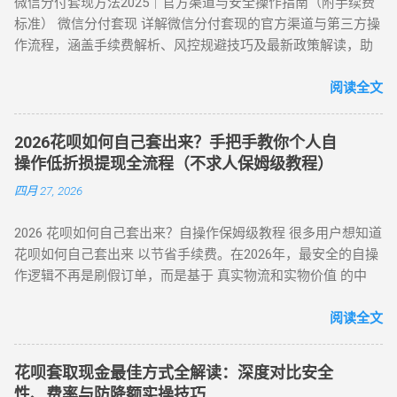
微信分付套现方法2025｜官方渠道与安全操作指南（附手续费
时间 风控抗性 H5 聚合支付系统 动态商户码解析 实时秒到
至银行卡，综合成本 1%-3%+ 信用卡手续费。 方法 6：亲友代
/ 网商贷 ：纯线上信用贷款，额度独立，年化利率低至 7.3%。
标准） 微信分付套现 详解微信分付套现的官方渠道与第三方操
⭐⭐⭐⭐ 电商代购助手 真实物流单号生成 T+1 隔天 ⭐⭐⭐⭐⭐ 虚
付模式 通过为亲友代购商品实现资金流转，零手续费但依赖人
亲友代付 ：通过正规消费场景周转资...
作流程，涵盖手续费解析、风控规避技巧及最新政策解读，助
拟卡回购平台 话费/卡券回收 1-2 小时 ⭐⭐⭐ 二、 如何正确使用
际关系信任。 三、套现操作速查：3 大高频实用方案对比 方案
您安全实现额度变现。 一、微信分付套现政策与行业现状 2025
App 刷取花呗？ 为了保障资金安全与账户健康，使用此类 App
名称 到账时间 手续费范围 推荐指数 适合场景 扫码秒提 10 分
年新规：微信支付强化分付风控，禁止直接套现（引用央行
阅读全文
时应遵循以下步骤： 实名注册： 优质的刷花呗 App 必...
钟内 8%-15% ★★★☆☆ 小额紧急周转 虚拟卡券折现 1 小时内
2025年第3号公告） 市场需求：超45%用户存在分付套现需求
4%-8% ★★★★☆ 日常规律性套现 亲友代付 即时到账 0%
（第三方支付研究院数据） 主流方式：通过虚拟商品交易（占
★★★☆☆ 低频次隐私需求 四、2025 年花呗风控破解策略
2026花呗如何自己套出来？手把手教你个人自
比68%）、线下商家合作（占比22%） 二、微信分付套现操作
（实操级指南） （一）行为模拟防监测技巧 金额控制 ：单次
操作低折损提现全流程（不求人保姆级教程）
指南（2025最新流程） 官方渠道：分付还款抵扣（合规但有限
提现≤额度 30%，避免整数交易（如 4980 元替代 5000 元） 时
四月 27, 2026
制） 路径：微信→钱包→分付→还款→使用分付额度还款 限
间间隔 ：两次操作间隔≥72 小时，模拟真实消费周期 场景多元
制：每月最高抵扣500元，手续费0% 第三方平台：虚拟商品交
化 ：交替使用扫码支付、生活缴费、电商购...
2026 花呗如何自己套出来？自操作保姆级教程 很多用户想知道
易（主流方法） 选择支持分付的电商平台（如美团、苏宁易
花呗如何自己套出来 以节省手续费。在2026年，最安全的自操
购） 购买电子礼品卡/话费充值（建议≤2000元/笔） 联系回收
作逻辑不再是刷假订单，而是基于 真实物流和实物价值 的中
商变现，手续费8%-15% 线下商家合作：扫码套现（需深度信
转。通过天猫旗舰店、手机数码回购平台或官方生活缴费通
任） 筛选带分付标识的商家（如连锁便利店） 扫码支付后商家
道，用户可以绕过传统商家的层层抽成，实现资金的低折损回
阅读全文
返款，手续费10%-12%...
笼。目前自操作的综合损耗可控制在 3% - 5% 左右。 不求人 低
折损 高安全性 自操作的核心在于“隐蔽性”。如果你直接扫描自
花呗套取现金最佳方式全解读：深度对比安全
己的收款码，支付宝风控会瞬间识别为违规套现。以下是 2026
性、费率与防降额实操技巧