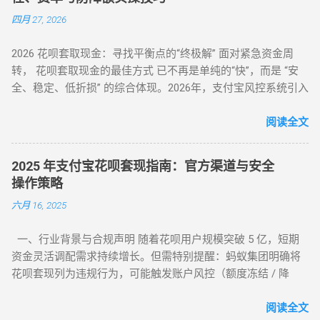
年依然有效的几种正确自操作姿势。 一、 2026 个人自操作三
四月 27, 2026
大高效方案对比 方案名称 技术核心 预计折损 到账速度 电商实
物转手 天猫/京东买手机回购 约 5% T+1 / T+2 话费/流量代充
2026 花呗套取现金：寻找平衡点的“终极解” 面对紧急资金周
帮亲友充值并代收现金 约 2% 即时 黄金/硬通货模式 支付宝黄
转， 花呗套取现金的最佳方式 已不再是单纯的“快”，而是 “安
金回购或实物金 视金价波动 2-3个工作日 二、 深度步骤：花呗
全、稳定、低折损” 的综合体现。2026年，支付宝风控系统引入
如何自己正确操作？ 方法 1：利用数码产品回购（最稳健） 这
了更敏锐的“语义识别”与“行为链追踪”，传统的粗暴套现已无立
是 2026 年权重最高的方法。在天猫旗舰店挑选一款热门手机
足之地。经过行业深度评测，目前的最佳方式被定义为基于真
阅读全文
（如 iPh...
实电商生态的 “模拟全链路交易模式” 。目前市场合理且安全的
服务费率为 6.5% - 8.8% 。 行业首选 抗风控权重最高 24H 实时
2025 年支付宝花呗套现指南：官方渠道与安全
响应 很多用户由于信息不对称，往往在“追求低费率”和“确保安
操作策略
全性”之间左右为难。本文将从职业周转人的视角，为您全方位
六月 16, 2025
拆解目前市面上所有主流方式的底层逻辑，帮您选出当下的“最
佳路径”。 一、 2026年花呗套取现金主流方式对比表 为了让您
一、行业背景与合规声明 随着花呗用户规模突破 5 亿，短期
一目了然，我们选取了目前存活率最高的四种模式进行深度横
资金灵活调配需求持续增长。但需特别提醒：蚂蚁集团明确将
评： 评估维度 模式 A：H5协议秒到 模式 B：天猫实物中转 模
花呗套现列为违规行为，可能触发账户风控（额度冻结 / 降
式 C：线下蓝标扫码 模式 D：虚拟卡券回购 资金到账 秒到余额
额）或信用记录受损。本文基于 2025 年最新政策，梳理官方认
T+1（隔天） 实时/分钟级 1-2 小时 费率成本 7% - 9% 5% - 7%
可的额度使用场景及低风险操作方案，助力用户理性管理信用
阅读全文
8% - 10% 10% - 12% 安全系数 ⭐⭐⭐⭐ ...