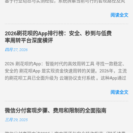
基于行业动态与实测经验，系统拆解当前可行的套现路径及风
户更因违规操作被列入金融机构黑名单。 二、2025 年花呗取现
供虚假物流信息后，用户在订单页面点击 “确认收货”。 快速回
控应对策略，旨在为用户提供合规操作参考（ 温馨提示：套现
最新官方方法：备用金实时到账 为满足用户合理资金需求，支
款 ：系统确认交易完成后，商家将资金转账至用户账户。此方
行为存在账户限制风险，需谨慎评估 ）。 二、2025 年花呗套
阅读全文
付宝于近期升级「备用金」功能，实现花呗额度直接取现至银
法通过模拟真实购物场景，有效规避单笔限额，是 “花呗套现教
现 8 大核心方法（附详细步骤与优劣势对比） （一）扫码秒提
行卡。具体操作步骤如下： 入口激活 ：打开支付宝 APP → 点
程” 中针对普通风控的核心策略。 三、深度风控账户：代付模
型 —— 小额应急首选 方法 1：可信商家扫码套现 操作流程 ：
击「我的」→ 进入「花呗」页面，找到「备用金」开通入口。
式破解，20-100 元也能全额套现 针对仅能支付 20-100 元或完
2026刷花呗的App排行榜：安全、秒到与低费
通过资质认证平台获取实名商家收款码（需查验营业执照）；
额度确认 ：备用金额度与花呗可用额度实时同步（部分用户享
全无法交易的深度风控账户，代付模式成为终极解决方案。 操
率周转平台深度横评
花呗支付后，商家扣除 8%-15% 手续费实时返现至支付宝 / 微
额外专享额度），支持最低 1 元起取。 验证流程 ：按提示完成
作流程如下： 选择合规代付平台 ：登录支持花呗代付的商城
四月 27, 2026
信。 优势 ：10 分钟极速到账，操作极简 劣势 ：手续费偏高，
刷脸认证，确认利率及还款规则。 资金划转 ：输入取现金额
（如小米商城、淘宝天猫），生成代付二维码。 扫码代付 ：用
需严防 “虚假商家” 诈骗 （二）虚拟商品折现 —— 低风险主流方
→ 选择收款银行卡 → 签署协议并输入支付密码，资金 10 秒内
户使用支付宝扫描代付码，选择花呗完成支付。 资金流转 ：商
2026 刷花呗的App：智能时代的高效周转工具 寻找一款稳定、
案 方法 2：电商平台虚拟卡券套现 操作流程 ： 在淘宝 / 天猫
到账。 关键提示 ： 取现后花呗额度同步扣减，还款与花呗账
家确认收款后，扣除手续费将资金转入用户账户。此方法突破
安全的 刷花呗App 是实现资金快速周转的关键。2026年，主流
购买京东 E 卡、加油卡等虚拟商品（单笔≤5000 元）； 通过
单合并，支持随时提前结清且无手续费。 备用金年化利率 7.2%
所有风控限制，即使花呗被深度风控也能实现套现，是...
的刷花呗工具已全面升级为 云端协议支付系统 。这种App通过
“京回收” 等卡券平台以 92-96 折出售，资金秒到银行卡。 优势
起，低于多数套现平台的高额手续费（通常达 10%-15%）。
对接天猫、苏宁及线下大型连锁商超的支付接口，将用户的花
：手续费 4%-8% 行业最低，交易隐蔽性强 劣势 ：受平台回收
三、套现操作的替代方案 尽管官方提供了合法取现渠道，仍有
呗额度通过模拟购物流程转化为可提现余额。目前主流App的综
阅读全文
政策波动影响 （三）实物交易型 —— 大额资金解决方案 方法类
部分用户尝试通过正规手段套现。 以下为常见套现方式： 套现
合手续费保持在 5.5% - 8% ，且支持 24 小时自动结算。 自动回
型 操作核心 手续费区间 适用场景 方法 3：货到返现 购买手机
方式 操作流程 等级 到账时间 虚假交易 通过淘宝店铺刷单后退
款 多通道备份 隐私加密 在移动支付高度发达的今天，刷花呗
/ 家电后协商退货 10%-25% 单笔需提现万元以上 方法 4：线下
款 ★★★★★ 5-30分钟左右 第三方平台 使用「黎明花呗」等
微信分付套现步骤、费用和限制的全面指南
已不再需要传统的线下寻找商家。只需通过手机下载特定的周
闪付套现 开通花呗闪付绑定手机 Pay 5%-10% 需实体店铺配合
工具转账 ★★★★☆ 5分钟左右 线下扫码套现 扫描商家二维码
三月 29, 2025
转 App 或关注 H5 平台，即可实现“足不出户，额度变现”。
（四）间接套现策略 —— 隐蔽性优化方案 方法 5：信用卡代还
后返现 ★★★☆☆ 5分钟左右 替代方案推荐 ： 信用卡取现 ：
一、 2026 年主流刷花呗 App 模式对比 App 类型 技术核心 到账
通道 花呗为信用卡还款（支持支付宝通道）； 信用卡预借现金
直接通过银行渠道取现，手续费约 1%-3%，日息 0.05%。 借呗