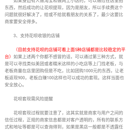
如果身边有人做淘宝和做网上小店的，可以通过在店里拍
东西，然后成功的让花呗提现，因为是朋友，所以手续费这个
问题就很好解决了，给或不给就看朋友的关系了，最少这要比
商家要安全得多。
3、支持花呗收银的店铺
（目前支持花呗的店铺可看上面5种店铺都是比较稳定的平
台）
如果上述两个你都不感冒的话，可以通过第三种方式，就
是可以寻找类似美团或者糯米这样的小吃店等上门找老板，与
老板商量在店里团购但是不吃，比如团购1000元的东西，让老
板返现900，老板白赚100这样也可以成功的套现。这样当面也
安全放心。
花呗套现需风险提醒
花呗套现过程就要注意了，这其实就是商家与用户之间的
信任过程，正规的商家信息都是对客户透明的，所有的联系方
式和地址等都是可以查询得到，如果是黑店一般都是不透露任