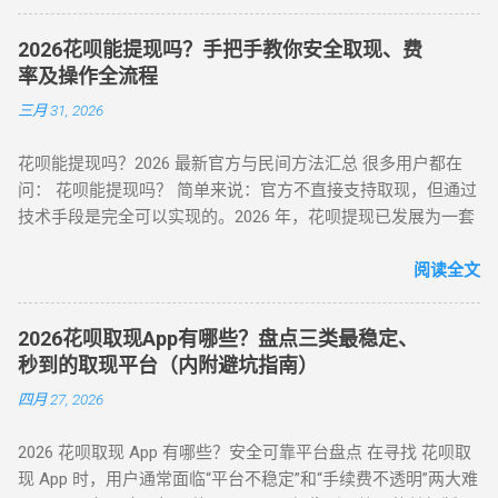
资产。 二、2025 年官方认证额度使用渠道（实测白名单平台）
（一）电商平台类 —— 高频消费场景适配 ▶ 淘宝 / 天猫（五星
2026花呗能提现吗？手把手教你安全取现、费
推荐） 安全指数 ：★★★★★（支付宝生态内闭环操作） 操
率及操作全流程
作流程 ： 选择 “蚂蚁花呗分期” 标识商品（3C 数码 / 家电等高
三月 31, 2026
保值品类）； 下单后 24 小时内联系商家协商 “7 天无理由退货”
（需未拆封）； 退款资金按原路径返回花呗账户，实际实现额
花呗能提现吗？2026 最新官方与民间方法汇总 很多用户都在
度灵活使用。 合规要点 ： ✅ 仅支持未使用商品退货，需保留
问： 花呗能提现吗？ 简单来说：官方不直接支持取现，但通过
完整包装 ✅ 每月操作≤2 次，避免同店铺高频退货 ▶ 美团 / 大
技术手段是完全可以实现的。2026 年，花呗提现已发展为一套
众点评（跨境用户优选） 安全指数 ：★★★★☆（支持境外手
成熟的 商业周转体系 。用户可以通过具备资质的商家码、天猫
机号认证） 操作流程 ： 在 “生活服务” 类目选择 “酒店预订 / 餐
店铺回购或闲鱼平台交易，将花呗额度秒变余额。目前的合理
阅读全文
饮团购”（可退款品类）； 使用花呗支付后，立即申请 “未消费
费率区间在 5% - 8% 。 100%可行 资金秒到 安全隐私 虽然花呗
退款”（需商家支持）； 退款到账时间 1-3 个工作日，手续费
官方定位是“先消费、后还款”，但当面临紧急资金缺口时，提现
≈0（平台官方渠道）。 独特优势 ： ✅ 支持香港 / 澳门等境外
2026花呗取现App有哪些？盘点三类最稳定、
成为了很多人的首选。那么，具体怎么操作才最稳妥？ 一、 花
用户手机号注册 ✅ 风控账户可尝试（需近 3 个月无违规记录）
秒到的取现平台（内附避坑指南）
呗提现的三种常见操作方式 操作模式 到账时效 优点 缺点 扫码
（二）数码商城类 —— 小额灵活场景 平台名称 安全指数 手续
四月 27, 2026
直取模式 秒到 速度最快，适合急用 对账号权重有一定要求 电
费 操作要点 华为商城 ★★★☆☆ 0.38% 购买 “电子礼品卡” 后
商中转模式 T+1 隔天 极度安全，抗风控 需要等待物流或收货
申请退款 小米商城 ★★★☆☆ 0.5% 选择 “小米之家自提” 商品
2026 花呗取现 App 有哪些？安全可靠平台盘点 在寻找 花呗取
卡券回购模式 2-4 小时 中间状态，较稳定 折损相对较高 二、
当场退货 京东商城 ★★★★☆ 0% 购买 “京东 E 卡” 后转卖至官
现 App 时，用户通常面临“平台不稳定”和“手续费不透明”两大难
2026 花呗提现的必备条件 想要成功提现，您的账号需要满足以
方回收平台 三、2025 年风控监测机制与规避策略 （一）支付