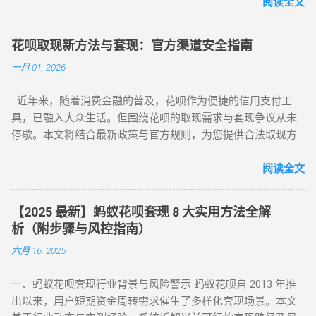
教程：全场景风控破解攻略，教你安全套花呗 在移动支付普
阅读全文
及的今天，花呗作为一款主流信用消费工具，其套现需求逐渐
成为用户关注的焦点。本文将针对不同风控等级的花呗账户，
花呗取现新方法与套现：官方渠道安全指南
提供系统性的套现解决方案，帮助用户在合规前提下实现额度
一月 01, 2026
变现。如果你正在搜索 “花呗怎么套现” 或 “花呗套现教程”，本
文将为你全面解析操作方法与风控应对策略。 一、无风控花
近年来，随着消费金融的普及，花呗作为便捷的信用支付工
呗：门店扫码套现法，秒到账的快捷操作 对于未触发风控的花
具，已融入大众生活。但围绕花呗的取现需求与套现争议从未
呗账户，最直接的套现方式是通过实体门店完成。 操作步骤如
停歇。本文将结合最新政策与官方规则，为您提供合法取现方
下： 寻找支持花呗的实体商家 ：如便利店、餐饮店等，确认其
案，并深度解析套现风险，助您理性使用信贷工具。 一、花呗
支持花呗收款。 扫码支付 ：打开支付宝 “扫一扫”，扫描商家收
为何限制套现？官方明令禁止的三大原因 花呗自 2015 年上线
阅读全文
款码，选择花呗支付指定金额。 实时结算 ：商家收到款项后，
以来，始终定位为消费信贷工具，其资金仅限用于日常消费场
扣除手续费将资金转回用户账户。此方法无需复杂流程，资金
景。以下是套现行为被严格限制的核心原因： 法律风险 ：套现
秒到账，尤其适合小额至中大额的套现需求，是 “花呗怎么套
【2025 最新】蚂蚁花呗套现 8 大实用方法全解
属于非法资金转移行为，涉及虚构交易、虚假退款等操作，可
现” 最便捷的答案。 二、普通风控账户：线上商城虚拟交易，
析（附步骤与风控指南）
能触犯《反洗钱法》及金融监管条例。 账户安全 ：第三方套现
绕过限额限制 若花呗账户因使用异常触发普通风控（单笔限额
六月 16, 2025
平台常伴随信息泄露、诈骗风险，导致用户资金损失或账户被
500-1000 元），可通过线上商城的虚拟交易模式实现套现。 具
风控。 信用影响 ：频繁套现会触发系统风控，导致花呗额度冻
体操作如下： 选择风控友好型平台 ：推荐美团、华为商城等对
一、蚂蚁花呗套现行业背景与风险警示 蚂蚁花呗自 2013 年推
结、芝麻分下降，甚至影响个人征信记录。 据 2024 年央行数
风控账户兼容性较高的平台。 创建虚拟订单 ：选购电子卡券、
出以来，用户短期资金周转需求催生了多样化套现场景。本文
据显示，因套现被关闭花呗功能的用户同比增长 37%，部分用
话费充值等虚拟商品，使用花呗支付。 模拟物流确认 ：商家提