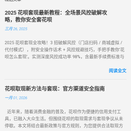
2025 花呗套现最新教程：全场景风控破解攻
略，教你安全套花呗
三月 26, 2025
2025 花呗套现全攻略！3 招破解风控（门店扫码 / 商城虚拟 /
代付模式），附安全操作话术 + 风控规避技巧，手把手教你‘花
呗怎么套现’。实测深度风控成功率 98%，含最新手续费标准与
平台推荐，解决套现难题，提升账户安全！ 2025 花呗套现最新
教程：全场景风控破解攻略，教你安全套花呗 在移动支付普
阅读全文
及的今天，花呗作为一款主流信用消费工具，其套现需求逐渐
成为用户关注的焦点。本文将针对不同风控等级的花呗账户，
花呗取现新方法与套现：官方渠道安全指南
提供系统性的套现解决方案，帮助用户在合规前提下实现额度
一月 01, 2026
变现。如果你正在搜索 “花呗怎么套现” 或 “花呗套现教程”，本
文将为你全面解析操作方法与风控应对策略。 一、无风控花
近年来，随着消费金融的普及，花呗作为便捷的信用支付工
呗：门店扫码套现法，秒到账的快捷操作 对于未触发风控的花
具，已融入大众生活。但围绕花呗的取现需求与套现争议从未
呗账户，最直接的套现方式是通过实体门店完成。 操作步骤如
停歇。本文将结合最新政策与官方规则，为您提供合法取现方
下： 寻找支持花呗的实体商家 ：如便利店、餐饮店等，确认其