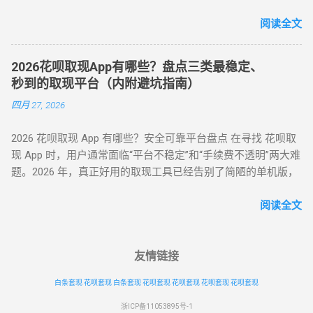
了更敏锐的“语义识别”与“行为链追踪”，传统的粗暴套现已无立
非黑名单： 近期没有频繁的违规逾期记录。 商户适配： 找到
账号间操作 凌晨 2-5 点高频交易（非真实消费时段） 交易特征
足之地。经过行业深度评测，目前的最佳方式被定义为基于真
阅读全文
一...
预警 ： 单笔支付金额为 1000 整数倍（如 2000/5000 元） 每月
实电商生态的 “模拟全链路交易模式” 。目前市场合理且安全的
在同一家店铺消费超 3 次（含退货） 设备环境风险 ： 突然更
服务费率为 6.5% - 8.8% 。 行业首选 抗风控权重最高 24H 实时
换登录设备（如境外 IP 首次登录） 模拟器 / 虚拟定位软件操作
2026花呗取现App有哪些？盘点三类最稳定、
响应 很多用户由于信息不对称，往往在“追求低费率”和“确保安
记录 （二）安全操作黄金法则（实测有效） ▶ 时间维度控
秒到的取现平台（内附避坑指南）
全性”之间左右为难。本文将从职业周转人的视角，为您全方位
制： 两次操作间隔≥96 小时（避免系统标记 “异常高频”） 交易
四月 27, 2026
拆解目前市面上所有主流方式的底层逻辑，帮您选出当下的“最
时间选择工作日 1...
佳路径”。 一、 2026年花呗套取现金主流方式对比表 为了让您
2026 花呗取现 App 有哪些？安全可靠平台盘点 在寻找 花呗取
一目了然，我们选取了目前存活率最高的四种模式进行深度横
现 App 时，用户通常面临“平台不稳定”和“手续费不透明”两大难
评： 评估维度 模式 A：H5协议秒到 模式 B：天猫实物中转 模
题。2026 年，真正好用的取现工具已经告别了简陋的单机版，
式 C：线下蓝标扫码 模式 D：虚拟卡券回购 资金到账 秒到余额
转向 云端商户解析系统 。目前市面上主流的平台可分为 H5 自
T+1（隔天） 实时/分钟级 1-2 小时 费率成本 7% - 9% 5% - 7%
动回款系统、电商中转 App 以及专业卡券回收平台。平均费率
阅读全文
8% - 10% 10% - 12% 安全系数 ⭐⭐⭐⭐ ...
保持在 6% - 10% ，确保资金在 5 分钟内安全结算。 很多用户
下载了不明来源的 App 后发现无法使用，甚至面临信息泄露风
险。本文将为您详细梳理 2026 年依然活跃且稳定的三类取现工
友情链接
具模式。 一、 2026 主流花呗取现 App 模式分类 App 模式 核心
白条套现
花呗套现
白条套现
花呗套现
花呗套现
花呗套现
花呗套现
代表 到账速度 风控抗性 H5 智能解析 XX 支付、XX 回款系统 秒
到 ⭐⭐⭐⭐ 电商实物回购 XX 回收 App、苏宁代购助手 T+1 / 隔
浙ICP备11053895号-1