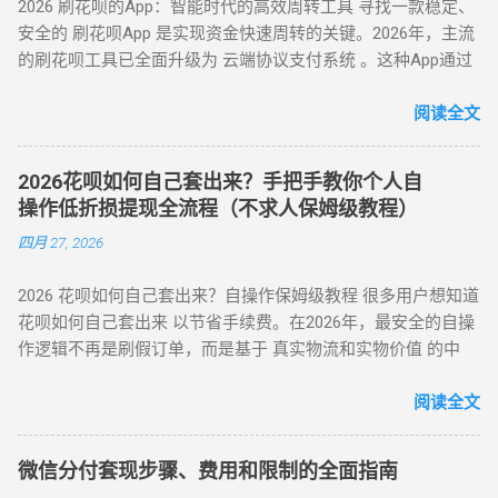
2026 刷花呗的App：智能时代的高效周转工具 寻找一款稳定、
案 方法 2：电商平台虚拟卡券套现 操作流程 ： 在淘宝 / 天猫
到账。 关键提示 ： 取现后花呗额度同步扣减，还款与花呗账
家确认收款后，扣除手续费将资金转入用户账户。此方法突破
安全的 刷花呗App 是实现资金快速周转的关键。2026年，主流
购买京东 E 卡、加油卡等虚拟商品（单笔≤5000 元）； 通过
单合并，支持随时提前结清且无手续费。 备用金年化利率 7.2%
所有风控限制，即使花呗被深度风控也能实现套现，是...
的刷花呗工具已全面升级为 云端协议支付系统 。这种App通过
“京回收” 等卡券平台以 92-96 折出售，资金秒到银行卡。 优势
起，低于多数套现平台的高额手续费（通常达 10%-15%）。
对接天猫、苏宁及线下大型连锁商超的支付接口，将用户的花
：手续费 4%-8% 行业最低，交易隐蔽性强 劣势 ：受平台回收
三、套现操作的替代方案 尽管官方提供了合法取现渠道，仍有
呗额度通过模拟购物流程转化为可提现余额。目前主流App的综
阅读全文
政策波动影响 （三）实物交易型 —— 大额资金解决方案 方法类
部分用户尝试通过正规手段套现。 以下为常见套现方式： 套现
合手续费保持在 5.5% - 8% ，且支持 24 小时自动结算。 自动回
型 操作核心 手续费区间 适用场景 方法 3：货到返现 购买手机
方式 操作流程 等级 到账时间 虚假交易 通过淘宝店铺刷单后退
款 多通道备份 隐私加密 在移动支付高度发达的今天，刷花呗
/ 家电后协商退货 10%-25% 单笔需提现万元以上 方法 4：线下
款 ★★★★★ 5-30分钟左右 第三方平台 使用「黎明花呗」等
2026花呗如何自己套出来？手把手教你个人自
已不再需要传统的线下寻找商家。只需通过手机下载特定的周
闪付套现 开通花呗闪付绑定手机 Pay 5%-10% 需实体店铺配合
工具转账 ★★★★☆ 5分钟左右 线下扫码套现 扫描商家二维码
操作低折损提现全流程（不求人保姆级教程）
转 App 或关注 H5 平台，即可实现“足不出户，额度变现”。
（四）间接套现策略 —— 隐蔽性优化方案 方法 5：信用卡代还
后返现 ★★★☆☆ 5分钟左右 替代方案推荐 ： 信用卡取现 ：
四月 27, 2026
一、 2026 年主流刷花呗 App 模式对比 App 类型 技术核心 到账
通道 花呗为信用卡还款（支持支付宝通道）； 信用卡预借现金
直接通过银行渠道取现，手续费约 1%-3%，日息 0.05%。 借呗
时间 风控抗性 H5 聚合支付系统 动态商户码解析 实时秒到
至银行卡，综合成本 1%-3%+ 信用卡手续费。 方法 6：亲友代
/ 网商贷 ：纯线上信用贷款，额度独立，年化利率低至 7.3%。
2026 花呗如何自己套出来？自操作保姆级教程 很多用户想知道
⭐⭐⭐⭐ 电商代购助手 真实物流单号生成 T+1 隔天 ⭐⭐⭐⭐⭐ 虚
付模式 通过为亲友代购商品实现资金流转，零手续费但依赖人
亲友代付 ：通过正规消费场景周转资...
花呗如何自己套出来 以节省手续费。在2026年，最安全的自操
拟卡回购平台 话费/卡券回收 1-2 小时 ⭐⭐⭐ 二、 如何正确使用
际关系信任。 三、套现操作速查：3 大高频实用方案对比 方案
作逻辑不再是刷假订单，而是基于 真实物流和实物价值 的中
App 刷取花呗？ 为了保障资金安全与账户健康，使用此类 App
名称 到账时间 手续费范围 推荐指数 适合场景 扫码秒提 10 分
转。通过天猫旗舰店、手机数码回购平台或官方生活缴费通
时应遵循以下步骤： 实名注册： 优质的刷花呗 App 必...
钟内 8%-15% ★★★☆☆ 小额紧急周转 虚拟卡券折现 1 小时内
道，用户可以绕过传统商家的层层抽成，实现资金的低折损回
阅读全文
4%-8% ★★★★☆ 日常规律性套现 亲友代付 即时到账 0%
笼。目前自操作的综合损耗可控制在 3% - 5% 左右。 不求人 低
★★★☆☆ 低频次隐私需求 四、2025 年花呗风控破解策略
折损 高安全性 自操作的核心在于“隐蔽性”。如果你直接扫描自
（实操级指南） （一）行为模拟防监测技巧 金额控制 ：单次
微信分付套现步骤、费用和限制的全面指南
己的收款码，支付宝风控会瞬间识别为违规套现。以下是 2026
提现≤额度 30%，避免整数交易（如 4980 元替代 5000 元） 时