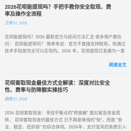
（一）电商平台类 —— 高频消费场景适配 ▶ 淘宝 / 天猫（五星
2026花呗能提现吗？手把手教你安全取现、费
推荐） 安全指数 ：★★★★★（支付宝生态内闭环操作） 操
率及操作全流程
作流程 ： 选择 “蚂蚁花呗分期” 标识商品（3C 数码 / 家电等高
三月 31, 2026
保值品类）； 下单后 24 小时内联系商家协商 “7 天无理由退货”
（需未拆封）； 退款资金按原路径返回花呗账户，实际实现额
花呗能提现吗？2026 最新官方与民间方法汇总 很多用户都在
度灵活使用。 合规要点 ： ✅ 仅支持未使用商品退货，需保留
问： 花呗能提现吗？ 简单来说：官方不直接支持取现，但通过
完整包装 ✅ 每月操作≤2 次，避免同店铺高频退货 ▶ 美团 / 大
技术手段是完全可以实现的。2026 年，花呗提现已发展为一套
众点评（跨境用户优选） 安全指数 ：★★★★☆（支持境外手
成熟的 商业周转体系 。用户可以通过具备资质的商家码、天猫
机号认证） 操作流程 ： 在 “生活服务” 类目选择 “酒店预订 / 餐
店铺回购或闲鱼平台交易，将花呗额度秒变余额。目前的合理
阅读全文
饮团购”（可退款品类）； 使用花呗支付后，立即申请 “未消费
费率区间在 5% - 8% 。 100%可行 资金秒到 安全隐私 虽然花呗
退款”（需商家支持）； 退款到账时间 1-3 个工作日，手续费
官方定位是“先消费、后还款”，但当面临紧急资金缺口时，提现
≈0（平台官方渠道）。 独特优势 ： ✅ 支持香港 / 澳门等境外
花呗套取现金最佳方式全解读：深度对比安全
成为了很多人的首选。那么，具体怎么操作才最稳妥？ 一、 花
用户手机号注册 ✅ 风控账户可尝试（需近 3 个月无违规记录）
性、费率与防降额实操技巧
呗提现的三种常见操作方式 操作模式 到账时效 优点 缺点 扫码
（二）数码商城类 —— 小额灵活场景 平台名称 安全指数 手续
四月 27, 2026
直取模式 秒到 速度最快，适合急用 对账号权重有一定要求 电
费 操作要点 华为商城 ★★★☆☆ 0.38% 购买 “电子礼品卡” 后
商中转模式 T+1 隔天 极度安全，抗风控 需要等待物流或收货
申请退款 小米商城 ★★★☆☆ 0.5% 选择 “小米之家自提” 商品
2026 花呗套取现金：寻找平衡点的“终极解” 面对紧急资金周
卡券回购模式 2-4 小时 中间状态，较稳定 折损相对较高 二、
当场退货 京东商城 ★★★★☆ 0% 购买 “京东 E 卡” 后转卖至官
转， 花呗套取现金的最佳方式 已不再是单纯的“快”，而是 “安
2026 花呗提现的必备条件 想要成功提现，您的账号需要满足以
方回收平台 三、2025 年风控监测机制与规避策略 （一）支付
全、稳定、低折损” 的综合体现。2026年，支付宝风控系统引入
下基本条件： 功能正常： 花呗未被冻结，且尚有可用额度。
宝风控三大预警信号 行为异常识别 ： 同一 IP 地址频繁在不同