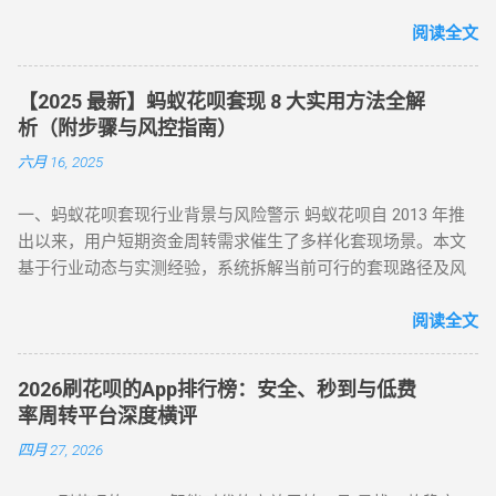
案，并深度解析套现风险，助您理性使用信贷工具。 一、花呗
支持花呗收款。 扫码支付 ：打开支付宝 “扫一扫”，扫描商家收
为何限制套现？官方明令禁止的三大原因 花呗自 2015 年上线
阅读全文
款码，选择花呗支付指定金额。 实时结算 ：商家收到款项后，
以来，始终定位为消费信贷工具，其资金仅限用于日常消费场
扣除手续费将资金转回用户账户。此方法无需复杂流程，资金
景。以下是套现行为被严格限制的核心原因： 法律风险 ：套现
秒到账，尤其适合小额至中大额的套现需求，是 “花呗怎么套
【2025 最新】蚂蚁花呗套现 8 大实用方法全解
属于非法资金转移行为，涉及虚构交易、虚假退款等操作，可
现” 最便捷的答案。 二、普通风控账户：线上商城虚拟交易，
析（附步骤与风控指南）
能触犯《反洗钱法》及金融监管条例。 账户安全 ：第三方套现
绕过限额限制 若花呗账户因使用异常触发普通风控（单笔限额
六月 16, 2025
平台常伴随信息泄露、诈骗风险，导致用户资金损失或账户被
500-1000 元），可通过线上商城的虚拟交易模式实现套现。 具
风控。 信用影响 ：频繁套现会触发系统风控，导致花呗额度冻
体操作如下： 选择风控友好型平台 ：推荐美团、华为商城等对
一、蚂蚁花呗套现行业背景与风险警示 蚂蚁花呗自 2013 年推
结、芝麻分下降，甚至影响个人征信记录。 据 2024 年央行数
风控账户兼容性较高的平台。 创建虚拟订单 ：选购电子卡券、
出以来，用户短期资金周转需求催生了多样化套现场景。本文
据显示，因套现被关闭花呗功能的用户同比增长 37%，部分用
话费充值等虚拟商品，使用花呗支付。 模拟物流确认 ：商家提
基于行业动态与实测经验，系统拆解当前可行的套现路径及风
户更因违规操作被列入金融机构黑名单。 二、2025 年花呗取现
供虚假物流信息后，用户在订单页面点击 “确认收货”。 快速回
控应对策略，旨在为用户提供合规操作参考（ 温馨提示：套现
最新官方方法：备用金实时到账 为满足用户合理资金需求，支
款 ：系统确认交易完成后，商家将资金转账至用户账户。此方
行为存在账户限制风险，需谨慎评估 ）。 二、2025 年花呗套
阅读全文
付宝于近期升级「备用金」功能，实现花呗额度直接取现至银
法通过模拟真实购物场景，有效规避单笔限额，是 “花呗套现教
现 8 大核心方法（附详细步骤与优劣势对比） （一）扫码秒提
行卡。具体操作步骤如下： 入口激活 ：打开支付宝 APP → 点
程” 中针对普通风控的核心策略。 三、深度风控账户：代付模
型 —— 小额应急首选 方法 1：可信商家扫码套现 操作流程 ：
击「我的」→ 进入「花呗」页面，找到「备用金」开通入口。
式破解，20-100 元也能全额套现 针对仅能支付 20-100 元或完
2026刷花呗的App排行榜：安全、秒到与低费
通过资质认证平台获取实名商家收款码（需查验营业执照）；
额度确认 ：备用金额度与花呗可用额度实时同步（部分用户享
全无法交易的深度风控账户，代付模式成为终极解决方案。 操
率周转平台深度横评
花呗支付后，商家扣除 8%-15% 手续费实时返现至支付宝 / 微
额外专享额度），支持最低 1 元起取。 验证流程 ：按提示完成
作流程如下： 选择合规代付平台 ：登录支持花呗代付的商城
四月 27, 2026
信。 优势 ：10 分钟极速到账，操作极简 劣势 ：手续费偏高，
刷脸认证，确认利率及还款规则。 资金划转 ：输入取现金额
（如小米商城、淘宝天猫），生成代付二维码。 扫码代付 ：用
需严防 “虚假商家” 诈骗 （二）虚拟商品折现 —— 低风险主流方
→ 选择收款银行卡 → 签署协议并输入支付密码，资金 10 秒内
户使用支付宝扫描代付码，选择花呗完成支付。 资金流转 ：商