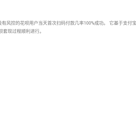
有风控的花呗用户当天首次扫码付款几率100%成功。 它基于支付
呗套现过程顺利进行。