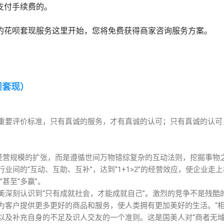
支付手续费的。
的花呗套现服务这里开始，您将免费获得商家咨询服务方案。
呗套现）
重要评价标准，只有真诚的服务，才有真诚的认可；只有真诚的认可
求经营规模的扩张，而是遵循世间万物错综复杂的互动法则，挖掘事物
业间的“互动、互助、互补”，达到“1+1>2”的经营效应，使企业走
甚至“多赢”。
美深刻认识到“只有成就社会，才能成就自己”。激烈的竞争不是残酷
为客户提供更多更好的商品和服务，使人类拥有更加美好的生活。“相
以及补充自身的不足及识人交友的一个准则。这是国美人对“商者无域