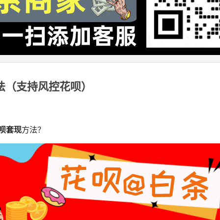
法（支持风控花呗）
呗套现
方法？ 