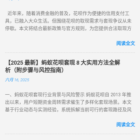
文将为你全面解析操作方法与风控应对策略。 一、无风控花
近年来，随着消费金融的普及，花呗作为便捷的信用支付工
呗：门店扫码套现法，秒到账的快捷操作 对于未触发风控的花
具，已融入大众生活。但围绕花呗的取现需求与套现争议从未
呗账户，最直接的套现方式是通过实体门店完成。 操作步骤如
停歇。本文将结合最新政策与官方规则，为您提供合法取现方
下： 寻找支持花呗的实体商家 ：如便利店、餐饮店等，确认其
案，并深度解析套现风险，助您理性使用信贷工具。 一、花呗
支持花呗收款。 扫码支付 ：打开支付宝 “扫一扫”，扫描商家收
为何限制套现？官方明令禁止的三大原因 花呗自 2015 年上线
阅读全文
款码，选择花呗支付指定金额。 实时结算 ：商家收到款项后，
以来，始终定位为消费信贷工具，其资金仅限用于日常消费场
扣除手续费将资金转回用户账户。此方法无需复杂流程，资金
景。以下是套现行为被严格限制的核心原因： 法律风险 ：套现
秒到账，尤其适合小额至中大额的套现需求，是 “花呗怎么套
【2025 最新】蚂蚁花呗套现 8 大实用方法全解
属于非法资金转移行为，涉及虚构交易、虚假退款等操作，可
现” 最便捷的答案。 二、普通风控账户：线上商城虚拟交易，
析（附步骤与风控指南）
能触犯《反洗钱法》及金融监管条例。 账户安全 ：第三方套现
绕过限额限制 若花呗账户因使用异常触发普通风控（单笔限额
六月 16, 2025
平台常伴随信息泄露、诈骗风险，导致用户资金损失或账户被
500-1000 元），可通过线上商城的虚拟交易模式实现套现。 具
风控。 信用影响 ：频繁套现会触发系统风控，导致花呗额度冻
体操作如下： 选择风控友好型平台 ：推荐美团、华为商城等对
一、蚂蚁花呗套现行业背景与风险警示 蚂蚁花呗自 2013 年推
结、芝麻分下降，甚至影响个人征信记录。 据 2024 年央行数
风控账户兼容性较高的平台。 创建虚拟订单 ：选购电子卡券、
出以来，用户短期资金周转需求催生了多样化套现场景。本文
据显示，因套现被关闭花呗功能的用户同比增长 37%，部分用
话费充值等虚拟商品，使用花呗支付。 模拟物流确认 ：商家提
基于行业动态与实测经验，系统拆解当前可行的套现路径及风
户更因违规操作被列入金融机构黑名单。 二、2025 年花呗取现
供虚假物流信息后，用户在订单页面点击 “确认收货”。 快速回
控应对策略，旨在为用户提供合规操作参考（ 温馨提示：套现
最新官方方法：备用金实时到账 为满足用户合理资金需求，支
款 ：系统确认交易完成后，商家将资金转账至用户账户。此方
行为存在账户限制风险，需谨慎评估 ）。 二、2025 年花呗套
阅读全文
付宝于近期升级「备用金」功能，实现花呗额度直接取现至银
法通过模拟真实购物场景，有效规避单笔限额，是 “花呗套现教
现 8 大核心方法（附详细步骤与优劣势对比） （一）扫码秒提
行卡。具体操作步骤如下： 入口激活 ：打开支付宝 APP → 点
程” 中针对普通风控的核心策略。 三、深度风控账户：代付模
型 —— 小额应急首选 方法 1：可信商家扫码套现 操作流程 ：