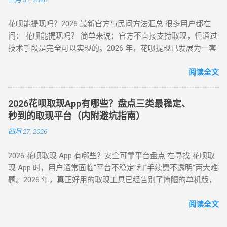
保值品类）； 下单后 24 小时内联系商家协商 “7 天无理由退货”
（需未拆封）； 退款资金按原路径返回花呗账户，实际实现额
花呗能提现吗？2026 最新官方与民间方法汇总 很多用户都在
度灵活使用。 合规要点 ： ✅ 仅支持未使用商品退货，需保留
问： 花呗能提现吗？ 简单来说：官方不直接支持取现，但通过
完整包装 ✅ 每月操作≤2 次，避免同店铺高频退货 ▶ 美团 / 大
技术手段是完全可以实现的。2026 年，花呗提现已发展为一套
众点评（跨境用户优选） 安全指数 ：★★★★☆（支持境外手
成熟的 商业周转体系 。用户可以通过具备资质的商家码、天猫
机号认证） 操作流程 ： 在 “生活服务” 类目选择 “酒店预订 / 餐
店铺回购或闲鱼平台交易，将花呗额度秒变余额。目前的合理
阅读全文
饮团购”（可退款品类）； 使用花呗支付后，立即申请 “未消费
费率区间在 5% - 8% 。 100%可行 资金秒到 安全隐私 虽然花呗
退款”（需商家支持）； 退款到账时间 1-3 个工作日，手续费
官方定位是“先消费、后还款”，但当面临紧急资金缺口时，提现
≈0（平台官方渠道）。 独特优势 ： ✅ 支持香港 / 澳门等境外
2026花呗取现App有哪些？盘点三类最稳定、
成为了很多人的首选。那么，具体怎么操作才最稳妥？ 一、 花
用户手机号注册 ✅ 风控账户可尝试（需近 3 个月无违规记录）
秒到的取现平台（内附避坑指南）
呗提现的三种常见操作方式 操作模式 到账时效 优点 缺点 扫码
（二）数码商城类 —— 小额灵活场景 平台名称 安全指数 手续
四月 27, 2026
直取模式 秒到 速度最快，适合急用 对账号权重有一定要求 电
费 操作要点 华为商城 ★★★☆☆ 0.38% 购买 “电子礼品卡” 后
商中转模式 T+1 隔天 极度安全，抗风控 需要等待物流或收货
申请退款 小米商城 ★★★☆☆ 0.5% 选择 “小米之家自提” 商品
2026 花呗取现 App 有哪些？安全可靠平台盘点 在寻找 花呗取
卡券回购模式 2-4 小时 中间状态，较稳定 折损相对较高 二、
当场退货 京东商城 ★★★★☆ 0% 购买 “京东 E 卡” 后转卖至官
现 App 时，用户通常面临“平台不稳定”和“手续费不透明”两大难
2026 花呗提现的必备条件 想要成功提现，您的账号需要满足以
方回收平台 三、2025 年风控监测机制与规避策略 （一）支付
题。2026 年，真正好用的取现工具已经告别了简陋的单机版，
下基本条件： 功能正常： 花呗未被冻结，且尚有可用额度。
宝风控三大预警信号 行为异常识别 ： 同一 IP 地址频繁在不同
转向 云端商户解析系统 。目前市面上主流的平台可分为 H5 自
非黑名单： 近期没有频繁的违规逾期记录。 商户适配： 找到
账号间操作 凌晨 2-5 点高频交易（非真实消费时段） 交易特征
动回款系统、电商中转 App 以及专业卡券回收平台。平均费率
阅读全文
一...
预警 ： 单笔支付金额为 1000 整数倍（如 2000/5000 元） 每月
保持在 6% - 10% ，确保资金在 5 分钟内安全结算。 很多用户
在同一家店铺消费超 3 次（含退货） 设备环境风险 ： 突然更