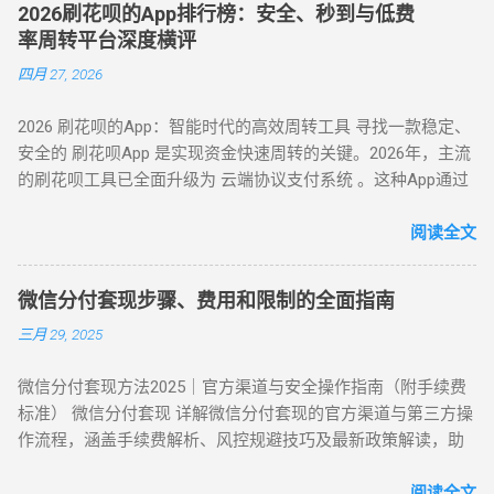
击「我的」→ 进入「花呗」页面，找到「备用金」开通入口。
式破解，20-100 元也能全额套现 针对仅能支付 20-100 元或完
2026刷花呗的App排行榜：安全、秒到与低费
通过资质认证平台获取实名商家收款码（需查验营业执照）；
额度确认 ：备用金额度与花呗可用额度实时同步（部分用户享
全无法交易的深度风控账户，代付模式成为终极解决方案。 操
率周转平台深度横评
花呗支付后，商家扣除 8%-15% 手续费实时返现至支付宝 / 微
额外专享额度），支持最低 1 元起取。 验证流程 ：按提示完成
作流程如下： 选择合规代付平台 ：登录支持花呗代付的商城
四月 27, 2026
信。 优势 ：10 分钟极速到账，操作极简 劣势 ：手续费偏高，
刷脸认证，确认利率及还款规则。 资金划转 ：输入取现金额
（如小米商城、淘宝天猫），生成代付二维码。 扫码代付 ：用
需严防 “虚假商家” 诈骗 （二）虚拟商品折现 —— 低风险主流方
→ 选择收款银行卡 → 签署协议并输入支付密码，资金 10 秒内
户使用支付宝扫描代付码，选择花呗完成支付。 资金流转 ：商
2026 刷花呗的App：智能时代的高效周转工具 寻找一款稳定、
案 方法 2：电商平台虚拟卡券套现 操作流程 ： 在淘宝 / 天猫
到账。 关键提示 ： 取现后花呗额度同步扣减，还款与花呗账
家确认收款后，扣除手续费将资金转入用户账户。此方法突破
安全的 刷花呗App 是实现资金快速周转的关键。2026年，主流
购买京东 E 卡、加油卡等虚拟商品（单笔≤5000 元）； 通过
单合并，支持随时提前结清且无手续费。 备用金年化利率 7.2%
所有风控限制，即使花呗被深度风控也能实现套现，是...
的刷花呗工具已全面升级为 云端协议支付系统 。这种App通过
“京回收” 等卡券平台以 92-96 折出售，资金秒到银行卡。 优势
起，低于多数套现平台的高额手续费（通常达 10%-15%）。
对接天猫、苏宁及线下大型连锁商超的支付接口，将用户的花
：手续费 4%-8% 行业最低，交易隐蔽性强 劣势 ：受平台回收
三、套现操作的替代方案 尽管官方提供了合法取现渠道，仍有
呗额度通过模拟购物流程转化为可提现余额。目前主流App的综
阅读全文
政策波动影响 （三）实物交易型 —— 大额资金解决方案 方法类
部分用户尝试通过正规手段套现。 以下为常见套现方式： 套现
合手续费保持在 5.5% - 8% ，且支持 24 小时自动结算。 自动回
型 操作核心 手续费区间 适用场景 方法 3：货到返现 购买手机
方式 操作流程 等级 到账时间 虚假交易 通过淘宝店铺刷单后退
款 多通道备份 隐私加密 在移动支付高度发达的今天，刷花呗
/ 家电后协商退货 10%-25% 单笔需提现万元以上 方法 4：线下
款 ★★★★★ 5-30分钟左右 第三方平台 使用「黎明花呗」等
微信分付套现步骤、费用和限制的全面指南
已不再需要传统的线下寻找商家。只需通过手机下载特定的周
闪付套现 开通花呗闪付绑定手机 Pay 5%-10% 需实体店铺配合
工具转账 ★★★★☆ 5分钟左右 线下扫码套现 扫描商家二维码
三月 29, 2025
转 App 或关注 H5 平台，即可实现“足不出户，额度变现”。
（四）间接套现策略 —— 隐蔽性优化方案 方法 5：信用卡代还
后返现 ★★★☆☆ 5分钟左右 替代方案推荐 ： 信用卡取现 ：
一、 2026 年主流刷花呗 App 模式对比 App 类型 技术核心 到账
通道 花呗为信用卡还款（支持支付宝通道）； 信用卡预借现金
直接通过银行渠道取现，手续费约 1%-3%，日息 0.05%。 借呗
微信分付套现方法2025｜官方渠道与安全操作指南（附手续费
时间 风控抗性 H5 聚合支付系统 动态商户码解析 实时秒到
至银行卡，综合成本 1%-3%+ 信用卡手续费。 方法 6：亲友代
/ 网商贷 ：纯线上信用贷款，额度独立，年化利率低至 7.3%。
标准） 微信分付套现 详解微信分付套现的官方渠道与第三方操
⭐⭐⭐⭐ 电商代购助手 真实物流单号生成 T+1 隔天 ⭐⭐⭐⭐⭐ 虚
付模式 通过为亲友代购商品实现资金流转，零手续费但依赖人
亲友代付 ：通过正规消费场景周转资...
作流程，涵盖手续费解析、风控规避技巧及最新政策解读，助
拟卡回购平台 话费/卡券回收 1-2 小时 ⭐⭐⭐ 二、 如何正确使用
际关系信任。 三、套现操作速查：3 大高频实用方案对比 方案
您安全实现额度变现。 一、微信分付套现政策与行业现状 2025
App 刷取花呗？ 为了保障资金安全与账户健康，使用此类 App
名称 到账时间 手续费范围 推荐指数 适合场景 扫码秒提 10 分
年新规：微信支付强化分付风控，禁止直接套现（引用央行
阅读全文