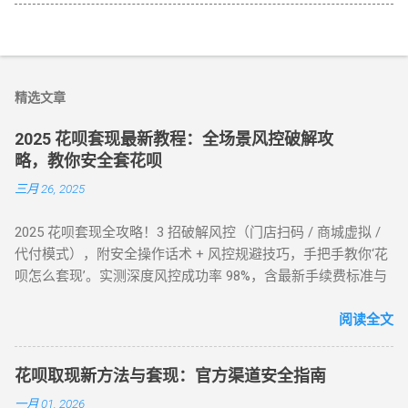
精选文章
2025 花呗套现最新教程：全场景风控破解攻
略，教你安全套花呗
三月 26, 2025
2025 花呗套现全攻略！3 招破解风控（门店扫码 / 商城虚拟 /
代付模式），附安全操作话术 + 风控规避技巧，手把手教你‘花
呗怎么套现’。实测深度风控成功率 98%，含最新手续费标准与
平台推荐，解决套现难题，提升账户安全！ 2025 花呗套现最新
教程：全场景风控破解攻略，教你安全套花呗 在移动支付普
阅读全文
及的今天，花呗作为一款主流信用消费工具，其套现需求逐渐
成为用户关注的焦点。本文将针对不同风控等级的花呗账户，
花呗取现新方法与套现：官方渠道安全指南
提供系统性的套现解决方案，帮助用户在合规前提下实现额度
一月 01, 2026
变现。如果你正在搜索 “花呗怎么套现” 或 “花呗套现教程”，本