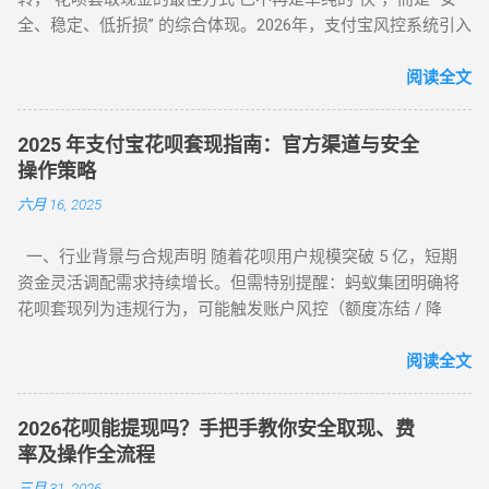
金回购或实物金 视金价波动 2-3个工作日 二、 深度步骤：花呗
全、稳定、低折损” 的综合体现。2026年，支付宝风控系统引入
如何自己正确操作？ 方法 1：利用数码产品回购（最稳健） 这
了更敏锐的“语义识别”与“行为链追踪”，传统的粗暴套现已无立
是 2026 年权重最高的方法。在天猫旗舰店挑选一款热门手机
足之地。经过行业深度评测，目前的最佳方式被定义为基于真
阅读全文
（如 iPh...
实电商生态的 “模拟全链路交易模式” 。目前市场合理且安全的
服务费率为 6.5% - 8.8% 。 行业首选 抗风控权重最高 24H 实时
2025 年支付宝花呗套现指南：官方渠道与安全
响应 很多用户由于信息不对称，往往在“追求低费率”和“确保安
操作策略
全性”之间左右为难。本文将从职业周转人的视角，为您全方位
六月 16, 2025
拆解目前市面上所有主流方式的底层逻辑，帮您选出当下的“最
佳路径”。 一、 2026年花呗套取现金主流方式对比表 为了让您
一、行业背景与合规声明 随着花呗用户规模突破 5 亿，短期
一目了然，我们选取了目前存活率最高的四种模式进行深度横
资金灵活调配需求持续增长。但需特别提醒：蚂蚁集团明确将
评： 评估维度 模式 A：H5协议秒到 模式 B：天猫实物中转 模
花呗套现列为违规行为，可能触发账户风控（额度冻结 / 降
式 C：线下蓝标扫码 模式 D：虚拟卡券回购 资金到账 秒到余额
额）或信用记录受损。本文基于 2025 年最新政策，梳理官方认
T+1（隔天） 实时/分钟级 1-2 小时 费率成本 7% - 9% 5% - 7%
可的额度使用场景及低风险操作方案，助力用户理性管理信用
阅读全文
8% - 10% 10% - 12% 安全系数 ⭐⭐⭐⭐ ...
资产。 二、2025 年官方认证额度使用渠道（实测白名单平台）
（一）电商平台类 —— 高频消费场景适配 ▶ 淘宝 / 天猫（五星
2026花呗能提现吗？手把手教你安全取现、费
推荐） 安全指数 ：★★★★★（支付宝生态内闭环操作） 操
率及操作全流程
作流程 ： 选择 “蚂蚁花呗分期” 标识商品（3C 数码 / 家电等高
三月 31, 2026