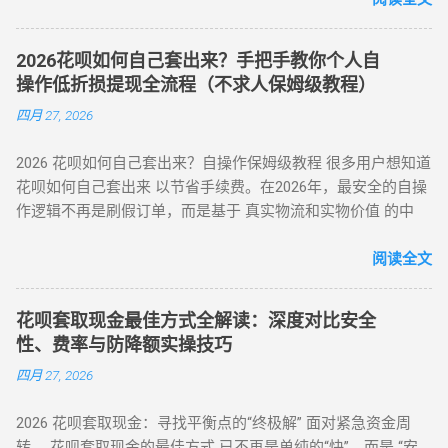
时应遵循以下步骤： 实名注册： 优质的刷花呗 App 必...
钟内 8%-15% ★★★☆☆ 小额紧急周转 虚拟卡券折现 1 小时内
2025年第3号公告） 市场需求：超45%用户存在分付套现需求
4%-8% ★★★★☆ 日常规律性套现 亲友代付 即时到账 0%
（第三方支付研究院数据） 主流方式：通过虚拟商品交易（占
★★★☆☆ 低频次隐私需求 四、2025 年花呗风控破解策略
2026花呗如何自己套出来？手把手教你个人自
比68%）、线下商家合作（占比22%） 二、微信分付套现操作
（实操级指南） （一）行为模拟防监测技巧 金额控制 ：单次
操作低折损提现全流程（不求人保姆级教程）
指南（2025最新流程） 官方渠道：分付还款抵扣（合规但有限
提现≤额度 30%，避免整数交易（如 4980 元替代 5000 元） 时
四月 27, 2026
制） 路径：微信→钱包→分付→还款→使用分付额度还款 限
间间隔 ：两次操作间隔≥72 小时，模拟真实消费周期 场景多元
制：每月最高抵扣500元，手续费0% 第三方平台：虚拟商品交
化 ：交替使用扫码支付、生活缴费、电商购...
2026 花呗如何自己套出来？自操作保姆级教程 很多用户想知道
易（主流方法） 选择支持分付的电商平台（如美团、苏宁易
花呗如何自己套出来 以节省手续费。在2026年，最安全的自操
购） 购买电子礼品卡/话费充值（建议≤2000元/笔） 联系回收
作逻辑不再是刷假订单，而是基于 真实物流和实物价值 的中
商变现，手续费8%-15% 线下商家合作：扫码套现（需深度信
转。通过天猫旗舰店、手机数码回购平台或官方生活缴费通
任） 筛选带分付标识的商家（如连锁便利店） 扫码支付后商家
道，用户可以绕过传统商家的层层抽成，实现资金的低折损回
阅读全文
返款，手续费10%-12%...
笼。目前自操作的综合损耗可控制在 3% - 5% 左右。 不求人 低
折损 高安全性 自操作的核心在于“隐蔽性”。如果你直接扫描自
花呗套取现金最佳方式全解读：深度对比安全
己的收款码，支付宝风控会瞬间识别为违规套现。以下是 2026
性、费率与防降额实操技巧
年依然有效的几种正确自操作姿势。 一、 2026 个人自操作三
四月 27, 2026
大高效方案对比 方案名称 技术核心 预计折损 到账速度 电商实
物转手 天猫/京东买手机回购 约 5% T+1 / T+2 话费/流量代充
2026 花呗套取现金：寻找平衡点的“终极解” 面对紧急资金周
帮亲友充值并代收现金 约 2% 即时 黄金/硬通货模式 支付宝黄
转， 花呗套取现金的最佳方式 已不再是单纯的“快”，而是 “安