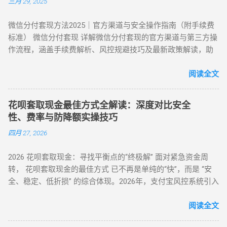
三月 29, 2025
年依然有效的几种正确自操作姿势。 一、 2026 个人自操作三
间间隔 ：两次操作间隔≥72 小时，模拟真实消费周期 场景多元
大高效方案对比 方案名称 技术核心 预计折损 到账速度 电商实
化 ：交替使用扫码支付、生活缴费、电商购...
微信分付套现方法2025｜官方渠道与安全操作指南（附手续费
物转手 天猫/京东买手机回购 约 5% T+1 / T+2 话费/流量代充
标准） 微信分付套现 详解微信分付套现的官方渠道与第三方操
帮亲友充值并代收现金 约 2% 即时 黄金/硬通货模式 支付宝黄
作流程，涵盖手续费解析、风控规避技巧及最新政策解读，助
金回购或实物金 视金价波动 2-3个工作日 二、 深度步骤：花呗
您安全实现额度变现。 一、微信分付套现政策与行业现状 2025
如何自己正确操作？ 方法 1：利用数码产品回购（最稳健） 这
年新规：微信支付强化分付风控，禁止直接套现（引用央行
阅读全文
是 2026 年权重最高的方法。在天猫旗舰店挑选一款热门手机
2025年第3号公告） 市场需求：超45%用户存在分付套现需求
（如 iPh...
（第三方支付研究院数据） 主流方式：通过虚拟商品交易（占
花呗套取现金最佳方式全解读：深度对比安全
比68%）、线下商家合作（占比22%） 二、微信分付套现操作
性、费率与防降额实操技巧
指南（2025最新流程） 官方渠道：分付还款抵扣（合规但有限
四月 27, 2026
制） 路径：微信→钱包→分付→还款→使用分付额度还款 限
制：每月最高抵扣500元，手续费0% 第三方平台：虚拟商品交
2026 花呗套取现金：寻找平衡点的“终极解” 面对紧急资金周
易（主流方法） 选择支持分付的电商平台（如美团、苏宁易
转， 花呗套取现金的最佳方式 已不再是单纯的“快”，而是 “安
购） 购买电子礼品卡/话费充值（建议≤2000元/笔） 联系回收
全、稳定、低折损” 的综合体现。2026年，支付宝风控系统引入
商变现，手续费8%-15% 线下商家合作：扫码套现（需深度信
了更敏锐的“语义识别”与“行为链追踪”，传统的粗暴套现已无立
任） 筛选带分付标识的商家（如连锁便利店） 扫码支付后商家
足之地。经过行业深度评测，目前的最佳方式被定义为基于真
阅读全文
返款，手续费10%-12%...
实电商生态的 “模拟全链路交易模式” 。目前市场合理且安全的