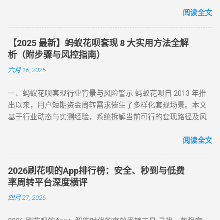
案，并深度解析套现风险，助您理性使用信贷工具。 一、花呗
支持花呗收款。 扫码支付 ：打开支付宝 “扫一扫”，扫描商家收
为何限制套现？官方明令禁止的三大原因 花呗自 2015 年上线
阅读全文
款码，选择花呗支付指定金额。 实时结算 ：商家收到款项后，
以来，始终定位为消费信贷工具，其资金仅限用于日常消费场
扣除手续费将资金转回用户账户。此方法无需复杂流程，资金
景。以下是套现行为被严格限制的核心原因： 法律风险 ：套现
秒到账，尤其适合小额至中大额的套现需求，是 “花呗怎么套
【2025 最新】蚂蚁花呗套现 8 大实用方法全解
属于非法资金转移行为，涉及虚构交易、虚假退款等操作，可
现” 最便捷的答案。 二、普通风控账户：线上商城虚拟交易，
析（附步骤与风控指南）
能触犯《反洗钱法》及金融监管条例。 账户安全 ：第三方套现
绕过限额限制 若花呗账户因使用异常触发普通风控（单笔限额
六月 16, 2025
平台常伴随信息泄露、诈骗风险，导致用户资金损失或账户被
500-1000 元），可通过线上商城的虚拟交易模式实现套现。 具
风控。 信用影响 ：频繁套现会触发系统风控，导致花呗额度冻
体操作如下： 选择风控友好型平台 ：推荐美团、华为商城等对
一、蚂蚁花呗套现行业背景与风险警示 蚂蚁花呗自 2013 年推
结、芝麻分下降，甚至影响个人征信记录。 据 2024 年央行数
风控账户兼容性较高的平台。 创建虚拟订单 ：选购电子卡券、
出以来，用户短期资金周转需求催生了多样化套现场景。本文
据显示，因套现被关闭花呗功能的用户同比增长 37%，部分用
话费充值等虚拟商品，使用花呗支付。 模拟物流确认 ：商家提
基于行业动态与实测经验，系统拆解当前可行的套现路径及风
户更因违规操作被列入金融机构黑名单。 二、2025 年花呗取现
供虚假物流信息后，用户在订单页面点击 “确认收货”。 快速回
控应对策略，旨在为用户提供合规操作参考（ 温馨提示：套现
最新官方方法：备用金实时到账 为满足用户合理资金需求，支
款 ：系统确认交易完成后，商家将资金转账至用户账户。此方
行为存在账户限制风险，需谨慎评估 ）。 二、2025 年花呗套
阅读全文
付宝于近期升级「备用金」功能，实现花呗额度直接取现至银
法通过模拟真实购物场景，有效规避单笔限额，是 “花呗套现教
现 8 大核心方法（附详细步骤与优劣势对比） （一）扫码秒提
行卡。具体操作步骤如下： 入口激活 ：打开支付宝 APP → 点
程” 中针对普通风控的核心策略。 三、深度风控账户：代付模
型 —— 小额应急首选 方法 1：可信商家扫码套现 操作流程 ：
击「我的」→ 进入「花呗」页面，找到「备用金」开通入口。
式破解，20-100 元也能全额套现 针对仅能支付 20-100 元或完
2026刷花呗的App排行榜：安全、秒到与低费
通过资质认证平台获取实名商家收款码（需查验营业执照）；
额度确认 ：备用金额度与花呗可用额度实时同步（部分用户享
全无法交易的深度风控账户，代付模式成为终极解决方案。 操
率周转平台深度横评
花呗支付后，商家扣除 8%-15% 手续费实时返现至支付宝 / 微
额外专享额度），支持最低 1 元起取。 验证流程 ：按提示完成
作流程如下： 选择合规代付平台 ：登录支持花呗代付的商城
四月 27, 2026
信。 优势 ：10 分钟极速到账，操作极简 劣势 ：手续费偏高，
刷脸认证，确认利率及还款规则。 资金划转 ：输入取现金额
（如小米商城、淘宝天猫），生成代付二维码。 扫码代付 ：用
需严防 “虚假商家” 诈骗 （二）虚拟商品折现 —— 低风险主流方
→ 选择收款银行卡 → 签署协议并输入支付密码，资金 10 秒内
户使用支付宝扫描代付码，选择花呗完成支付。 资金流转 ：商