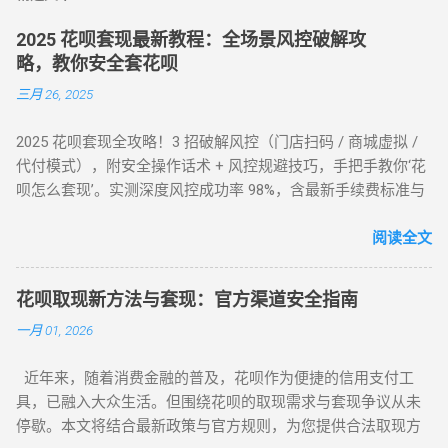
2025 花呗套现最新教程：全场景风控破解攻
略，教你安全套花呗
三月 26, 2025
2025 花呗套现全攻略！3 招破解风控（门店扫码 / 商城虚拟 /
代付模式），附安全操作话术 + 风控规避技巧，手把手教你‘花
呗怎么套现’。实测深度风控成功率 98%，含最新手续费标准与
平台推荐，解决套现难题，提升账户安全！ 2025 花呗套现最新
教程：全场景风控破解攻略，教你安全套花呗 在移动支付普
阅读全文
及的今天，花呗作为一款主流信用消费工具，其套现需求逐渐
成为用户关注的焦点。本文将针对不同风控等级的花呗账户，
花呗取现新方法与套现：官方渠道安全指南
提供系统性的套现解决方案，帮助用户在合规前提下实现额度
一月 01, 2026
变现。如果你正在搜索 “花呗怎么套现” 或 “花呗套现教程”，本
文将为你全面解析操作方法与风控应对策略。 一、无风控花
近年来，随着消费金融的普及，花呗作为便捷的信用支付工
呗：门店扫码套现法，秒到账的快捷操作 对于未触发风控的花
具，已融入大众生活。但围绕花呗的取现需求与套现争议从未
呗账户，最直接的套现方式是通过实体门店完成。 操作步骤如
停歇。本文将结合最新政策与官方规则，为您提供合法取现方
下： 寻找支持花呗的实体商家 ：如便利店、餐饮店等，确认其