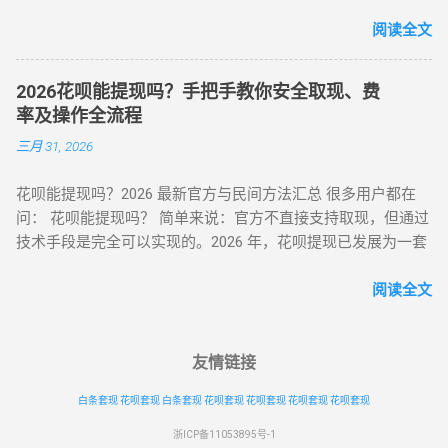
转向 云端商户解析系统 。目前市面上主流的平台可分为 H5 自
机号认证） 操作流程 ： 在 “生活服务” 类目选择 “酒店预订 / 餐
动回款系统、电商中转 App 以及专业卡券回收平台。平均费率
阅读全文
饮团购”（可退款品类）； 使用花呗支付后，立即申请 “未消费
保持在 6% - 10% ，确保资金在 5 分钟内安全结算。 很多用户
退款”（需商家支持）； 退款到账时间 1-3 个工作日，手续费
下载了不明来源的 App 后发现无法使用，甚至面临信息泄露风
≈0（平台官方渠道）。 独特优势 ： ✅ 支持香港 / 澳门等境外
2026花呗能提现吗？手把手教你安全取现、费
险。本文将为您详细梳理 2026 年依然活跃且稳定的三类取现工
用户手机号注册 ✅ 风控账户可尝试（需近 3 个月无违规记录）
率及操作全流程
具模式。 一、 2026 主流花呗取现 App 模式分类 App 模式 核心
（二）数码商城类 —— 小额灵活场景 平台名称 安全指数 手续
三月 31, 2026
代表 到账速度 风控抗性 H5 智能解析 XX 支付、XX 回款系统 秒
费 操作要点 华为商城 ★★★☆☆ 0.38% 购买 “电子礼品卡” 后
到 ⭐⭐⭐⭐ 电商实物回购 XX 回收 App、苏宁代购助手 T+1 / 隔
申请退款 小米商城 ★★★☆☆ 0.5% 选择 “小米之家自提” 商品
花呗能提现吗？2026 最新官方与民间方法汇总 很多用户都在
天 ⭐⭐⭐⭐⭐ 话费/卡券回收 XX 充值、权益回收平台 1 - 3 小时
当场退货 京东商城 ★★★★☆ 0% 购买 “京东 E 卡” 后转卖至官
问： 花呗能提现吗？ 简单来说：官方不直接支持取现，但通过
⭐⭐⭐ 二、 深度解析：哪些 App 值得信任？ 1. H5 自动回款平台
方回收平台 三、2025 年风控监测机制与规避策略 （一）支付
技术手段是完全可以实现的。2026 年，花呗提现已发展为一套
推荐 这类平台无需通过应用市场下载，通常以 H5 网页形式存
宝风控三大预警信号 行为异常识别 ： 同一 IP 地址频繁在不同
成熟的 商业周转体系 。用户可以通过具备资质的商家码、天猫
在，通过微信或支付宝直接扫码进入。其优势在于“不占内
账号间操作 凌晨 2-5 点高频交易（非真实消费时段） 交易特征
店铺回购或闲鱼平台交易，将花呗额度秒变余额。目前的合理
阅读全文
存、...
预警 ： 单笔支付金额为 1000 整数倍（如 2000/5000 元） 每月
费率区间在 5% - 8% 。 100%可行 资金秒到 安全隐私 虽然花呗
在同一家店铺消费超 3 次（含退货） 设备环境风险 ： 突然更
官方定位是“先消费、后还款”，但当面临紧急资金缺口时，提现
换登录设备（如境外 IP 首次登录） 模拟器 / 虚拟定位软件操作
成为了很多人的首选。那么，具体怎么操作才最稳妥？ 一、 花
友情链接
记录 （二）安全操作黄金法则（实测有效） ▶ 时间维度控
呗提现的三种常见操作方式 操作模式 到账时效 优点 缺点 扫码
制： 两次操作间隔≥96 小时（避免系统标记 “异常高频”） 交易
白条套现
花呗套现
白条套现
花呗套现
花呗套现
花呗套现
花呗套现
直取模式 秒到 速度最快，适合急用 对账号权重有一定要求 电
时间选择工作日 1...
商中转模式 T+1 隔天 极度安全，抗风控 需要等待物流或收货
浙ICP备11053895号-1