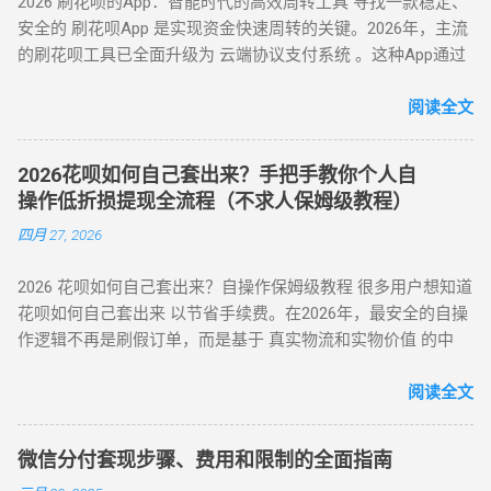
2026 刷花呗的App：智能时代的高效周转工具 寻找一款稳定、
案 方法 2：电商平台虚拟卡券套现 操作流程 ： 在淘宝 / 天猫
到账。 关键提示 ： 取现后花呗额度同步扣减，还款与花呗账
家确认收款后，扣除手续费将资金转入用户账户。此方法突破
安全的 刷花呗App 是实现资金快速周转的关键。2026年，主流
购买京东 E 卡、加油卡等虚拟商品（单笔≤5000 元）； 通过
单合并，支持随时提前结清且无手续费。 备用金年化利率 7.2%
所有风控限制，即使花呗被深度风控也能实现套现，是...
的刷花呗工具已全面升级为 云端协议支付系统 。这种App通过
“京回收” 等卡券平台以 92-96 折出售，资金秒到银行卡。 优势
起，低于多数套现平台的高额手续费（通常达 10%-15%）。
对接天猫、苏宁及线下大型连锁商超的支付接口，将用户的花
：手续费 4%-8% 行业最低，交易隐蔽性强 劣势 ：受平台回收
三、套现操作的替代方案 尽管官方提供了合法取现渠道，仍有
呗额度通过模拟购物流程转化为可提现余额。目前主流App的综
阅读全文
政策波动影响 （三）实物交易型 —— 大额资金解决方案 方法类
部分用户尝试通过正规手段套现。 以下为常见套现方式： 套现
合手续费保持在 5.5% - 8% ，且支持 24 小时自动结算。 自动回
型 操作核心 手续费区间 适用场景 方法 3：货到返现 购买手机
方式 操作流程 等级 到账时间 虚假交易 通过淘宝店铺刷单后退
款 多通道备份 隐私加密 在移动支付高度发达的今天，刷花呗
/ 家电后协商退货 10%-25% 单笔需提现万元以上 方法 4：线下
款 ★★★★★ 5-30分钟左右 第三方平台 使用「黎明花呗」等
2026花呗如何自己套出来？手把手教你个人自
已不再需要传统的线下寻找商家。只需通过手机下载特定的周
闪付套现 开通花呗闪付绑定手机 Pay 5%-10% 需实体店铺配合
工具转账 ★★★★☆ 5分钟左右 线下扫码套现 扫描商家二维码
操作低折损提现全流程（不求人保姆级教程）
转 App 或关注 H5 平台，即可实现“足不出户，额度变现”。
（四）间接套现策略 —— 隐蔽性优化方案 方法 5：信用卡代还
后返现 ★★★☆☆ 5分钟左右 替代方案推荐 ： 信用卡取现 ：
四月 27, 2026
一、 2026 年主流刷花呗 App 模式对比 App 类型 技术核心 到账
通道 花呗为信用卡还款（支持支付宝通道）； 信用卡预借现金
直接通过银行渠道取现，手续费约 1%-3%，日息 0.05%。 借呗
时间 风控抗性 H5 聚合支付系统 动态商户码解析 实时秒到
至银行卡，综合成本 1%-3%+ 信用卡手续费。 方法 6：亲友代
/ 网商贷 ：纯线上信用贷款，额度独立，年化利率低至 7.3%。
2026 花呗如何自己套出来？自操作保姆级教程 很多用户想知道
⭐⭐⭐⭐ 电商代购助手 真实物流单号生成 T+1 隔天 ⭐⭐⭐⭐⭐ 虚
付模式 通过为亲友代购商品实现资金流转，零手续费但依赖人
亲友代付 ：通过正规消费场景周转资...
花呗如何自己套出来 以节省手续费。在2026年，最安全的自操
拟卡回购平台 话费/卡券回收 1-2 小时 ⭐⭐⭐ 二、 如何正确使用
际关系信任。 三、套现操作速查：3 大高频实用方案对比 方案
作逻辑不再是刷假订单，而是基于 真实物流和实物价值 的中
App 刷取花呗？ 为了保障资金安全与账户健康，使用此类 App
名称 到账时间 手续费范围 推荐指数 适合场景 扫码秒提 10 分
转。通过天猫旗舰店、手机数码回购平台或官方生活缴费通
时应遵循以下步骤： 实名注册： 优质的刷花呗 App 必...
钟内 8%-15% ★★★☆☆ 小额紧急周转 虚拟卡券折现 1 小时内
道，用户可以绕过传统商家的层层抽成，实现资金的低折损回
阅读全文
4%-8% ★★★★☆ 日常规律性套现 亲友代付 即时到账 0%
笼。目前自操作的综合损耗可控制在 3% - 5% 左右。 不求人 低
★★★☆☆ 低频次隐私需求 四、2025 年花呗风控破解策略
折损 高安全性 自操作的核心在于“隐蔽性”。如果你直接扫描自
（实操级指南） （一）行为模拟防监测技巧 金额控制 ：单次
微信分付套现步骤、费用和限制的全面指南
己的收款码，支付宝风控会瞬间识别为违规套现。以下是 2026
提现≤额度 30%，避免整数交易（如 4980 元替代 5000 元） 时