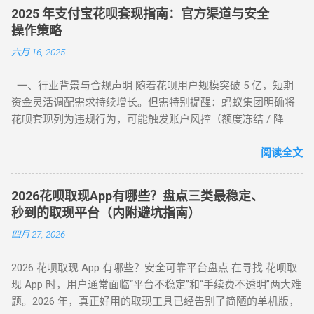
服务费率为 6.5% - 8.8% 。 行业首选 抗风控权重最高 24H 实时
2025 年支付宝花呗套现指南：官方渠道与安全
响应 很多用户由于信息不对称，往往在“追求低费率”和“确保安
操作策略
全性”之间左右为难。本文将从职业周转人的视角，为您全方位
六月 16, 2025
拆解目前市面上所有主流方式的底层逻辑，帮您选出当下的“最
佳路径”。 一、 2026年花呗套取现金主流方式对比表 为了让您
一、行业背景与合规声明 随着花呗用户规模突破 5 亿，短期
一目了然，我们选取了目前存活率最高的四种模式进行深度横
资金灵活调配需求持续增长。但需特别提醒：蚂蚁集团明确将
评： 评估维度 模式 A：H5协议秒到 模式 B：天猫实物中转 模
花呗套现列为违规行为，可能触发账户风控（额度冻结 / 降
式 C：线下蓝标扫码 模式 D：虚拟卡券回购 资金到账 秒到余额
额）或信用记录受损。本文基于 2025 年最新政策，梳理官方认
T+1（隔天） 实时/分钟级 1-2 小时 费率成本 7% - 9% 5% - 7%
可的额度使用场景及低风险操作方案，助力用户理性管理信用
阅读全文
8% - 10% 10% - 12% 安全系数 ⭐⭐⭐⭐ ...
资产。 二、2025 年官方认证额度使用渠道（实测白名单平台）
（一）电商平台类 —— 高频消费场景适配 ▶ 淘宝 / 天猫（五星
2026花呗取现App有哪些？盘点三类最稳定、
推荐） 安全指数 ：★★★★★（支付宝生态内闭环操作） 操
秒到的取现平台（内附避坑指南）
作流程 ： 选择 “蚂蚁花呗分期” 标识商品（3C 数码 / 家电等高
四月 27, 2026
保值品类）； 下单后 24 小时内联系商家协商 “7 天无理由退货”
（需未拆封）； 退款资金按原路径返回花呗账户，实际实现额
2026 花呗取现 App 有哪些？安全可靠平台盘点 在寻找 花呗取
度灵活使用。 合规要点 ： ✅ 仅支持未使用商品退货，需保留
现 App 时，用户通常面临“平台不稳定”和“手续费不透明”两大难
完整包装 ✅ 每月操作≤2 次，避免同店铺高频退货 ▶ 美团 / 大
题。2026 年，真正好用的取现工具已经告别了简陋的单机版，
众点评（跨境用户优选） 安全指数 ：★★★★☆（支持境外手