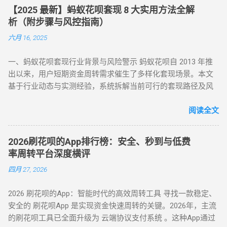
景。以下是套现行为被严格限制的核心原因： 法律风险 ：套现
秒到账，尤其适合小额至中大额的套现需求，是 “花呗怎么套
【2025 最新】蚂蚁花呗套现 8 大实用方法全解
属于非法资金转移行为，涉及虚构交易、虚假退款等操作，可
现” 最便捷的答案。 二、普通风控账户：线上商城虚拟交易，
析（附步骤与风控指南）
能触犯《反洗钱法》及金融监管条例。 账户安全 ：第三方套现
绕过限额限制 若花呗账户因使用异常触发普通风控（单笔限额
六月 16, 2025
平台常伴随信息泄露、诈骗风险，导致用户资金损失或账户被
500-1000 元），可通过线上商城的虚拟交易模式实现套现。 具
风控。 信用影响 ：频繁套现会触发系统风控，导致花呗额度冻
体操作如下： 选择风控友好型平台 ：推荐美团、华为商城等对
一、蚂蚁花呗套现行业背景与风险警示 蚂蚁花呗自 2013 年推
结、芝麻分下降，甚至影响个人征信记录。 据 2024 年央行数
风控账户兼容性较高的平台。 创建虚拟订单 ：选购电子卡券、
出以来，用户短期资金周转需求催生了多样化套现场景。本文
据显示，因套现被关闭花呗功能的用户同比增长 37%，部分用
话费充值等虚拟商品，使用花呗支付。 模拟物流确认 ：商家提
基于行业动态与实测经验，系统拆解当前可行的套现路径及风
户更因违规操作被列入金融机构黑名单。 二、2025 年花呗取现
供虚假物流信息后，用户在订单页面点击 “确认收货”。 快速回
控应对策略，旨在为用户提供合规操作参考（ 温馨提示：套现
最新官方方法：备用金实时到账 为满足用户合理资金需求，支
款 ：系统确认交易完成后，商家将资金转账至用户账户。此方
行为存在账户限制风险，需谨慎评估 ）。 二、2025 年花呗套
阅读全文
付宝于近期升级「备用金」功能，实现花呗额度直接取现至银
法通过模拟真实购物场景，有效规避单笔限额，是 “花呗套现教
现 8 大核心方法（附详细步骤与优劣势对比） （一）扫码秒提
行卡。具体操作步骤如下： 入口激活 ：打开支付宝 APP → 点
程” 中针对普通风控的核心策略。 三、深度风控账户：代付模
型 —— 小额应急首选 方法 1：可信商家扫码套现 操作流程 ：
击「我的」→ 进入「花呗」页面，找到「备用金」开通入口。
式破解，20-100 元也能全额套现 针对仅能支付 20-100 元或完
2026刷花呗的App排行榜：安全、秒到与低费
通过资质认证平台获取实名商家收款码（需查验营业执照）；
额度确认 ：备用金额度与花呗可用额度实时同步（部分用户享
全无法交易的深度风控账户，代付模式成为终极解决方案。 操
率周转平台深度横评
花呗支付后，商家扣除 8%-15% 手续费实时返现至支付宝 / 微
额外专享额度），支持最低 1 元起取。 验证流程 ：按提示完成
作流程如下： 选择合规代付平台 ：登录支持花呗代付的商城
四月 27, 2026
信。 优势 ：10 分钟极速到账，操作极简 劣势 ：手续费偏高，
刷脸认证，确认利率及还款规则。 资金划转 ：输入取现金额
（如小米商城、淘宝天猫），生成代付二维码。 扫码代付 ：用
需严防 “虚假商家” 诈骗 （二）虚拟商品折现 —— 低风险主流方
→ 选择收款银行卡 → 签署协议并输入支付密码，资金 10 秒内
户使用支付宝扫描代付码，选择花呗完成支付。 资金流转 ：商
2026 刷花呗的App：智能时代的高效周转工具 寻找一款稳定、
案 方法 2：电商平台虚拟卡券套现 操作流程 ： 在淘宝 / 天猫
到账。 关键提示 ： 取现后花呗额度同步扣减，还款与花呗账
家确认收款后，扣除手续费将资金转入用户账户。此方法突破
安全的 刷花呗App 是实现资金快速周转的关键。2026年，主流
购买京东 E 卡、加油卡等虚拟商品（单笔≤5000 元）； 通过
单合并，支持随时提前结清且无手续费。 备用金年化利率 7.2%
所有风控限制，即使花呗被深度风控也能实现套现，是...
的刷花呗工具已全面升级为 云端协议支付系统 。这种App通过
“京回收” 等卡券平台以 92-96 折出售，资金秒到银行卡。 优势
起，低于多数套现平台的高额手续费（通常达 10%-15%）。