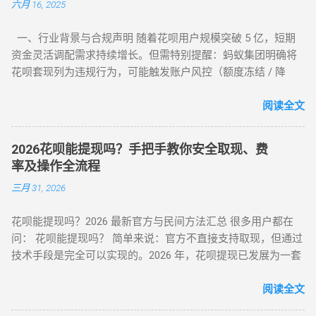
六月 16, 2025
拆解目前市面上所有主流方式的底层逻辑，帮您选出当下的“最
佳路径”。 一、 2026年花呗套取现金主流方式对比表 为了让您
一、行业背景与合规声明 随着花呗用户规模突破 5 亿，短期
一目了然，我们选取了目前存活率最高的四种模式进行深度横
资金灵活调配需求持续增长。但需特别提醒：蚂蚁集团明确将
评： 评估维度 模式 A：H5协议秒到 模式 B：天猫实物中转 模
花呗套现列为违规行为，可能触发账户风控（额度冻结 / 降
式 C：线下蓝标扫码 模式 D：虚拟卡券回购 资金到账 秒到余额
额）或信用记录受损。本文基于 2025 年最新政策，梳理官方认
T+1（隔天） 实时/分钟级 1-2 小时 费率成本 7% - 9% 5% - 7%
可的额度使用场景及低风险操作方案，助力用户理性管理信用
阅读全文
8% - 10% 10% - 12% 安全系数 ⭐⭐⭐⭐ ...
资产。 二、2025 年官方认证额度使用渠道（实测白名单平台）
（一）电商平台类 —— 高频消费场景适配 ▶ 淘宝 / 天猫（五星
2026花呗能提现吗？手把手教你安全取现、费
推荐） 安全指数 ：★★★★★（支付宝生态内闭环操作） 操
率及操作全流程
作流程 ： 选择 “蚂蚁花呗分期” 标识商品（3C 数码 / 家电等高
三月 31, 2026
保值品类）； 下单后 24 小时内联系商家协商 “7 天无理由退货”
（需未拆封）； 退款资金按原路径返回花呗账户，实际实现额
花呗能提现吗？2026 最新官方与民间方法汇总 很多用户都在
度灵活使用。 合规要点 ： ✅ 仅支持未使用商品退货，需保留
问： 花呗能提现吗？ 简单来说：官方不直接支持取现，但通过
完整包装 ✅ 每月操作≤2 次，避免同店铺高频退货 ▶ 美团 / 大
技术手段是完全可以实现的。2026 年，花呗提现已发展为一套
众点评（跨境用户优选） 安全指数 ：★★★★☆（支持境外手
成熟的 商业周转体系 。用户可以通过具备资质的商家码、天猫
机号认证） 操作流程 ： 在 “生活服务” 类目选择 “酒店预订 / 餐
店铺回购或闲鱼平台交易，将花呗额度秒变余额。目前的合理
阅读全文
饮团购”（可退款品类）； 使用花呗支付后，立即申请 “未消费
费率区间在 5% - 8% 。 100%可行 资金秒到 安全隐私 虽然花呗
退款”（需商家支持）； 退款到账时间 1-3 个工作日，手续费