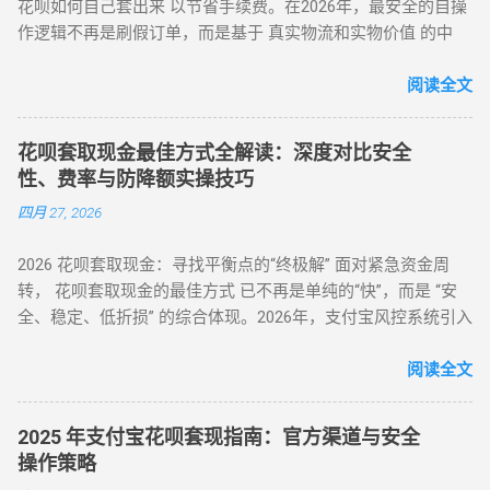
花呗如何自己套出来 以节省手续费。在2026年，最安全的自操
购） 购买电子礼品卡/话费充值（建议≤2000元/笔） 联系回收
作逻辑不再是刷假订单，而是基于 真实物流和实物价值 的中
商变现，手续费8%-15% 线下商家合作：扫码套现（需深度信
转。通过天猫旗舰店、手机数码回购平台或官方生活缴费通
任） 筛选带分付标识的商家（如连锁便利店） 扫码支付后商家
道，用户可以绕过传统商家的层层抽成，实现资金的低折损回
阅读全文
返款，手续费10%-12%...
笼。目前自操作的综合损耗可控制在 3% - 5% 左右。 不求人 低
折损 高安全性 自操作的核心在于“隐蔽性”。如果你直接扫描自
花呗套取现金最佳方式全解读：深度对比安全
己的收款码，支付宝风控会瞬间识别为违规套现。以下是 2026
性、费率与防降额实操技巧
年依然有效的几种正确自操作姿势。 一、 2026 个人自操作三
四月 27, 2026
大高效方案对比 方案名称 技术核心 预计折损 到账速度 电商实
物转手 天猫/京东买手机回购 约 5% T+1 / T+2 话费/流量代充
2026 花呗套取现金：寻找平衡点的“终极解” 面对紧急资金周
帮亲友充值并代收现金 约 2% 即时 黄金/硬通货模式 支付宝黄
转， 花呗套取现金的最佳方式 已不再是单纯的“快”，而是 “安
金回购或实物金 视金价波动 2-3个工作日 二、 深度步骤：花呗
全、稳定、低折损” 的综合体现。2026年，支付宝风控系统引入
如何自己正确操作？ 方法 1：利用数码产品回购（最稳健） 这
了更敏锐的“语义识别”与“行为链追踪”，传统的粗暴套现已无立
是 2026 年权重最高的方法。在天猫旗舰店挑选一款热门手机
足之地。经过行业深度评测，目前的最佳方式被定义为基于真
阅读全文
（如 iPh...
实电商生态的 “模拟全链路交易模式” 。目前市场合理且安全的
服务费率为 6.5% - 8.8% 。 行业首选 抗风控权重最高 24H 实时
2025 年支付宝花呗套现指南：官方渠道与安全
响应 很多用户由于信息不对称，往往在“追求低费率”和“确保安
操作策略
全性”之间左右为难。本文将从职业周转人的视角，为您全方位