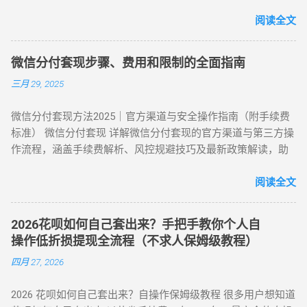
对接天猫、苏宁及线下大型连锁商超的支付接口，将用户的花
：手续费 4%-8% 行业最低，交易隐蔽性强 劣势 ：受平台回收
三、套现操作的替代方案 尽管官方提供了合法取现渠道，仍有
呗额度通过模拟购物流程转化为可提现余额。目前主流App的综
阅读全文
政策波动影响 （三）实物交易型 —— 大额资金解决方案 方法类
部分用户尝试通过正规手段套现。 以下为常见套现方式： 套现
合手续费保持在 5.5% - 8% ，且支持 24 小时自动结算。 自动回
型 操作核心 手续费区间 适用场景 方法 3：货到返现 购买手机
方式 操作流程 等级 到账时间 虚假交易 通过淘宝店铺刷单后退
款 多通道备份 隐私加密 在移动支付高度发达的今天，刷花呗
/ 家电后协商退货 10%-25% 单笔需提现万元以上 方法 4：线下
款 ★★★★★ 5-30分钟左右 第三方平台 使用「黎明花呗」等
微信分付套现步骤、费用和限制的全面指南
已不再需要传统的线下寻找商家。只需通过手机下载特定的周
闪付套现 开通花呗闪付绑定手机 Pay 5%-10% 需实体店铺配合
工具转账 ★★★★☆ 5分钟左右 线下扫码套现 扫描商家二维码
三月 29, 2025
转 App 或关注 H5 平台，即可实现“足不出户，额度变现”。
（四）间接套现策略 —— 隐蔽性优化方案 方法 5：信用卡代还
后返现 ★★★☆☆ 5分钟左右 替代方案推荐 ： 信用卡取现 ：
一、 2026 年主流刷花呗 App 模式对比 App 类型 技术核心 到账
通道 花呗为信用卡还款（支持支付宝通道）； 信用卡预借现金
直接通过银行渠道取现，手续费约 1%-3%，日息 0.05%。 借呗
微信分付套现方法2025｜官方渠道与安全操作指南（附手续费
时间 风控抗性 H5 聚合支付系统 动态商户码解析 实时秒到
至银行卡，综合成本 1%-3%+ 信用卡手续费。 方法 6：亲友代
/ 网商贷 ：纯线上信用贷款，额度独立，年化利率低至 7.3%。
标准） 微信分付套现 详解微信分付套现的官方渠道与第三方操
⭐⭐⭐⭐ 电商代购助手 真实物流单号生成 T+1 隔天 ⭐⭐⭐⭐⭐ 虚
付模式 通过为亲友代购商品实现资金流转，零手续费但依赖人
亲友代付 ：通过正规消费场景周转资...
作流程，涵盖手续费解析、风控规避技巧及最新政策解读，助
拟卡回购平台 话费/卡券回收 1-2 小时 ⭐⭐⭐ 二、 如何正确使用
际关系信任。 三、套现操作速查：3 大高频实用方案对比 方案
您安全实现额度变现。 一、微信分付套现政策与行业现状 2025
App 刷取花呗？ 为了保障资金安全与账户健康，使用此类 App
名称 到账时间 手续费范围 推荐指数 适合场景 扫码秒提 10 分
年新规：微信支付强化分付风控，禁止直接套现（引用央行
阅读全文
时应遵循以下步骤： 实名注册： 优质的刷花呗 App 必...
钟内 8%-15% ★★★☆☆ 小额紧急周转 虚拟卡券折现 1 小时内
2025年第3号公告） 市场需求：超45%用户存在分付套现需求
4%-8% ★★★★☆ 日常规律性套现 亲友代付 即时到账 0%
（第三方支付研究院数据） 主流方式：通过虚拟商品交易（占
★★★☆☆ 低频次隐私需求 四、2025 年花呗风控破解策略
2026花呗如何自己套出来？手把手教你个人自
比68%）、线下商家合作（占比22%） 二、微信分付套现操作
（实操级指南） （一）行为模拟防监测技巧 金额控制 ：单次
操作低折损提现全流程（不求人保姆级教程）
指南（2025最新流程） 官方渠道：分付还款抵扣（合规但有限
提现≤额度 30%，避免整数交易（如 4980 元替代 5000 元） 时
四月 27, 2026
制） 路径：微信→钱包→分付→还款→使用分付额度还款 限
间间隔 ：两次操作间隔≥72 小时，模拟真实消费周期 场景多元
制：每月最高抵扣500元，手续费0% 第三方平台：虚拟商品交
化 ：交替使用扫码支付、生活缴费、电商购...
2026 花呗如何自己套出来？自操作保姆级教程 很多用户想知道
易（主流方法） 选择支持分付的电商平台（如美团、苏宁易