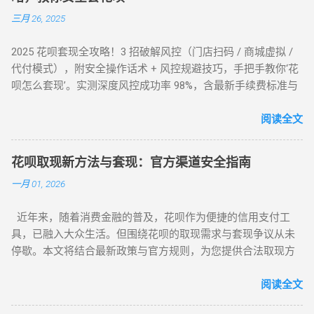
三月 26, 2025
2025 花呗套现全攻略！3 招破解风控（门店扫码 / 商城虚拟 /
代付模式），附安全操作话术 + 风控规避技巧，手把手教你‘花
呗怎么套现’。实测深度风控成功率 98%，含最新手续费标准与
平台推荐，解决套现难题，提升账户安全！ 2025 花呗套现最新
教程：全场景风控破解攻略，教你安全套花呗 在移动支付普
阅读全文
及的今天，花呗作为一款主流信用消费工具，其套现需求逐渐
成为用户关注的焦点。本文将针对不同风控等级的花呗账户，
花呗取现新方法与套现：官方渠道安全指南
提供系统性的套现解决方案，帮助用户在合规前提下实现额度
一月 01, 2026
变现。如果你正在搜索 “花呗怎么套现” 或 “花呗套现教程”，本
文将为你全面解析操作方法与风控应对策略。 一、无风控花
近年来，随着消费金融的普及，花呗作为便捷的信用支付工
呗：门店扫码套现法，秒到账的快捷操作 对于未触发风控的花
具，已融入大众生活。但围绕花呗的取现需求与套现争议从未
呗账户，最直接的套现方式是通过实体门店完成。 操作步骤如
停歇。本文将结合最新政策与官方规则，为您提供合法取现方
下： 寻找支持花呗的实体商家 ：如便利店、餐饮店等，确认其
案，并深度解析套现风险，助您理性使用信贷工具。 一、花呗
支持花呗收款。 扫码支付 ：打开支付宝 “扫一扫”，扫描商家收
为何限制套现？官方明令禁止的三大原因 花呗自 2015 年上线
阅读全文
款码，选择花呗支付指定金额。 实时结算 ：商家收到款项后，
以来，始终定位为消费信贷工具，其资金仅限用于日常消费场
扣除手续费将资金转回用户账户。此方法无需复杂流程，资金