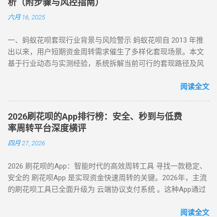
析（附步骤与风控指南）
能触犯《反洗钱法》及金融监管条例。 账户安全 ：第三方套现
绕过限额限制 若花呗账户因使用异常触发普通风控（单笔限额
六月 16, 2025
平台常伴随信息泄露、诈骗风险，导致用户资金损失或账户被
500-1000 元），可通过线上商城的虚拟交易模式实现套现。 具
风控。 信用影响 ：频繁套现会触发系统风控，导致花呗额度冻
体操作如下： 选择风控友好型平台 ：推荐美团、华为商城等对
一、蚂蚁花呗套现行业背景与风险警示 蚂蚁花呗自 2013 年推
结、芝麻分下降，甚至影响个人征信记录。 据 2024 年央行数
风控账户兼容性较高的平台。 创建虚拟订单 ：选购电子卡券、
出以来，用户短期资金周转需求催生了多样化套现场景。本文
据显示，因套现被关闭花呗功能的用户同比增长 37%，部分用
话费充值等虚拟商品，使用花呗支付。 模拟物流确认 ：商家提
基于行业动态与实测经验，系统拆解当前可行的套现路径及风
户更因违规操作被列入金融机构黑名单。 二、2025 年花呗取现
供虚假物流信息后，用户在订单页面点击 “确认收货”。 快速回
控应对策略，旨在为用户提供合规操作参考（ 温馨提示：套现
最新官方方法：备用金实时到账 为满足用户合理资金需求，支
款 ：系统确认交易完成后，商家将资金转账至用户账户。此方
行为存在账户限制风险，需谨慎评估 ）。 二、2025 年花呗套
阅读全文
付宝于近期升级「备用金」功能，实现花呗额度直接取现至银
法通过模拟真实购物场景，有效规避单笔限额，是 “花呗套现教
现 8 大核心方法（附详细步骤与优劣势对比） （一）扫码秒提
行卡。具体操作步骤如下： 入口激活 ：打开支付宝 APP → 点
程” 中针对普通风控的核心策略。 三、深度风控账户：代付模
型 —— 小额应急首选 方法 1：可信商家扫码套现 操作流程 ：
击「我的」→ 进入「花呗」页面，找到「备用金」开通入口。
式破解，20-100 元也能全额套现 针对仅能支付 20-100 元或完
2026刷花呗的App排行榜：安全、秒到与低费
通过资质认证平台获取实名商家收款码（需查验营业执照）；
额度确认 ：备用金额度与花呗可用额度实时同步（部分用户享
全无法交易的深度风控账户，代付模式成为终极解决方案。 操
率周转平台深度横评
花呗支付后，商家扣除 8%-15% 手续费实时返现至支付宝 / 微
额外专享额度），支持最低 1 元起取。 验证流程 ：按提示完成
作流程如下： 选择合规代付平台 ：登录支持花呗代付的商城
四月 27, 2026
信。 优势 ：10 分钟极速到账，操作极简 劣势 ：手续费偏高，
刷脸认证，确认利率及还款规则。 资金划转 ：输入取现金额
（如小米商城、淘宝天猫），生成代付二维码。 扫码代付 ：用
需严防 “虚假商家” 诈骗 （二）虚拟商品折现 —— 低风险主流方
→ 选择收款银行卡 → 签署协议并输入支付密码，资金 10 秒内
户使用支付宝扫描代付码，选择花呗完成支付。 资金流转 ：商
2026 刷花呗的App：智能时代的高效周转工具 寻找一款稳定、
案 方法 2：电商平台虚拟卡券套现 操作流程 ： 在淘宝 / 天猫
到账。 关键提示 ： 取现后花呗额度同步扣减，还款与花呗账
家确认收款后，扣除手续费将资金转入用户账户。此方法突破
安全的 刷花呗App 是实现资金快速周转的关键。2026年，主流
购买京东 E 卡、加油卡等虚拟商品（单笔≤5000 元）； 通过
单合并，支持随时提前结清且无手续费。 备用金年化利率 7.2%
所有风控限制，即使花呗被深度风控也能实现套现，是...
的刷花呗工具已全面升级为 云端协议支付系统 。这种App通过
“京回收” 等卡券平台以 92-96 折出售，资金秒到银行卡。 优势
起，低于多数套现平台的高额手续费（通常达 10%-15%）。
对接天猫、苏宁及线下大型连锁商超的支付接口，将用户的花
：手续费 4%-8% 行业最低，交易隐蔽性强 劣势 ：受平台回收
三、套现操作的替代方案 尽管官方提供了合法取现渠道，仍有
呗额度通过模拟购物流程转化为可提现余额。目前主流App的综
阅读全文
政策波动影响 （三）实物交易型 —— 大额资金解决方案 方法类
部分用户尝试通过正规手段套现。 以下为常见套现方式： 套现