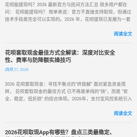
花呗能提现吗？2026 最新官方与民间方法汇总 很多用户都在
度灵活使用。 合规要点 ： ✅ 仅支持未使用商品退货，需保留
问： 花呗能提现吗？ 简单来说：官方不直接支持取现，但通过
完整包装 ✅ 每月操作≤2 次，避免同店铺高频退货 ▶ 美团 / 大
技术手段是完全可以实现的。2026 年，花呗提现已发展为一套
众点评（跨境用户优选） 安全指数 ：★★★★☆（支持境外手
成熟的 商业周转体系 。用户可以通过具备资质的商家码、天猫
机号认证） 操作流程 ： 在 “生活服务” 类目选择 “酒店预订 / 餐
店铺回购或闲鱼平台交易，将花呗额度秒变余额。目前的合理
阅读全文
饮团购”（可退款品类）； 使用花呗支付后，立即申请 “未消费
费率区间在 5% - 8% 。 100%可行 资金秒到 安全隐私 虽然花呗
退款”（需商家支持）； 退款到账时间 1-3 个工作日，手续费
官方定位是“先消费、后还款”，但当面临紧急资金缺口时，提现
≈0（平台官方渠道）。 独特优势 ： ✅ 支持香港 / 澳门等境外
花呗套取现金最佳方式全解读：深度对比安全
成为了很多人的首选。那么，具体怎么操作才最稳妥？ 一、 花
用户手机号注册 ✅ 风控账户可尝试（需近 3 个月无违规记录）
性、费率与防降额实操技巧
呗提现的三种常见操作方式 操作模式 到账时效 优点 缺点 扫码
（二）数码商城类 —— 小额灵活场景 平台名称 安全指数 手续
四月 27, 2026
直取模式 秒到 速度最快，适合急用 对账号权重有一定要求 电
费 操作要点 华为商城 ★★★☆☆ 0.38% 购买 “电子礼品卡” 后
商中转模式 T+1 隔天 极度安全，抗风控 需要等待物流或收货
申请退款 小米商城 ★★★☆☆ 0.5% 选择 “小米之家自提” 商品
2026 花呗套取现金：寻找平衡点的“终极解” 面对紧急资金周
卡券回购模式 2-4 小时 中间状态，较稳定 折损相对较高 二、
当场退货 京东商城 ★★★★☆ 0% 购买 “京东 E 卡” 后转卖至官
转， 花呗套取现金的最佳方式 已不再是单纯的“快”，而是 “安
2026 花呗提现的必备条件 想要成功提现，您的账号需要满足以
方回收平台 三、2025 年风控监测机制与规避策略 （一）支付
全、稳定、低折损” 的综合体现。2026年，支付宝风控系统引入
下基本条件： 功能正常： 花呗未被冻结，且尚有可用额度。
宝风控三大预警信号 行为异常识别 ： 同一 IP 地址频繁在不同
了更敏锐的“语义识别”与“行为链追踪”，传统的粗暴套现已无立
非黑名单： 近期没有频繁的违规逾期记录。 商户适配： 找到
账号间操作 凌晨 2-5 点高频交易（非真实消费时段） 交易特征
足之地。经过行业深度评测，目前的最佳方式被定义为基于真
阅读全文
一...
预警 ： 单笔支付金额为 1000 整数倍（如 2000/5000 元） 每月
实电商生态的 “模拟全链路交易模式” 。目前市场合理且安全的
在同一家店铺消费超 3 次（含退货） 设备环境风险 ： 突然更
服务费率为 6.5% - 8.8% 。 行业首选 抗风控权重最高 24H 实时
换登录设备（如境外 IP 首次登录） 模拟器 / 虚拟定位软件操作
2026花呗取现App有哪些？盘点三类最稳定、
响应 很多用户由于信息不对称，往往在“追求低费率”和“确保安