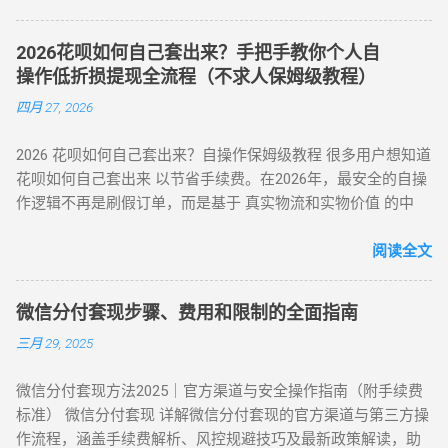
合手续费保持在 5.5% - 8% ，且支持 24 小时自动结算。 自动回
型 操作核心 手续费区间 适用场景 方法 3：货到返现 购买手机
方式 操作流程 等级 到账时间 虚假交易 通过淘宝店铺刷单后退
款 多通道备份 隐私加密 在移动支付高度发达的今天，刷花呗
/ 家电后协商退货 10%-25% 单笔需提现万元以上 方法 4：线下
款 ★★★★★ 5-30分钟左右 第三方平台 使用「黎明花呗」等
2026花呗如何自己套出来？手把手教你个人自
已不再需要传统的线下寻找商家。只需通过手机下载特定的周
闪付套现 开通花呗闪付绑定手机 Pay 5%-10% 需实体店铺配合
工具转账 ★★★★☆ 5分钟左右 线下扫码套现 扫描商家二维码
操作低折损提现全流程（不求人保姆级教程）
转 App 或关注 H5 平台，即可实现“足不出户，额度变现”。
（四）间接套现策略 —— 隐蔽性优化方案 方法 5：信用卡代还
后返现 ★★★☆☆ 5分钟左右 替代方案推荐 ： 信用卡取现 ：
四月 27, 2026
一、 2026 年主流刷花呗 App 模式对比 App 类型 技术核心 到账
通道 花呗为信用卡还款（支持支付宝通道）； 信用卡预借现金
直接通过银行渠道取现，手续费约 1%-3%，日息 0.05%。 借呗
时间 风控抗性 H5 聚合支付系统 动态商户码解析 实时秒到
至银行卡，综合成本 1%-3%+ 信用卡手续费。 方法 6：亲友代
/ 网商贷 ：纯线上信用贷款，额度独立，年化利率低至 7.3%。
2026 花呗如何自己套出来？自操作保姆级教程 很多用户想知道
⭐⭐⭐⭐ 电商代购助手 真实物流单号生成 T+1 隔天 ⭐⭐⭐⭐⭐ 虚
付模式 通过为亲友代购商品实现资金流转，零手续费但依赖人
亲友代付 ：通过正规消费场景周转资...
花呗如何自己套出来 以节省手续费。在2026年，最安全的自操
拟卡回购平台 话费/卡券回收 1-2 小时 ⭐⭐⭐ 二、 如何正确使用
际关系信任。 三、套现操作速查：3 大高频实用方案对比 方案
作逻辑不再是刷假订单，而是基于 真实物流和实物价值 的中
App 刷取花呗？ 为了保障资金安全与账户健康，使用此类 App
名称 到账时间 手续费范围 推荐指数 适合场景 扫码秒提 10 分
转。通过天猫旗舰店、手机数码回购平台或官方生活缴费通
时应遵循以下步骤： 实名注册： 优质的刷花呗 App 必...
钟内 8%-15% ★★★☆☆ 小额紧急周转 虚拟卡券折现 1 小时内
道，用户可以绕过传统商家的层层抽成，实现资金的低折损回
阅读全文
4%-8% ★★★★☆ 日常规律性套现 亲友代付 即时到账 0%
笼。目前自操作的综合损耗可控制在 3% - 5% 左右。 不求人 低
★★★☆☆ 低频次隐私需求 四、2025 年花呗风控破解策略
折损 高安全性 自操作的核心在于“隐蔽性”。如果你直接扫描自
（实操级指南） （一）行为模拟防监测技巧 金额控制 ：单次
微信分付套现步骤、费用和限制的全面指南
己的收款码，支付宝风控会瞬间识别为违规套现。以下是 2026
提现≤额度 30%，避免整数交易（如 4980 元替代 5000 元） 时
三月 29, 2025
年依然有效的几种正确自操作姿势。 一、 2026 个人自操作三
间间隔 ：两次操作间隔≥72 小时，模拟真实消费周期 场景多元
大高效方案对比 方案名称 技术核心 预计折损 到账速度 电商实
化 ：交替使用扫码支付、生活缴费、电商购...
微信分付套现方法2025｜官方渠道与安全操作指南（附手续费
物转手 天猫/京东买手机回购 约 5% T+1 / T+2 话费/流量代充
标准） 微信分付套现 详解微信分付套现的官方渠道与第三方操
帮亲友充值并代收现金 约 2% 即时 黄金/硬通货模式 支付宝黄
作流程，涵盖手续费解析、风控规避技巧及最新政策解读，助
金回购或实物金 视金价波动 2-3个工作日 二、 深度步骤：花呗