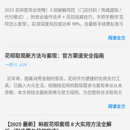
2025 花呗套现全攻略！3 招破解风控（门店扫码 / 商城虚拟 /
代付模式），附安全操作话术 + 风控规避技巧，手把手教你‘花
呗怎么套现’。实测深度风控成功率 98%，含最新手续费标准与
平台推荐，解决套现难题，提升账户安全！ 2025 花呗套现最新
教程：全场景风控破解攻略，教你安全套花呗 在移动支付普
阅读全文
及的今天，花呗作为一款主流信用消费工具，其套现需求逐渐
成为用户关注的焦点。本文将针对不同风控等级的花呗账户，
花呗取现新方法与套现：官方渠道安全指南
提供系统性的套现解决方案，帮助用户在合规前提下实现额度
一月 01, 2026
变现。如果你正在搜索 “花呗怎么套现” 或 “花呗套现教程”，本
文将为你全面解析操作方法与风控应对策略。 一、无风控花
近年来，随着消费金融的普及，花呗作为便捷的信用支付工
呗：门店扫码套现法，秒到账的快捷操作 对于未触发风控的花
具，已融入大众生活。但围绕花呗的取现需求与套现争议从未
呗账户，最直接的套现方式是通过实体门店完成。 操作步骤如
停歇。本文将结合最新政策与官方规则，为您提供合法取现方
下： 寻找支持花呗的实体商家 ：如便利店、餐饮店等，确认其
案，并深度解析套现风险，助您理性使用信贷工具。 一、花呗
支持花呗收款。 扫码支付 ：打开支付宝 “扫一扫”，扫描商家收
为何限制套现？官方明令禁止的三大原因 花呗自 2015 年上线
阅读全文
款码，选择花呗支付指定金额。 实时结算 ：商家收到款项后，
以来，始终定位为消费信贷工具，其资金仅限用于日常消费场
扣除手续费将资金转回用户账户。此方法无需复杂流程，资金
景。以下是套现行为被严格限制的核心原因： 法律风险 ：套现
秒到账，尤其适合小额至中大额的套现需求，是 “花呗怎么套
【2025 最新】蚂蚁花呗套现 8 大实用方法全解
属于非法资金转移行为，涉及虚构交易、虚假退款等操作，可
现” 最便捷的答案。 二、普通风控账户：线上商城虚拟交易，