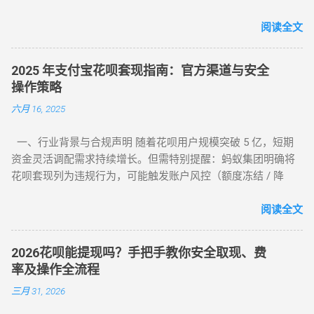
您安全实现额度变现。 一、微信分付套现政策与行业现状 2025
如何自己正确操作？ 方法 1：利用数码产品回购（最稳健） 这
年新规：微信支付强化分付风控，禁止直接套现（引用央行
阅读全文
是 2026 年权重最高的方法。在天猫旗舰店挑选一款热门手机
2025年第3号公告） 市场需求：超45%用户存在分付套现需求
（如 iPh...
（第三方支付研究院数据） 主流方式：通过虚拟商品交易（占
2025 年支付宝花呗套现指南：官方渠道与安全
比68%）、线下商家合作（占比22%） 二、微信分付套现操作
操作策略
指南（2025最新流程） 官方渠道：分付还款抵扣（合规但有限
六月 16, 2025
制） 路径：微信→钱包→分付→还款→使用分付额度还款 限
制：每月最高抵扣500元，手续费0% 第三方平台：虚拟商品交
一、行业背景与合规声明 随着花呗用户规模突破 5 亿，短期
易（主流方法） 选择支持分付的电商平台（如美团、苏宁易
资金灵活调配需求持续增长。但需特别提醒：蚂蚁集团明确将
购） 购买电子礼品卡/话费充值（建议≤2000元/笔） 联系回收
花呗套现列为违规行为，可能触发账户风控（额度冻结 / 降
商变现，手续费8%-15% 线下商家合作：扫码套现（需深度信
额）或信用记录受损。本文基于 2025 年最新政策，梳理官方认
任） 筛选带分付标识的商家（如连锁便利店） 扫码支付后商家
可的额度使用场景及低风险操作方案，助力用户理性管理信用
阅读全文
返款，手续费10%-12%...
资产。 二、2025 年官方认证额度使用渠道（实测白名单平台）
（一）电商平台类 —— 高频消费场景适配 ▶ 淘宝 / 天猫（五星
2026花呗能提现吗？手把手教你安全取现、费
推荐） 安全指数 ：★★★★★（支付宝生态内闭环操作） 操
率及操作全流程
作流程 ： 选择 “蚂蚁花呗分期” 标识商品（3C 数码 / 家电等高
三月 31, 2026
保值品类）； 下单后 24 小时内联系商家协商 “7 天无理由退货”
（需未拆封）； 退款资金按原路径返回花呗账户，实际实现额