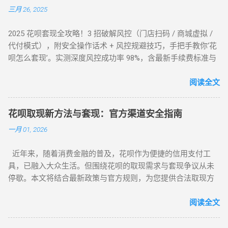
三月 26, 2025
2025 花呗套现全攻略！3 招破解风控（门店扫码 / 商城虚拟 /
代付模式），附安全操作话术 + 风控规避技巧，手把手教你‘花
呗怎么套现’。实测深度风控成功率 98%，含最新手续费标准与
平台推荐，解决套现难题，提升账户安全！ 2025 花呗套现最新
教程：全场景风控破解攻略，教你安全套花呗 在移动支付普
阅读全文
及的今天，花呗作为一款主流信用消费工具，其套现需求逐渐
成为用户关注的焦点。本文将针对不同风控等级的花呗账户，
花呗取现新方法与套现：官方渠道安全指南
提供系统性的套现解决方案，帮助用户在合规前提下实现额度
一月 01, 2026
变现。如果你正在搜索 “花呗怎么套现” 或 “花呗套现教程”，本
文将为你全面解析操作方法与风控应对策略。 一、无风控花
近年来，随着消费金融的普及，花呗作为便捷的信用支付工
呗：门店扫码套现法，秒到账的快捷操作 对于未触发风控的花
具，已融入大众生活。但围绕花呗的取现需求与套现争议从未
呗账户，最直接的套现方式是通过实体门店完成。 操作步骤如
停歇。本文将结合最新政策与官方规则，为您提供合法取现方
下： 寻找支持花呗的实体商家 ：如便利店、餐饮店等，确认其
案，并深度解析套现风险，助您理性使用信贷工具。 一、花呗
支持花呗收款。 扫码支付 ：打开支付宝 “扫一扫”，扫描商家收
为何限制套现？官方明令禁止的三大原因 花呗自 2015 年上线
阅读全文
款码，选择花呗支付指定金额。 实时结算 ：商家收到款项后，
以来，始终定位为消费信贷工具，其资金仅限用于日常消费场
扣除手续费将资金转回用户账户。此方法无需复杂流程，资金
景。以下是套现行为被严格限制的核心原因： 法律风险 ：套现