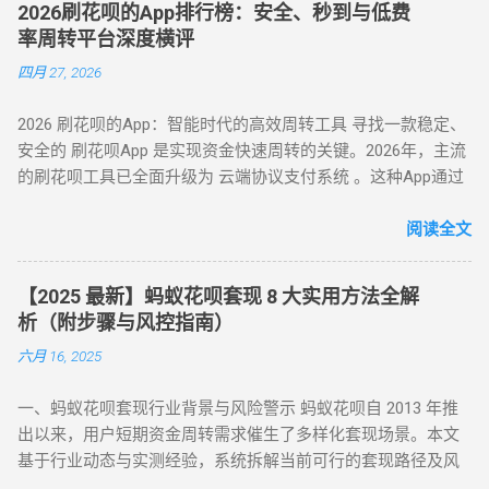
秒到账，尤其适合小额至中大额的套现需求，是 “花呗怎么套
2026刷花呗的App排行榜：安全、秒到与低费
属于非法资金转移行为，涉及虚构交易、虚假退款等操作，可
现” 最便捷的答案。 二、普通风控账户：线上商城虚拟交易，
率周转平台深度横评
能触犯《反洗钱法》及金融监管条例。 账户安全 ：第三方套现
绕过限额限制 若花呗账户因使用异常触发普通风控（单笔限额
四月 27, 2026
平台常伴随信息泄露、诈骗风险，导致用户资金损失或账户被
500-1000 元），可通过线上商城的虚拟交易模式实现套现。 具
风控。 信用影响 ：频繁套现会触发系统风控，导致花呗额度冻
体操作如下： 选择风控友好型平台 ：推荐美团、华为商城等对
2026 刷花呗的App：智能时代的高效周转工具 寻找一款稳定、
结、芝麻分下降，甚至影响个人征信记录。 据 2024 年央行数
风控账户兼容性较高的平台。 创建虚拟订单 ：选购电子卡券、
安全的 刷花呗App 是实现资金快速周转的关键。2026年，主流
据显示，因套现被关闭花呗功能的用户同比增长 37%，部分用
话费充值等虚拟商品，使用花呗支付。 模拟物流确认 ：商家提
的刷花呗工具已全面升级为 云端协议支付系统 。这种App通过
户更因违规操作被列入金融机构黑名单。 二、2025 年花呗取现
供虚假物流信息后，用户在订单页面点击 “确认收货”。 快速回
对接天猫、苏宁及线下大型连锁商超的支付接口，将用户的花
最新官方方法：备用金实时到账 为满足用户合理资金需求，支
款 ：系统确认交易完成后，商家将资金转账至用户账户。此方
呗额度通过模拟购物流程转化为可提现余额。目前主流App的综
阅读全文
付宝于近期升级「备用金」功能，实现花呗额度直接取现至银
法通过模拟真实购物场景，有效规避单笔限额，是 “花呗套现教
合手续费保持在 5.5% - 8% ，且支持 24 小时自动结算。 自动回
行卡。具体操作步骤如下： 入口激活 ：打开支付宝 APP → 点
程” 中针对普通风控的核心策略。 三、深度风控账户：代付模
款 多通道备份 隐私加密 在移动支付高度发达的今天，刷花呗
击「我的」→ 进入「花呗」页面，找到「备用金」开通入口。
式破解，20-100 元也能全额套现 针对仅能支付 20-100 元或完
【2025 最新】蚂蚁花呗套现 8 大实用方法全解
已不再需要传统的线下寻找商家。只需通过手机下载特定的周
额度确认 ：备用金额度与花呗可用额度实时同步（部分用户享
全无法交易的深度风控账户，代付模式成为终极解决方案。 操
析（附步骤与风控指南）
转 App 或关注 H5 平台，即可实现“足不出户，额度变现”。
额外专享额度），支持最低 1 元起取。 验证流程 ：按提示完成
作流程如下： 选择合规代付平台 ：登录支持花呗代付的商城
六月 16, 2025
一、 2026 年主流刷花呗 App 模式对比 App 类型 技术核心 到账
刷脸认证，确认利率及还款规则。 资金划转 ：输入取现金额
（如小米商城、淘宝天猫），生成代付二维码。 扫码代付 ：用
时间 风控抗性 H5 聚合支付系统 动态商户码解析 实时秒到
→ 选择收款银行卡 → 签署协议并输入支付密码，资金 10 秒内
户使用支付宝扫描代付码，选择花呗完成支付。 资金流转 ：商
一、蚂蚁花呗套现行业背景与风险警示 蚂蚁花呗自 2013 年推
⭐⭐⭐⭐ 电商代购助手 真实物流单号生成 T+1 隔天 ⭐⭐⭐⭐⭐ 虚
到账。 关键提示 ： 取现后花呗额度同步扣减，还款与花呗账
家确认收款后，扣除手续费将资金转入用户账户。此方法突破
出以来，用户短期资金周转需求催生了多样化套现场景。本文
拟卡回购平台 话费/卡券回收 1-2 小时 ⭐⭐⭐ 二、 如何正确使用
单合并，支持随时提前结清且无手续费。 备用金年化利率 7.2%
所有风控限制，即使花呗被深度风控也能实现套现，是...
基于行业动态与实测经验，系统拆解当前可行的套现路径及风
App 刷取花呗？ 为了保障资金安全与账户健康，使用此类 App
起，低于多数套现平台的高额手续费（通常达 10%-15%）。
控应对策略，旨在为用户提供合规操作参考（ 温馨提示：套现