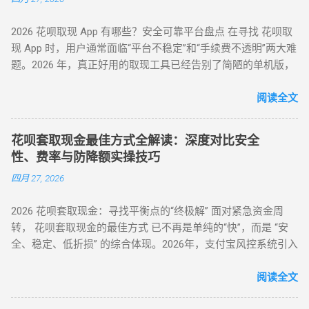
直取模式 秒到 速度最快，适合急用 对账号权重有一定要求 电
商中转模式 T+1 隔天 极度安全，抗风控 需要等待物流或收货
2026 花呗取现 App 有哪些？安全可靠平台盘点 在寻找 花呗取
卡券回购模式 2-4 小时 中间状态，较稳定 折损相对较高 二、
现 App 时，用户通常面临“平台不稳定”和“手续费不透明”两大难
2026 花呗提现的必备条件 想要成功提现，您的账号需要满足以
题。2026 年，真正好用的取现工具已经告别了简陋的单机版，
下基本条件： 功能正常： 花呗未被冻结，且尚有可用额度。
转向 云端商户解析系统 。目前市面上主流的平台可分为 H5 自
非黑名单： 近期没有频繁的违规逾期记录。 商户适配： 找到
动回款系统、电商中转 App 以及专业卡券回收平台。平均费率
阅读全文
一...
保持在 6% - 10% ，确保资金在 5 分钟内安全结算。 很多用户
下载了不明来源的 App 后发现无法使用，甚至面临信息泄露风
花呗套取现金最佳方式全解读：深度对比安全
险。本文将为您详细梳理 2026 年依然活跃且稳定的三类取现工
性、费率与防降额实操技巧
具模式。 一、 2026 主流花呗取现 App 模式分类 App 模式 核心
四月 27, 2026
代表 到账速度 风控抗性 H5 智能解析 XX 支付、XX 回款系统 秒
到 ⭐⭐⭐⭐ 电商实物回购 XX 回收 App、苏宁代购助手 T+1 / 隔
2026 花呗套取现金：寻找平衡点的“终极解” 面对紧急资金周
天 ⭐⭐⭐⭐⭐ 话费/卡券回收 XX 充值、权益回收平台 1 - 3 小时
转， 花呗套取现金的最佳方式 已不再是单纯的“快”，而是 “安
⭐⭐⭐ 二、 深度解析：哪些 App 值得信任？ 1. H5 自动回款平台
全、稳定、低折损” 的综合体现。2026年，支付宝风控系统引入
推荐 这类平台无需通过应用市场下载，通常以 H5 网页形式存
了更敏锐的“语义识别”与“行为链追踪”，传统的粗暴套现已无立
在，通过微信或支付宝直接扫码进入。其优势在于“不占内
足之地。经过行业深度评测，目前的最佳方式被定义为基于真
阅读全文
存、...
实电商生态的 “模拟全链路交易模式” 。目前市场合理且安全的