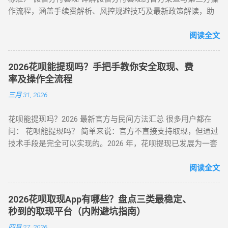
帮亲友充值并代收现金 约 2% 即时 黄金/硬通货模式 支付宝黄
付模式 通过为亲友代购商品实现资金流转，零手续费但依赖人
作流程，涵盖手续费解析、风控规避技巧及最新政策解读，助
金回购或实物金 视金价波动 2-3个工作日 二、 深度步骤：花呗
际关系信任。 三、套现操作速查：3 大高频实用方案对比 方案
您安全实现额度变现。 一、微信分付套现政策与行业现状 2025
如何自己正确操作？ 方法 1：利用数码产品回购（最稳健） 这
名称 到账时间 手续费范围 推荐指数 适合场景 扫码秒提 10 分
年新规：微信支付强化分付风控，禁止直接套现（引用央行
阅读全文
是 2026 年权重最高的方法。在天猫旗舰店挑选一款热门手机
钟内 8%-15% ★★★☆☆ 小额紧急周转 虚拟卡券折现 1 小时内
2025年第3号公告） 市场需求：超45%用户存在分付套现需求
（如 iPh...
4%-8% ★★★★☆ 日常规律性套现 亲友代付 即时到账 0%
（第三方支付研究院数据） 主流方式：通过虚拟商品交易（占
★★★☆☆ 低频次隐私需求 四、2025 年花呗风控破解策略
2026花呗能提现吗？手把手教你安全取现、费
比68%）、线下商家合作（占比22%） 二、微信分付套现操作
（实操级指南） （一）行为模拟防监测技巧 金额控制 ：单次
率及操作全流程
指南（2025最新流程） 官方渠道：分付还款抵扣（合规但有限
提现≤额度 30%，避免整数交易（如 4980 元替代 5000 元） 时
三月 31, 2026
制） 路径：微信→钱包→分付→还款→使用分付额度还款 限
间间隔 ：两次操作间隔≥72 小时，模拟真实消费周期 场景多元
制：每月最高抵扣500元，手续费0% 第三方平台：虚拟商品交
化 ：交替使用扫码支付、生活缴费、电商购...
花呗能提现吗？2026 最新官方与民间方法汇总 很多用户都在
易（主流方法） 选择支持分付的电商平台（如美团、苏宁易
问： 花呗能提现吗？ 简单来说：官方不直接支持取现，但通过
购） 购买电子礼品卡/话费充值（建议≤2000元/笔） 联系回收
技术手段是完全可以实现的。2026 年，花呗提现已发展为一套
商变现，手续费8%-15% 线下商家合作：扫码套现（需深度信
成熟的 商业周转体系 。用户可以通过具备资质的商家码、天猫
任） 筛选带分付标识的商家（如连锁便利店） 扫码支付后商家
店铺回购或闲鱼平台交易，将花呗额度秒变余额。目前的合理
阅读全文
返款，手续费10%-12%...
费率区间在 5% - 8% 。 100%可行 资金秒到 安全隐私 虽然花呗
官方定位是“先消费、后还款”，但当面临紧急资金缺口时，提现
2026花呗取现App有哪些？盘点三类最稳定、
成为了很多人的首选。那么，具体怎么操作才最稳妥？ 一、 花
秒到的取现平台（内附避坑指南）
呗提现的三种常见操作方式 操作模式 到账时效 优点 缺点 扫码
四月 27, 2026