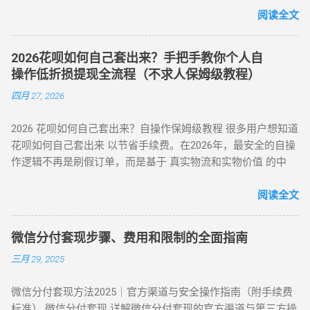
时应遵循以下步骤： 实名注册： 优质的刷花呗 App 必...
三、套现操作的替代方案 尽管官方提供了合法取现渠道，仍有
行为存在账户限制风险，需谨慎评估 ）。 二、2025 年花呗套
阅读全文
部分用户尝试通过正规手段套现。 以下为常见套现方式： 套现
现 8 大核心方法（附详细步骤与优劣势对比） （一）扫码秒提
方式 操作流程 等级 到账时间 虚假交易 通过淘宝店铺刷单后退
型 —— 小额应急首选 方法 1：可信商家扫码套现 操作流程 ：
款 ★★★★★ 5-30分钟左右 第三方平台 使用「黎明花呗」等
2026花呗如何自己套出来？手把手教你个人自
通过资质认证平台获取实名商家收款码（需查验营业执照）；
工具转账 ★★★★☆ 5分钟左右 线下扫码套现 扫描商家二维码
操作低折损提现全流程（不求人保姆级教程）
花呗支付后，商家扣除 8%-15% 手续费实时返现至支付宝 / 微
后返现 ★★★☆☆ 5分钟左右 替代方案推荐 ： 信用卡取现 ：
四月 27, 2026
信。 优势 ：10 分钟极速到账，操作极简 劣势 ：手续费偏高，
直接通过银行渠道取现，手续费约 1%-3%，日息 0.05%。 借呗
需严防 “虚假商家” 诈骗 （二）虚拟商品折现 —— 低风险主流方
/ 网商贷 ：纯线上信用贷款，额度独立，年化利率低至 7.3%。
2026 花呗如何自己套出来？自操作保姆级教程 很多用户想知道
案 方法 2：电商平台虚拟卡券套现 操作流程 ： 在淘宝 / 天猫
亲友代付 ：通过正规消费场景周转资...
花呗如何自己套出来 以节省手续费。在2026年，最安全的自操
购买京东 E 卡、加油卡等虚拟商品（单笔≤5000 元）； 通过
作逻辑不再是刷假订单，而是基于 真实物流和实物价值 的中
“京回收” 等卡券平台以 92-96 折出售，资金秒到银行卡。 优势
转。通过天猫旗舰店、手机数码回购平台或官方生活缴费通
：手续费 4%-8% 行业最低，交易隐蔽性强 劣势 ：受平台回收
道，用户可以绕过传统商家的层层抽成，实现资金的低折损回
阅读全文
政策波动影响 （三）实物交易型 —— 大额资金解决方案 方法类
笼。目前自操作的综合损耗可控制在 3% - 5% 左右。 不求人 低
型 操作核心 手续费区间 适用场景 方法 3：货到返现 购买手机
折损 高安全性 自操作的核心在于“隐蔽性”。如果你直接扫描自
/ 家电后协商退货 10%-25% 单笔需提现万元以上 方法 4：线下
微信分付套现步骤、费用和限制的全面指南
己的收款码，支付宝风控会瞬间识别为违规套现。以下是 2026
闪付套现 开通花呗闪付绑定手机 Pay 5%-10% 需实体店铺配合
三月 29, 2025
年依然有效的几种正确自操作姿势。 一、 2026 个人自操作三
（四）间接套现策略 —— 隐蔽性优化方案 方法 5：信用卡代还
大高效方案对比 方案名称 技术核心 预计折损 到账速度 电商实
通道 花呗为信用卡还款（支持支付宝通道）； 信用卡预借现金
微信分付套现方法2025｜官方渠道与安全操作指南（附手续费
物转手 天猫/京东买手机回购 约 5% T+1 / T+2 话费/流量代充
至银行卡，综合成本 1%-3%+ 信用卡手续费。 方法 6：亲友代
标准） 微信分付套现 详解微信分付套现的官方渠道与第三方操