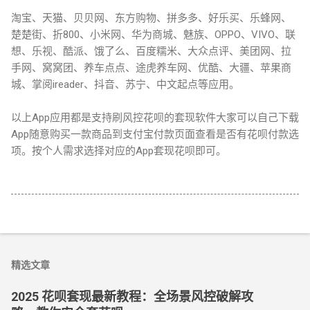
淘宝、天猫、贝贝网、东方购物、拼多多、好乐买、乐蜂网、
楚楚街、折800、小米网、华为商城、魅族、OPPO、VIVO、联
想、乐视、酷派、饿了么、百度糯米、大众点评、美团网、拉
手网、窝窝团、养车点点、途虎养车网、优酷、大疆、苹果商
城、掌阅ireader、抖音、苏宁、中文起点等应用。
以上App应用都是支持刷风控花呗的套现软件大家可以自己下载
App随意购买一款商品到支付宝付款页面查看是否有花呗付款选
项。按个人需求选择对应的App套现花呗即可。
精选文章
2025 花呗套现最新教程：全场景风控破解攻