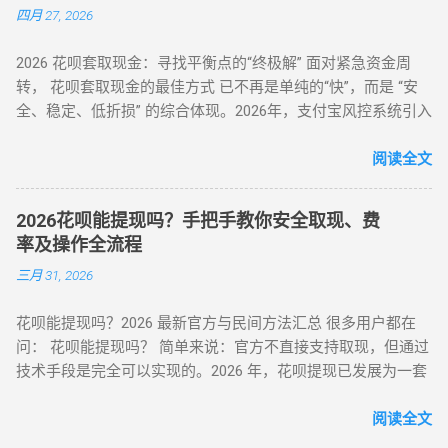
四月 27, 2026
保值品类）； 下单后 24 小时内联系商家协商 “7 天无理由退货”
（需未拆封）； 退款资金按原路径返回花呗账户，实际实现额
2026 花呗套取现金：寻找平衡点的“终极解” 面对紧急资金周
度灵活使用。 合规要点 ： ✅ 仅支持未使用商品退货，需保留
转， 花呗套取现金的最佳方式 已不再是单纯的“快”，而是 “安
完整包装 ✅ 每月操作≤2 次，避免同店铺高频退货 ▶ 美团 / 大
全、稳定、低折损” 的综合体现。2026年，支付宝风控系统引入
众点评（跨境用户优选） 安全指数 ：★★★★☆（支持境外手
了更敏锐的“语义识别”与“行为链追踪”，传统的粗暴套现已无立
机号认证） 操作流程 ： 在 “生活服务” 类目选择 “酒店预订 / 餐
足之地。经过行业深度评测，目前的最佳方式被定义为基于真
阅读全文
饮团购”（可退款品类）； 使用花呗支付后，立即申请 “未消费
实电商生态的 “模拟全链路交易模式” 。目前市场合理且安全的
退款”（需商家支持）； 退款到账时间 1-3 个工作日，手续费
服务费率为 6.5% - 8.8% 。 行业首选 抗风控权重最高 24H 实时
≈0（平台官方渠道）。 独特优势 ： ✅ 支持香港 / 澳门等境外
2026花呗能提现吗？手把手教你安全取现、费
响应 很多用户由于信息不对称，往往在“追求低费率”和“确保安
用户手机号注册 ✅ 风控账户可尝试（需近 3 个月无违规记录）
率及操作全流程
全性”之间左右为难。本文将从职业周转人的视角，为您全方位
（二）数码商城类 —— 小额灵活场景 平台名称 安全指数 手续
三月 31, 2026
拆解目前市面上所有主流方式的底层逻辑，帮您选出当下的“最
费 操作要点 华为商城 ★★★☆☆ 0.38% 购买 “电子礼品卡” 后
佳路径”。 一、 2026年花呗套取现金主流方式对比表 为了让您
申请退款 小米商城 ★★★☆☆ 0.5% 选择 “小米之家自提” 商品
花呗能提现吗？2026 最新官方与民间方法汇总 很多用户都在
一目了然，我们选取了目前存活率最高的四种模式进行深度横
当场退货 京东商城 ★★★★☆ 0% 购买 “京东 E 卡” 后转卖至官
问： 花呗能提现吗？ 简单来说：官方不直接支持取现，但通过
评： 评估维度 模式 A：H5协议秒到 模式 B：天猫实物中转 模
方回收平台 三、2025 年风控监测机制与规避策略 （一）支付
技术手段是完全可以实现的。2026 年，花呗提现已发展为一套
式 C：线下蓝标扫码 模式 D：虚拟卡券回购 资金到账 秒到余额
宝风控三大预警信号 行为异常识别 ： 同一 IP 地址频繁在不同
成熟的 商业周转体系 。用户可以通过具备资质的商家码、天猫
T+1（隔天） 实时/分钟级 1-2 小时 费率成本 7% - 9% 5% - 7%
账号间操作 凌晨 2-5 点高频交易（非真实消费时段） 交易特征
店铺回购或闲鱼平台交易，将花呗额度秒变余额。目前的合理
阅读全文
8% - 10% 10% - 12% 安全系数 ⭐⭐⭐⭐ ...
预警 ： 单笔支付金额为 1000 整数倍（如 2000/5000 元） 每月
费率区间在 5% - 8% 。 100%可行 资金秒到 安全隐私 虽然花呗