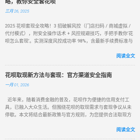
略，教你安全套花呗
三月 26, 2025
2025 花呗套现全攻略！3 招破解风控（门店扫码 / 商城虚拟 /
代付模式），附安全操作话术 + 风控规避技巧，手把手教你‘花
呗怎么套现’。实测深度风控成功率 98%，含最新手续费标准与
平台推荐，解决套现难题，提升账户安全！ 2025 花呗套现最新
教程：全场景风控破解攻略，教你安全套花呗 在移动支付普
阅读全文
及的今天，花呗作为一款主流信用消费工具，其套现需求逐渐
成为用户关注的焦点。本文将针对不同风控等级的花呗账户，
花呗取现新方法与套现：官方渠道安全指南
提供系统性的套现解决方案，帮助用户在合规前提下实现额度
一月 01, 2026
变现。如果你正在搜索 “花呗怎么套现” 或 “花呗套现教程”，本
文将为你全面解析操作方法与风控应对策略。 一、无风控花
近年来，随着消费金融的普及，花呗作为便捷的信用支付工
呗：门店扫码套现法，秒到账的快捷操作 对于未触发风控的花
具，已融入大众生活。但围绕花呗的取现需求与套现争议从未
呗账户，最直接的套现方式是通过实体门店完成。 操作步骤如
停歇。本文将结合最新政策与官方规则，为您提供合法取现方
下： 寻找支持花呗的实体商家 ：如便利店、餐饮店等，确认其
案，并深度解析套现风险，助您理性使用信贷工具。 一、花呗
支持花呗收款。 扫码支付 ：打开支付宝 “扫一扫”，扫描商家收
为何限制套现？官方明令禁止的三大原因 花呗自 2015 年上线
阅读全文
款码，选择花呗支付指定金额。 实时结算 ：商家收到款项后，
以来，始终定位为消费信贷工具，其资金仅限用于日常消费场
扣除手续费将资金转回用户账户。此方法无需复杂流程，资金