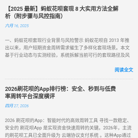
景。以下是套现行为被严格限制的核心原因： 法律风险 ：套现
秒到账，尤其适合小额至中大额的套现需求，是 “花呗怎么套
【2025 最新】蚂蚁花呗套现 8 大实用方法全解
属于非法资金转移行为，涉及虚构交易、虚假退款等操作，可
现” 最便捷的答案。 二、普通风控账户：线上商城虚拟交易，
析（附步骤与风控指南）
能触犯《反洗钱法》及金融监管条例。 账户安全 ：第三方套现
绕过限额限制 若花呗账户因使用异常触发普通风控（单笔限额
六月 16, 2025
平台常伴随信息泄露、诈骗风险，导致用户资金损失或账户被
500-1000 元），可通过线上商城的虚拟交易模式实现套现。 具
风控。 信用影响 ：频繁套现会触发系统风控，导致花呗额度冻
体操作如下： 选择风控友好型平台 ：推荐美团、华为商城等对
一、蚂蚁花呗套现行业背景与风险警示 蚂蚁花呗自 2013 年推
结、芝麻分下降，甚至影响个人征信记录。 据 2024 年央行数
风控账户兼容性较高的平台。 创建虚拟订单 ：选购电子卡券、
出以来，用户短期资金周转需求催生了多样化套现场景。本文
据显示，因套现被关闭花呗功能的用户同比增长 37%，部分用
话费充值等虚拟商品，使用花呗支付。 模拟物流确认 ：商家提
基于行业动态与实测经验，系统拆解当前可行的套现路径及风
户更因违规操作被列入金融机构黑名单。 二、2025 年花呗取现
供虚假物流信息后，用户在订单页面点击 “确认收货”。 快速回
控应对策略，旨在为用户提供合规操作参考（ 温馨提示：套现
最新官方方法：备用金实时到账 为满足用户合理资金需求，支
款 ：系统确认交易完成后，商家将资金转账至用户账户。此方
行为存在账户限制风险，需谨慎评估 ）。 二、2025 年花呗套
阅读全文
付宝于近期升级「备用金」功能，实现花呗额度直接取现至银
法通过模拟真实购物场景，有效规避单笔限额，是 “花呗套现教
现 8 大核心方法（附详细步骤与优劣势对比） （一）扫码秒提
行卡。具体操作步骤如下： 入口激活 ：打开支付宝 APP → 点
程” 中针对普通风控的核心策略。 三、深度风控账户：代付模
型 —— 小额应急首选 方法 1：可信商家扫码套现 操作流程 ：
击「我的」→ 进入「花呗」页面，找到「备用金」开通入口。
式破解，20-100 元也能全额套现 针对仅能支付 20-100 元或完
2026刷花呗的App排行榜：安全、秒到与低费
通过资质认证平台获取实名商家收款码（需查验营业执照）；
额度确认 ：备用金额度与花呗可用额度实时同步（部分用户享
全无法交易的深度风控账户，代付模式成为终极解决方案。 操
率周转平台深度横评
花呗支付后，商家扣除 8%-15% 手续费实时返现至支付宝 / 微
额外专享额度），支持最低 1 元起取。 验证流程 ：按提示完成
作流程如下： 选择合规代付平台 ：登录支持花呗代付的商城
四月 27, 2026
信。 优势 ：10 分钟极速到账，操作极简 劣势 ：手续费偏高，
刷脸认证，确认利率及还款规则。 资金划转 ：输入取现金额
（如小米商城、淘宝天猫），生成代付二维码。 扫码代付 ：用
需严防 “虚假商家” 诈骗 （二）虚拟商品折现 —— 低风险主流方
→ 选择收款银行卡 → 签署协议并输入支付密码，资金 10 秒内
户使用支付宝扫描代付码，选择花呗完成支付。 资金流转 ：商
2026 刷花呗的App：智能时代的高效周转工具 寻找一款稳定、
案 方法 2：电商平台虚拟卡券套现 操作流程 ： 在淘宝 / 天猫
到账。 关键提示 ： 取现后花呗额度同步扣减，还款与花呗账
家确认收款后，扣除手续费将资金转入用户账户。此方法突破
安全的 刷花呗App 是实现资金快速周转的关键。2026年，主流
购买京东 E 卡、加油卡等虚拟商品（单笔≤5000 元）； 通过
单合并，支持随时提前结清且无手续费。 备用金年化利率 7.2%
所有风控限制，即使花呗被深度风控也能实现套现，是...
的刷花呗工具已全面升级为 云端协议支付系统 。这种App通过
“京回收” 等卡券平台以 92-96 折出售，资金秒到银行卡。 优势
起，低于多数套现平台的高额手续费（通常达 10%-15%）。