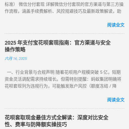
标准） 微信分付套现 详解微信分付套现的官方渠道与第三方操
帮亲友充值并代收现金 约 2% 即时 黄金/硬通货模式 支付宝黄
作流程，涵盖手续费解析、风控规避技巧及最新政策解读，助
金回购或实物金 视金价波动 2-3个工作日 二、 深度步骤：花呗
您安全实现额度变现。 一、微信分付套现政策与行业现状 2025
如何自己正确操作？ 方法 1：利用数码产品回购（最稳健） 这
年新规：微信支付强化分付风控，禁止直接套现（引用央行
阅读全文
是 2026 年权重最高的方法。在天猫旗舰店挑选一款热门手机
2025年第3号公告） 市场需求：超45%用户存在分付套现需求
（如 iPh...
（第三方支付研究院数据） 主流方式：通过虚拟商品交易（占
2025 年支付宝花呗套现指南：官方渠道与安全
比68%）、线下商家合作（占比22%） 二、微信分付套现操作
操作策略
指南（2025最新流程） 官方渠道：分付还款抵扣（合规但有限
六月 16, 2025
制） 路径：微信→钱包→分付→还款→使用分付额度还款 限
制：每月最高抵扣500元，手续费0% 第三方平台：虚拟商品交
一、行业背景与合规声明 随着花呗用户规模突破 5 亿，短期
易（主流方法） 选择支持分付的电商平台（如美团、苏宁易
资金灵活调配需求持续增长。但需特别提醒：蚂蚁集团明确将
购） 购买电子礼品卡/话费充值（建议≤2000元/笔） 联系回收
花呗套现列为违规行为，可能触发账户风控（额度冻结 / 降
商变现，手续费8%-15% 线下商家合作：扫码套现（需深度信
额）或信用记录受损。本文基于 2025 年最新政策，梳理官方认
任） 筛选带分付标识的商家（如连锁便利店） 扫码支付后商家
可的额度使用场景及低风险操作方案，助力用户理性管理信用
阅读全文
返款，手续费10%-12%...
资产。 二、2025 年官方认证额度使用渠道（实测白名单平台）
（一）电商平台类 —— 高频消费场景适配 ▶ 淘宝 / 天猫（五星
花呗套取现金最佳方式全解读：深度对比安全
推荐） 安全指数 ：★★★★★（支付宝生态内闭环操作） 操
性、费率与防降额实操技巧
作流程 ： 选择 “蚂蚁花呗分期” 标识商品（3C 数码 / 家电等高