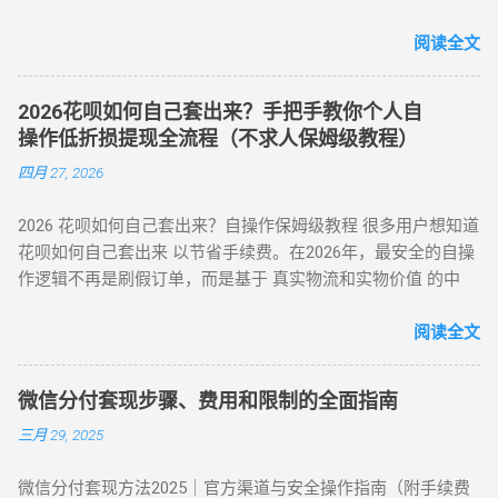
对接天猫、苏宁及线下大型连锁商超的支付接口，将用户的花
：手续费 4%-8% 行业最低，交易隐蔽性强 劣势 ：受平台回收
三、套现操作的替代方案 尽管官方提供了合法取现渠道，仍有
呗额度通过模拟购物流程转化为可提现余额。目前主流App的综
阅读全文
政策波动影响 （三）实物交易型 —— 大额资金解决方案 方法类
部分用户尝试通过正规手段套现。 以下为常见套现方式： 套现
合手续费保持在 5.5% - 8% ，且支持 24 小时自动结算。 自动回
型 操作核心 手续费区间 适用场景 方法 3：货到返现 购买手机
方式 操作流程 等级 到账时间 虚假交易 通过淘宝店铺刷单后退
款 多通道备份 隐私加密 在移动支付高度发达的今天，刷花呗
/ 家电后协商退货 10%-25% 单笔需提现万元以上 方法 4：线下
款 ★★★★★ 5-30分钟左右 第三方平台 使用「黎明花呗」等
2026花呗如何自己套出来？手把手教你个人自
已不再需要传统的线下寻找商家。只需通过手机下载特定的周
闪付套现 开通花呗闪付绑定手机 Pay 5%-10% 需实体店铺配合
工具转账 ★★★★☆ 5分钟左右 线下扫码套现 扫描商家二维码
操作低折损提现全流程（不求人保姆级教程）
转 App 或关注 H5 平台，即可实现“足不出户，额度变现”。
（四）间接套现策略 —— 隐蔽性优化方案 方法 5：信用卡代还
后返现 ★★★☆☆ 5分钟左右 替代方案推荐 ： 信用卡取现 ：
四月 27, 2026
一、 2026 年主流刷花呗 App 模式对比 App 类型 技术核心 到账
通道 花呗为信用卡还款（支持支付宝通道）； 信用卡预借现金
直接通过银行渠道取现，手续费约 1%-3%，日息 0.05%。 借呗
时间 风控抗性 H5 聚合支付系统 动态商户码解析 实时秒到
至银行卡，综合成本 1%-3%+ 信用卡手续费。 方法 6：亲友代
/ 网商贷 ：纯线上信用贷款，额度独立，年化利率低至 7.3%。
2026 花呗如何自己套出来？自操作保姆级教程 很多用户想知道
⭐⭐⭐⭐ 电商代购助手 真实物流单号生成 T+1 隔天 ⭐⭐⭐⭐⭐ 虚
付模式 通过为亲友代购商品实现资金流转，零手续费但依赖人
亲友代付 ：通过正规消费场景周转资...
花呗如何自己套出来 以节省手续费。在2026年，最安全的自操
拟卡回购平台 话费/卡券回收 1-2 小时 ⭐⭐⭐ 二、 如何正确使用
际关系信任。 三、套现操作速查：3 大高频实用方案对比 方案
作逻辑不再是刷假订单，而是基于 真实物流和实物价值 的中
App 刷取花呗？ 为了保障资金安全与账户健康，使用此类 App
名称 到账时间 手续费范围 推荐指数 适合场景 扫码秒提 10 分
转。通过天猫旗舰店、手机数码回购平台或官方生活缴费通
时应遵循以下步骤： 实名注册： 优质的刷花呗 App 必...
钟内 8%-15% ★★★☆☆ 小额紧急周转 虚拟卡券折现 1 小时内
道，用户可以绕过传统商家的层层抽成，实现资金的低折损回
阅读全文
4%-8% ★★★★☆ 日常规律性套现 亲友代付 即时到账 0%
笼。目前自操作的综合损耗可控制在 3% - 5% 左右。 不求人 低
★★★☆☆ 低频次隐私需求 四、2025 年花呗风控破解策略
折损 高安全性 自操作的核心在于“隐蔽性”。如果你直接扫描自
（实操级指南） （一）行为模拟防监测技巧 金额控制 ：单次
微信分付套现步骤、费用和限制的全面指南
己的收款码，支付宝风控会瞬间识别为违规套现。以下是 2026
提现≤额度 30%，避免整数交易（如 4980 元替代 5000 元） 时
三月 29, 2025
年依然有效的几种正确自操作姿势。 一、 2026 个人自操作三
间间隔 ：两次操作间隔≥72 小时，模拟真实消费周期 场景多元
大高效方案对比 方案名称 技术核心 预计折损 到账速度 电商实
化 ：交替使用扫码支付、生活缴费、电商购...
微信分付套现方法2025｜官方渠道与安全操作指南（附手续费
物转手 天猫/京东买手机回购 约 5% T+1 / T+2 话费/流量代充