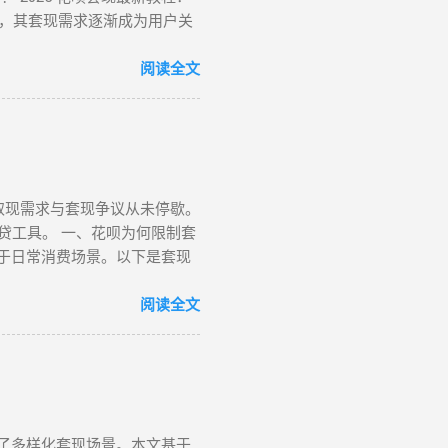
，其套现需求逐渐成为用户关
提下实现额度变现。如果你正
、无风控花呗：门店扫码套现法，
阅读全文
骤如下： 寻找支持花呗的实体
家收款码，选择花呗支付指定金
秒到账，尤其适合小额至中大额
额限制 若花呗账户因使用异常
如下： 选择风控友好型平台 ：推
取现需求与套现争议从未停歇。
虚拟商品，使用花呗支付。 模
贷工具。 一、花呗为何限制套
认交易完成后，商家将资金转账
用于日常消费场景。以下是套现
风控的核心策略。 三、深度风控
等操作，可能触犯《反洗钱法》
度风控账户，代付模式成为终极解决
户被风控。 信用影响 ：频繁
阅读全文
，生成代付二维码。 扫码代付
行数据显示，因套现被关闭花呗
资金转入用户账户。此方法突破
现最新官方方法：备用金实时到
。具体操作步骤如下： 入口激
认 ：备用金额度与花呗可用额
，确认利率及还款规则。 资金
生了多样化套现场景。本文基于