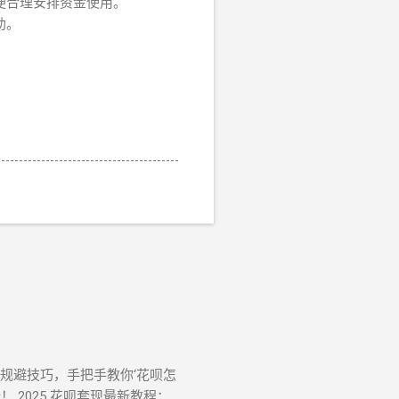
便合理安排资金使用。
助。
风控规避技巧，手把手教你‘花呗怎
 2025 花呗套现最新教程：