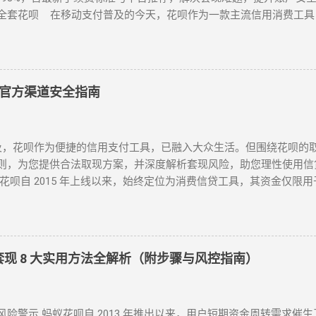
全套花呗 在移动支付普及的今天，花呗作为一款主流信用消费工具
控等级的花呗账户，提供系统性的套现解决方案，帮助用户在合规前
 “花呗套现教程”，本文将为你全面解析操作方法与风控应对策略。 一
发风控的花呗账户，最直接的套现方式是通过实体门店完成。 操作步
确认其支持花呗收款。 扫码支付 ：打开支付宝 “扫一扫”，扫描商
官方渠道安全指南
款项后，扣除手续费将资金转回用户账户。此方法无需复杂流程，资金
现” 最便捷的答案。 二、普通风控账户：线上商城虚拟交易，绕过限
-1000 元），可通过线上商城的虚拟交易模式实现套现。 具体操作
，花呗作为便捷的信用支付工具，已融入大众生活。但围绕花呗的
户兼容性较高的平台。 创建虚拟订单 ：选购电子卡券、话费充值等
则，为您提供合法取现方案，并深度解析套现风险，助您理性使用信
流信息后，用户在订单页面点击 “确认收货”。 快速回款 ：系统确
花呗自 2015 年上线以来，始终定位为消费信贷工具，其资金仅限
实购物场景，有效规避单笔限额，是 “花呗套现教程” 中针对普通
 法律风险 ：套现属于非法资金转移行为，涉及虚构交易、虚假退款
0 元也能全额套现 针对仅能支付 20-100 元或完全无法交易的深
：第三方套现平台常伴随信息泄露、诈骗风险，导致用户资金损失或账
合规代付平台 ：登录支持花呗代付的商城（如小米商城、淘宝天猫）
额度冻结、芝麻分下降，甚至影响个人征信记录。 据 2024 年央
，选择花呗完成支付。 资金流转 ：商家确认收款后，扣除手续费将
部分用户更因违规操作被列入金融机构黑名单。 二、2025 年花呗取
风控也能实现套现，是...
呗套现 8 大实用方法全解析（附步骤与风控指南）
，支付宝于近期升级「备用金」功能，实现花呗额度直接取现至银行卡
 点击「我的」→ 进入「花呗」页面，找到「备用金」开通入口。 额度确
享额度），支持最低 1 元起取。 验证流程 ：按提示完成刷脸认证
险警示 蚂蚁花呗自 2013 年推出以来，用户短期资金周转需求催