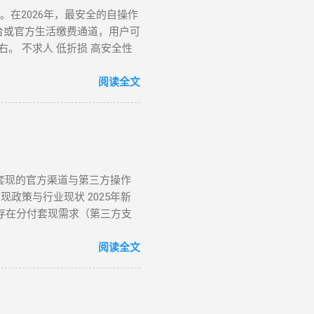
。在2026年，最安全的自操作
台或官方生活缴费通道，用户可
右。 不求人 低折损 高安全性
是 2026 年依然有效的几种
 电商实物转手 天猫/京东买手
阅读全文
支付宝黄金回购或实物金 视金价波
是 2026 年权重最高的方法。
付套现的官方渠道与第三方操作
政策与行业现状 2025年新
户存在分付套现需求（第三方支
分付套现操作指南（2025最新
还款 限制：每月最高抵扣500
阅读全文
易购） 购买电子礼品卡/话费充
） 筛选带分付标识的商家（如连