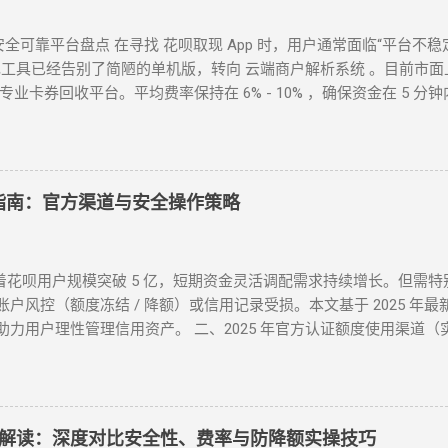
些？安全可靠平台盘点 在寻找 花呗取现 App 时，用户通常面临“平台不
取现工具已经告别了简陋的单机版，转向 云端商户解析系统 。目前市面上
及专业卡券回收平台。平均费率保持在 6% - 10% ，确保资金在 5 
法使用，甚至面临信息泄露风险。本文将为您详细梳理 2026 年依然
 模式分类 App 模式 核心代表 到账速度 风控抗性 H5 智能解析 XX 支
宁代购助手 T+1 / 隔天 ⭐⭐⭐⭐⭐ 话费/卡券回收 XX 充值、权益回收平台
 1. H5 自动回款平台 推荐 这类平台无需通过应用市场下载，通常以 
现指南：官方渠道与安全操作策略
不占内存、...
着花呗用户规模突破 5 亿，短期资金灵活调配需求持续增长。但需
户风控（额度冻结 / 降额）或信用记录受损。本文基于 2025 年
力用户理性管理信用资产。 二、2025 年官方认证额度使用渠道（
 ▶ 淘宝 / 天猫（五星推荐） 安全指数 ：★★★★★（支付宝生态内
 数码 / 家电等高保值品类）； 下单后 24 小时内联系商家协商 “7 
实际实现额度灵活使用。 合规要点 ： ✅ 仅支持未使用商品退货，需
团 / 大众点评（跨境用户优选） 安全指数 ：★★★★☆（支持境外
解读：深度对比安全性、费率与防降额实操技巧