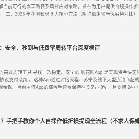
收款银行卡 → 签署协议并输入支付密码，资金 10 秒内到账。 关键
解当前可行的套现路径及风控应对策略，旨在为用户提供合规操作参
随时提前结清且无手续费。 备用金年化利率 7.2% 起，低于多数
 二、2025 年花呗套现 8 大核心方法（附详细步骤与优劣势对比）
操作的替代方案 尽管官方提供了合法取现渠道，仍有部分用户尝试通过正
码套现 操作流程 ： 通过资质认证平台获取实名商家收款码（需查验
级 到账时间 虚假交易 通过淘宝店铺刷单后退款 ★★★★★ 5-30分
现至支付宝 / 微信。 优势 ：10 分钟极速到账，操作极简 劣势 ：手续
5分钟左右 线下扫码套现 扫描商家二维码后返现 ★★★☆☆ 5分钟
险主流方案 方法 2：电商平台虚拟卡券套现 操作流程 ： 在淘宝 / 
续费约 1%-3%，日息 0.05%。 借呗 / 网商贷 ：纯线上信用贷
过 “京回收” 等卡券平台以 92-96 折出售，资金秒到银行卡。 优势 ：
费场景周转资...
行榜：安全、秒到与低费率周转平台深度横评
策波动影响 （三）实物交易型 —— 大额资金解决方案 方法类型 操作
家电后协商退货 10%-25% 单笔需提现万元以上 方法 4：线下闪付套现
（四）间接套现策略 —— 隐蔽性优化方案 方法 5：信用卡代还通道 
时代的高效周转工具 寻找一款稳定、安全的 刷花呗App 是实现资金快速
，综合成本 1%-3%+ 信用卡手续费。 方法 6：亲友代付模式 
端协议支付系统 。这种App通过对接天猫、苏宁及线下大型连锁商超
任。 三、套现操作速查：3 大高频实用方案对比 方案名称 到账时间
。目前主流App的综合手续费保持在 5.5% - 8% ，且支持 24 
15% ★★★☆☆ 小额紧急周转 虚拟卡券折现 1 小时内 4%-8% ★★
高度发达的今天，刷花呗已不再需要传统的线下寻找商家。只需通过手机
频次隐私需求 四、2025 年花呗风控破解策略（实操级指南） （一）
，额度变现”。 一、 2026 年主流刷花呗 App 模式对比 App 类型 
交易（如 4980 元替代 5000 元） 时间间隔 ：两次操作间隔≥72
时秒到 ⭐⭐⭐⭐ 电商代购助手 真实物流单号生成 T+1 隔天 ⭐⭐⭐⭐
缴费、电商购...
如何正确使用 App 刷取花呗？ 为了保障资金安全与账户健康，使用此类 A
出来？手把手教你个人自操作低折损提现全流程（不求人保