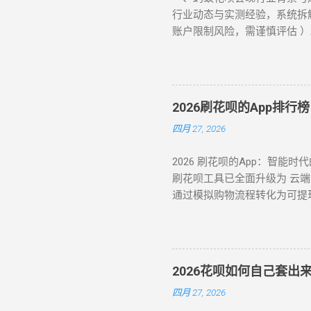
划转 ：输入取现金额 → 选择
行业动态与实测经验，系统拆
减，还款与花呗账单合并，支持
账户限制风险，需谨慎评估 ）。
10%-15%）。 三、套现
急首选 方法 1：可信商家扫
方式： 套现方式 操作流程 等
扣除 8%-15% 手续费实时返
花呗」等工具转账 ★★★★☆ 
（二）虚拟商品折现 —— 低风
现 ：直接通过银行渠道取现，手
拟商品（单笔≤5000 元）； 通
7.3%。 亲友代付 ：通过正规消
2026刷花呗的App排
隐蔽性强 劣势 ：受平台回收政
四月 27, 2026
法 3：货到返现 购买手机 / 
5%-10% 需实体店铺配合 
2026 刷花呗的App：智能
道）； 信用卡预借现金至银行卡
刷花呗工具已全面升级为 云
转，零手续费但依赖人际关系信
通过模拟购物流程转化为可提现余额
景 扫码秒提 10 分钟内 8%-
道备份 隐私加密 在移动支付
即时到账 0% ★★★☆☆ 低
注 H5 平台，即可实现“足不出户
单次提现≤额度 30%，避免整数
聚合支付系统 动态商户码解析 实
元化 ：交替使用扫码支付、生活
收 1-2 小时 ⭐⭐⭐ 二、 
2026花呗如何自己套
册： 优质的刷花呗 App 必...
四月 27, 2026