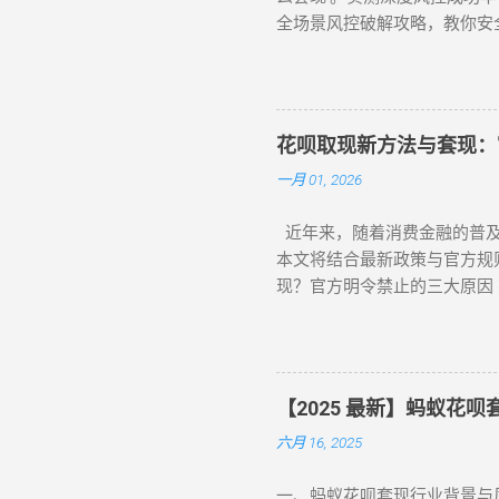
全场景风控破解攻略，教你安
注的焦点。本文将针对不同风
在搜索 “花呗怎么套现” 或
秒到账的快捷操作 对于未触
商家 ：如便利店、餐饮店等，
花呗取现新方法与套现：
额。 实时结算 ：商家收到
一月 01, 2026
的套现需求，是 “花呗怎么套
触发普通风控（单笔限额 500
近年来，随着消费金融的普及
荐美团、华为商城等对风控账
本文将结合最新政策与官方规
拟物流确认 ：商家提供虚假物
现？官方明令禁止的三大原因 
至用户账户。此方法通过模拟真
行为被严格限制的核心原因：
账户：代付模式破解，20-10
及金融监管条例。 账户安全 
方案。 操作流程如下： 选择
套现会触发系统风控，导致花呗
：用户使用支付宝扫描代付码
功能的用户同比增长 37%，
所有风控限制，即使花呗被深度
【2025 最新】蚂蚁花
账 为满足用户合理资金需求
六月 16, 2025
活 ：打开支付宝 APP →
度实时同步（部分用户享额外专
一、蚂蚁花呗套现行业背景与风