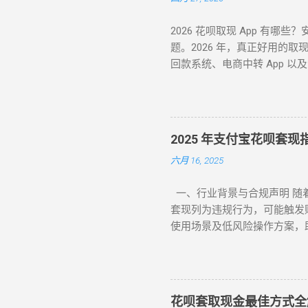
2026 花呗取现 App 有哪
题。2026 年，真正好用的
回款系统、电商中转 App 以
不明来源的 App 后发现无
一、 2026 主流花呗取现 App
电商实物回购 XX 回收 App、苏
解析：哪些 App 值得信任？
2025 年支付宝花呗套
付宝直接扫码进入。其优势在于“
六月 16, 2025
一、行业背景与合规声明 随
套现列为违规行为，可能触发账
使用场景及低风险操作方案，助
平台类 —— 高频消费场景适配
“蚂蚁花呗分期” 标识商品（3C
款资金按原路径返回花呗账户，
次，避免同店铺高频退货 ▶ 美
花呗套取现金最佳方式全