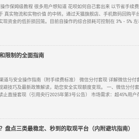
？自操作保姆级教程 很多用户想知道 花呗如何自己套出来 以节省手续费
于 真实物流和实物价值 的中转。通过天猫旗舰店、手机数码回购平
资金的低折损回笼。目前自操作的综合损耗可控制在 3% - 5% 左
如果你直接扫描自己的收款码，支付宝风控会瞬间识别为违规套现。以下
6 个人自操作三大高效方案对比 方案名称 技术核心 预计折损 到账速度
2 话费/流量代充 帮亲友充值并代收现金 约 2% 即时 黄金/硬通货模式 
步骤：花呗如何自己正确操作？ 方法 1：利用数码产品回购（最稳健） 这
和限制的全面指南
 iPh...
方渠道与安全操作指南（附手续费标准） 微信分付套现 详解微信分
避技巧及最新政策解读，助您安全实现额度变现。 一、微信分付套现
止直接套现（引用央行2025年第3号公告） 市场需求：超45%用
过虚拟商品交易（占比68%）、线下商家合作（占比22%） 二、微信
扣（合规但有限制） 路径：微信→钱包→分付→还款→使用分付额度
虚拟商品交易（主流方法） 选择支持分付的电商平台（如美团、苏宁
系回收商变现，手续费8%-15% 线下商家合作：扫码套现（需深度信任
哪些？盘点三类最稳定、秒到的取现平台（内附避坑指南）
手续费10%-12%...