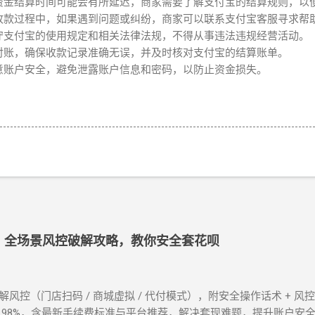
资金结算时间可能会有所延迟，商家需要了解支付宝的结算规则，以
收款过程中，如果遇到问题或纠纷，商家可以联系支付宝客服寻求帮
守支付宝的使用规定和相关法律法规，不得从事违法违规经营活动。
对账，确保收款记录准确无误，并及时核对支付宝的结算账单。
意账户安全，避免泄露账户信息和密码，以防止资金损失。
程：全场景风控破解攻略，教你安全套花呗
招破解风控（门店扫码 / 商城虚拟 / 代付模式），附安全操作话术 + 
 98%，含最新手续费标准与平台推荐，解决套现难题，提升账户安全！