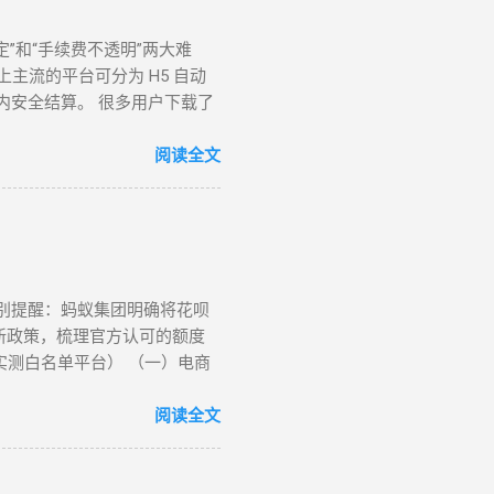
稳定”和“手续费不透明”两大难
主流的平台可分为 H5 自动
分钟内安全结算。 很多用户下载了
活跃且稳定的三类取现工具模式。
付、XX 回款系统 秒到 ⭐⭐⭐⭐
阅读全文
 1 - 3 小时 ⭐⭐⭐ 二、 深度
H5 网页形式存在，通过微信或支
特别提醒：蚂蚁集团明确将花呗
最新政策，梳理官方认可的额度
实测白名单平台） （一）电商
闭环操作） 操作流程 ： 选择
天无理由退货”（需未拆封）； 退
阅读全文
保留完整包装 ✅ 每月操作≤2
手机号认证） 操作流程 ： 在