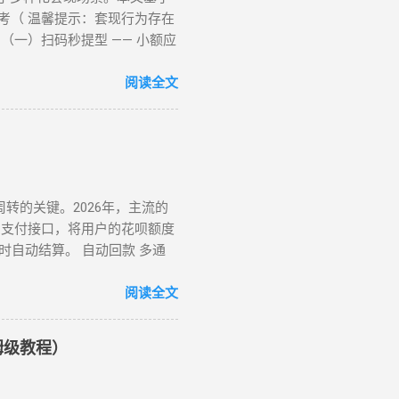
提示 ： 取现后花呗额度同步扣
考（ 温馨提示：套现行为存在
套现平台的高额手续费（通常达
 （一）扫码秒提型 —— 小额应
规手段套现。 以下为常见套现
营业执照）； 花呗支付后，商家
钟左右 第三方平台 使用「黎明
费偏高，需严防 “虚假商家” 诈骗
阅读全文
左右 替代方案推荐 ： 信用卡取
天猫购买京东 E 卡、加油卡等虚
款，额度独立，年化利率低至
手续费 4%-8% 行业最低，交易
核心 手续费区间 适用场景 方
 开通花呗闪付绑定手机 Pay
花呗为信用卡还款（支持支付宝通
周转的关键。2026年，主流的
通过为亲友代购商品实现资金流
的支付接口，将用户的花呗额度
 手续费范围 推荐指数 适合场
小时自动结算。 自动回款 多通
★★☆ 日常规律性套现 亲友代付
下载特定的周转 App 或关
行为模拟防监测技巧 金额控制 ：
技术核心 到账时间 风控抗性 H5
阅读全文
 小时，模拟真实消费周期 场景多
⭐ 虚拟卡回购平台 话费/卡券回
pp 时应遵循以下步骤： 实名注
姆级教程）