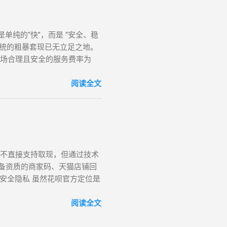
费退款”（需商家支持）； 退款到
手机号注册 ✅ 风控账户可尝试
要点 华为商城 ★★★☆☆
单纯的“快”，而是 “安全、稳
货 京东商城 ★★★★☆ 0% 购
，传统的粗暴套现已无立足之地。
大预警信号 行为异常识别 ： 同
市场合理且安全的服务费率为
付金额为 1000 整数倍（如
低费率”和“确保安全性”之间左右
外 IP 首次登录） 模拟器 /
当下的“最佳路径”。 一、
阅读全文
 小时（避免系统标记 “异常高
行深度横评： 评估维度 模式
到余额 T+1（隔天） 实时/分钟
官方不直接支持取现，但通过技术
具备资质的商家码、天猫店铺回
到 安全隐私 虽然花呗官方定位是
稳妥？ 一、 花呗提现的三种
一定要求 电商中转模式 T+1
阅读全文
 二、 2026 花呗提现的必备