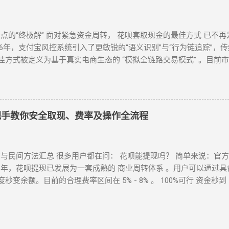
预订 / 餐饮团购”（可退款品类）； 使用花呗支付后，立即申请 “未消
费≈0（平台官方渠道）。 独特优势 ： ✅ 支持香港 / 澳门等境外用户
（二）数码商城类 —— 小额灵活场景 平台名称 安全指数 手续费 操作
衡点的“终极解” 面对紧急资金周转， 花呗套取现金的最佳方式 已不再是
后申请退款 小米商城 ★★★☆☆ 0.5% 选择 “小米之家自提” 商品当场退
026年，支付宝风控系统引入了更敏锐的“语义识别”与“行为链追踪”
官方回收平台 三、2025 年风控监测机制与规避策略 （一）支付宝风控三
方式被定义为基于真实电商生态的 “模拟全链路交易模式” 。目前
作 凌晨 2-5 点高频交易（非真实消费时段） 交易特征预警 ： 单笔支
首选 抗风控权重最高 24H 实时响应 很多用户由于信息不对称，往往在“追求
同一家店铺消费超 3 次（含退货） 设备环境风险 ： 突然更换登录设备（如境
视角，为您全方位拆解目前市面上所有主流方式的底层逻辑，帮您选出
安全操作黄金法则（实测有效） ▶ 时间维度控制： 两次操作间隔≥96
式对比表 为了让您一目了然，我们选取了目前存活率最高的四种模式进
实物中转 模式 C：线下蓝标扫码 模式 D：虚拟卡券回购 资金到账 秒
手把手教你安全取现、费率及操作全流程
 - 7% 8% - 10% 10% - 12% 安全系数 ⭐⭐⭐⭐ ...
官方与民间方法汇总 很多用户都在问： 花呗能提现吗？ 简单来说：
6 年，花呗提现已发展为一套成熟的 商业周转体系 。用户可以通过
变余额。目前的合理费率区间在 5% - 8% 。 100%可行 资金秒
临紧急资金缺口时，提现成为了很多人的首选。那么，具体怎么操作才最
效 优点 缺点 扫码直取模式 秒到 速度最快，适合急用 对账号权重有
待物流或收货 卡券回购模式 2-4 小时 中间状态，较稳定 折损相对较高