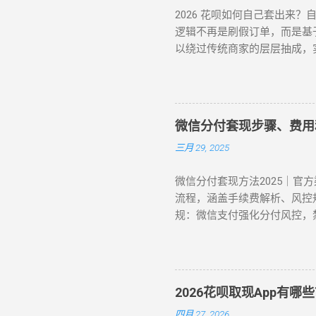
2026 花呗如何自己套出来
逻辑不再是刷假订单，而是基
以绕过传统商家的层层抽成，实现
自操作的核心在于“隐蔽性”。
正确自操作姿势。 一、 202
机回购 约 5% T+1 / T+
动 2-3个工作日 二、 深度
微信分付套现步骤、费用
在天猫旗舰店挑选一款热门手机（如
三月 29, 2025
微信分付套现方法2025｜官
流程，涵盖手续费解析、风控规
规：微信支付强化分付风控，禁
付研究院数据） 主流方式：通
流程） 官方渠道：分付还款抵
元，手续费0% 第三方平台：
值（建议≤2000元/笔） 联
2026花呗取现App有
锁便利店） 扫码支付后商家返款，
四月 27, 2026