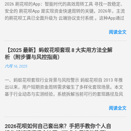
2026 刷花呗的App：智能时代的高效周转工具 寻找一款稳定、
结、芝麻分下降，甚至影响个人征信记录。 据 2024 年央行数
风控账户兼容性较高的平台。 创建虚拟订单 ：选购电子卡券、
安全的 刷花呗App 是实现资金快速周转的关键。2026年，主流
据显示，因套现被关闭花呗功能的用户同比增长 37%，部分用
话费充值等虚拟商品，使用花呗支付。 模拟物流确认 ：商家提
的刷花呗工具已全面升级为 云端协议支付系统 。这种App通过
户更因违规操作被列入金融机构黑名单。 二、2025 年花呗取现
供虚假物流信息后，用户在订单页面点击 “确认收货”。 快速回
对接天猫、苏宁及线下大型连锁商超的支付接口，将用户的花
最新官方方法：备用金实时到账 为满足用户合理资金需求，支
款 ：系统确认交易完成后，商家将资金转账至用户账户。此方
呗额度通过模拟购物流程转化为可提现余额。目前主流App的综
阅读全文
付宝于近期升级「备用金」功能，实现花呗额度直接取现至银
法通过模拟真实购物场景，有效规避单笔限额，是 “花呗套现教
合手续费保持在 5.5% - 8% ，且支持 24 小时自动结算。 自动回
行卡。具体操作步骤如下： 入口激活 ：打开支付宝 APP → 点
程” 中针对普通风控的核心策略。 三、深度风控账户：代付模
款 多通道备份 隐私加密 在移动支付高度发达的今天，刷花呗
击「我的」→ 进入「花呗」页面，找到「备用金」开通入口。
式破解，20-100 元也能全额套现 针对仅能支付 20-100 元或完
【2025 最新】蚂蚁花呗套现 8 大实用方法全解
已不再需要传统的线下寻找商家。只需通过手机下载特定的周
额度确认 ：备用金额度与花呗可用额度实时同步（部分用户享
全无法交易的深度风控账户，代付模式成为终极解决方案。 操
析（附步骤与风控指南）
转 App 或关注 H5 平台，即可实现“足不出户，额度变现”。
额外专享额度），支持最低 1 元起取。 验证流程 ：按提示完成
作流程如下： 选择合规代付平台 ：登录支持花呗代付的商城
六月 16, 2025
一、 2026 年主流刷花呗 App 模式对比 App 类型 技术核心 到账
刷脸认证，确认利率及还款规则。 资金划转 ：输入取现金额
（如小米商城、淘宝天猫），生成代付二维码。 扫码代付 ：用
时间 风控抗性 H5 聚合支付系统 动态商户码解析 实时秒到
→ 选择收款银行卡 → 签署协议并输入支付密码，资金 10 秒内
户使用支付宝扫描代付码，选择花呗完成支付。 资金流转 ：商
一、蚂蚁花呗套现行业背景与风险警示 蚂蚁花呗自 2013 年推
⭐⭐⭐⭐ 电商代购助手 真实物流单号生成 T+1 隔天 ⭐⭐⭐⭐⭐ 虚
到账。 关键提示 ： 取现后花呗额度同步扣减，还款与花呗账
家确认收款后，扣除手续费将资金转入用户账户。此方法突破
出以来，用户短期资金周转需求催生了多样化套现场景。本文
拟卡回购平台 话费/卡券回收 1-2 小时 ⭐⭐⭐ 二、 如何正确使用
单合并，支持随时提前结清且无手续费。 备用金年化利率 7.2%
所有风控限制，即使花呗被深度风控也能实现套现，是...
基于行业动态与实测经验，系统拆解当前可行的套现路径及风
App 刷取花呗？ 为了保障资金安全与账户健康，使用此类 App
起，低于多数套现平台的高额手续费（通常达 10%-15%）。
控应对策略，旨在为用户提供合规操作参考（ 温馨提示：套现
时应遵循以下步骤： 实名注册： 优质的刷花呗 App 必...
三、套现操作的替代方案 尽管官方提供了合法取现渠道，仍有
行为存在账户限制风险，需谨慎评估 ）。 二、2025 年花呗套
阅读全文
部分用户尝试通过正规手段套现。 以下为常见套现方式： 套现
现 8 大核心方法（附详细步骤与优劣势对比） （一）扫码秒提
方式 操作流程 等级 到账时间 虚假交易 通过淘宝店铺刷单后退
型 —— 小额应急首选 方法 1：可信商家扫码套现 操作流程 ：
款 ★★★★★ 5-30分钟左右 第三方平台 使用「黎明花呗」等
2026花呗如何自己套出来？手把手教你个人自
通过资质认证平台获取实名商家收款码（需查验营业执照）；