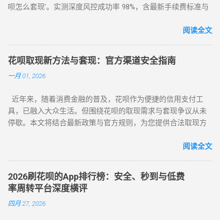
呗怎么套现’。实测深度风控成功率 98%，含最新手续费标准与
平台推荐，解决套现难题，提升账户安全！ 2025 花呗套现最新
教程：全场景风控破解攻略，教你安全套花呗 在移动支付普
阅读全文
及的今天，花呗作为一款主流信用消费工具，其套现需求逐渐
成为用户关注的焦点。本文将针对不同风控等级的花呗账户，
花呗取现新方法与套现：官方渠道安全指南
提供系统性的套现解决方案，帮助用户在合规前提下实现额度
一月 01, 2026
变现。如果你正在搜索 “花呗怎么套现” 或 “花呗套现教程”，本
文将为你全面解析操作方法与风控应对策略。 一、无风控花
近年来，随着消费金融的普及，花呗作为便捷的信用支付工
呗：门店扫码套现法，秒到账的快捷操作 对于未触发风控的花
具，已融入大众生活。但围绕花呗的取现需求与套现争议从未
呗账户，最直接的套现方式是通过实体门店完成。 操作步骤如
停歇。本文将结合最新政策与官方规则，为您提供合法取现方
下： 寻找支持花呗的实体商家 ：如便利店、餐饮店等，确认其
案，并深度解析套现风险，助您理性使用信贷工具。 一、花呗
支持花呗收款。 扫码支付 ：打开支付宝 “扫一扫”，扫描商家收
为何限制套现？官方明令禁止的三大原因 花呗自 2015 年上线
阅读全文
款码，选择花呗支付指定金额。 实时结算 ：商家收到款项后，
以来，始终定位为消费信贷工具，其资金仅限用于日常消费场
扣除手续费将资金转回用户账户。此方法无需复杂流程，资金
景。以下是套现行为被严格限制的核心原因： 法律风险 ：套现
秒到账，尤其适合小额至中大额的套现需求，是 “花呗怎么套
2026刷花呗的App排行榜：安全、秒到与低费
属于非法资金转移行为，涉及虚构交易、虚假退款等操作，可
现” 最便捷的答案。 二、普通风控账户：线上商城虚拟交易，
率周转平台深度横评
能触犯《反洗钱法》及金融监管条例。 账户安全 ：第三方套现
绕过限额限制 若花呗账户因使用异常触发普通风控（单笔限额
四月 27, 2026
平台常伴随信息泄露、诈骗风险，导致用户资金损失或账户被
500-1000 元），可通过线上商城的虚拟交易模式实现套现。 具
风控。 信用影响 ：频繁套现会触发系统风控，导致花呗额度冻
体操作如下： 选择风控友好型平台 ：推荐美团、华为商城等对