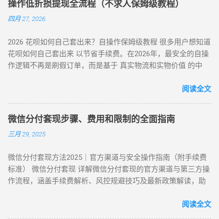
工具转账 ★★★★☆ 5分钟左右 线下扫码套现 扫描商家二维码
操作低折损提现全流程（不求人保姆级教程）
花呗支付后，商家扣除 8%-15% 手续费实时返现至支付宝 / 微
后返现 ★★★☆☆ 5分钟左右 替代方案推荐 ： 信用卡取现 ：
四月 27, 2026
信。 优势 ：10 分钟极速到账，操作极简 劣势 ：手续费偏高，
直接通过银行渠道取现，手续费约 1%-3%，日息 0.05%。 借呗
需严防 “虚假商家” 诈骗 （二）虚拟商品折现 —— 低风险主流方
/ 网商贷 ：纯线上信用贷款，额度独立，年化利率低至 7.3%。
2026 花呗如何自己套出来？自操作保姆级教程 很多用户想知道
案 方法 2：电商平台虚拟卡券套现 操作流程 ： 在淘宝 / 天猫
亲友代付 ：通过正规消费场景周转资...
花呗如何自己套出来 以节省手续费。在2026年，最安全的自操
购买京东 E 卡、加油卡等虚拟商品（单笔≤5000 元）； 通过
作逻辑不再是刷假订单，而是基于 真实物流和实物价值 的中
“京回收” 等卡券平台以 92-96 折出售，资金秒到银行卡。 优势
转。通过天猫旗舰店、手机数码回购平台或官方生活缴费通
：手续费 4%-8% 行业最低，交易隐蔽性强 劣势 ：受平台回收
道，用户可以绕过传统商家的层层抽成，实现资金的低折损回
阅读全文
政策波动影响 （三）实物交易型 —— 大额资金解决方案 方法类
笼。目前自操作的综合损耗可控制在 3% - 5% 左右。 不求人 低
型 操作核心 手续费区间 适用场景 方法 3：货到返现 购买手机
折损 高安全性 自操作的核心在于“隐蔽性”。如果你直接扫描自
/ 家电后协商退货 10%-25% 单笔需提现万元以上 方法 4：线下
微信分付套现步骤、费用和限制的全面指南
己的收款码，支付宝风控会瞬间识别为违规套现。以下是 2026
闪付套现 开通花呗闪付绑定手机 Pay 5%-10% 需实体店铺配合
三月 29, 2025
年依然有效的几种正确自操作姿势。 一、 2026 个人自操作三
（四）间接套现策略 —— 隐蔽性优化方案 方法 5：信用卡代还
大高效方案对比 方案名称 技术核心 预计折损 到账速度 电商实
通道 花呗为信用卡还款（支持支付宝通道）； 信用卡预借现金
微信分付套现方法2025｜官方渠道与安全操作指南（附手续费
物转手 天猫/京东买手机回购 约 5% T+1 / T+2 话费/流量代充
至银行卡，综合成本 1%-3%+ 信用卡手续费。 方法 6：亲友代
标准） 微信分付套现 详解微信分付套现的官方渠道与第三方操
帮亲友充值并代收现金 约 2% 即时 黄金/硬通货模式 支付宝黄
付模式 通过为亲友代购商品实现资金流转，零手续费但依赖人
作流程，涵盖手续费解析、风控规避技巧及最新政策解读，助
金回购或实物金 视金价波动 2-3个工作日 二、 深度步骤：花呗
际关系信任。 三、套现操作速查：3 大高频实用方案对比 方案
您安全实现额度变现。 一、微信分付套现政策与行业现状 2025
如何自己正确操作？ 方法 1：利用数码产品回购（最稳健） 这
名称 到账时间 手续费范围 推荐指数 适合场景 扫码秒提 10 分
年新规：微信支付强化分付风控，禁止直接套现（引用央行
阅读全文
是 2026 年权重最高的方法。在天猫旗舰店挑选一款热门手机
钟内 8%-15% ★★★☆☆ 小额紧急周转 虚拟卡券折现 1 小时内
2025年第3号公告） 市场需求：超45%用户存在分付套现需求
（如 iPh...