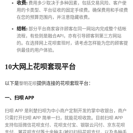
收费:
费用多少取决于多种因素，包括交易风险、客户使
用的卡类型、平台征收的固定手续费。确保费用和手续费
在您的预算范围内，并注意隐藏收费。
结帐:
部分平台商家容许顾客在同一网站内完成整个结帐
流程，有些则是融合API，亦有引导顾客到第三方网站
的。在选择网上花呗套现时，请考虑怎样能为您的顾客提
供最佳的用户体验。
10大网上花呗套现平台
以下是
黎明花呗
提供连接的花呗套现平台：
一、扫呗 APP
扫呗 APP 是利楚扫呗为中小商户定制开发的掌中收银台，商户
只需打开扫呗 APP 简单一扫，就能花呗收款。目前扫呗 APP
支持包括微信花呗支付、花呗支付宝、银联云闪付、京东花呗
支付、翼花呗支付等十余种主/被扫扫码花呗支付，以及多种手