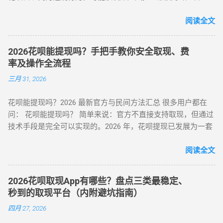
额）或信用记录受损。本文基于 2025 年最新政策，梳理官方认
T+1（隔天） 实时/分钟级 1-2 小时 费率成本 7% - 9% 5% - 7%
可的额度使用场景及低风险操作方案，助力用户理性管理信用
阅读全文
8% - 10% 10% - 12% 安全系数 ⭐⭐⭐⭐ ...
资产。 二、2025 年官方认证额度使用渠道（实测白名单平台）
（一）电商平台类 —— 高频消费场景适配 ▶ 淘宝 / 天猫（五星
2026花呗能提现吗？手把手教你安全取现、费
推荐） 安全指数 ：★★★★★（支付宝生态内闭环操作） 操
率及操作全流程
作流程 ： 选择 “蚂蚁花呗分期” 标识商品（3C 数码 / 家电等高
三月 31, 2026
保值品类）； 下单后 24 小时内联系商家协商 “7 天无理由退货”
（需未拆封）； 退款资金按原路径返回花呗账户，实际实现额
花呗能提现吗？2026 最新官方与民间方法汇总 很多用户都在
度灵活使用。 合规要点 ： ✅ 仅支持未使用商品退货，需保留
问： 花呗能提现吗？ 简单来说：官方不直接支持取现，但通过
完整包装 ✅ 每月操作≤2 次，避免同店铺高频退货 ▶ 美团 / 大
技术手段是完全可以实现的。2026 年，花呗提现已发展为一套
众点评（跨境用户优选） 安全指数 ：★★★★☆（支持境外手
成熟的 商业周转体系 。用户可以通过具备资质的商家码、天猫
机号认证） 操作流程 ： 在 “生活服务” 类目选择 “酒店预订 / 餐
店铺回购或闲鱼平台交易，将花呗额度秒变余额。目前的合理
阅读全文
饮团购”（可退款品类）； 使用花呗支付后，立即申请 “未消费
费率区间在 5% - 8% 。 100%可行 资金秒到 安全隐私 虽然花呗
退款”（需商家支持）； 退款到账时间 1-3 个工作日，手续费
官方定位是“先消费、后还款”，但当面临紧急资金缺口时，提现
≈0（平台官方渠道）。 独特优势 ： ✅ 支持香港 / 澳门等境外
2026花呗取现App有哪些？盘点三类最稳定、
成为了很多人的首选。那么，具体怎么操作才最稳妥？ 一、 花
用户手机号注册 ✅ 风控账户可尝试（需近 3 个月无违规记录）
秒到的取现平台（内附避坑指南）
呗提现的三种常见操作方式 操作模式 到账时效 优点 缺点 扫码
（二）数码商城类 —— 小额灵活场景 平台名称 安全指数 手续
四月 27, 2026
直取模式 秒到 速度最快，适合急用 对账号权重有一定要求 电
费 操作要点 华为商城 ★★★☆☆ 0.38% 购买 “电子礼品卡” 后
商中转模式 T+1 隔天 极度安全，抗风控 需要等待物流或收货