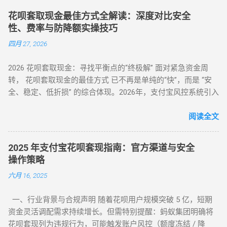
4%-8% ★★★★☆ 日常规律性套现 亲友代付 即时到账 0%
（第三方支付研究院数据） 主流方式：通过虚拟商品交易（占
★★★☆☆ 低频次隐私需求 四、2025 年花呗风控破解策略
花呗套取现金最佳方式全解读：深度对比安全
比68%）、线下商家合作（占比22%） 二、微信分付套现操作
（实操级指南） （一）行为模拟防监测技巧 金额控制 ：单次
性、费率与防降额实操技巧
指南（2025最新流程） 官方渠道：分付还款抵扣（合规但有限
提现≤额度 30%，避免整数交易（如 4980 元替代 5000 元） 时
四月 27, 2026
制） 路径：微信→钱包→分付→还款→使用分付额度还款 限
间间隔 ：两次操作间隔≥72 小时，模拟真实消费周期 场景多元
制：每月最高抵扣500元，手续费0% 第三方平台：虚拟商品交
化 ：交替使用扫码支付、生活缴费、电商购...
2026 花呗套取现金：寻找平衡点的“终极解” 面对紧急资金周
易（主流方法） 选择支持分付的电商平台（如美团、苏宁易
转， 花呗套取现金的最佳方式 已不再是单纯的“快”，而是 “安
购） 购买电子礼品卡/话费充值（建议≤2000元/笔） 联系回收
全、稳定、低折损” 的综合体现。2026年，支付宝风控系统引入
商变现，手续费8%-15% 线下商家合作：扫码套现（需深度信
了更敏锐的“语义识别”与“行为链追踪”，传统的粗暴套现已无立
任） 筛选带分付标识的商家（如连锁便利店） 扫码支付后商家
足之地。经过行业深度评测，目前的最佳方式被定义为基于真
阅读全文
返款，手续费10%-12%...
实电商生态的 “模拟全链路交易模式” 。目前市场合理且安全的
服务费率为 6.5% - 8.8% 。 行业首选 抗风控权重最高 24H 实时
2025 年支付宝花呗套现指南：官方渠道与安全
响应 很多用户由于信息不对称，往往在“追求低费率”和“确保安
操作策略
全性”之间左右为难。本文将从职业周转人的视角，为您全方位
六月 16, 2025
拆解目前市面上所有主流方式的底层逻辑，帮您选出当下的“最
佳路径”。 一、 2026年花呗套取现金主流方式对比表 为了让您
一、行业背景与合规声明 随着花呗用户规模突破 5 亿，短期
一目了然，我们选取了目前存活率最高的四种模式进行深度横
资金灵活调配需求持续增长。但需特别提醒：蚂蚁集团明确将
评： 评估维度 模式 A：H5协议秒到 模式 B：天猫实物中转 模
花呗套现列为违规行为，可能触发账户风控（额度冻结 / 降
式 C：线下蓝标扫码 模式 D：虚拟卡券回购 资金到账 秒到余额