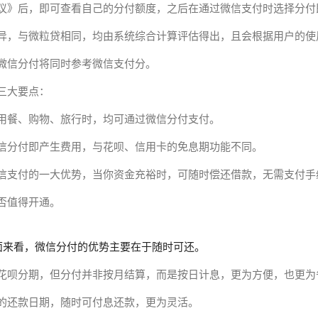
议》后，即可查看自己的分付额度，之后在通过微信支付时选择分付
异，与微粒贷相同，均由系统综合计算评估得出，且会根据用户的使
微信分付将同时参考微信支付分。
三大要点：
用餐、购物、旅行时，均可通过微信分付支付。
信分付即产生费用，与花呗、信用卡的免息期功能不同。
信支付的一大优势，当你资金充裕时，可随时偿还借款，无需支付手
否值得开通。
面来看，微信分付的优势主要在于随时可还。
花呗分期，但分付并非按月结算，而是按日计息，更为方便，也更为
的还款日期，随时可付息还款，更为灵活。