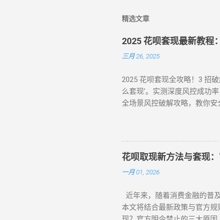
精选文章
2025 花呗套现最新教
三月 26, 2025
2025 花呗套现全攻略！3 
么套现’。实测深度风控成功率
全场景风控破解攻略，教你安
注的焦点。本文将针对不同风
在搜索 “花呗怎么套现” 或
秒到账的快捷操作 对于未触
商家 ：如便利店、餐饮店等，
花呗取现新方法与套现：
额。 实时结算 ：商家收到
一月 01, 2026
的套现需求，是 “花呗怎么套
触发普通风控（单笔限额 500
近年来，随着消费金融的普及
荐美团、华为商城等对风控账
本文将结合最新政策与官方规
拟物流确认 ：商家提供虚假物
现？官方明令禁止的三大原因 