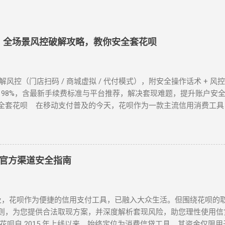
程：全场景风控破解攻略，教你安全套花呗
招破解风控（门店扫码 / 商城虚拟 / 代付模式），附安全操作话术 + 
 98%，含最新手续费标准与平台推荐，解决套现难题，提升账户安全！
全套花呗 在移动支付普及的今天，花呗作为一款主流信用消费工具
控等级的花呗账户，提供系统性的套现解决方案，帮助用户在合规前
 “花呗套现教程”，本文将为你全面解析操作方法与风控应对策略。 一
发风控的花呗账户，最直接的套现方式是通过实体门店完成。 操作步
确认其支持花呗收款。 扫码支付 ：打开支付宝 “扫一扫”，扫描商
官方渠道安全指南
款项后，扣除手续费将资金转回用户账户。此方法无需复杂流程，资金
现” 最便捷的答案。 二、普通风控账户：线上商城虚拟交易，绕过限
-1000 元），可通过线上商城的虚拟交易模式实现套现。 具体操作
，花呗作为便捷的信用支付工具，已融入大众生活。但围绕花呗的
户兼容性较高的平台。 创建虚拟订单 ：选购电子卡券、话费充值等
则，为您提供合法取现方案，并深度解析套现风险，助您理性使用信
流信息后，用户在订单页面点击 “确认收货”。 快速回款 ：系统确
花呗自 2015 年上线以来，始终定位为消费信贷工具，其资金仅限