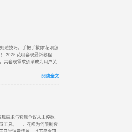
风控规避技巧，手把手教你‘花呗怎
 2025 花呗套现最新教程：
，其套现需求逐渐成为用户关
提下实现额度变现。如果你正
、无风控花呗：门店扫码套现法，
阅读全文
骤如下： 寻找支持花呗的实体
家收款码，选择花呗支付指定金
秒到账，尤其适合小额至中大额
额限制 若花呗账户因使用异常
如下： 选择风控友好型平台 ：推
取现需求与套现争议从未停歇。
虚拟商品，使用花呗支付。 模
贷工具。 一、花呗为何限制套
认交易完成后，商家将资金转账
用于日常消费场景。以下是套现