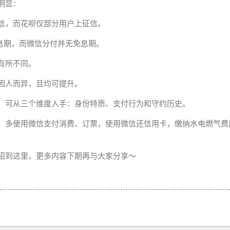
明显：
信，而花呗仅部分用户上征信。
免息期，而微信分付并无免息期。
有所不同。
因人而异，且均可提升。
，可从三个维度入手：身份特质、支付行为和守约历史。
，多使用微信支付消费、订票，使用微信还信用卡，缴纳水电燃气费
绍到这里，更多内容下期再与大家分享～