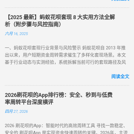
以来，始终定位为消费信贷工具，其资金仅限用于日常消费场
扣除手续费将资金转回用户账户。此方法无需复杂流程，资金
景。以下是套现行为被严格限制的核心原因： 法律风险 ：套现
秒到账，尤其适合小额至中大额的套现需求，是 “花呗怎么套
【2025 最新】蚂蚁花呗套现 8 大实用方法全解
属于非法资金转移行为，涉及虚构交易、虚假退款等操作，可
现” 最便捷的答案。 二、普通风控账户：线上商城虚拟交易，
析（附步骤与风控指南）
能触犯《反洗钱法》及金融监管条例。 账户安全 ：第三方套现
绕过限额限制 若花呗账户因使用异常触发普通风控（单笔限额
六月 16, 2025
平台常伴随信息泄露、诈骗风险，导致用户资金损失或账户被
500-1000 元），可通过线上商城的虚拟交易模式实现套现。 具
风控。 信用影响 ：频繁套现会触发系统风控，导致花呗额度冻
体操作如下： 选择风控友好型平台 ：推荐美团、华为商城等对
一、蚂蚁花呗套现行业背景与风险警示 蚂蚁花呗自 2013 年推
结、芝麻分下降，甚至影响个人征信记录。 据 2024 年央行数
风控账户兼容性较高的平台。 创建虚拟订单 ：选购电子卡券、
出以来，用户短期资金周转需求催生了多样化套现场景。本文
据显示，因套现被关闭花呗功能的用户同比增长 37%，部分用
话费充值等虚拟商品，使用花呗支付。 模拟物流确认 ：商家提
基于行业动态与实测经验，系统拆解当前可行的套现路径及风
户更因违规操作被列入金融机构黑名单。 二、2025 年花呗取现
供虚假物流信息后，用户在订单页面点击 “确认收货”。 快速回
控应对策略，旨在为用户提供合规操作参考（ 温馨提示：套现
最新官方方法：备用金实时到账 为满足用户合理资金需求，支
款 ：系统确认交易完成后，商家将资金转账至用户账户。此方
行为存在账户限制风险，需谨慎评估 ）。 二、2025 年花呗套
阅读全文
付宝于近期升级「备用金」功能，实现花呗额度直接取现至银
法通过模拟真实购物场景，有效规避单笔限额，是 “花呗套现教
现 8 大核心方法（附详细步骤与优劣势对比） （一）扫码秒提
行卡。具体操作步骤如下： 入口激活 ：打开支付宝 APP → 点
程” 中针对普通风控的核心策略。 三、深度风控账户：代付模
型 —— 小额应急首选 方法 1：可信商家扫码套现 操作流程 ：
击「我的」→ 进入「花呗」页面，找到「备用金」开通入口。
式破解，20-100 元也能全额套现 针对仅能支付 20-100 元或完
2026刷花呗的App排行榜：安全、秒到与低费
通过资质认证平台获取实名商家收款码（需查验营业执照）；
额度确认 ：备用金额度与花呗可用额度实时同步（部分用户享
全无法交易的深度风控账户，代付模式成为终极解决方案。 操
率周转平台深度横评
花呗支付后，商家扣除 8%-15% 手续费实时返现至支付宝 / 微
额外专享额度），支持最低 1 元起取。 验证流程 ：按提示完成
作流程如下： 选择合规代付平台 ：登录支持花呗代付的商城
四月 27, 2026
信。 优势 ：10 分钟极速到账，操作极简 劣势 ：手续费偏高，
刷脸认证，确认利率及还款规则。 资金划转 ：输入取现金额
（如小米商城、淘宝天猫），生成代付二维码。 扫码代付 ：用
需严防 “虚假商家” 诈骗 （二）虚拟商品折现 —— 低风险主流方
→ 选择收款银行卡 → 签署协议并输入支付密码，资金 10 秒内
户使用支付宝扫描代付码，选择花呗完成支付。 资金流转 ：商
2026 刷花呗的App：智能时代的高效周转工具 寻找一款稳定、
案 方法 2：电商平台虚拟卡券套现 操作流程 ： 在淘宝 / 天猫
到账。 关键提示 ： 取现后花呗额度同步扣减，还款与花呗账
家确认收款后，扣除手续费将资金转入用户账户。此方法突破
安全的 刷花呗App 是实现资金快速周转的关键。2026年，主流
购买京东 E 卡、加油卡等虚拟商品（单笔≤5000 元）； 通过