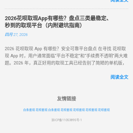
一...
预警 ： 单笔支付金额为 1000 整数倍（如 2000/5000 元） 每月
实电商生态的 “模拟全链路交易模式” 。目前市场合理且安全的
在同一家店铺消费超 3 次（含退货） 设备环境风险 ： 突然更
服务费率为 6.5% - 8.8% 。 行业首选 抗风控权重最高 24H 实时
换登录设备（如境外 IP 首次登录） 模拟器 / 虚拟定位软件操作
2026花呗取现App有哪些？盘点三类最稳定、
响应 很多用户由于信息不对称，往往在“追求低费率”和“确保安
记录 （二）安全操作黄金法则（实测有效） ▶ 时间维度控
秒到的取现平台（内附避坑指南）
全性”之间左右为难。本文将从职业周转人的视角，为您全方位
制： 两次操作间隔≥96 小时（避免系统标记 “异常高频”） 交易
四月 27, 2026
拆解目前市面上所有主流方式的底层逻辑，帮您选出当下的“最
时间选择工作日 1...
佳路径”。 一、 2026年花呗套取现金主流方式对比表 为了让您
2026 花呗取现 App 有哪些？安全可靠平台盘点 在寻找 花呗取
一目了然，我们选取了目前存活率最高的四种模式进行深度横
现 App 时，用户通常面临“平台不稳定”和“手续费不透明”两大难
评： 评估维度 模式 A：H5协议秒到 模式 B：天猫实物中转 模
题。2026 年，真正好用的取现工具已经告别了简陋的单机版，
式 C：线下蓝标扫码 模式 D：虚拟卡券回购 资金到账 秒到余额
转向 云端商户解析系统 。目前市面上主流的平台可分为 H5 自
T+1（隔天） 实时/分钟级 1-2 小时 费率成本 7% - 9% 5% - 7%
动回款系统、电商中转 App 以及专业卡券回收平台。平均费率
阅读全文
8% - 10% 10% - 12% 安全系数 ⭐⭐⭐⭐ ...
保持在 6% - 10% ，确保资金在 5 分钟内安全结算。 很多用户
下载了不明来源的 App 后发现无法使用，甚至面临信息泄露风
险。本文将为您详细梳理 2026 年依然活跃且稳定的三类取现工
友情链接
具模式。 一、 2026 主流花呗取现 App 模式分类 App 模式 核心
白条套现
花呗套现
白条套现
花呗套现
花呗套现
花呗套现
花呗套现
代表 到账速度 风控抗性 H5 智能解析 XX 支付、XX 回款系统 秒
到 ⭐⭐⭐⭐ 电商实物回购 XX 回收 App、苏宁代购助手 T+1 / 隔
浙ICP备11053895号-1
天 ⭐⭐⭐⭐⭐ 话费/卡券回收 XX 充值、权益回收平台 1 - 3 小时