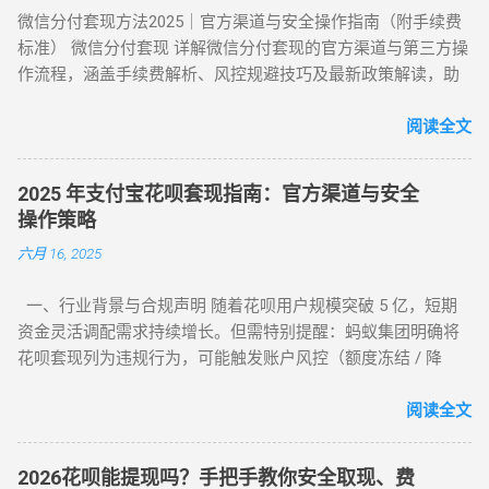
化 ：交替使用扫码支付、生活缴费、电商购...
微信分付套现方法2025｜官方渠道与安全操作指南（附手续费
物转手 天猫/京东买手机回购 约 5% T+1 / T+2 话费/流量代充
标准） 微信分付套现 详解微信分付套现的官方渠道与第三方操
帮亲友充值并代收现金 约 2% 即时 黄金/硬通货模式 支付宝黄
作流程，涵盖手续费解析、风控规避技巧及最新政策解读，助
金回购或实物金 视金价波动 2-3个工作日 二、 深度步骤：花呗
您安全实现额度变现。 一、微信分付套现政策与行业现状 2025
如何自己正确操作？ 方法 1：利用数码产品回购（最稳健） 这
年新规：微信支付强化分付风控，禁止直接套现（引用央行
阅读全文
是 2026 年权重最高的方法。在天猫旗舰店挑选一款热门手机
2025年第3号公告） 市场需求：超45%用户存在分付套现需求
（如 iPh...
（第三方支付研究院数据） 主流方式：通过虚拟商品交易（占
2025 年支付宝花呗套现指南：官方渠道与安全
比68%）、线下商家合作（占比22%） 二、微信分付套现操作
操作策略
指南（2025最新流程） 官方渠道：分付还款抵扣（合规但有限
六月 16, 2025
制） 路径：微信→钱包→分付→还款→使用分付额度还款 限
制：每月最高抵扣500元，手续费0% 第三方平台：虚拟商品交
一、行业背景与合规声明 随着花呗用户规模突破 5 亿，短期
易（主流方法） 选择支持分付的电商平台（如美团、苏宁易
资金灵活调配需求持续增长。但需特别提醒：蚂蚁集团明确将
购） 购买电子礼品卡/话费充值（建议≤2000元/笔） 联系回收
花呗套现列为违规行为，可能触发账户风控（额度冻结 / 降
商变现，手续费8%-15% 线下商家合作：扫码套现（需深度信
额）或信用记录受损。本文基于 2025 年最新政策，梳理官方认
任） 筛选带分付标识的商家（如连锁便利店） 扫码支付后商家
可的额度使用场景及低风险操作方案，助力用户理性管理信用
阅读全文
返款，手续费10%-12%...
资产。 二、2025 年官方认证额度使用渠道（实测白名单平台）
（一）电商平台类 —— 高频消费场景适配 ▶ 淘宝 / 天猫（五星
2026花呗能提现吗？手把手教你安全取现、费
推荐） 安全指数 ：★★★★★（支付宝生态内闭环操作） 操