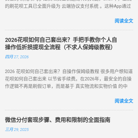
单合并，支持随时提前结清且无手续费。 备用金年化利率 7.2%
所有风控限制，即使花呗被深度风控也能实现套现，是...
的刷花呗工具已全面升级为 云端协议支付系统 。这种App通过
“京回收” 等卡券平台以 92-96 折出售，资金秒到银行卡。 优势
起，低于多数套现平台的高额手续费（通常达 10%-15%）。
对接天猫、苏宁及线下大型连锁商超的支付接口，将用户的花
：手续费 4%-8% 行业最低，交易隐蔽性强 劣势 ：受平台回收
三、套现操作的替代方案 尽管官方提供了合法取现渠道，仍有
呗额度通过模拟购物流程转化为可提现余额。目前主流App的综
阅读全文
政策波动影响 （三）实物交易型 —— 大额资金解决方案 方法类
部分用户尝试通过正规手段套现。 以下为常见套现方式： 套现
合手续费保持在 5.5% - 8% ，且支持 24 小时自动结算。 自动回
型 操作核心 手续费区间 适用场景 方法 3：货到返现 购买手机
方式 操作流程 等级 到账时间 虚假交易 通过淘宝店铺刷单后退
款 多通道备份 隐私加密 在移动支付高度发达的今天，刷花呗
/ 家电后协商退货 10%-25% 单笔需提现万元以上 方法 4：线下
款 ★★★★★ 5-30分钟左右 第三方平台 使用「黎明花呗」等
2026花呗如何自己套出来？手把手教你个人自
已不再需要传统的线下寻找商家。只需通过手机下载特定的周
闪付套现 开通花呗闪付绑定手机 Pay 5%-10% 需实体店铺配合
工具转账 ★★★★☆ 5分钟左右 线下扫码套现 扫描商家二维码
操作低折损提现全流程（不求人保姆级教程）
转 App 或关注 H5 平台，即可实现“足不出户，额度变现”。
（四）间接套现策略 —— 隐蔽性优化方案 方法 5：信用卡代还
后返现 ★★★☆☆ 5分钟左右 替代方案推荐 ： 信用卡取现 ：
四月 27, 2026
一、 2026 年主流刷花呗 App 模式对比 App 类型 技术核心 到账
通道 花呗为信用卡还款（支持支付宝通道）； 信用卡预借现金
直接通过银行渠道取现，手续费约 1%-3%，日息 0.05%。 借呗
时间 风控抗性 H5 聚合支付系统 动态商户码解析 实时秒到
至银行卡，综合成本 1%-3%+ 信用卡手续费。 方法 6：亲友代
/ 网商贷 ：纯线上信用贷款，额度独立，年化利率低至 7.3%。
2026 花呗如何自己套出来？自操作保姆级教程 很多用户想知道
⭐⭐⭐⭐ 电商代购助手 真实物流单号生成 T+1 隔天 ⭐⭐⭐⭐⭐ 虚
付模式 通过为亲友代购商品实现资金流转，零手续费但依赖人
亲友代付 ：通过正规消费场景周转资...
花呗如何自己套出来 以节省手续费。在2026年，最安全的自操
拟卡回购平台 话费/卡券回收 1-2 小时 ⭐⭐⭐ 二、 如何正确使用
际关系信任。 三、套现操作速查：3 大高频实用方案对比 方案
作逻辑不再是刷假订单，而是基于 真实物流和实物价值 的中
App 刷取花呗？ 为了保障资金安全与账户健康，使用此类 App
名称 到账时间 手续费范围 推荐指数 适合场景 扫码秒提 10 分
转。通过天猫旗舰店、手机数码回购平台或官方生活缴费通
时应遵循以下步骤： 实名注册： 优质的刷花呗 App 必...
钟内 8%-15% ★★★☆☆ 小额紧急周转 虚拟卡券折现 1 小时内
道，用户可以绕过传统商家的层层抽成，实现资金的低折损回
阅读全文
4%-8% ★★★★☆ 日常规律性套现 亲友代付 即时到账 0%
笼。目前自操作的综合损耗可控制在 3% - 5% 左右。 不求人 低
★★★☆☆ 低频次隐私需求 四、2025 年花呗风控破解策略
折损 高安全性 自操作的核心在于“隐蔽性”。如果你直接扫描自
（实操级指南） （一）行为模拟防监测技巧 金额控制 ：单次
微信分付套现步骤、费用和限制的全面指南
己的收款码，支付宝风控会瞬间识别为违规套现。以下是 2026
提现≤额度 30%，避免整数交易（如 4980 元替代 5000 元） 时
三月 29, 2025
年依然有效的几种正确自操作姿势。 一、 2026 个人自操作三
间间隔 ：两次操作间隔≥72 小时，模拟真实消费周期 场景多元
大高效方案对比 方案名称 技术核心 预计折损 到账速度 电商实