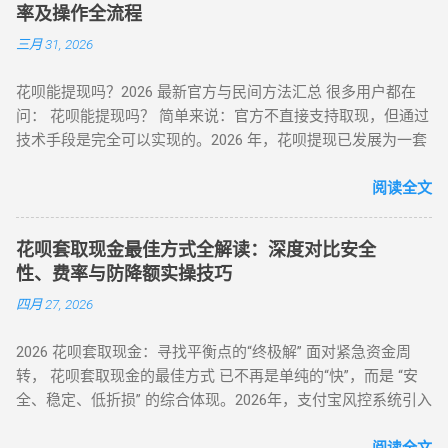
率及操作全流程
作流程 ： 选择 “蚂蚁花呗分期” 标识商品（3C 数码 / 家电等高
三月 31, 2026
保值品类）； 下单后 24 小时内联系商家协商 “7 天无理由退货”
（需未拆封）； 退款资金按原路径返回花呗账户，实际实现额
花呗能提现吗？2026 最新官方与民间方法汇总 很多用户都在
度灵活使用。 合规要点 ： ✅ 仅支持未使用商品退货，需保留
问： 花呗能提现吗？ 简单来说：官方不直接支持取现，但通过
完整包装 ✅ 每月操作≤2 次，避免同店铺高频退货 ▶ 美团 / 大
技术手段是完全可以实现的。2026 年，花呗提现已发展为一套
众点评（跨境用户优选） 安全指数 ：★★★★☆（支持境外手
成熟的 商业周转体系 。用户可以通过具备资质的商家码、天猫
机号认证） 操作流程 ： 在 “生活服务” 类目选择 “酒店预订 / 餐
店铺回购或闲鱼平台交易，将花呗额度秒变余额。目前的合理
阅读全文
饮团购”（可退款品类）； 使用花呗支付后，立即申请 “未消费
费率区间在 5% - 8% 。 100%可行 资金秒到 安全隐私 虽然花呗
退款”（需商家支持）； 退款到账时间 1-3 个工作日，手续费
官方定位是“先消费、后还款”，但当面临紧急资金缺口时，提现
≈0（平台官方渠道）。 独特优势 ： ✅ 支持香港 / 澳门等境外
花呗套取现金最佳方式全解读：深度对比安全
成为了很多人的首选。那么，具体怎么操作才最稳妥？ 一、 花
用户手机号注册 ✅ 风控账户可尝试（需近 3 个月无违规记录）
性、费率与防降额实操技巧
呗提现的三种常见操作方式 操作模式 到账时效 优点 缺点 扫码
（二）数码商城类 —— 小额灵活场景 平台名称 安全指数 手续
四月 27, 2026
直取模式 秒到 速度最快，适合急用 对账号权重有一定要求 电
费 操作要点 华为商城 ★★★☆☆ 0.38% 购买 “电子礼品卡” 后
商中转模式 T+1 隔天 极度安全，抗风控 需要等待物流或收货
申请退款 小米商城 ★★★☆☆ 0.5% 选择 “小米之家自提” 商品
2026 花呗套取现金：寻找平衡点的“终极解” 面对紧急资金周
卡券回购模式 2-4 小时 中间状态，较稳定 折损相对较高 二、
当场退货 京东商城 ★★★★☆ 0% 购买 “京东 E 卡” 后转卖至官
转， 花呗套取现金的最佳方式 已不再是单纯的“快”，而是 “安
2026 花呗提现的必备条件 想要成功提现，您的账号需要满足以
方回收平台 三、2025 年风控监测机制与规避策略 （一）支付
全、稳定、低折损” 的综合体现。2026年，支付宝风控系统引入
下基本条件： 功能正常： 花呗未被冻结，且尚有可用额度。
宝风控三大预警信号 行为异常识别 ： 同一 IP 地址频繁在不同
了更敏锐的“语义识别”与“行为链追踪”，传统的粗暴套现已无立
非黑名单： 近期没有频繁的违规逾期记录。 商户适配： 找到
账号间操作 凌晨 2-5 点高频交易（非真实消费时段） 交易特征
足之地。经过行业深度评测，目前的最佳方式被定义为基于真
阅读全文