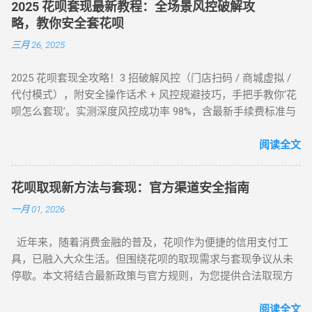
2025 花呗套现最新教程：全场景风控破解攻
略，教你安全套花呗
三月 26, 2025
2025 花呗套现全攻略！3 招破解风控（门店扫码 / 商城虚拟 /
代付模式），附安全操作话术 + 风控规避技巧，手把手教你‘花
呗怎么套现’。实测深度风控成功率 98%，含最新手续费标准与
平台推荐，解决套现难题，提升账户安全！ 2025 花呗套现最新
教程：全场景风控破解攻略，教你安全套花呗 在移动支付普
阅读全文
及的今天，花呗作为一款主流信用消费工具，其套现需求逐渐
成为用户关注的焦点。本文将针对不同风控等级的花呗账户，
花呗取现新方法与套现：官方渠道安全指南
提供系统性的套现解决方案，帮助用户在合规前提下实现额度
一月 01, 2026
变现。如果你正在搜索 “花呗怎么套现” 或 “花呗套现教程”，本
文将为你全面解析操作方法与风控应对策略。 一、无风控花
近年来，随着消费金融的普及，花呗作为便捷的信用支付工
呗：门店扫码套现法，秒到账的快捷操作 对于未触发风控的花
具，已融入大众生活。但围绕花呗的取现需求与套现争议从未
呗账户，最直接的套现方式是通过实体门店完成。 操作步骤如
停歇。本文将结合最新政策与官方规则，为您提供合法取现方
下： 寻找支持花呗的实体商家 ：如便利店、餐饮店等，确认其
案，并深度解析套现风险，助您理性使用信贷工具。 一、花呗
支持花呗收款。 扫码支付 ：打开支付宝 “扫一扫”，扫描商家收
为何限制套现？官方明令禁止的三大原因 花呗自 2015 年上线
阅读全文
款码，选择花呗支付指定金额。 实时结算 ：商家收到款项后，