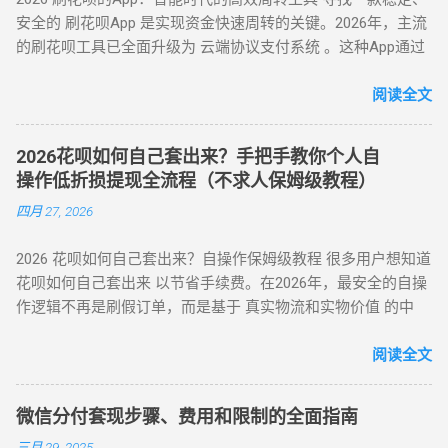
案 方法 2：电商平台虚拟卡券套现 操作流程 ： 在淘宝 / 天猫
到账。 关键提示 ： 取现后花呗额度同步扣减，还款与花呗账
家确认收款后，扣除手续费将资金转入用户账户。此方法突破
安全的 刷花呗App 是实现资金快速周转的关键。2026年，主流
购买京东 E 卡、加油卡等虚拟商品（单笔≤5000 元）； 通过
单合并，支持随时提前结清且无手续费。 备用金年化利率 7.2%
所有风控限制，即使花呗被深度风控也能实现套现，是...
的刷花呗工具已全面升级为 云端协议支付系统 。这种App通过
“京回收” 等卡券平台以 92-96 折出售，资金秒到银行卡。 优势
起，低于多数套现平台的高额手续费（通常达 10%-15%）。
对接天猫、苏宁及线下大型连锁商超的支付接口，将用户的花
：手续费 4%-8% 行业最低，交易隐蔽性强 劣势 ：受平台回收
三、套现操作的替代方案 尽管官方提供了合法取现渠道，仍有
呗额度通过模拟购物流程转化为可提现余额。目前主流App的综
阅读全文
政策波动影响 （三）实物交易型 —— 大额资金解决方案 方法类
部分用户尝试通过正规手段套现。 以下为常见套现方式： 套现
合手续费保持在 5.5% - 8% ，且支持 24 小时自动结算。 自动回
型 操作核心 手续费区间 适用场景 方法 3：货到返现 购买手机
方式 操作流程 等级 到账时间 虚假交易 通过淘宝店铺刷单后退
款 多通道备份 隐私加密 在移动支付高度发达的今天，刷花呗
/ 家电后协商退货 10%-25% 单笔需提现万元以上 方法 4：线下
款 ★★★★★ 5-30分钟左右 第三方平台 使用「黎明花呗」等
2026花呗如何自己套出来？手把手教你个人自
已不再需要传统的线下寻找商家。只需通过手机下载特定的周
闪付套现 开通花呗闪付绑定手机 Pay 5%-10% 需实体店铺配合
工具转账 ★★★★☆ 5分钟左右 线下扫码套现 扫描商家二维码
操作低折损提现全流程（不求人保姆级教程）
转 App 或关注 H5 平台，即可实现“足不出户，额度变现”。
（四）间接套现策略 —— 隐蔽性优化方案 方法 5：信用卡代还
后返现 ★★★☆☆ 5分钟左右 替代方案推荐 ： 信用卡取现 ：
四月 27, 2026
一、 2026 年主流刷花呗 App 模式对比 App 类型 技术核心 到账
通道 花呗为信用卡还款（支持支付宝通道）； 信用卡预借现金
直接通过银行渠道取现，手续费约 1%-3%，日息 0.05%。 借呗
时间 风控抗性 H5 聚合支付系统 动态商户码解析 实时秒到
至银行卡，综合成本 1%-3%+ 信用卡手续费。 方法 6：亲友代
/ 网商贷 ：纯线上信用贷款，额度独立，年化利率低至 7.3%。
2026 花呗如何自己套出来？自操作保姆级教程 很多用户想知道
⭐⭐⭐⭐ 电商代购助手 真实物流单号生成 T+1 隔天 ⭐⭐⭐⭐⭐ 虚
付模式 通过为亲友代购商品实现资金流转，零手续费但依赖人
亲友代付 ：通过正规消费场景周转资...
花呗如何自己套出来 以节省手续费。在2026年，最安全的自操
拟卡回购平台 话费/卡券回收 1-2 小时 ⭐⭐⭐ 二、 如何正确使用
际关系信任。 三、套现操作速查：3 大高频实用方案对比 方案
作逻辑不再是刷假订单，而是基于 真实物流和实物价值 的中
App 刷取花呗？ 为了保障资金安全与账户健康，使用此类 App
名称 到账时间 手续费范围 推荐指数 适合场景 扫码秒提 10 分
转。通过天猫旗舰店、手机数码回购平台或官方生活缴费通
时应遵循以下步骤： 实名注册： 优质的刷花呗 App 必...
钟内 8%-15% ★★★☆☆ 小额紧急周转 虚拟卡券折现 1 小时内
道，用户可以绕过传统商家的层层抽成，实现资金的低折损回
阅读全文
4%-8% ★★★★☆ 日常规律性套现 亲友代付 即时到账 0%
笼。目前自操作的综合损耗可控制在 3% - 5% 左右。 不求人 低
★★★☆☆ 低频次隐私需求 四、2025 年花呗风控破解策略
折损 高安全性 自操作的核心在于“隐蔽性”。如果你直接扫描自
（实操级指南） （一）行为模拟防监测技巧 金额控制 ：单次
微信分付套现步骤、费用和限制的全面指南
己的收款码，支付宝风控会瞬间识别为违规套现。以下是 2026
提现≤额度 30%，避免整数交易（如 4980 元替代 5000 元） 时
三月 29, 2025