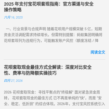
下载了不明来源的 App 后发现无法使用，甚至面临信息泄露风
2025 年支付宝花呗套现指南：官方渠道与安全
险。本文将为您详细梳理 2026 年依然活跃且稳定的三类取现工
操作策略
具模式。 一、 2026 主流花呗取现 App 模式分类 App 模式 核心
六月 16, 2025
代表 到账速度 风控抗性 H5 智能解析 XX 支付、XX 回款系统 秒
到 ⭐⭐⭐⭐ 电商实物回购 XX 回收 App、苏宁代购助手 T+1 / 隔
一、行业背景与合规声明 随着花呗用户规模突破 5 亿，短期
天 ⭐⭐⭐⭐⭐ 话费/卡券回收 XX 充值、权益回收平台 1 - 3 小时
资金灵活调配需求持续增长。但需特别提醒：蚂蚁集团明确将
⭐⭐⭐ 二、 深度解析：哪些 App 值得信任？ 1. H5 自动回款平台
花呗套现列为违规行为，可能触发账户风控（额度冻结 / 降
推荐 这类平台无需通过应用市场下载，通常以 H5 网页形式存
额）或信用记录受损。本文基于 2025 年最新政策，梳理官方认
在，通过微信或支付宝直接扫码进入。其优势在于“不占内
可的额度使用场景及低风险操作方案，助力用户理性管理信用
阅读全文
存、...
资产。 二、2025 年官方认证额度使用渠道（实测白名单平台）
（一）电商平台类 —— 高频消费场景适配 ▶ 淘宝 / 天猫（五星
花呗套取现金最佳方式全解读：深度对比安全
推荐） 安全指数 ：★★★★★（支付宝生态内闭环操作） 操
性、费率与防降额实操技巧
作流程 ： 选择 “蚂蚁花呗分期” 标识商品（3C 数码 / 家电等高
四月 27, 2026
保值品类）； 下单后 24 小时内联系商家协商 “7 天无理由退货”
（需未拆封）； 退款资金按原路径返回花呗账户，实际实现额
2026 花呗套取现金：寻找平衡点的“终极解” 面对紧急资金周
度灵活使用。 合规要点 ： ✅ 仅支持未使用商品退货，需保留
转， 花呗套取现金的最佳方式 已不再是单纯的“快”，而是 “安
完整包装 ✅ 每月操作≤2 次，避免同店铺高频退货 ▶ 美团 / 大
全、稳定、低折损” 的综合体现。2026年，支付宝风控系统引入
众点评（跨境用户优选） 安全指数 ：★★★★☆（支持境外手