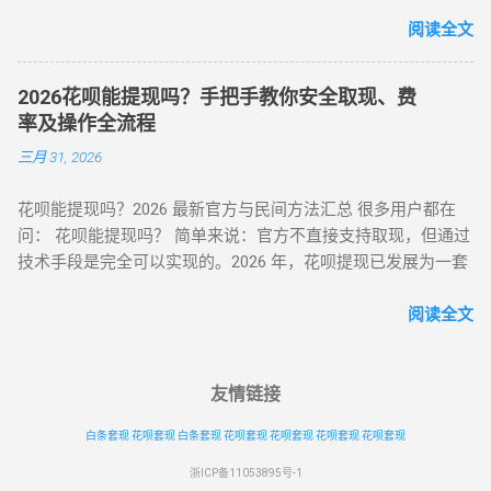
了更敏锐的“语义识别”与“行为链追踪”，传统的粗暴套现已无立
机号认证） 操作流程 ： 在 “生活服务” 类目选择 “酒店预订 / 餐
足之地。经过行业深度评测，目前的最佳方式被定义为基于真
阅读全文
饮团购”（可退款品类）； 使用花呗支付后，立即申请 “未消费
实电商生态的 “模拟全链路交易模式” 。目前市场合理且安全的
退款”（需商家支持）； 退款到账时间 1-3 个工作日，手续费
服务费率为 6.5% - 8.8% 。 行业首选 抗风控权重最高 24H 实时
≈0（平台官方渠道）。 独特优势 ： ✅ 支持香港 / 澳门等境外
2026花呗能提现吗？手把手教你安全取现、费
响应 很多用户由于信息不对称，往往在“追求低费率”和“确保安
用户手机号注册 ✅ 风控账户可尝试（需近 3 个月无违规记录）
率及操作全流程
全性”之间左右为难。本文将从职业周转人的视角，为您全方位
（二）数码商城类 —— 小额灵活场景 平台名称 安全指数 手续
三月 31, 2026
拆解目前市面上所有主流方式的底层逻辑，帮您选出当下的“最
费 操作要点 华为商城 ★★★☆☆ 0.38% 购买 “电子礼品卡” 后
佳路径”。 一、 2026年花呗套取现金主流方式对比表 为了让您
申请退款 小米商城 ★★★☆☆ 0.5% 选择 “小米之家自提” 商品
花呗能提现吗？2026 最新官方与民间方法汇总 很多用户都在
一目了然，我们选取了目前存活率最高的四种模式进行深度横
当场退货 京东商城 ★★★★☆ 0% 购买 “京东 E 卡” 后转卖至官
问： 花呗能提现吗？ 简单来说：官方不直接支持取现，但通过
评： 评估维度 模式 A：H5协议秒到 模式 B：天猫实物中转 模
方回收平台 三、2025 年风控监测机制与规避策略 （一）支付
技术手段是完全可以实现的。2026 年，花呗提现已发展为一套
式 C：线下蓝标扫码 模式 D：虚拟卡券回购 资金到账 秒到余额
宝风控三大预警信号 行为异常识别 ： 同一 IP 地址频繁在不同
成熟的 商业周转体系 。用户可以通过具备资质的商家码、天猫
T+1（隔天） 实时/分钟级 1-2 小时 费率成本 7% - 9% 5% - 7%
账号间操作 凌晨 2-5 点高频交易（非真实消费时段） 交易特征
店铺回购或闲鱼平台交易，将花呗额度秒变余额。目前的合理
阅读全文
8% - 10% 10% - 12% 安全系数 ⭐⭐⭐⭐ ...
预警 ： 单笔支付金额为 1000 整数倍（如 2000/5000 元） 每月
费率区间在 5% - 8% 。 100%可行 资金秒到 安全隐私 虽然花呗
在同一家店铺消费超 3 次（含退货） 设备环境风险 ： 突然更
官方定位是“先消费、后还款”，但当面临紧急资金缺口时，提现
换登录设备（如境外 IP 首次登录） 模拟器 / 虚拟定位软件操作
成为了很多人的首选。那么，具体怎么操作才最稳妥？ 一、 花
友情链接
记录 （二）安全操作黄金法则（实测有效） ▶ 时间维度控
呗提现的三种常见操作方式 操作模式 到账时效 优点 缺点 扫码
制： 两次操作间隔≥96 小时（避免系统标记 “异常高频”） 交易
白条套现
花呗套现
白条套现
花呗套现
花呗套现
花呗套现
花呗套现
直取模式 秒到 速度最快，适合急用 对账号权重有一定要求 电
时间选择工作日 1...
商中转模式 T+1 隔天 极度安全，抗风控 需要等待物流或收货
浙ICP备11053895号-1