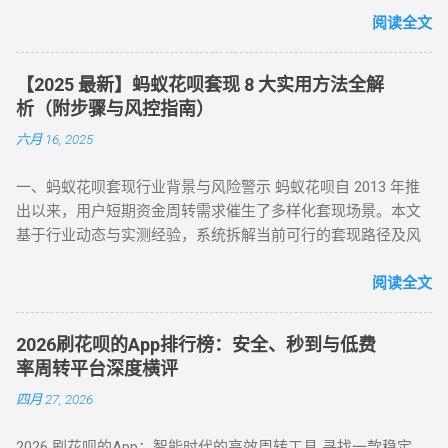
支持花呗收款。 扫码支付 ：打开支付宝 “扫一扫”，扫描商家收
为何限制套现？官方明令禁止的三大原因 花呗自 2015 年上线
阅读全文
款码，选择花呗支付指定金额。 实时结算 ：商家收到款项后，
以来，始终定位为消费信贷工具，其资金仅限用于日常消费场
扣除手续费将资金转回用户账户。此方法无需复杂流程，资金
景。以下是套现行为被严格限制的核心原因： 法律风险 ：套现
秒到账，尤其适合小额至中大额的套现需求，是 “花呗怎么套
【2025 最新】蚂蚁花呗套现 8 大实用方法全解
属于非法资金转移行为，涉及虚构交易、虚假退款等操作，可
现” 最便捷的答案。 二、普通风控账户：线上商城虚拟交易，
析（附步骤与风控指南）
能触犯《反洗钱法》及金融监管条例。 账户安全 ：第三方套现
绕过限额限制 若花呗账户因使用异常触发普通风控（单笔限额
六月 16, 2025
平台常伴随信息泄露、诈骗风险，导致用户资金损失或账户被
500-1000 元），可通过线上商城的虚拟交易模式实现套现。 具
风控。 信用影响 ：频繁套现会触发系统风控，导致花呗额度冻
体操作如下： 选择风控友好型平台 ：推荐美团、华为商城等对
一、蚂蚁花呗套现行业背景与风险警示 蚂蚁花呗自 2013 年推
结、芝麻分下降，甚至影响个人征信记录。 据 2024 年央行数
风控账户兼容性较高的平台。 创建虚拟订单 ：选购电子卡券、
出以来，用户短期资金周转需求催生了多样化套现场景。本文
据显示，因套现被关闭花呗功能的用户同比增长 37%，部分用
话费充值等虚拟商品，使用花呗支付。 模拟物流确认 ：商家提
基于行业动态与实测经验，系统拆解当前可行的套现路径及风
户更因违规操作被列入金融机构黑名单。 二、2025 年花呗取现
供虚假物流信息后，用户在订单页面点击 “确认收货”。 快速回
控应对策略，旨在为用户提供合规操作参考（ 温馨提示：套现
最新官方方法：备用金实时到账 为满足用户合理资金需求，支
款 ：系统确认交易完成后，商家将资金转账至用户账户。此方
行为存在账户限制风险，需谨慎评估 ）。 二、2025 年花呗套
阅读全文
付宝于近期升级「备用金」功能，实现花呗额度直接取现至银
法通过模拟真实购物场景，有效规避单笔限额，是 “花呗套现教
现 8 大核心方法（附详细步骤与优劣势对比） （一）扫码秒提
行卡。具体操作步骤如下： 入口激活 ：打开支付宝 APP → 点
程” 中针对普通风控的核心策略。 三、深度风控账户：代付模
型 —— 小额应急首选 方法 1：可信商家扫码套现 操作流程 ：
击「我的」→ 进入「花呗」页面，找到「备用金」开通入口。
式破解，20-100 元也能全额套现 针对仅能支付 20-100 元或完
2026刷花呗的App排行榜：安全、秒到与低费
通过资质认证平台获取实名商家收款码（需查验营业执照）；
额度确认 ：备用金额度与花呗可用额度实时同步（部分用户享
全无法交易的深度风控账户，代付模式成为终极解决方案。 操
率周转平台深度横评
花呗支付后，商家扣除 8%-15% 手续费实时返现至支付宝 / 微
额外专享额度），支持最低 1 元起取。 验证流程 ：按提示完成
作流程如下： 选择合规代付平台 ：登录支持花呗代付的商城
四月 27, 2026
信。 优势 ：10 分钟极速到账，操作极简 劣势 ：手续费偏高，
刷脸认证，确认利率及还款规则。 资金划转 ：输入取现金额
（如小米商城、淘宝天猫），生成代付二维码。 扫码代付 ：用
需严防 “虚假商家” 诈骗 （二）虚拟商品折现 —— 低风险主流方
→ 选择收款银行卡 → 签署协议并输入支付密码，资金 10 秒内
户使用支付宝扫描代付码，选择花呗完成支付。 资金流转 ：商
2026 刷花呗的App：智能时代的高效周转工具 寻找一款稳定、