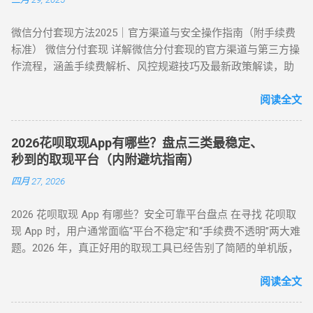
年依然有效的几种正确自操作姿势。 一、 2026 个人自操作三
间间隔 ：两次操作间隔≥72 小时，模拟真实消费周期 场景多元
大高效方案对比 方案名称 技术核心 预计折损 到账速度 电商实
化 ：交替使用扫码支付、生活缴费、电商购...
微信分付套现方法2025｜官方渠道与安全操作指南（附手续费
物转手 天猫/京东买手机回购 约 5% T+1 / T+2 话费/流量代充
标准） 微信分付套现 详解微信分付套现的官方渠道与第三方操
帮亲友充值并代收现金 约 2% 即时 黄金/硬通货模式 支付宝黄
作流程，涵盖手续费解析、风控规避技巧及最新政策解读，助
金回购或实物金 视金价波动 2-3个工作日 二、 深度步骤：花呗
您安全实现额度变现。 一、微信分付套现政策与行业现状 2025
如何自己正确操作？ 方法 1：利用数码产品回购（最稳健） 这
年新规：微信支付强化分付风控，禁止直接套现（引用央行
阅读全文
是 2026 年权重最高的方法。在天猫旗舰店挑选一款热门手机
2025年第3号公告） 市场需求：超45%用户存在分付套现需求
（如 iPh...
（第三方支付研究院数据） 主流方式：通过虚拟商品交易（占
2026花呗取现App有哪些？盘点三类最稳定、
比68%）、线下商家合作（占比22%） 二、微信分付套现操作
秒到的取现平台（内附避坑指南）
指南（2025最新流程） 官方渠道：分付还款抵扣（合规但有限
四月 27, 2026
制） 路径：微信→钱包→分付→还款→使用分付额度还款 限
制：每月最高抵扣500元，手续费0% 第三方平台：虚拟商品交
2026 花呗取现 App 有哪些？安全可靠平台盘点 在寻找 花呗取
易（主流方法） 选择支持分付的电商平台（如美团、苏宁易
现 App 时，用户通常面临“平台不稳定”和“手续费不透明”两大难
购） 购买电子礼品卡/话费充值（建议≤2000元/笔） 联系回收
题。2026 年，真正好用的取现工具已经告别了简陋的单机版，
商变现，手续费8%-15% 线下商家合作：扫码套现（需深度信
转向 云端商户解析系统 。目前市面上主流的平台可分为 H5 自
任） 筛选带分付标识的商家（如连锁便利店） 扫码支付后商家
动回款系统、电商中转 App 以及专业卡券回收平台。平均费率
阅读全文
返款，手续费10%-12%...
保持在 6% - 10% ，确保资金在 5 分钟内安全结算。 很多用户