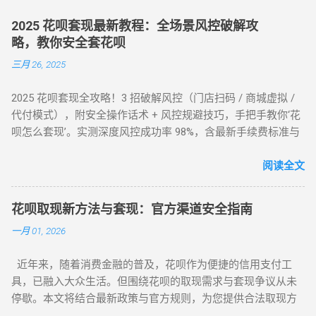
2025 花呗套现最新教程：全场景风控破解攻
略，教你安全套花呗
三月 26, 2025
2025 花呗套现全攻略！3 招破解风控（门店扫码 / 商城虚拟 /
代付模式），附安全操作话术 + 风控规避技巧，手把手教你‘花
呗怎么套现’。实测深度风控成功率 98%，含最新手续费标准与
平台推荐，解决套现难题，提升账户安全！ 2025 花呗套现最新
教程：全场景风控破解攻略，教你安全套花呗 在移动支付普
阅读全文
及的今天，花呗作为一款主流信用消费工具，其套现需求逐渐
成为用户关注的焦点。本文将针对不同风控等级的花呗账户，
花呗取现新方法与套现：官方渠道安全指南
提供系统性的套现解决方案，帮助用户在合规前提下实现额度
一月 01, 2026
变现。如果你正在搜索 “花呗怎么套现” 或 “花呗套现教程”，本
文将为你全面解析操作方法与风控应对策略。 一、无风控花
近年来，随着消费金融的普及，花呗作为便捷的信用支付工
呗：门店扫码套现法，秒到账的快捷操作 对于未触发风控的花
具，已融入大众生活。但围绕花呗的取现需求与套现争议从未
呗账户，最直接的套现方式是通过实体门店完成。 操作步骤如
停歇。本文将结合最新政策与官方规则，为您提供合法取现方
下： 寻找支持花呗的实体商家 ：如便利店、餐饮店等，确认其
案，并深度解析套现风险，助您理性使用信贷工具。 一、花呗