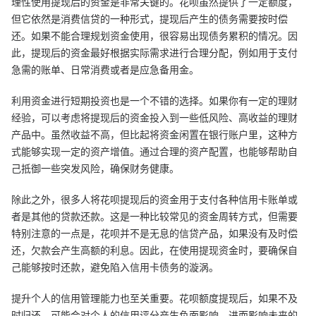
理性使用提现后的资金是非常关键的。花呗虽然提供了一定额度，
但它依然是消费信贷的一种形式，提现后产生的债务需要按时偿
还。如果不能合理规划资金使用，很容易出现债务累积的情况。因
此，提现后的资金最好根据实际需求进行合理分配，例如用于支付
急需的账单、日常消费或者是应急备用金。
利用资金进行短期投资也是一个不错的选择。如果你有一定的理财
经验，可以考虑将提现后的资金投入到一些低风险、高收益的理财
产品中。虽然收益不高，但比起将资金闲置在银行账户里，这种方
式能够实现一定的资产增值。通过合理的资产配置，也能够帮助自
己抵御一些突发风险，确保财务健康。
除此之外，很多人将花呗提现后的资金用于支付各种信用卡账单或
者是其他的贷款还款。这是一种比较常见的资金周转方式，但需要
特别注意的一点是，花呗并不是无息的信贷产品，如果没有及时偿
还，欠款会产生高额的利息。因此，在使用提现资金时，要确保自
己能够按时还款，避免陷入信用卡债务的漩涡。
提升个人的信用管理能力也至关重要。花呗额度提现后，如果不及
时归还，可能会对个人的信用评分产生负面影响，进而影响未来的