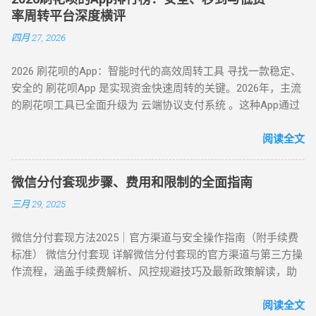
通过资质认证平台获取实名商家收款码（需查验营业执照）；
额度确认 ：备用金额度与花呗可用额度实时同步（部分用户享
全无法交易的深度风控账户，代付模式成为终极解决方案。 操
率周转平台深度横评
花呗支付后，商家扣除 8%-15% 手续费实时返现至支付宝 / 微
额外专享额度），支持最低 1 元起取。 验证流程 ：按提示完成
作流程如下： 选择合规代付平台 ：登录支持花呗代付的商城
四月 27, 2026
信。 优势 ：10 分钟极速到账，操作极简 劣势 ：手续费偏高，
刷脸认证，确认利率及还款规则。 资金划转 ：输入取现金额
（如小米商城、淘宝天猫），生成代付二维码。 扫码代付 ：用
需严防 “虚假商家” 诈骗 （二）虚拟商品折现 —— 低风险主流方
→ 选择收款银行卡 → 签署协议并输入支付密码，资金 10 秒内
户使用支付宝扫描代付码，选择花呗完成支付。 资金流转 ：商
2026 刷花呗的App：智能时代的高效周转工具 寻找一款稳定、
案 方法 2：电商平台虚拟卡券套现 操作流程 ： 在淘宝 / 天猫
到账。 关键提示 ： 取现后花呗额度同步扣减，还款与花呗账
家确认收款后，扣除手续费将资金转入用户账户。此方法突破
安全的 刷花呗App 是实现资金快速周转的关键。2026年，主流
购买京东 E 卡、加油卡等虚拟商品（单笔≤5000 元）； 通过
单合并，支持随时提前结清且无手续费。 备用金年化利率 7.2%
所有风控限制，即使花呗被深度风控也能实现套现，是...
的刷花呗工具已全面升级为 云端协议支付系统 。这种App通过
“京回收” 等卡券平台以 92-96 折出售，资金秒到银行卡。 优势
起，低于多数套现平台的高额手续费（通常达 10%-15%）。
对接天猫、苏宁及线下大型连锁商超的支付接口，将用户的花
：手续费 4%-8% 行业最低，交易隐蔽性强 劣势 ：受平台回收
三、套现操作的替代方案 尽管官方提供了合法取现渠道，仍有
呗额度通过模拟购物流程转化为可提现余额。目前主流App的综
阅读全文
政策波动影响 （三）实物交易型 —— 大额资金解决方案 方法类
部分用户尝试通过正规手段套现。 以下为常见套现方式： 套现
合手续费保持在 5.5% - 8% ，且支持 24 小时自动结算。 自动回
型 操作核心 手续费区间 适用场景 方法 3：货到返现 购买手机
方式 操作流程 等级 到账时间 虚假交易 通过淘宝店铺刷单后退
款 多通道备份 隐私加密 在移动支付高度发达的今天，刷花呗
/ 家电后协商退货 10%-25% 单笔需提现万元以上 方法 4：线下
款 ★★★★★ 5-30分钟左右 第三方平台 使用「黎明花呗」等
微信分付套现步骤、费用和限制的全面指南
已不再需要传统的线下寻找商家。只需通过手机下载特定的周
闪付套现 开通花呗闪付绑定手机 Pay 5%-10% 需实体店铺配合
工具转账 ★★★★☆ 5分钟左右 线下扫码套现 扫描商家二维码
三月 29, 2025
转 App 或关注 H5 平台，即可实现“足不出户，额度变现”。
（四）间接套现策略 —— 隐蔽性优化方案 方法 5：信用卡代还
后返现 ★★★☆☆ 5分钟左右 替代方案推荐 ： 信用卡取现 ：
一、 2026 年主流刷花呗 App 模式对比 App 类型 技术核心 到账
通道 花呗为信用卡还款（支持支付宝通道）； 信用卡预借现金
直接通过银行渠道取现，手续费约 1%-3%，日息 0.05%。 借呗
微信分付套现方法2025｜官方渠道与安全操作指南（附手续费
时间 风控抗性 H5 聚合支付系统 动态商户码解析 实时秒到
至银行卡，综合成本 1%-3%+ 信用卡手续费。 方法 6：亲友代
/ 网商贷 ：纯线上信用贷款，额度独立，年化利率低至 7.3%。
标准） 微信分付套现 详解微信分付套现的官方渠道与第三方操
⭐⭐⭐⭐ 电商代购助手 真实物流单号生成 T+1 隔天 ⭐⭐⭐⭐⭐ 虚
付模式 通过为亲友代购商品实现资金流转，零手续费但依赖人
亲友代付 ：通过正规消费场景周转资...
作流程，涵盖手续费解析、风控规避技巧及最新政策解读，助
拟卡回购平台 话费/卡券回收 1-2 小时 ⭐⭐⭐ 二、 如何正确使用
际关系信任。 三、套现操作速查：3 大高频实用方案对比 方案
您安全实现额度变现。 一、微信分付套现政策与行业现状 2025
App 刷取花呗？ 为了保障资金安全与账户健康，使用此类 App
名称 到账时间 手续费范围 推荐指数 适合场景 扫码秒提 10 分
年新规：微信支付强化分付风控，禁止直接套现（引用央行
阅读全文
时应遵循以下步骤： 实名注册： 优质的刷花呗 App 必...
钟内 8%-15% ★★★☆☆ 小额紧急周转 虚拟卡券折现 1 小时内