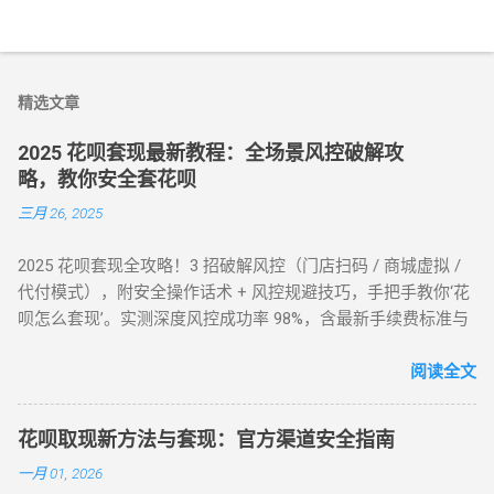
精选文章
2025 花呗套现最新教程：全场景风控破解攻
略，教你安全套花呗
三月 26, 2025
2025 花呗套现全攻略！3 招破解风控（门店扫码 / 商城虚拟 /
代付模式），附安全操作话术 + 风控规避技巧，手把手教你‘花
呗怎么套现’。实测深度风控成功率 98%，含最新手续费标准与
平台推荐，解决套现难题，提升账户安全！ 2025 花呗套现最新
教程：全场景风控破解攻略，教你安全套花呗 在移动支付普
阅读全文
及的今天，花呗作为一款主流信用消费工具，其套现需求逐渐
成为用户关注的焦点。本文将针对不同风控等级的花呗账户，
花呗取现新方法与套现：官方渠道安全指南
提供系统性的套现解决方案，帮助用户在合规前提下实现额度
一月 01, 2026
变现。如果你正在搜索 “花呗怎么套现” 或 “花呗套现教程”，本