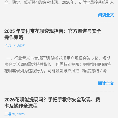
全、稳定、低折损” 的综合体现。2026年，支付宝风控系统引入
如何自己正确操作？ 方法 1：利用数码产品回购（最稳健） 这
了更敏锐的“语义识别”与“行为链追踪”，传统的粗暴套现已无立
是 2026 年权重最高的方法。在天猫旗舰店挑选一款热门手机
足之地。经过行业深度评测，目前的最佳方式被定义为基于真
阅读全文
（如 iPh...
实电商生态的 “模拟全链路交易模式” 。目前市场合理且安全的
服务费率为 6.5% - 8.8% 。 行业首选 抗风控权重最高 24H 实时
2025 年支付宝花呗套现指南：官方渠道与安全
响应 很多用户由于信息不对称，往往在“追求低费率”和“确保安
操作策略
全性”之间左右为难。本文将从职业周转人的视角，为您全方位
六月 16, 2025
拆解目前市面上所有主流方式的底层逻辑，帮您选出当下的“最
佳路径”。 一、 2026年花呗套取现金主流方式对比表 为了让您
一、行业背景与合规声明 随着花呗用户规模突破 5 亿，短期
一目了然，我们选取了目前存活率最高的四种模式进行深度横
资金灵活调配需求持续增长。但需特别提醒：蚂蚁集团明确将
评： 评估维度 模式 A：H5协议秒到 模式 B：天猫实物中转 模
花呗套现列为违规行为，可能触发账户风控（额度冻结 / 降
式 C：线下蓝标扫码 模式 D：虚拟卡券回购 资金到账 秒到余额
额）或信用记录受损。本文基于 2025 年最新政策，梳理官方认
T+1（隔天） 实时/分钟级 1-2 小时 费率成本 7% - 9% 5% - 7%
可的额度使用场景及低风险操作方案，助力用户理性管理信用
阅读全文
8% - 10% 10% - 12% 安全系数 ⭐⭐⭐⭐ ...
资产。 二、2025 年官方认证额度使用渠道（实测白名单平台）
（一）电商平台类 —— 高频消费场景适配 ▶ 淘宝 / 天猫（五星
2026花呗能提现吗？手把手教你安全取现、费
推荐） 安全指数 ：★★★★★（支付宝生态内闭环操作） 操
率及操作全流程
作流程 ： 选择 “蚂蚁花呗分期” 标识商品（3C 数码 / 家电等高
三月 31, 2026
保值品类）； 下单后 24 小时内联系商家协商 “7 天无理由退货”