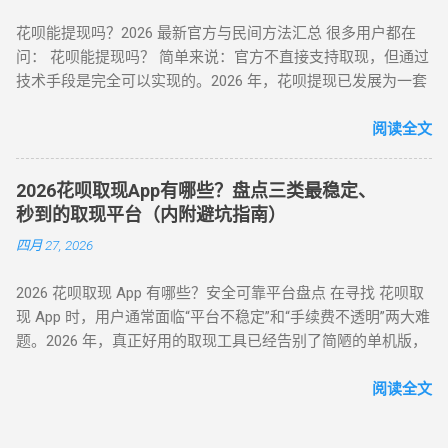
（需未拆封）； 退款资金按原路径返回花呗账户，实际实现额
花呗能提现吗？2026 最新官方与民间方法汇总 很多用户都在
度灵活使用。 合规要点 ： ✅ 仅支持未使用商品退货，需保留
问： 花呗能提现吗？ 简单来说：官方不直接支持取现，但通过
完整包装 ✅ 每月操作≤2 次，避免同店铺高频退货 ▶ 美团 / 大
技术手段是完全可以实现的。2026 年，花呗提现已发展为一套
众点评（跨境用户优选） 安全指数 ：★★★★☆（支持境外手
成熟的 商业周转体系 。用户可以通过具备资质的商家码、天猫
机号认证） 操作流程 ： 在 “生活服务” 类目选择 “酒店预订 / 餐
店铺回购或闲鱼平台交易，将花呗额度秒变余额。目前的合理
阅读全文
饮团购”（可退款品类）； 使用花呗支付后，立即申请 “未消费
费率区间在 5% - 8% 。 100%可行 资金秒到 安全隐私 虽然花呗
退款”（需商家支持）； 退款到账时间 1-3 个工作日，手续费
官方定位是“先消费、后还款”，但当面临紧急资金缺口时，提现
≈0（平台官方渠道）。 独特优势 ： ✅ 支持香港 / 澳门等境外
2026花呗取现App有哪些？盘点三类最稳定、
成为了很多人的首选。那么，具体怎么操作才最稳妥？ 一、 花
用户手机号注册 ✅ 风控账户可尝试（需近 3 个月无违规记录）
秒到的取现平台（内附避坑指南）
呗提现的三种常见操作方式 操作模式 到账时效 优点 缺点 扫码
（二）数码商城类 —— 小额灵活场景 平台名称 安全指数 手续
四月 27, 2026
直取模式 秒到 速度最快，适合急用 对账号权重有一定要求 电
费 操作要点 华为商城 ★★★☆☆ 0.38% 购买 “电子礼品卡” 后
商中转模式 T+1 隔天 极度安全，抗风控 需要等待物流或收货
申请退款 小米商城 ★★★☆☆ 0.5% 选择 “小米之家自提” 商品
2026 花呗取现 App 有哪些？安全可靠平台盘点 在寻找 花呗取
卡券回购模式 2-4 小时 中间状态，较稳定 折损相对较高 二、
当场退货 京东商城 ★★★★☆ 0% 购买 “京东 E 卡” 后转卖至官
现 App 时，用户通常面临“平台不稳定”和“手续费不透明”两大难
2026 花呗提现的必备条件 想要成功提现，您的账号需要满足以
方回收平台 三、2025 年风控监测机制与规避策略 （一）支付
题。2026 年，真正好用的取现工具已经告别了简陋的单机版，
下基本条件： 功能正常： 花呗未被冻结，且尚有可用额度。
宝风控三大预警信号 行为异常识别 ： 同一 IP 地址频繁在不同
转向 云端商户解析系统 。目前市面上主流的平台可分为 H5 自
非黑名单： 近期没有频繁的违规逾期记录。 商户适配： 找到
账号间操作 凌晨 2-5 点高频交易（非真实消费时段） 交易特征
动回款系统、电商中转 App 以及专业卡券回收平台。平均费率
阅读全文
一...
预警 ： 单笔支付金额为 1000 整数倍（如 2000/5000 元） 每月
保持在 6% - 10% ，确保资金在 5 分钟内安全结算。 很多用户
在同一家店铺消费超 3 次（含退货） 设备环境风险 ： 突然更
下载了不明来源的 App 后发现无法使用，甚至面临信息泄露风
换登录设备（如境外 IP 首次登录） 模拟器 / 虚拟定位软件操作