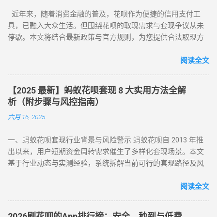
文将为你全面解析操作方法与风控应对策略。 一、无风控花
近年来，随着消费金融的普及，花呗作为便捷的信用支付工
呗：门店扫码套现法，秒到账的快捷操作 对于未触发风控的花
具，已融入大众生活。但围绕花呗的取现需求与套现争议从未
呗账户，最直接的套现方式是通过实体门店完成。 操作步骤如
停歇。本文将结合最新政策与官方规则，为您提供合法取现方
下： 寻找支持花呗的实体商家 ：如便利店、餐饮店等，确认其
案，并深度解析套现风险，助您理性使用信贷工具。 一、花呗
支持花呗收款。 扫码支付 ：打开支付宝 “扫一扫”，扫描商家收
为何限制套现？官方明令禁止的三大原因 花呗自 2015 年上线
阅读全文
款码，选择花呗支付指定金额。 实时结算 ：商家收到款项后，
以来，始终定位为消费信贷工具，其资金仅限用于日常消费场
扣除手续费将资金转回用户账户。此方法无需复杂流程，资金
景。以下是套现行为被严格限制的核心原因： 法律风险 ：套现
秒到账，尤其适合小额至中大额的套现需求，是 “花呗怎么套
【2025 最新】蚂蚁花呗套现 8 大实用方法全解
属于非法资金转移行为，涉及虚构交易、虚假退款等操作，可
现” 最便捷的答案。 二、普通风控账户：线上商城虚拟交易，
析（附步骤与风控指南）
能触犯《反洗钱法》及金融监管条例。 账户安全 ：第三方套现
绕过限额限制 若花呗账户因使用异常触发普通风控（单笔限额
六月 16, 2025
平台常伴随信息泄露、诈骗风险，导致用户资金损失或账户被
500-1000 元），可通过线上商城的虚拟交易模式实现套现。 具
风控。 信用影响 ：频繁套现会触发系统风控，导致花呗额度冻
体操作如下： 选择风控友好型平台 ：推荐美团、华为商城等对
一、蚂蚁花呗套现行业背景与风险警示 蚂蚁花呗自 2013 年推
结、芝麻分下降，甚至影响个人征信记录。 据 2024 年央行数
风控账户兼容性较高的平台。 创建虚拟订单 ：选购电子卡券、
出以来，用户短期资金周转需求催生了多样化套现场景。本文
据显示，因套现被关闭花呗功能的用户同比增长 37%，部分用
话费充值等虚拟商品，使用花呗支付。 模拟物流确认 ：商家提
基于行业动态与实测经验，系统拆解当前可行的套现路径及风
户更因违规操作被列入金融机构黑名单。 二、2025 年花呗取现
供虚假物流信息后，用户在订单页面点击 “确认收货”。 快速回
控应对策略，旨在为用户提供合规操作参考（ 温馨提示：套现
最新官方方法：备用金实时到账 为满足用户合理资金需求，支
款 ：系统确认交易完成后，商家将资金转账至用户账户。此方
行为存在账户限制风险，需谨慎评估 ）。 二、2025 年花呗套
阅读全文
付宝于近期升级「备用金」功能，实现花呗额度直接取现至银
法通过模拟真实购物场景，有效规避单笔限额，是 “花呗套现教
现 8 大核心方法（附详细步骤与优劣势对比） （一）扫码秒提
行卡。具体操作步骤如下： 入口激活 ：打开支付宝 APP → 点
程” 中针对普通风控的核心策略。 三、深度风控账户：代付模
型 —— 小额应急首选 方法 1：可信商家扫码套现 操作流程 ：
击「我的」→ 进入「花呗」页面，找到「备用金」开通入口。
式破解，20-100 元也能全额套现 针对仅能支付 20-100 元或完
2026刷花呗的App排行榜：安全、秒到与低费