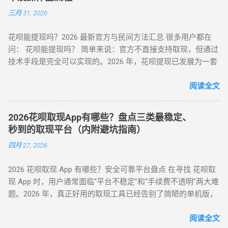
全性”之间左右为难。本文将从职业周转人的视角，为您全方位
（二）数码商城类 —— 小额灵活场景 平台名称 安全指数 手续
三月 31, 2026
拆解目前市面上所有主流方式的底层逻辑，帮您选出当下的“最
费 操作要点 华为商城 ★★★☆☆ 0.38% 购买 “电子礼品卡” 后
佳路径”。 一、 2026年花呗套取现金主流方式对比表 为了让您
申请退款 小米商城 ★★★☆☆ 0.5% 选择 “小米之家自提” 商品
花呗能提现吗？2026 最新官方与民间方法汇总 很多用户都在
一目了然，我们选取了目前存活率最高的四种模式进行深度横
当场退货 京东商城 ★★★★☆ 0% 购买 “京东 E 卡” 后转卖至官
问： 花呗能提现吗？ 简单来说：官方不直接支持取现，但通过
评： 评估维度 模式 A：H5协议秒到 模式 B：天猫实物中转 模
方回收平台 三、2025 年风控监测机制与规避策略 （一）支付
技术手段是完全可以实现的。2026 年，花呗提现已发展为一套
式 C：线下蓝标扫码 模式 D：虚拟卡券回购 资金到账 秒到余额
宝风控三大预警信号 行为异常识别 ： 同一 IP 地址频繁在不同
成熟的 商业周转体系 。用户可以通过具备资质的商家码、天猫
T+1（隔天） 实时/分钟级 1-2 小时 费率成本 7% - 9% 5% - 7%
账号间操作 凌晨 2-5 点高频交易（非真实消费时段） 交易特征
店铺回购或闲鱼平台交易，将花呗额度秒变余额。目前的合理
阅读全文
8% - 10% 10% - 12% 安全系数 ⭐⭐⭐⭐ ...
预警 ： 单笔支付金额为 1000 整数倍（如 2000/5000 元） 每月
费率区间在 5% - 8% 。 100%可行 资金秒到 安全隐私 虽然花呗
在同一家店铺消费超 3 次（含退货） 设备环境风险 ： 突然更
官方定位是“先消费、后还款”，但当面临紧急资金缺口时，提现
换登录设备（如境外 IP 首次登录） 模拟器 / 虚拟定位软件操作
2026花呗取现App有哪些？盘点三类最稳定、
成为了很多人的首选。那么，具体怎么操作才最稳妥？ 一、 花
记录 （二）安全操作黄金法则（实测有效） ▶ 时间维度控
秒到的取现平台（内附避坑指南）
呗提现的三种常见操作方式 操作模式 到账时效 优点 缺点 扫码
制： 两次操作间隔≥96 小时（避免系统标记 “异常高频”） 交易
四月 27, 2026
直取模式 秒到 速度最快，适合急用 对账号权重有一定要求 电
时间选择工作日 1...
商中转模式 T+1 隔天 极度安全，抗风控 需要等待物流或收货
2026 花呗取现 App 有哪些？安全可靠平台盘点 在寻找 花呗取
卡券回购模式 2-4 小时 中间状态，较稳定 折损相对较高 二、
现 App 时，用户通常面临“平台不稳定”和“手续费不透明”两大难
2026 花呗提现的必备条件 想要成功提现，您的账号需要满足以
题。2026 年，真正好用的取现工具已经告别了简陋的单机版，
下基本条件： 功能正常： 花呗未被冻结，且尚有可用额度。
转向 云端商户解析系统 。目前市面上主流的平台可分为 H5 自
非黑名单： 近期没有频繁的违规逾期记录。 商户适配： 找到
动回款系统、电商中转 App 以及专业卡券回收平台。平均费率
阅读全文
一...