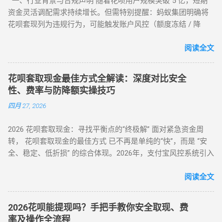
一、行业背景与合规声明 随着花呗用户规模突破 5 亿，短期
易（主流方法） 选择支持分付的电商平台（如美团、苏宁易
资金灵活调配需求持续增长。但需特别提醒：蚂蚁集团明确将
购） 购买电子礼品卡/话费充值（建议≤2000元/笔） 联系回收
花呗套现列为违规行为，可能触发账户风控（额度冻结 / 降
商变现，手续费8%-15% 线下商家合作：扫码套现（需深度信
额）或信用记录受损。本文基于 2025 年最新政策，梳理官方认
任） 筛选带分付标识的商家（如连锁便利店） 扫码支付后商家
可的额度使用场景及低风险操作方案，助力用户理性管理信用
阅读全文
返款，手续费10%-12%...
资产。 二、2025 年官方认证额度使用渠道（实测白名单平台）
（一）电商平台类 —— 高频消费场景适配 ▶ 淘宝 / 天猫（五星
花呗套取现金最佳方式全解读：深度对比安全
推荐） 安全指数 ：★★★★★（支付宝生态内闭环操作） 操
性、费率与防降额实操技巧
作流程 ： 选择 “蚂蚁花呗分期” 标识商品（3C 数码 / 家电等高
四月 27, 2026
保值品类）； 下单后 24 小时内联系商家协商 “7 天无理由退货”
（需未拆封）； 退款资金按原路径返回花呗账户，实际实现额
2026 花呗套取现金：寻找平衡点的“终极解” 面对紧急资金周
度灵活使用。 合规要点 ： ✅ 仅支持未使用商品退货，需保留
转， 花呗套取现金的最佳方式 已不再是单纯的“快”，而是 “安
完整包装 ✅ 每月操作≤2 次，避免同店铺高频退货 ▶ 美团 / 大
全、稳定、低折损” 的综合体现。2026年，支付宝风控系统引入
众点评（跨境用户优选） 安全指数 ：★★★★☆（支持境外手
了更敏锐的“语义识别”与“行为链追踪”，传统的粗暴套现已无立
机号认证） 操作流程 ： 在 “生活服务” 类目选择 “酒店预订 / 餐
足之地。经过行业深度评测，目前的最佳方式被定义为基于真
阅读全文
饮团购”（可退款品类）； 使用花呗支付后，立即申请 “未消费
实电商生态的 “模拟全链路交易模式” 。目前市场合理且安全的
退款”（需商家支持）； 退款到账时间 1-3 个工作日，手续费
服务费率为 6.5% - 8.8% 。 行业首选 抗风控权重最高 24H 实时
≈0（平台官方渠道）。 独特优势 ： ✅ 支持香港 / 澳门等境外
2026花呗能提现吗？手把手教你安全取现、费
响应 很多用户由于信息不对称，往往在“追求低费率”和“确保安
用户手机号注册 ✅ 风控账户可尝试（需近 3 个月无违规记录）
率及操作全流程