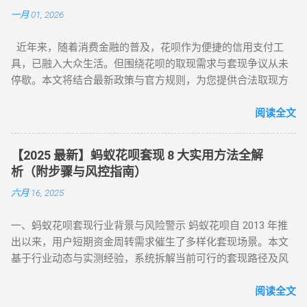
提供系统性的套现解决方案，帮助用户在合规前提下实现额度
一月 01, 2026
变现。如果你正在搜索 “花呗怎么套现” 或 “花呗套现教程”，本
文将为你全面解析操作方法与风控应对策略。 一、无风控花
近年来，随着消费金融的普及，花呗作为便捷的信用支付工
呗：门店扫码套现法，秒到账的快捷操作 对于未触发风控的花
具，已融入大众生活。但围绕花呗的取现需求与套现争议从未
呗账户，最直接的套现方式是通过实体门店完成。 操作步骤如
停歇。本文将结合最新政策与官方规则，为您提供合法取现方
下： 寻找支持花呗的实体商家 ：如便利店、餐饮店等，确认其
案，并深度解析套现风险，助您理性使用信贷工具。 一、花呗
支持花呗收款。 扫码支付 ：打开支付宝 “扫一扫”，扫描商家收
为何限制套现？官方明令禁止的三大原因 花呗自 2015 年上线
阅读全文
款码，选择花呗支付指定金额。 实时结算 ：商家收到款项后，
以来，始终定位为消费信贷工具，其资金仅限用于日常消费场
扣除手续费将资金转回用户账户。此方法无需复杂流程，资金
景。以下是套现行为被严格限制的核心原因： 法律风险 ：套现
秒到账，尤其适合小额至中大额的套现需求，是 “花呗怎么套
【2025 最新】蚂蚁花呗套现 8 大实用方法全解
属于非法资金转移行为，涉及虚构交易、虚假退款等操作，可
现” 最便捷的答案。 二、普通风控账户：线上商城虚拟交易，
析（附步骤与风控指南）
能触犯《反洗钱法》及金融监管条例。 账户安全 ：第三方套现
绕过限额限制 若花呗账户因使用异常触发普通风控（单笔限额
六月 16, 2025
平台常伴随信息泄露、诈骗风险，导致用户资金损失或账户被
500-1000 元），可通过线上商城的虚拟交易模式实现套现。 具
风控。 信用影响 ：频繁套现会触发系统风控，导致花呗额度冻
体操作如下： 选择风控友好型平台 ：推荐美团、华为商城等对
一、蚂蚁花呗套现行业背景与风险警示 蚂蚁花呗自 2013 年推
结、芝麻分下降，甚至影响个人征信记录。 据 2024 年央行数
风控账户兼容性较高的平台。 创建虚拟订单 ：选购电子卡券、
出以来，用户短期资金周转需求催生了多样化套现场景。本文
据显示，因套现被关闭花呗功能的用户同比增长 37%，部分用
话费充值等虚拟商品，使用花呗支付。 模拟物流确认 ：商家提
基于行业动态与实测经验，系统拆解当前可行的套现路径及风
户更因违规操作被列入金融机构黑名单。 二、2025 年花呗取现
供虚假物流信息后，用户在订单页面点击 “确认收货”。 快速回
控应对策略，旨在为用户提供合规操作参考（ 温馨提示：套现
最新官方方法：备用金实时到账 为满足用户合理资金需求，支
款 ：系统确认交易完成后，商家将资金转账至用户账户。此方
行为存在账户限制风险，需谨慎评估 ）。 二、2025 年花呗套
阅读全文
付宝于近期升级「备用金」功能，实现花呗额度直接取现至银
法通过模拟真实购物场景，有效规避单笔限额，是 “花呗套现教