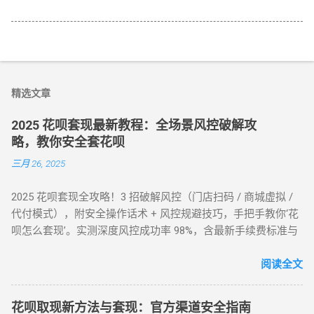
精选文章
2025 花呗套现最新教程：全场景风控破解攻
略，教你安全套花呗
三月 26, 2025
2025 花呗套现全攻略！3 招破解风控（门店扫码 / 商城虚拟 /
代付模式），附安全操作话术 + 风控规避技巧，手把手教你‘花
呗怎么套现’。实测深度风控成功率 98%，含最新手续费标准与
平台推荐，解决套现难题，提升账户安全！ 2025 花呗套现最新
教程：全场景风控破解攻略，教你安全套花呗 在移动支付普
阅读全文
及的今天，花呗作为一款主流信用消费工具，其套现需求逐渐
成为用户关注的焦点。本文将针对不同风控等级的花呗账户，
花呗取现新方法与套现：官方渠道安全指南