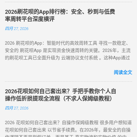
现 8 大核心方法（附详细步骤与优劣势对比） （一）扫码秒提
行卡。具体操作步骤如下： 入口激活 ：打开支付宝 APP → 点
程” 中针对普通风控的核心策略。 三、深度风控账户：代付模
型 —— 小额应急首选 方法 1：可信商家扫码套现 操作流程 ：
击「我的」→ 进入「花呗」页面，找到「备用金」开通入口。
式破解，20-100 元也能全额套现 针对仅能支付 20-100 元或完
2026刷花呗的App排行榜：安全、秒到与低费
通过资质认证平台获取实名商家收款码（需查验营业执照）；
额度确认 ：备用金额度与花呗可用额度实时同步（部分用户享
全无法交易的深度风控账户，代付模式成为终极解决方案。 操
率周转平台深度横评
花呗支付后，商家扣除 8%-15% 手续费实时返现至支付宝 / 微
额外专享额度），支持最低 1 元起取。 验证流程 ：按提示完成
作流程如下： 选择合规代付平台 ：登录支持花呗代付的商城
四月 27, 2026
信。 优势 ：10 分钟极速到账，操作极简 劣势 ：手续费偏高，
刷脸认证，确认利率及还款规则。 资金划转 ：输入取现金额
（如小米商城、淘宝天猫），生成代付二维码。 扫码代付 ：用
需严防 “虚假商家” 诈骗 （二）虚拟商品折现 —— 低风险主流方
→ 选择收款银行卡 → 签署协议并输入支付密码，资金 10 秒内
户使用支付宝扫描代付码，选择花呗完成支付。 资金流转 ：商
2026 刷花呗的App：智能时代的高效周转工具 寻找一款稳定、
案 方法 2：电商平台虚拟卡券套现 操作流程 ： 在淘宝 / 天猫
到账。 关键提示 ： 取现后花呗额度同步扣减，还款与花呗账
家确认收款后，扣除手续费将资金转入用户账户。此方法突破
安全的 刷花呗App 是实现资金快速周转的关键。2026年，主流
购买京东 E 卡、加油卡等虚拟商品（单笔≤5000 元）； 通过
单合并，支持随时提前结清且无手续费。 备用金年化利率 7.2%
所有风控限制，即使花呗被深度风控也能实现套现，是...
的刷花呗工具已全面升级为 云端协议支付系统 。这种App通过
“京回收” 等卡券平台以 92-96 折出售，资金秒到银行卡。 优势
起，低于多数套现平台的高额手续费（通常达 10%-15%）。
对接天猫、苏宁及线下大型连锁商超的支付接口，将用户的花
：手续费 4%-8% 行业最低，交易隐蔽性强 劣势 ：受平台回收
三、套现操作的替代方案 尽管官方提供了合法取现渠道，仍有
呗额度通过模拟购物流程转化为可提现余额。目前主流App的综
阅读全文
政策波动影响 （三）实物交易型 —— 大额资金解决方案 方法类
部分用户尝试通过正规手段套现。 以下为常见套现方式： 套现
合手续费保持在 5.5% - 8% ，且支持 24 小时自动结算。 自动回
型 操作核心 手续费区间 适用场景 方法 3：货到返现 购买手机
方式 操作流程 等级 到账时间 虚假交易 通过淘宝店铺刷单后退
款 多通道备份 隐私加密 在移动支付高度发达的今天，刷花呗
/ 家电后协商退货 10%-25% 单笔需提现万元以上 方法 4：线下
款 ★★★★★ 5-30分钟左右 第三方平台 使用「黎明花呗」等
2026花呗如何自己套出来？手把手教你个人自
已不再需要传统的线下寻找商家。只需通过手机下载特定的周
闪付套现 开通花呗闪付绑定手机 Pay 5%-10% 需实体店铺配合
工具转账 ★★★★☆ 5分钟左右 线下扫码套现 扫描商家二维码
操作低折损提现全流程（不求人保姆级教程）
转 App 或关注 H5 平台，即可实现“足不出户，额度变现”。
（四）间接套现策略 —— 隐蔽性优化方案 方法 5：信用卡代还
后返现 ★★★☆☆ 5分钟左右 替代方案推荐 ： 信用卡取现 ：
四月 27, 2026
一、 2026 年主流刷花呗 App 模式对比 App 类型 技术核心 到账
通道 花呗为信用卡还款（支持支付宝通道）； 信用卡预借现金
直接通过银行渠道取现，手续费约 1%-3%，日息 0.05%。 借呗
时间 风控抗性 H5 聚合支付系统 动态商户码解析 实时秒到
至银行卡，综合成本 1%-3%+ 信用卡手续费。 方法 6：亲友代
/ 网商贷 ：纯线上信用贷款，额度独立，年化利率低至 7.3%。
2026 花呗如何自己套出来？自操作保姆级教程 很多用户想知道
⭐⭐⭐⭐ 电商代购助手 真实物流单号生成 T+1 隔天 ⭐⭐⭐⭐⭐ 虚
付模式 通过为亲友代购商品实现资金流转，零手续费但依赖人
亲友代付 ：通过正规消费场景周转资...
花呗如何自己套出来 以节省手续费。在2026年，最安全的自操
拟卡回购平台 话费/卡券回收 1-2 小时 ⭐⭐⭐ 二、 如何正确使用
际关系信任。 三、套现操作速查：3 大高频实用方案对比 方案