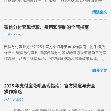
作逻辑不再是刷假订单，而是基于 真实物流和实物价值 的中
App 刷取花呗？ 为了保障资金安全与账户健康，使用此类 App
名称 到账时间 手续费范围 推荐指数 适合场景 扫码秒提 10 分
转。通过天猫旗舰店、手机数码回购平台或官方生活缴费通
时应遵循以下步骤： 实名注册： 优质的刷花呗 App 必...
钟内 8%-15% ★★★☆☆ 小额紧急周转 虚拟卡券折现 1 小时内
道，用户可以绕过传统商家的层层抽成，实现资金的低折损回
阅读全文
4%-8% ★★★★☆ 日常规律性套现 亲友代付 即时到账 0%
笼。目前自操作的综合损耗可控制在 3% - 5% 左右。 不求人 低
★★★☆☆ 低频次隐私需求 四、2025 年花呗风控破解策略
折损 高安全性 自操作的核心在于“隐蔽性”。如果你直接扫描自
（实操级指南） （一）行为模拟防监测技巧 金额控制 ：单次
微信分付套现步骤、费用和限制的全面指南
己的收款码，支付宝风控会瞬间识别为违规套现。以下是 2026
提现≤额度 30%，避免整数交易（如 4980 元替代 5000 元） 时
三月 29, 2025
年依然有效的几种正确自操作姿势。 一、 2026 个人自操作三
间间隔 ：两次操作间隔≥72 小时，模拟真实消费周期 场景多元
大高效方案对比 方案名称 技术核心 预计折损 到账速度 电商实
化 ：交替使用扫码支付、生活缴费、电商购...
微信分付套现方法2025｜官方渠道与安全操作指南（附手续费
物转手 天猫/京东买手机回购 约 5% T+1 / T+2 话费/流量代充
标准） 微信分付套现 详解微信分付套现的官方渠道与第三方操
帮亲友充值并代收现金 约 2% 即时 黄金/硬通货模式 支付宝黄
作流程，涵盖手续费解析、风控规避技巧及最新政策解读，助
金回购或实物金 视金价波动 2-3个工作日 二、 深度步骤：花呗
您安全实现额度变现。 一、微信分付套现政策与行业现状 2025
如何自己正确操作？ 方法 1：利用数码产品回购（最稳健） 这
年新规：微信支付强化分付风控，禁止直接套现（引用央行
阅读全文
是 2026 年权重最高的方法。在天猫旗舰店挑选一款热门手机
2025年第3号公告） 市场需求：超45%用户存在分付套现需求
（如 iPh...
（第三方支付研究院数据） 主流方式：通过虚拟商品交易（占
2025 年支付宝花呗套现指南：官方渠道与安全
比68%）、线下商家合作（占比22%） 二、微信分付套现操作
操作策略
指南（2025最新流程） 官方渠道：分付还款抵扣（合规但有限
六月 16, 2025
制） 路径：微信→钱包→分付→还款→使用分付额度还款 限
制：每月最高抵扣500元，手续费0% 第三方平台：虚拟商品交