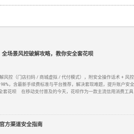
程：全场景风控破解攻略，教你安全套花呗
招破解风控（门店扫码 / 商城虚拟 / 代付模式），附安全操作话术 + 
 98%，含最新手续费标准与平台推荐，解决套现难题，提升账户安全！
全套花呗 在移动支付普及的今天，花呗作为一款主流信用消费工具
控等级的花呗账户，提供系统性的套现解决方案，帮助用户在合规前
 “花呗套现教程”，本文将为你全面解析操作方法与风控应对策略。 一
发风控的花呗账户，最直接的套现方式是通过实体门店完成。 操作步
确认其支持花呗收款。 扫码支付 ：打开支付宝 “扫一扫”，扫描商
官方渠道安全指南
款项后，扣除手续费将资金转回用户账户。此方法无需复杂流程，资金