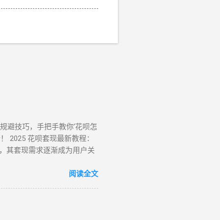
风控规避技巧，手把手教你‘花呗怎
 2025 花呗套现最新教程：
，其套现需求逐渐成为用户关
提下实现额度变现。如果你正
、无风控花呗：门店扫码套现法，
阅读全文
骤如下： 寻找支持花呗的实体
家收款码，选择花呗支付指定金
秒到账，尤其适合小额至中大额