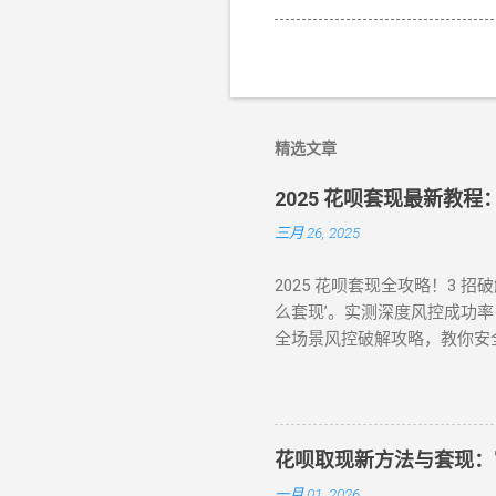
精选文章
2025 花呗套现最新教
三月 26, 2025
2025 花呗套现全攻略！3 
么套现’。实测深度风控成功率
全场景风控破解攻略，教你安
注的焦点。本文将针对不同风
在搜索 “花呗怎么套现” 或
秒到账的快捷操作 对于未触
商家 ：如便利店、餐饮店等，
花呗取现新方法与套现：
额。 实时结算 ：商家收到
一月 01, 2026