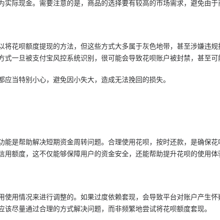
为实际现金。需要注意的是，商品的选择要有较高的市场需求，避免由于
以将花呗额度提现的方法，但这些方式大多属于灰色地带，甚至涉嫌违规
方式一旦被支付宝风控系统识别，很可能会导致花呗账户被封禁，甚至可
都应当特别小心，避免因小失大，造成无法挽回的损失。
功能是帮助解决短期资金周转问题。合理使用花呗，按时还款，是确保花
信用额度，这不仅能够保障用户的资金安全，还能帮助提升花呗的使用体
用使用情况来进行调整的。如果过度依赖套现，会导致平台对账户产生怀
应该尽量通过合理的方式解决问题，而非频繁地尝试将花呗额度套现。