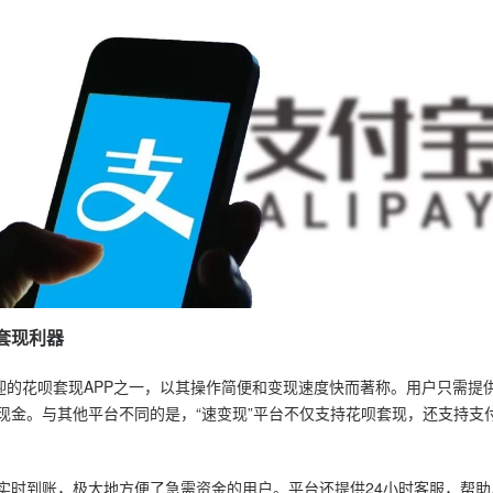
的套现利器
欢迎的花呗套现APP之一，以其操作简便和变现速度快而著称。用户只需提
现金。与其他平台不同的是，“速变现”平台不仅支持花呗套现，还支持支
实时到账，极大地方便了急需资金的用户。平台还提供24小时客服，帮