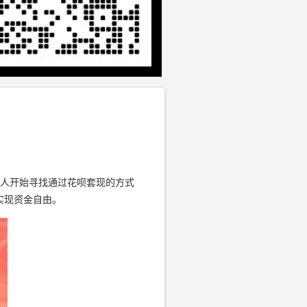
人开始寻找通过花呗套现的方式
实现资金自由。