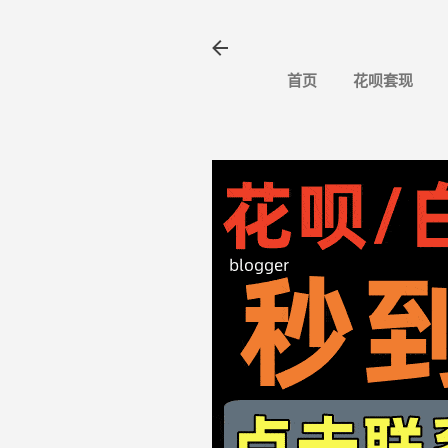
首页
花呗套现