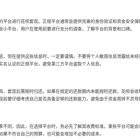
的平台进行花呗套现。正规平台通常会提供完善的身份验证和资金安全保
些小平台，用户在使用前要进行充分的调查，了解平台的背景和口碑。
息，但在提供这些信息时，一定要谨慎。不要将个人敏感信息泄露给未经
实名认证的正规平台，避免第三方平台盗取个人信息。
具，套现后需按时归还。如果在规定的还款期内未能按时还款，花呗会收
现前要仔细考虑自己是否具备足够的还款能力，避免由于资金周转不灵导
率不同，因此，在选择平台时，务必先了解其收费标准。某些平台可能会
如果不符合自己的预算，也可能会增加不必要的成本。